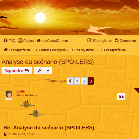
FAQ
Règles
LesCitesdOr.com
S’enregistrer
Connexion
Les Mystérieuses Cités d'Or - LesCitesdOr.com
Forum Les Mystérieuses Cités d'Or
Les Mystérieuses Cités d'Or
Les Mystérieuses Cités d'Or : saison 2 (2013)
Analyse du scénario (SPOILERS)
Répondre
1
2
3
Précédente
24 messages
Lucie
Marin taciturne
Re: Analyse du scénario (SPOILERS)
M
21 06 2013, 16:26
e