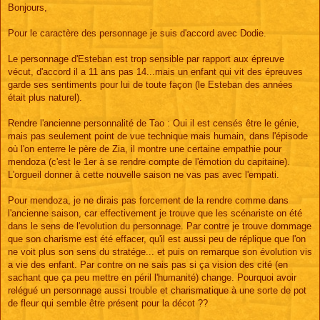
s
Bonjours,
s
a
g
Pour le caractère des personnage je suis d'accord avec Dodie.
e
Le personnage d'Esteban est trop sensible par rapport aux épreuve
vécut, d'accord il a 11 ans pas 14...mais un enfant qui vit des épreuves
garde ses sentiments pour lui de toute façon (le Esteban des années
était plus naturel).
Rendre l'ancienne personnalité de Tao : Oui il est censés être le génie,
mais pas seulement point de vue technique mais humain, dans l'épisode
où l'on enterre le père de Zia, il montre une certaine empathie pour
mendoza (c'est le 1er à se rendre compte de l'émotion du capitaine).
L'orgueil donner à cette nouvelle saison ne vas pas avec l'empati.
Pour mendoza, je ne dirais pas forcement de la rendre comme dans
l'ancienne saison, car effectivement je trouve que les scénariste on été
dans le sens de l'evolution du personnage. Par contre je trouve dommage
que son charisme est été effacer, qu'il est aussi peu de réplique que l'on
ne voit plus son sens du stratége... et puis on remarque son évolution vis
a vie des enfant. Par contre on ne sais pas si ça vision des cité (en
sachant que ça peu mettre en péril l'humanité) change. Pourquoi avoir
relégué un personnage aussi trouble et charismatique à une sorte de pot
de fleur qui semble être présent pour la décot ??