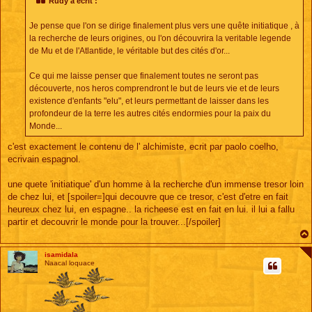
Rudy a écrit :
a
g
e
Je pense que l'on se dirige finalement plus vers une quête initiatique , à
la recherche de leurs origines, ou l'on découvrira la veritable legende
de Mu et de l'Atlantide, le véritable but des cités d'or...
Ce qui me laisse penser que finalement toutes ne seront pas
découverte, nos heros comprendront le but de leurs vie et de leurs
existence d'enfants "elu", et leurs permettant de laisser dans les
profondeur de la terre les autres cités endormies pour la paix du
Monde...
c'est exactement le contenu de l' alchimiste, ecrit par paolo coelho,
ecrivain espagnol.
une quete 'initiatique' d'un homme à la recherche d'un immense tresor loin
de chez lui, et [spoiler=]qui decouvre que ce tresor, c'est d'etre en fait
heureux chez lui, en espagne.. la richeese est en fait en lui. il lui a fallu
partir et decouvrir le monde pour la trouver...[/spoiler]
isamidala
Naacal loquace