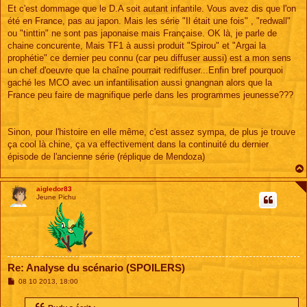
Et c'est dommage que le D.A soit autant infantile. Vous avez dis que l'on
été en France, pas au japon. Mais les série "Il était une fois" , "redwall"
ou "tinttin" ne sont pas japonaise mais Française. OK là, je parle de
chaine concurente, Mais TF1 à aussi produit "Spirou" et "Argai la
prophétie" ce dernier peu connu (car peu diffuser aussi) est a mon sens
un chef d'oeuvre que la chaîne pourrait rediffuser...Enfin bref pourquoi
gaché les MCO avec un infantilisation aussi gnangnan alors que la
France peu faire de magnifique perle dans les programmes jeunesse???
Sinon, pour l'histoire en elle même, c'est assez sympa, de plus je trouve
ça cool là chine, ça va effectivement dans la continuité du dernier
épisode de l'ancienne série (réplique de Mendoza)
aigledor83
Jeune Pichu
Re: Analyse du scénario (SPOILERS)
M
08 10 2013, 18:00
e
s
s