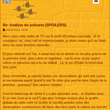
Re: Analyse du scénario (SPOILERS)
M
08 10 2013, 19:32
e
s
Merci pour cette redite de Tf1 sur le profil d'Estéban isamidala, vif et
s
courageux oui, mais naïf et impressionable, je dirais moins qu'il ne l'était
a
g
dans les touts premiers épisodes.
e
Et pour rebondir sur Tao, il serait bon de lui donner un ton plus proche de
la première série, plus calme et ingénieux , car là nous avons quand
même un pokemon qui a bu du redbull.. Là, le ton d'Odile Schmitt était
plus juste.
Dans l'ensemble, je rejoints toutes vos observations qui sont très justes
et me redonne espoir quand à une 3e série plus proche dans l'esprit de la
première.. pourquoi? Des raisons simples :
Comme beaucoup de séries il y a des épisodes avec.. et d'autres sans.
Et je note (suis-je le seul?) que plus l'intrigue avance plus la qualité
globale de cette suite se bonifie et semble prendre notes des
observations constructives de biens des fans (sans le clamer sur tout les