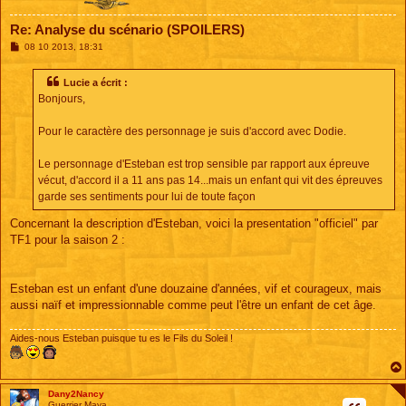
Re: Analyse du scénario (SPOILERS)
M
08 10 2013, 18:31
e
s
s
Lucie a écrit :
a
Bonjours,
g
e
Pour le caractère des personnage je suis d'accord avec Dodie.
Le personnage d'Esteban est trop sensible par rapport aux épreuve
vécut, d'accord il a 11 ans pas 14...mais un enfant qui vit des épreuves
garde ses sentiments pour lui de toute façon
Concernant la description d'Esteban, voici la presentation "officiel" par
TF1 pour la saison 2 :
Esteban est un enfant d'une douzaine d'années, vif et courageux, mais
aussi naïf et impressionnable comme peut l'être un enfant de cet âge.
Aides-nous Esteban puisque tu es le Fils du Soleil !
Dany2Nancy
Guerrier Maya