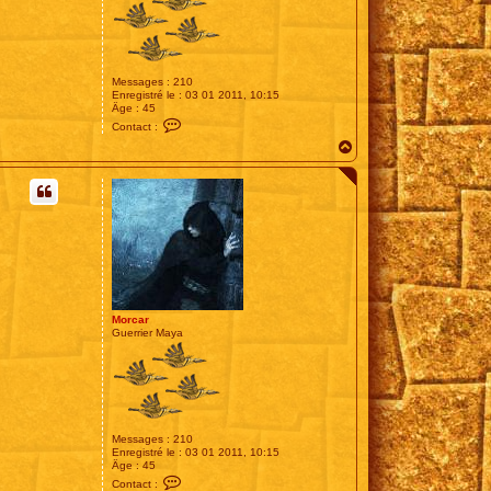
Messages :
210
Enregistré le :
03 01 2011, 10:15
Âge :
45
C
Contact :
o
H
n
t
a
a
u
c
t
t
e
r
M
o
r
c
a
r
Morcar
Guerrier Maya
Messages :
210
Enregistré le :
03 01 2011, 10:15
Âge :
45
C
Contact :
o