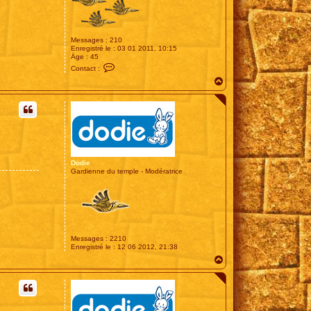
Messages :
210
Enregistré le :
03 01 2011, 10:15
Âge :
45
C
Contact :
o
H
n
t
a
a
u
c
t
t
e
r
M
o
r
Dodie
c
Gardienne du temple - Modératrice
a
r
Messages :
2210
Enregistré le :
12 06 2012, 21:38
H
a
u
t