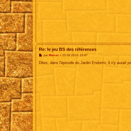
Re: le jeu BS des références
M
par
Morcar
»
23 09 2013, 15:47
e
s
Dites, dans l'épisode du Jardin Endormi, il n'y aurait
s
a
g
e