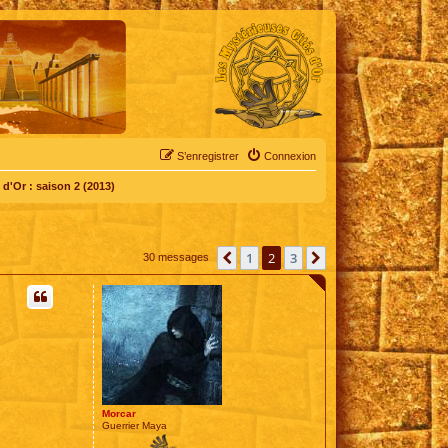
S’enregistrer
Connexion
d'Or : saison 2 (2013)
1
2
3
Précédente
Suivante
30 messages
Morcar
Guerrier Maya