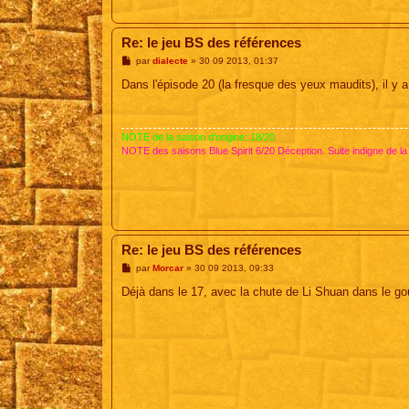
Re: le jeu BS des références
M
par
dialecte
»
30 09 2013, 01:37
e
s
Dans l'épisode 20 (la fresque des yeux maudits), il y
s
a
g
e
NOTE de la saison d'origine: 18/20
NOTE des saisons Blue Spirit 6/20 Déception. Suite indigne de la
Re: le jeu BS des références
M
par
Morcar
»
30 09 2013, 09:33
e
s
Déjà dans le 17, avec la chute de Li Shuan dans le gou
s
a
g
e