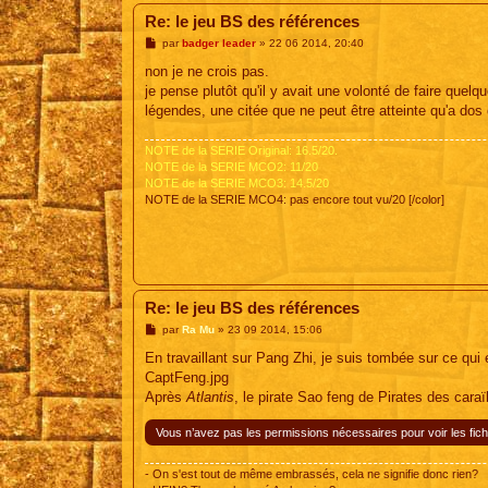
Re: le jeu BS des références
M
par
badger leader
»
22 06 2014, 20:40
e
s
non je ne crois pas.
s
je pense plutôt qu'il y avait une volonté de faire que
a
g
légendes, une citée que ne peut être atteinte qu'a dos
e
NOTE de la SERIE Original: 16.5/20.
NOTE de la SERIE MCO2: 11/20
NOTE de la SERIE MCO3: 14.5/20
NOTE de la SERIE MCO4: pas encore tout vu/20 [/color]
Re: le jeu BS des références
M
par
Ra Mu
»
23 09 2014, 15:06
e
s
En travaillant sur Pang Zhi, je suis tombée sur ce qui 
s
CaptFeng.jpg
a
g
Après
Atlantis
, le pirate Sao feng de Pirates des cara
e
Vous n’avez pas les permissions nécessaires pour voir les fich
- On s'est tout de même embrassés, cela ne signifie donc rien?