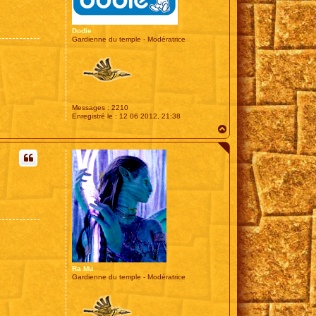
Dodie
Gardienne du temple - Modératrice
Messages :
2210
Enregistré le :
12 06 2012, 21:38
H
a
u
t
Ra Mu
Gardienne du temple - Modératrice