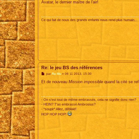
s
Avatar, le dernier maître de l'air!
s
a
g
e
Ce qui fait de nous des grands enfants nous rend plus humain...
Re: le jeu BS des références
M
par
Ra Mu
»
06 11 2013, 15:30
e
s
Et de nouveau
Mission impossible
quand la cité se re
s
a
g
e
- On s'est tout de même embrassés, cela ne signifie donc rien?
- HEIN? T'as embrassé Ambrosius?
- *soupir* Allez, déblaie!
HOP HOP HOP!