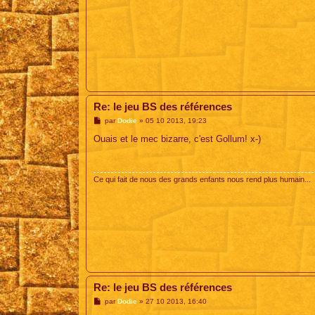
Re: le jeu BS des références
M
par
Dodie
»
05 10 2013, 19:23
e
s
Ouais et le mec bizarre, c'est Gollum! x-)
s
a
g
e
Ce qui fait de nous des grands enfants nous rend plus humain...
Re: le jeu BS des références
M
par
Dodie
»
27 10 2013, 16:40
e