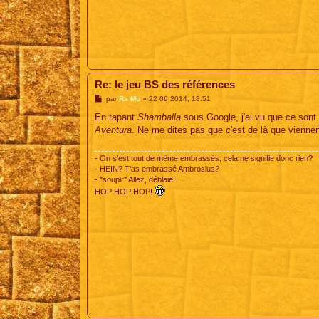
Re: le jeu BS des références
M
par
Ra Mu
»
22 06 2014, 18:51
e
s
En tapant
Shamballa
sous Google, j'ai vu que ce sont
s
Aventura
. Ne me dites pas que c'est de là que viennen
a
g
e
- On s'est tout de même embrassés, cela ne signifie donc rien?
- HEIN? T'as embrassé Ambrosius?
- *soupir* Allez, déblaie!
HOP HOP HOP!