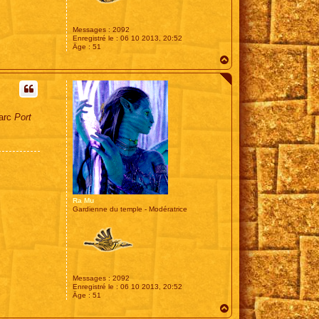
Messages :
2092
Enregistré le :
06 10 2013, 20:52
Âge :
51
H
a
u
t
parc
Port
Ra Mu
Gardienne du temple - Modératrice
Messages :
2092
Enregistré le :
06 10 2013, 20:52
Âge :
51
H
a