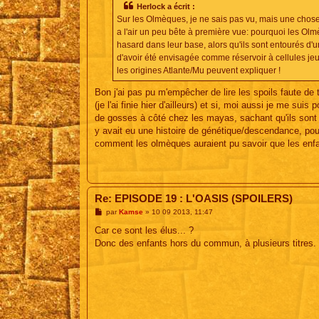
s
Herlock a écrit :
a
Sur les Olmèques, je ne sais pas vu, mais une chose q
g
e
a l'air un peu bête à première vue: pourquoi les Olm
hasard dans leur base, alors qu'ils sont entourés d'un
d'avoir été envisagée comme réservoir à cellules jeu
les origines Atlante/Mu peuvent expliquer !
Bon j'ai pas pu m'empêcher de lire les spoils faute de 
(je l'ai finie hier d'ailleurs) et si, moi aussi je me sui
de gosses à côté chez les mayas, sachant qu'ils sont 
y avait eu une histoire de génétique/descendance, pour
comment les olmèques auraient pu savoir que les enfa
Re: EPISODE 19 : L'OASIS (SPOILERS)
M
par
Kamse
»
10 09 2013, 11:47
e
s
Car ce sont les élus... ?
s
Donc des enfants hors du commun, à plusieurs titres.
a
g
e