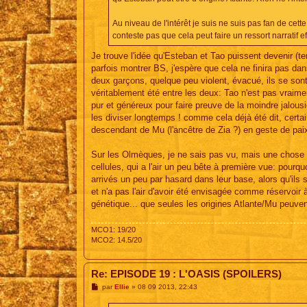
Au niveau de l'intérêt je suis ne suis pas fan de cet
conteste pas que cela peut faire un ressort narratif ef
Je trouve l'idée qu'Esteban et Tao puissent devenir (t
parfois montrer BS, j'espère que cela ne finira pas dans
deux garçons, quelque peu violent, évacué, ils se son
véritablement été entre les deux: Tao n'est pas vraimen
pur et généreux pour faire preuve de la moindre jalousie
les diviser longtemps ! comme cela déjà été dit, certai
descendant de Mu (l'ancêtre de Zia ?) en geste de paix
Sur les Olmèques, je ne sais pas vu, mais une chose qu
cellules, qui a l'air un peu bête à première vue: pourq
arrivés un peu par hasard dans leur base, alors qu'ils 
et n'a pas l'air d'avoir été envisagée comme réservoir 
génétique... que seules les origines Atlante/Mu peuven
MCO1: 19/20
MCO2: 14.5/20
Re: EPISODE 19 : L'OASIS (SPOILERS)
M
par
Ellie
»
08 09 2013, 22:43
e
s