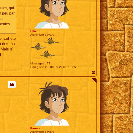
ules, qui
un peu par
air
 seules
Ellie
Alchimiste bavard
er cet été
 a des tas
Mais s'il
t
Messages :
71
Enregistré le :
08 09 2013, 10:35
H
a
u
t
Kamse
Alchimiste bavard