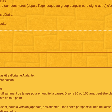
dates
tre sur leurs heros (depuis l'age jusque au group sanguin et le signe astro) c'es
s détails.
suite.
as être d'origine Atalante.
ière saison.
al.
t suffisamment de temps pour en oublié la cause. Disons 20 ou 100 ans, peut être pl
te en tout point.
ont, pour la version japonais, des atlantes. Dans cette perspective, rien ne laiss
dit non plus.