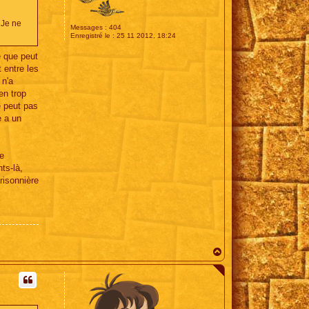
 Je ne
Messages :
404
Enregistré le :
25 11 2012, 18:24
é que peut
t entre les
 n'a
en trop
e peut pas
e a un
de
ts-là,
risonnière
H
a
u
t