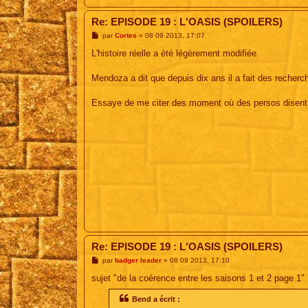
Re: EPISODE 19 : L'OASIS (SPOILERS)
M
par
Cortes
»
08 09 2013, 17:07
e
s
L'histoire réelle a été légèrement modifiée.
s
a
g
Mendoza a dit que depuis dix ans il a fait des recherch
e
Essaye de me citer des moment où des persos disent q
Re: EPISODE 19 : L'OASIS (SPOILERS)
M
par
badger leader
»
08 09 2013, 17:10
e
s
sujet "de la coérence entre les saisons 1 et 2 page 1"
s
a
Bend a écrit :
g