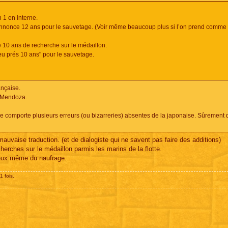
 1 en interne.
z annonce 12 ans pour le sauvetage. (Voir même beaucoup plus si l’on prend comme
 10 ans de recherche sur le médaillon.
eu prés 10 ans" pour le sauvetage.
ançaise.
e Mendoza.
se comporte plusieurs erreurs (ou bizarreries) absentes de la japonaise. Sûrement 
mauvaise traduction. (et de dialogiste qui ne savent pas faire des additions)
erches sur le médaillon parmis les marins de la flotte.
ieux même du naufrage.
1 fois.