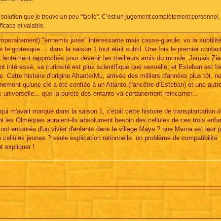
te solution que je trouve un peu "facile". C’est un jugement complètement personnel.
ficace et valable.
emporairement) "ennemis jurés" intéressante mais casse-gueule: vu la subtilit
 le grotesque.... dans la saison 1 tout était subtil. Une fois le premier contac
t lentement rapprochés pour devenir les meilleurs amis du monde. Jamais Zia
t intéressé, sa curiosité est plus scientifique que sexuelle, et Esteban est bi
. Cette histoire d'origine Altante/Mu, arrivée des milliers d'années plus tôt, n
nement qu'une clé a été confiée à un Atlante (l'ancêtre d'Esteban) et une autr
 universelle... que la pureté des enfants va certainement réincarner...
i m'avait marqué dans la saison 1, c'était cette histoire de transplantation 
uoi les Olmèques auraient-ils absolument besoin des cellules de ces trois enfan
sont entourés d'un vivier d'enfants dans le village Maya ? que Maïna est leur p
à cellules jeunes ? seule explication rationnelle: un problème de compatibilité
t expliquer !