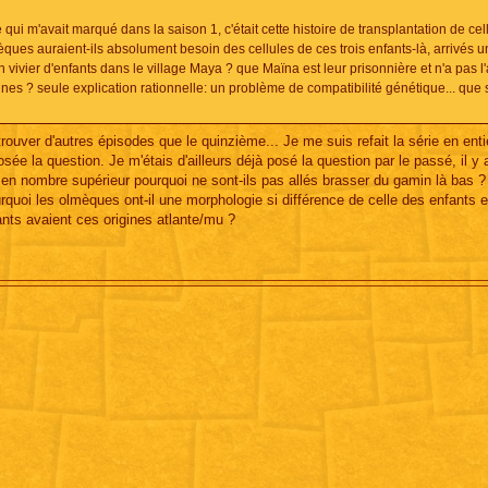
ui m'avait marqué dans la saison 1, c'était cette histoire de transplantation de cell
èques auraient-ils absolument besoin des cellules de ces trois enfants-là, arrivés 
 vivier d'enfants dans le village Maya ? que Maïna est leur prisonnière et n'a pas l'
nes ? seule explication rationnelle: un problème de compatibilité génétique... que
trouver d'autres épisodes que le quinzième... Je me suis refait la série en enti
s posée la question. Je m'étais d'ailleurs déjà posé la question par le passé, il y
en nombre supérieur pourquoi ne sont-ils pas allés brasser du gamin là bas ? 
quoi les olmèques ont-il une morphologie si différence de celle des enfants e
nts avaient ces origines atlante/mu ?