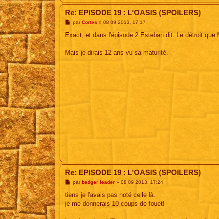
Re: EPISODE 19 : L'OASIS (SPOILERS)
M
par
Cortes
»
08 09 2013, 17:17
e
s
Exact, et dans l'épisode 2 Esteban dit: Le détroit que
s
a
g
Mais je dirais 12 ans vu sa maturité.
e
Re: EPISODE 19 : L'OASIS (SPOILERS)
M
par
badger leader
»
08 09 2013, 17:24
e
s
tiens je l'avais pas noté celle là.
s
je me donnerais 10 coups de fouet!
a
g
e