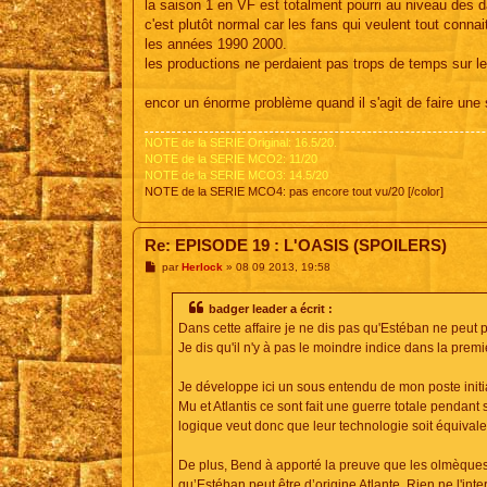
la saison 1 en VF est totalment pourri au niveau des 
c'est plutôt normal car les fans qui veulent tout connai
les années 1990 2000.
les productions ne perdaient pas trops de temps sur le
encor un énorme problème quand il s'agit de faire une 
NOTE de la SERIE Original: 16.5/20.
NOTE de la SERIE MCO2: 11/20
NOTE de la SERIE MCO3: 14.5/20
NOTE de la SERIE MCO4: pas encore tout vu/20 [/color]
Re: EPISODE 19 : L'OASIS (SPOILERS)
M
par
Herlock
»
08 09 2013, 19:58
e
s
s
badger leader a écrit :
a
Dans cette affaire je ne dis pas qu'Estéban ne peut p
g
e
Je dis qu'il n'y à pas le moindre indice dans la prem
Je développe ici un sous entendu de mon poste initi
Mu et Atlantis ce sont fait une guerre totale pendan
logique veut donc que leur technologie soit équivalen
De plus, Bend à apporté la preuve que les olmèques s
qu’Estéban peut être d’origine Atlante. Rien ne l'inter