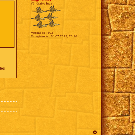
Vénérable Inca
Messages :
603
Enregistré le :
04 07 2012, 20:16
des
H