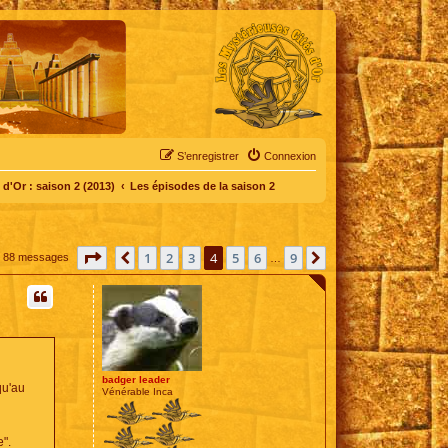
S’enregistrer
Connexion
d'Or : saison 2 (2013)
Les épisodes de la saison 2
Page
4
sur
9
1
2
3
4
5
6
9
Précédente
Suivante
88 messages
…
badger leader
qu'au
Vénérable Inca
".