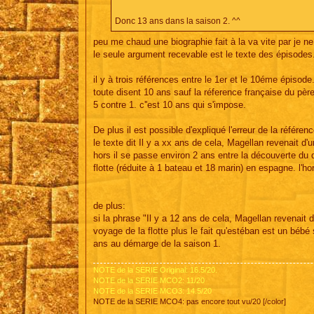
Donc 13 ans dans la saison 2. ^^
peu me chaud une biographie fait à la va vite par je ne
le seule argument recevable est le texte des épisodes.
il y à trois références entre le 1er et le 10éme épisode
toute disent 10 ans sauf la réference française du père
5 contre 1. c''est 10 ans qui s'impose.
De plus il est possible d'expliqué l'erreur de la référenc
le texte dit Il y a xx ans de cela, Magellan revenait d'
hors il se passe environ 2 ans entre la découverte du d
flotte (réduite à 1 bateau et 18 marin) en espagne. l'hor
de plus:
si la phrase "Il y a 12 ans de cela, Magellan revenait
voyage de la flotte plus le fait qu'estéban est un bébé
ans au démarge de la saison 1.
NOTE de la SERIE Original: 16.5/20.
NOTE de la SERIE MCO2: 11/20
NOTE de la SERIE MCO3: 14.5/20
NOTE de la SERIE MCO4: pas encore tout vu/20 [/color]