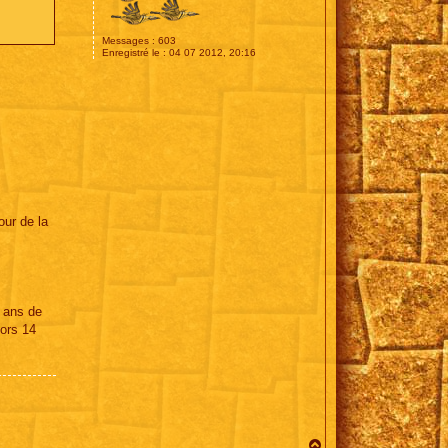
Messages :
603
Enregistré le :
04 07 2012, 20:16
our de la
x ans de
lors 14
H