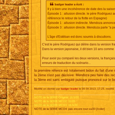
e
badger leader a écrit :
Il y à bien une incohérence de date des la saison
Épisode 1 : allusion directe. le père Rodrigue
référence le retour de la flotte en Espagne)
Épisode 1 : allusion indirecte. Mendoza annonce
Épisode 3 : allusion directe. Mendoza parle "a p
L’âge d'Estéban est donc soumis à discutions.
C'est le père Rodriguez qui délire dans la version fr
Dans la version japonaise, il dit bien 10 ans comm
Pour avoir pu comparé les deux versions, la françai
erreurs de traduction du scénario...
la première réfence est totalement bidon du fait d'une 
la 2ème n'est pas décisive. Mendoza peu faire des rech
la 3ème est sans embiguté puisque prononcé sur le l
Modifié en dernier par
badger leader
le 08 09 2013, 17:25, modifié 
NOTE de la SERIE Original: 16.5/20.
NOTE de la SERIE MCO2: 11/20
NOTE de la SERIE MCO3: 14.5/20
NOTE de la SERIE MCO4: pas encore tout vu/20 [/color]