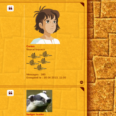
a
u
t
Cortes
Naacal loquace
Messages :
380
Enregistré le :
30 06 2013, 11:00
H
a
u
t
badger leader