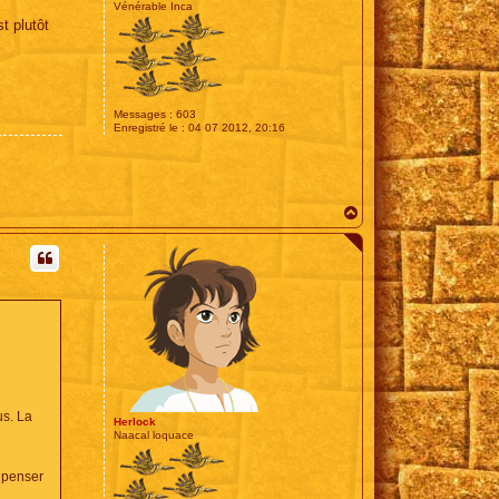
Vénérable Inca
t plutôt
Messages :
603
Enregistré le :
04 07 2012, 20:16
H
a
u
t
us. La
Herlock
Naacal loquace
e penser