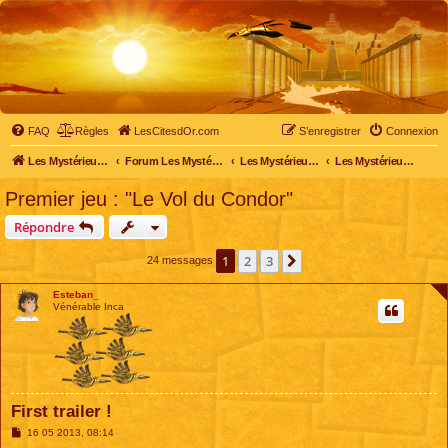
FAQ
Règles
LesCitesdOr.com
S’enregistrer
Connexion
Les Mystérieuses Cités d'Or - LesCitesdOr.com
Forum Les Mystérieuses Cités d'Or
Les Mystérieuses Cités d'Or
Les Mystérieuses Cités d'Or : les jeux vidéo
Premier jeu : "Le Vol du Condor"
Répondre
1
2
3
Suivante
24 messages
Esteban_
Vénérable Inca
First trailer !
M
16 05 2013, 08:14
e