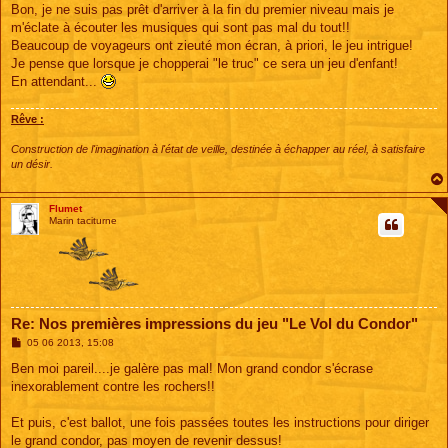
e
Bon, je ne suis pas prêt d'arriver à la fin du premier niveau mais je
m'éclate à écouter les musiques qui sont pas mal du tout!!
Beaucoup de voyageurs ont zieuté mon écran, à priori, le jeu intrigue!
Je pense que lorsque je chopperai "le truc" ce sera un jeu d'enfant!
En attendant...
Rêve :
Construction de l'imagination à l'état de veille, destinée à échapper au réel, à satisfaire
un désir.
Flumet
Marin taciturne
Re: Nos premières impressions du jeu "Le Vol du Condor"
M
05 06 2013, 15:08
e
s
Ben moi pareil....je galère pas mal! Mon grand condor s'écrase
s
inexorablement contre les rochers!!
a
g
e
Et puis, c'est ballot, une fois passées toutes les instructions pour diriger
le grand condor, pas moyen de revenir dessus!