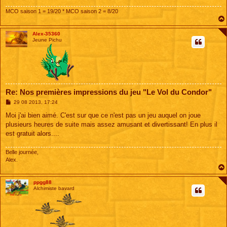
MCO saison 1 = 19/20 * MCO saison 2 = 8/20
Alex-35360
Jeune Pichu
Re: Nos premières impressions du jeu "Le Vol du Condor"
M
29 08 2013, 17:24
e
s
Moi j'ai bien aimé. C'est sur que ce n'est pas un jeu auquel on joue
s
plusieurs heures de suite mais assez amusant et divertissant! En plus il
a
g
est gratuit alors....
e
Belle journée,
Alex.
ppgg88
Alchimiste bavard