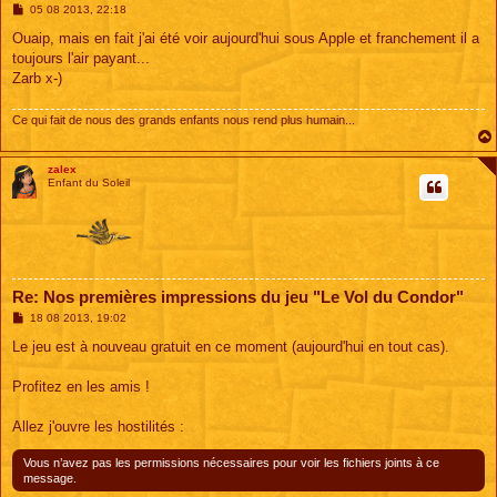
M
05 08 2013, 22:18
e
s
Ouaip, mais en fait j'ai été voir aujourd'hui sous Apple et franchement il a
s
toujours l'air payant...
a
g
Zarb x-)
e
Ce qui fait de nous des grands enfants nous rend plus humain...
zalex
Enfant du Soleil
Re: Nos premières impressions du jeu "Le Vol du Condor"
M
18 08 2013, 19:02
e
s
Le jeu est à nouveau gratuit en ce moment (aujourd'hui en tout cas).
s
a
g
Profitez en les amis !
e
Allez j'ouvre les hostilités :
Vous n’avez pas les permissions nécessaires pour voir les fichiers joints à ce
message.