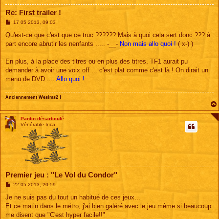
Re: First trailer !
M
17 05 2013, 09:03
e
s
Qu'est-ce que c'est que ce truc ?????? Mais à quoi cela sert donc ??? à
s
part encore abrutir les nenfants ..... -__-
Non mais allo quoi !
( x-) )
a
g
e
En plus, à la place des titres ou en plus des titres, TF1 aurait pu
demander à avoir une voix off ... c'est plat comme c'est là ! On dirait un
menu de DVD ....
Allo quoi !
Anciennement Wesims2 !
Pantin désarticulé
Vénérable Inca
Premier jeu : "Le Vol du Condor"
M
22 05 2013, 20:59
e
s
Je ne suis pas du tout un habitué de ces jeux...
s
Et ce matin dans le métro, j'ai bien galéré avec le jeu même si beaucoup
a
g
me disent que "C'est hyper facile!!"