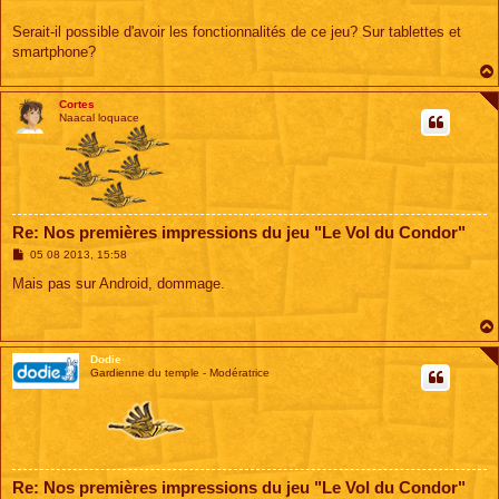
Serait-il possible d'avoir les fonctionnalités de ce jeu? Sur tablettes et
smartphone?
Cortes
Naacal loquace
Re: Nos premières impressions du jeu "Le Vol du Condor"
M
05 08 2013, 15:58
e
s
Mais pas sur Android, dommage.
s
a
g
e
Dodie
Gardienne du temple - Modératrice
Re: Nos premières impressions du jeu "Le Vol du Condor"