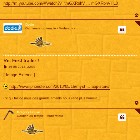
s
http://m.youtube.com/#/watch?v=tmGXRbhV ... mGXRbhVHL8
s
a
g
e
Dodie
Gardienne du temple - Modératrice
Re: First trailer !
M
16 05 2013, 22:03
e
s
[ Image Externe ]
s
a
g
http://www.iphonote.com/2013/05/16/myst ... app-store/
e
Ce qui fait de nous des grands enfants nous rend plus humain...
Grégory House
Gardien du temple - Modérateur