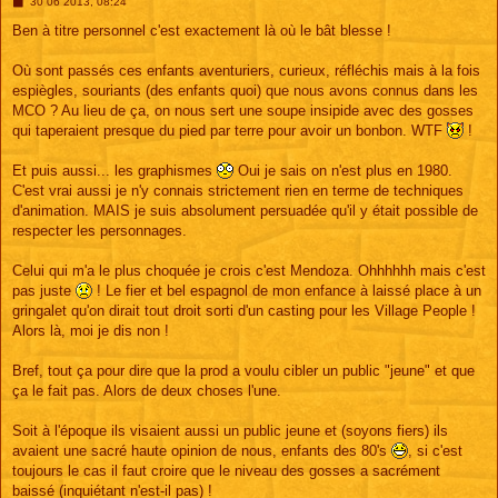
M
30 06 2013, 08:24
e
s
Ben à titre personnel c'est exactement là où le bât blesse !
s
a
g
Où sont passés ces enfants aventuriers, curieux, réfléchis mais à la fois
e
espiègles, souriants (des enfants quoi) que nous avons connus dans les
MCO ? Au lieu de ça, on nous sert une soupe insipide avec des gosses
qui taperaient presque du pied par terre pour avoir un bonbon. WTF
!
Et puis aussi... les graphismes
Oui je sais on n'est plus en 1980.
C'est vrai aussi je n'y connais strictement rien en terme de techniques
d'animation. MAIS je suis absolument persuadée qu'il y était possible de
respecter les personnages.
Celui qui m'a le plus choquée je crois c'est Mendoza. Ohhhhhh mais c'est
pas juste
! Le fier et bel espagnol de mon enfance à laissé place à un
gringalet qu'on dirait tout droit sorti d'un casting pour les Village People !
Alors là, moi je dis non !
Bref, tout ça pour dire que la prod a voulu cibler un public "jeune" et que
ça le fait pas. Alors de deux choses l'une.
Soit à l'époque ils visaient aussi un public jeune et (soyons fiers) ils
avaient une sacré haute opinion de nous, enfants des 80's
, si c'est
toujours le cas il faut croire que le niveau des gosses a sacrément
baissé (inquiétant n'est-il pas) !