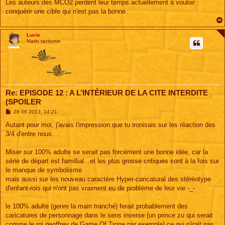
Les auteurs des MCO2 perdent leur temps actuellement à vouloir
conquérir une cible qui n'est pas la bonne.
Lucie
Marin taciturne
Re: EPISODE 12 : A L’INTÉRIEUR DE LA CITE INTERDITE
(SPOILER
M
28 06 2013, 14:21
e
s
Autant pour moi, j'avais l'impression que tu ironisais sur les réaction des
s
3/4 d'entre nous.
a
g
e
Miser sur 100% adulte se serait pas forcément une bonne idée, car la
série de départ est famillial...et les plus grosse critiques sont à la fois sur
le manque de symbolisme
mais aussi sur les nouveau caractère Hyper-caricatural des stéréotype
d'enfant-rois qui n'ont pas vraiment eu de problème de leur vie -_-
le 100% adulte (genre la main tranché) ferait probablement des
caricatures de personnage dans le sens inverse (un prince zu qui serait
comme le roi geoffrey de Game Of Trone par exemple) ce qui n'irait pas