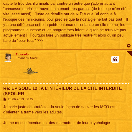
capté le truc des illuminati, par contre un autre que j'adorer autant
"princesse starla" je trouve maintenant très gamins (de toute je m'en été
vite lassé aussi)...Juste ce détaille sur deux D.A que j'ai connue à
l'époque des minikeums, pour précisé que la nostalgie ne fait pas tout : Il
y a une différence entre la petite enfance et l'enfance en elle même, les
programmes jeunesse et les programmes infantile qu'on ne retrouve pas
actuellement !! Pourquoi faire un publique très restreint alors qu'on peu
faire du "pour tous" ???
Eldorado
Enfant du Soleil
Re: EPISODE 12 : A L’INTÉRIEUR DE LA CITE INTERDITE
(SPOILER
M
28 06 2013, 00:29
e
s
Je parle juste de stratégie : la seule façon de sauver les MCO est
s
d'orienter la trame vers les adultes.
a
g
e
Je me moque éperdument des marmots et de leur psychologie.