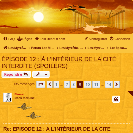
FAQ
Règles
LesCitesdOr.com
S’enregistrer
Connexion
Les Mystérieuses Cités d'Or - LesCitesdOr.com
Forum Les Mystérieuses Cités d'Or
Les Mystérieuses Cités d'Or
Les Mystérieuses Cités d'Or : saison 2 (2013)
Les épisodes de la saison 2
ÉPISODE 12 : À L’INTÉRIEUR DE LA CITÉ
INTERDITE (SPOILERS)
Répondre
Page
9
sur
14
1
7
8
9
10
11
14
Précédente
Suivan
135 messages
…
…
Flumet
Marin taciturne
Re: EPISODE 12 : A L’INTÉRIEUR DE LA CITE