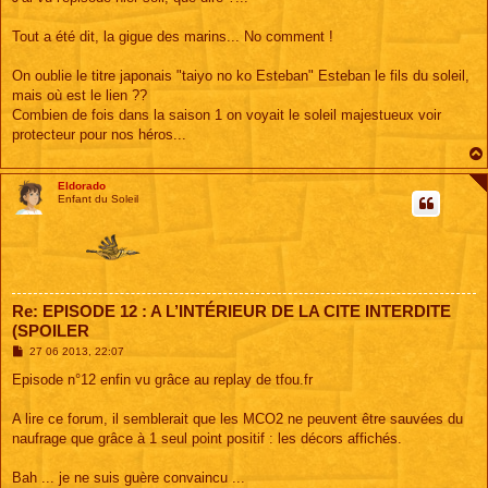
s
a
g
Tout a été dit, la gigue des marins... No comment !
e
On oublie le titre japonais "taiyo no ko Esteban" Esteban le fils du soleil,
mais où est le lien ??
Combien de fois dans la saison 1 on voyait le soleil majestueux voir
protecteur pour nos héros...
Eldorado
Enfant du Soleil
Re: EPISODE 12 : A L’INTÉRIEUR DE LA CITE INTERDITE
(SPOILER
M
27 06 2013, 22:07
e
s
Episode n°12 enfin vu grâce au replay de tfou.fr
s
a
g
A lire ce forum, il semblerait que les MCO2 ne peuvent être sauvées du
e
naufrage que grâce à 1 seul point positif : les décors affichés.
Bah ... je ne suis guère convaincu ...