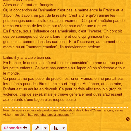
Alors que là, tout est français.
Or, la conception de l'animation n'est pas la même entre la France et le
Japon. Au Japon, on part de la réalité. C'est à dire qu'on anime les
personnages comme s'ils existaient vraiment. Ce qui n'empêche pas de
temps en temps de les faire sur-réagir pour créer une rupture.
En France, sous l'influence des américains, c'est l'inverse. On conçoit
des personnages qui doivent faire rire et donc qui grimacent et
gesticulent comme dans les cartoons. Et à l'occasion, au moment de la
morale ou au "moment émotion", ils redeviennent sérieux.
Enfin, il y a la cible bien sûr.
En France, le dessin animé est toujours considéré comme un truc pour
les petits enfants. Ce n'est pas comme au Japon où on s'adresse à tout
le monde.
Ca pourrait ne pas poser de problèmes, si en France, on ne prenait pas
les enfants pour des êtres simplets et fragiles. Au Japon, au contraire,
l'enfant est un adulte en devenir. Ca peut parfois aller trop loin (trop de
violence, trop de sexe), mais je trouve généralement qu'ils s'adressent
aux enfants d'une façon plus respectueuse.
Pour découvrir ce qui a été perdu dans l'adaptation des Cités d'Or en français, venez
visiter mon blog :
http://estebantaozia.blogspot.fr/
Répondre