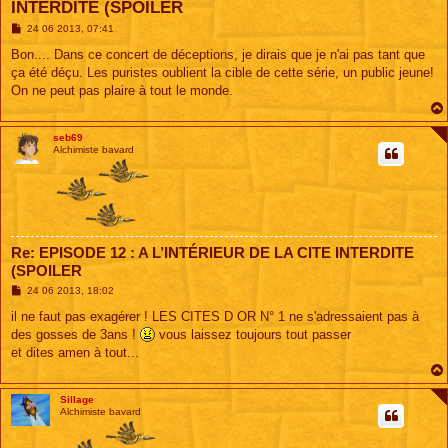
INTERDITE (SPOILER
M
24 06 2013, 07:41
e
s
Bon.... Dans ce concert de déceptions, je dirais que je n'ai pas tant que
s
ça été déçu. Les puristes oublient la cible de cette série, un public jeune!
a
g
On ne peut pas plaire à tout le monde.
e
seb69
Alchimiste bavard
Re: EPISODE 12 : A L’INTÉRIEUR DE LA CITE INTERDITE
(SPOILER
M
24 06 2013, 18:02
e
s
il ne faut pas exagérer ! LES CITES D OR N° 1 ne s'adressaient pas à
s
des gosses de 3ans !
vous laissez toujours tout passer
a
g
et dites amen à tout...
e
Sillage
Alchimiste bavard