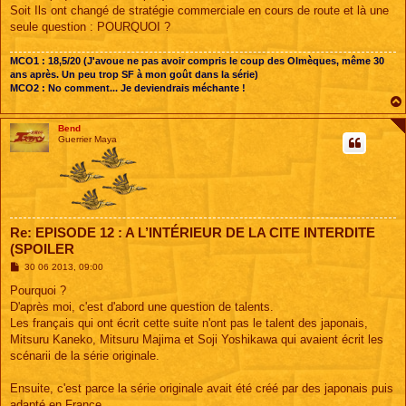
Soit Ils ont changé de stratégie commerciale en cours de route et là une
seule question : POURQUOI ?
MCO1 : 18,5/20 (J'avoue ne pas avoir compris le coup des Olmèques, même 30
ans après. Un peu trop SF à mon goût dans la série)
MCO2 : No comment... Je deviendrais méchante !
Bend
Guerrier Maya
Re: EPISODE 12 : A L’INTÉRIEUR DE LA CITE INTERDITE
(SPOILER
M
30 06 2013, 09:00
e
s
Pourquoi ?
s
D'après moi, c'est d'abord une question de talents.
a
g
Les français qui ont écrit cette suite n'ont pas le talent des japonais,
e
Mitsuru Kaneko, Mitsuru Majima et Soji Yoshikawa qui avaient écrit les
scénarii de la série originale.
Ensuite, c'est parce la série originale avait été créé par des japonais puis
adapté en France.