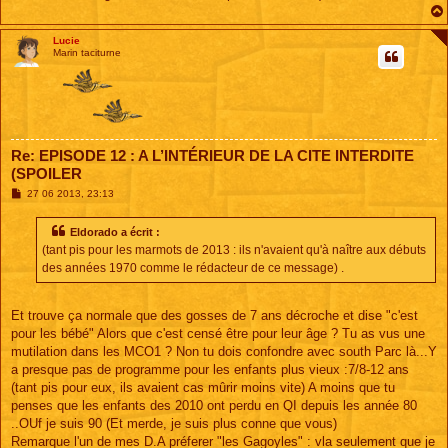
Lucie
Marin taciturne
Re: EPISODE 12 : A L’INTÉRIEUR DE LA CITE INTERDITE
(SPOILER
M
27 06 2013, 23:13
e
s
s
Eldorado a écrit :
a
(tant pis pour les marmots de 2013 : ils n'avaient qu'à naître aux débuts
g
e
des années 1970 comme le rédacteur de ce message) .
Et trouve ça normale que des gosses de 7 ans décroche et dise "c'est
pour les bébé" Alors que c'est censé être pour leur âge ? Tu as vus une
mutilation dans les MCO1 ? Non tu dois confondre avec south Parc là...Y
a presque pas de programme pour les enfants plus vieux :7/8-12 ans
(tant pis pour eux, ils avaient cas mûrir moins vite) A moins que tu
penses que les enfants des 2010 ont perdu en QI depuis les année 80
..OUf je suis 90 (Et merde, je suis plus conne que vous)
Remarque l'un de mes D.A préferer "les Gagoyles" : vla seulement que je