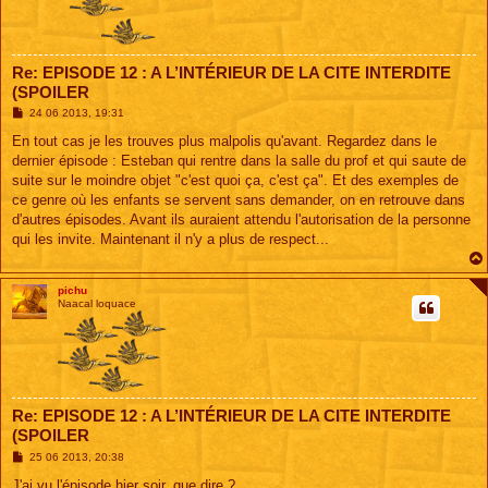
Re: EPISODE 12 : A L’INTÉRIEUR DE LA CITE INTERDITE
(SPOILER
M
24 06 2013, 19:31
e
s
En tout cas je les trouves plus malpolis qu'avant. Regardez dans le
s
dernier épisode : Esteban qui rentre dans la salle du prof et qui saute de
a
g
suite sur le moindre objet "c'est quoi ça, c'est ça". Et des exemples de
e
ce genre où les enfants se servent sans demander, on en retrouve dans
d'autres épisodes. Avant ils auraient attendu l'autorisation de la personne
qui les invite. Maintenant il n'y a plus de respect...
pichu
Naacal loquace
Re: EPISODE 12 : A L’INTÉRIEUR DE LA CITE INTERDITE
(SPOILER
M
25 06 2013, 20:38
e
s
J'ai vu l'épisode hier soir, que dire ?...