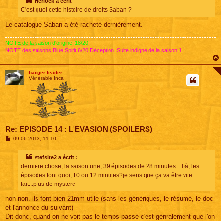
Herlock a écrit :
a
C'est quoi cette histoire de droits Saban ?
g
e
Le catalogue Saban a été racheté dernièrement.
NOTE de la saison d'origine: 18/20
NOTE des saisons Blue Spirit 6/20 Déception. Suite indigne de la saison 1
badger leader
Vénérable Inca
Re: EPISODE 14 : L'EVASION (SPOILERS)
M
09 06 2013, 11:10
e
s
s
stefsite2 a écrit :
a
derniere chose, la saison une, 39 épisodes de 28 minutes....l)à, les
g
e
épisodes font quoi, 10 ou 12 minutes?je sens que ça va être vite
fait...plus de mystere
non non. ils font bien 21mm utile (sans les génériques, le résumé, le doc
et l'annonce du suivant).
Dit donc, quand on ne voit pas le temps passé c'est génralement que l'on