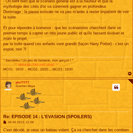
- On sent bien que le scénario général est à la hauteur et que la
mythologie des cités d'or va sûrement gagner en profondeur.
Dommage : la pause estivale ne va pas m'aider à rester impatient de voir
la suite.
Et pour répondre à komenor : que les scénaristes cherchent dans un
premier temps à capter un très jeune public et qu'ils fassent évoluer et
mûrir le projet
par la suite quand ces enfants vont grandir (façon Harry Potter) - c'est un
espoir, non ?!
" Sacrebleu ! Un peu de fantaisie, mon garçon ! "
............°°° MIRA BILITAS NATURAE °°°............
MCO1 : 19/20 ... MCO2 : 10/20 ... MCO3 : 15/20
pls77777
Guerrier Maya
Re: EPISODE 14 : L'EVASION (SPOILERS)
M
09 06 2013, 22:06
e
s
C'est décidé, je veux un bateau volant. Ça va chercher dans les combien
s