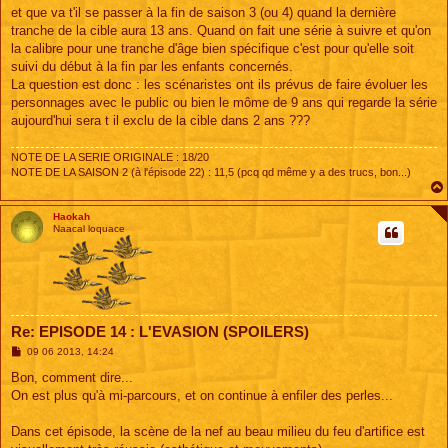
s
et que va t'il se passer à la fin de saison 3 (ou 4) quand la dernière
s
tranche de la cible aura 13 ans. Quand on fait une série à suivre et qu'on
a
g
la calibre pour une tranche d'âge bien spécifique c'est pour qu'elle soit
e
suivi du début à la fin par les enfants concernés.
La question est donc : les scénaristes ont ils prévus de faire évoluer les
personnages avec le public ou bien le môme de 9 ans qui regarde la série
aujourd'hui sera t il exclu de la cible dans 2 ans ???
NOTE DE LA SERIE ORIGINALE : 18/20
NOTE DE LA SAISON 2 (à l'épisode 22) : 11,5 (pcq qd même y a des trucs, bon...)
Haokah
Naacal loquace
Re: EPISODE 14 : L'EVASION (SPOILERS)
M
09 06 2013, 14:24
e
s
Bon, comment dire...
s
On est plus qu'à mi-parcours, et on continue à enfiler des perles...
a
g
e
Dans cet épisode, la scène de la nef au beau milieu du feu d'artifice est