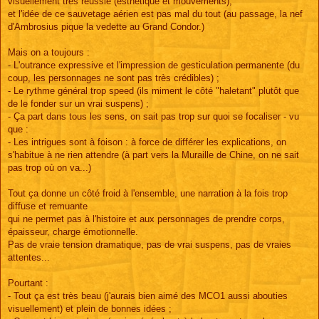
visuellement très réussie (esthétique et mouvements),
et l'idée de ce sauvetage aérien est pas mal du tout (au passage, la nef
d'Ambrosius pique la vedette au Grand Condor.)
Mais on a toujours :
- L'outrance expressive et l'impression de gesticulation permanente (du
coup, les personnages ne sont pas très crédibles) ;
- Le rythme général trop speed (ils miment le côté "haletant" plutôt que
de le fonder sur un vrai suspens) ;
- Ça part dans tous les sens, on sait pas trop sur quoi se focaliser - vu
que :
- Les intrigues sont à foison : à force de différer les explications, on
s'habitue à ne rien attendre (à part vers la Muraille de Chine, on ne sait
pas trop où on va...)
Tout ça donne un côté froid à l'ensemble, une narration à la fois trop
diffuse et remuante
qui ne permet pas à l'histoire et aux personnages de prendre corps,
épaisseur, charge émotionnelle.
Pas de vraie tension dramatique, pas de vrai suspens, pas de vraies
attentes...
Pourtant :
- Tout ça est très beau (j'aurais bien aimé des MCO1 aussi abouties
visuellement) et plein de bonnes idées ;