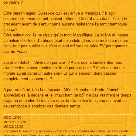
de yuans ?
a
g
e
Côté personnages: Qu'est-ce qu'il est arrivé à Mendoza ? Il agit
bizarrement. Froid,distant, violent même... Ce qu'il a vu dans l'épisode
précédent avant de s'enfuir sans aucune résistance l'a tant chamboulé
que ça?
Côté animation: Je ne dirais qu'un mot: Magnifique! La scène du bateau
au milieu des feux d'artifices était splendide (dans une moindre mesure
hein, faut pas oublier que c'est quand même une série TV pour gamins,
pas du Pixar)
Juste un détail : "Diversion parfaite" ? Alors que la lumière des feux
d'artifice les expose totalement là où par nuit noire ? Alors que tout le
monde aurait dormi un autre soir? Et qu'ils seraient donc passés
complètement inappercus ?
A part ce détail, très bon épisode. Même Sancho et Pedro étaient
appréciables là dedans et le "maychant pa bô" n'a pas vraiment le temps
d'agir ou de parler de manière stupide. Ça relève le niveau qui avait un
peu tendance à sombrer ces derniers temps.
MCO: 18/20
MCO2: 10,5/20
MCO3: 13/20
Comparer la saison 1 à la saison 2 c'est comme comparer une délicieuse choucroute
au poisson à son équivalent micro-ondable: c'est plus fade et plus synthétique et on