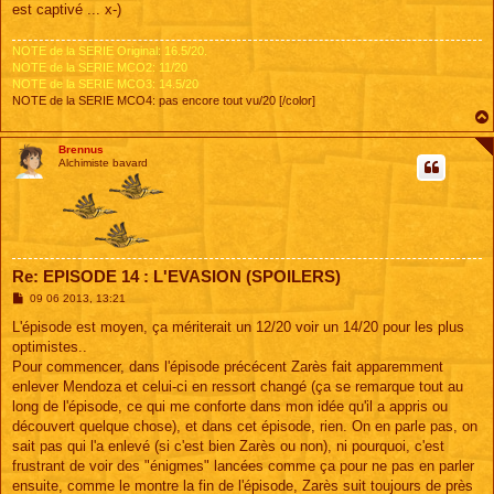
est captivé ... x-)
NOTE de la SERIE Original: 16.5/20.
NOTE de la SERIE MCO2: 11/20
NOTE de la SERIE MCO3: 14.5/20
NOTE de la SERIE MCO4: pas encore tout vu/20 [/color]
Brennus
Alchimiste bavard
Re: EPISODE 14 : L'EVASION (SPOILERS)
M
09 06 2013, 13:21
e
s
L'épisode est moyen, ça mériterait un 12/20 voir un 14/20 pour les plus
s
optimistes..
a
g
Pour commencer, dans l'épisode précécent Zarès fait apparemment
e
enlever Mendoza et celui-ci en ressort changé (ça se remarque tout au
long de l'épisode, ce qui me conforte dans mon idée qu'il a appris ou
découvert quelque chose), et dans cet épisode, rien. On en parle pas, on
sait pas qui l'a enlevé (si c'est bien Zarès ou non), ni pourquoi, c'est
frustrant de voir des "énigmes" lancées comme ça pour ne pas en parler
ensuite, comme le montre la fin de l'épisode, Zarès suit toujours de près