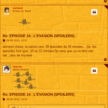
stefsite2
Enfant du Soleil
Re: EPISODE 14 : L'EVASION (SPOILERS)
M
09 06 2013, 10:07
e
s
derniere chose, la saison une, 39 épisodes de 28 minutes....l)à, les
s
épisodes font quoi, 10 ou 12 minutes?je sens que ça va être vite
a
g
fait...plus de mystere
e
dialecte
Maître Shaolin
Re: EPISODE 14 : L'EVASION (SPOILERS)
M
09 06 2013, 10:47
e
s
s