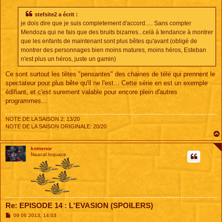
e
s
s
stefsite2 a écrit :
a
je dois dire que je suis completement d'accord..... Sans compter
g
e
Mendoza qui ne fais que des bruits bizarres...celà à tendance à montrer
que les enfants de maintenant sont plus bêtes qu'avant (obligé de
montrer des personnages bien moins matures, moins héros, Esteban
n'est plus un héros, juste un gamin)
Ce sont surtout les têtes "pensantes" des chaines de télé qui prennent le
spectateur pour plus bête qu'il ne l'est... Cette série en est un exemple
édifiant, et c'est surement valable pour encore plein d'autres
programmes...
NOTE DE LA SAISON 2: 13/20
NOTE DE LA SAISON ORIGINALE: 20/20
komenor
Naacal loquace
Re: EPISODE 14 : L'EVASION (SPOILERS)
M
09 06 2013, 14:03
e