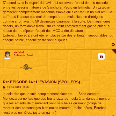
s
D'accord avec la plupart des avis qui soulèvent l'ennui de ces épisodes
s
entre les besoins naturels de Sancho et Pedro en leitmotiv, Un Esteban
a
g
grimaçant complètement méconnaissable qui s'est fait un nouvel ami : le
e
coffre où il passe pas mal de temps, cette multiplication d'intrigues
comme si on avait lu 50 devinettes carambar à la suite. De magnifiques
décors, un formidable travail sur ce point complètement gâché puisqu'au
risque de me répéter, l'esprit des MCO a été dénaturé.
Esteban, Tao et Zia ont été remplacés par des enfants insupportables, ou
chaque parole, chaque geste sont surjoués.
stefsite2
Enfant du Soleil
Re: EPISODE 14 : L'EVASION (SPOILERS)
M
09 06 2013, 10:04
e
s
je dois dire que je suis completement d'accord..... Sans compter
s
Mendoza qui ne fais que des bruits bizarres...celà à tendance à montrer
a
g
que les enfants de maintenant sont plus bêtes qu'avant (obligé de
e
montrer des personnages bien moins matures, moins héros, Esteban
n'est plus un héros, juste un gamin)