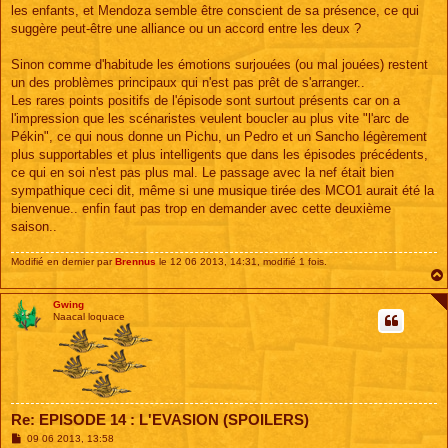
les enfants, et Mendoza semble être conscient de sa présence, ce qui
suggère peut-être une alliance ou un accord entre les deux ?
Sinon comme d'habitude les émotions surjouées (ou mal jouées) restent
un des problèmes principaux qui n'est pas prêt de s'arranger..
Les rares points positifs de l'épisode sont surtout présents car on a
l'impression que les scénaristes veulent boucler au plus vite "l'arc de
Pékin", ce qui nous donne un Pichu, un Pedro et un Sancho légèrement
plus supportables et plus intelligents que dans les épisodes précédents,
ce qui en soi n'est pas plus mal. Le passage avec la nef était bien
sympathique ceci dit, même si une musique tirée des MCO1 aurait été la
bienvenue.. enfin faut pas trop en demander avec cette deuxième
saison..
Modifié en dernier par
Brennus
le 12 06 2013, 14:31, modifié 1 fois.
Gwing
Naacal loquace
Re: EPISODE 14 : L'EVASION (SPOILERS)
M
09 06 2013, 13:58