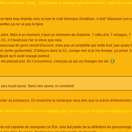
e, Amérique Latine... S'ils partent du principe qu'il ait trouvé les 7 cités d'or avant
ir faire trop réaliste cela va tuer le coté héroique d'estéban. il doit "dépasser son p
rettes ça ne va pas le faire.
 père. Mais à un moment, il faut un minimum de réalisme. 7 cités d'or, 7 voyages, 7
1, il n'avait pas l'air si vieux que cela.
beaucoup de gens seront d'accord, mais pas un prophète qui visite tout, pas assez 
 (entre guillemets). D'ailleurs dans la S1, corrige-moi si je me trompe, ça arrive. Il 
ipulé qu'il avait voyagé partout.
a me plaisait pas. En l’occurrence, c'est pas ça qui va changer ma vie.
 peu lourd aussi. Sans rien savoir, ni comment.
monter sa puissance. En revanche ta remarque veux dire que la scène d'introduction
quin devrait un minimum se renseigner pour savoir ce qu'il se cache en-dessous de
rès est capable de manipuler un Roi. cela fait partie de la définition du personnage