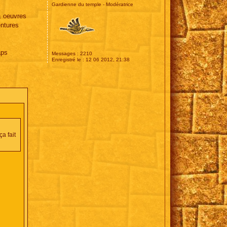
Gardienne du temple - Modératrice
 & oeuvres
entures
aps
Messages :
2210
Enregistré le :
12 06 2012, 21:38
a fait