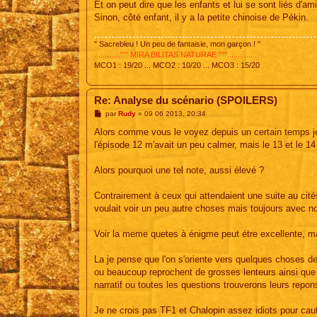
Et on peut dire que les enfants et lui se sont liés d'ami
Sinon, côté enfant, il y a la petite chinoise de Pékin.
" Sacrebleu ! Un peu de fantaisie, mon garçon ! "
............°°° MIRA BILITAS NATURAE °°°............
MCO1 : 19/20 ... MCO2 : 10/20 ... MCO3 : 15/20
Re: Analyse du scénario (SPOILERS)
M
par
Rudy
»
09 06 2013, 20:34
e
s
Alors comme vous le voyez depuis un certain temps je s
s
l'épisode 12 m'avait un peu calmer, mais le 13 et le 14
a
g
e
Alors pourquoi une tel note, aussi élevé ?
Contrairement à ceux qui attendaient une suite au cité
voulait voir un peu autre choses mais toujours avec n
Voir la meme quetes à énigme peut étre excellente, mai
La je pense que l'on s'oriente vers quelques choses d
ou beaucoup reprochent de grosses lenteurs ainsi que 
narratif ou toutes les questions trouverons leurs repon
Je ne crois pas TF1 et Chalopin assez idiots pour cauti