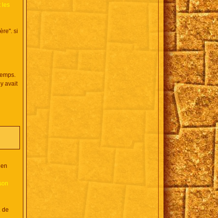
 les
ère". si
temps.
y avait
 en
 son
. de