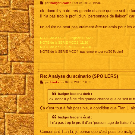
M
par
badger leader
»
09 06 2013, 19:34
e
s
ok. donc il y a de très grande chance que ce soit le f
s
Il n'a pas trop le profil d'un "personnage de liaison" car
a
g
e
un adulte ne peut pas vraiment être un amis pour les enf
NOTE de la SERIE Original: 16.5/20.
NOTE de la SERIE MCO2: 11/20
NOTE de la SERIE MCO3: 14.5/20
NOTE de la SERIE MCO4: pas encore tout vu/20 [/color]
Re: Analyse du scénario (SPOILERS)
M
par
Haokah
»
09 06 2013, 19:53
e
s
s
badger leader a écrit :
a
ok. donc il y à de très grande chance que ce soit le 
g
e
Ça c'est tout à fait possible, à condition que Tian Li ai
badger leader a écrit :
Il n'a pas trop le profil d'un "personnage de liaison" c
Concernant Tian Li, je pense que c'est possible malgr