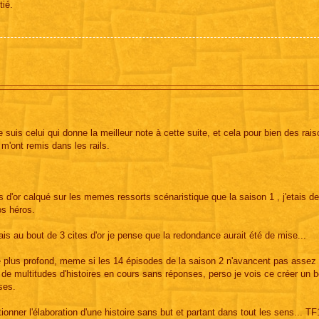
tié.
uis celui qui donne la meilleur note à cette suite, et cela pour bien des rais
 m'ont remis dans les rails.
s d'or calqué sur les memes ressorts scénaristique que la saison 1 , j'etais d
os héros.
s au bout de 3 cites d'or je pense que la redondance aurait été de mise...
e plus profond, meme si les 14 épisodes de la saison 2 n'avancent pas assez v
de multitudes d'histoires en cours sans réponses, perso je vois ce créer un b
ses.
onner l'élaboration d'une histoire sans but et partant dans tout les sens... TF