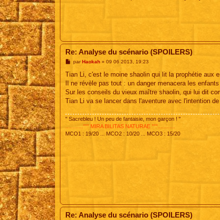
Re: Analyse du scénario (SPOILERS)
M
par
Haokah
»
09 06 2013, 19:23
e
s
Tian Li, c'est le moine shaolin qui lit la prophétie aux 
s
Il ne révèle pas tout : un danger menacera les enfants à
a
g
Sur les conseils du vieux maître shaolin, qui lui dit c
e
Tian Li va se lancer dans l'aventure avec l'intention de
" Sacrebleu ! Un peu de fantaisie, mon garçon ! "
............°°° MIRA BILITAS NATURAE °°°............
MCO1 : 19/20 ... MCO2 : 10/20 ... MCO3 : 15/20
Re: Analyse du scénario (SPOILERS)