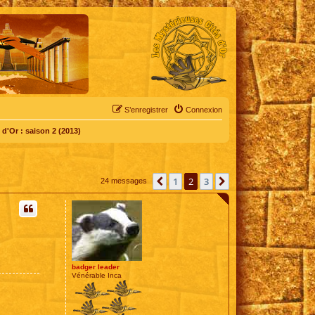
S’enregistrer
Connexion
d'Or : saison 2 (2013)
1
2
3
Précédente
Suivante
24 messages
badger leader
Vénérable Inca