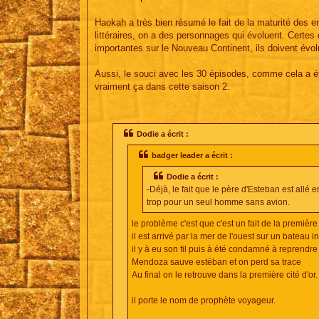
e
Haokah a très bien résumé le fait de la maturité des e
littéraires, on a des personnages qui évoluent. Certes
importantes sur le Nouveau Continent, ils doivent évol
Aussi, le souci avec les 30 épisodes, comme cela a été di
vraiment ça dans cette saison 2.
Dodie a écrit :
badger leader a écrit :
Dodie a écrit :
-Déjà, le fait que le père d'Esteban est allé 
trop pour un seul homme sans avion.
le problème c'est que c'est un fait de la première
il est arrivé par la mer de l'ouest sur un bateau 
il y à eu son fil puis à été condamné à reprendre
Mendoza sauve estéban et on perd sa trace
Au final on le retrouve dans la première cité d'or.
il porte le nom de prophète voyageur.