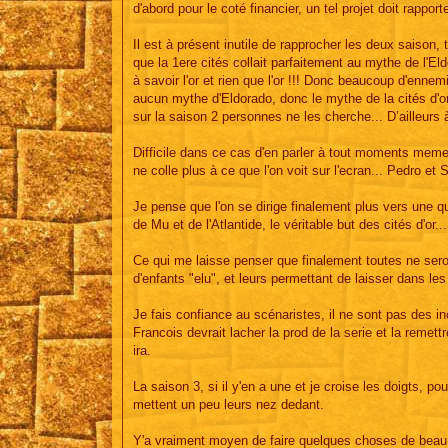
d'abord pour le coté financier, un tel projet doit rapport
Il est à présent inutile de rapprocher les deux saison, t
que la 1ere cités collait parfaitement au mythe de l'
à savoir l'or et rien que l'or !!! Donc beaucoup d'enne
aucun mythe d'Eldorado, donc le mythe de la cités d'or e
sur la saison 2 personnes ne les cherche... D’ailleurs à
Difficile dans ce cas d'en parler à tout moments meme si
ne colle plus à ce que l'on voit sur l'ecran... Pedro et
Je pense que l'on se dirige finalement plus vers une quê
de Mu et de l'Atlantide, le véritable but des cités d'or...
Ce qui me laisse penser que finalement toutes ne sero
d'enfants "elu", et leurs permettant de laisser dans le
Je fais confiance au scénaristes, il ne sont pas des i
Francois devrait lacher la prod de la serie et la remet
ira.
La saison 3, si il y'en a une et je croise les doigts, po
mettent un peu leurs nez dedant.
Y'a vraiment moyen de faire quelques choses de beau, 