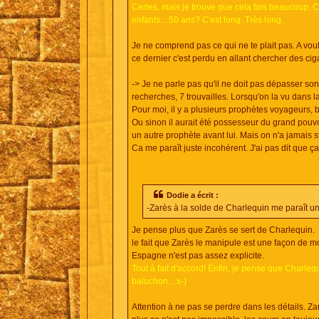
Certes, mais je trouve que cela fais beaucoup. Chin
enfants... 50 ans? C'est long. Très long.
Je ne comprend pas ce qui ne te plait pas. A voulo
ce dernier c'est perdu en allant chercher des ciga
-> Je ne parle pas qu'il ne doit pas dépasser son
recherches, 7 trouvailles. Lorsqu'on la vu dans la S
Pour moi, il y a plusieurs prophètes voyageurs, 
Ou sinon il aurait été possesseur du grand pouvoir
un autre prophète avant lui. Mais on n'a jamais st
Ca me paraît juste incohérent. J'ai pas dit que ç
Dodie a écrit :
-Zarès à la solde de Charlequin me paraît un
Je pense plus que Zarès se sert de Charlequin.
le fait que Zarès le manipule est une façon de 
Espagne n'est pas assez explicite.
Tout à fait d'accord! Enfin, je pense que Charle
baluchon... x-)
Attention à ne pas se perdre dans les détails. Za