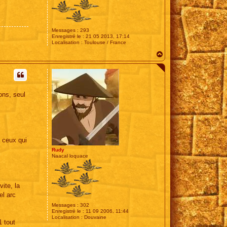
Messages :
293
Enregistré le :
21 05 2013, 17:14
Localisation :
Toulouse / France
H
a
u
t
ons, seul
e ceux qui
Rudy
Naacal loquace
ite, la
el arc
Messages :
302
Enregistré le :
11 09 2006, 11:44
Localisation :
Douvaine
1 tout