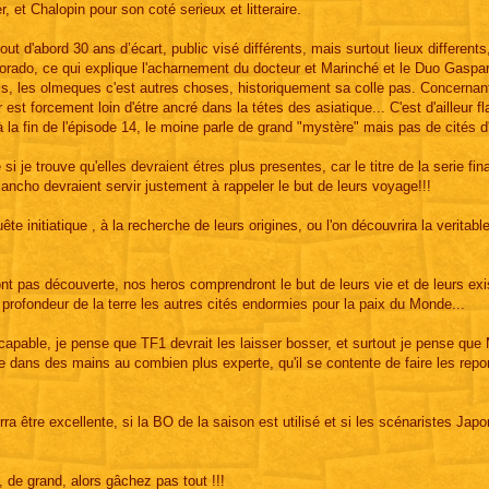
er, et Chalopin pour son coté serieux et litteraire.
out d'abord 30 ans d’écart, public visé différents, mais surtout lieux differents
Eldorado, ce qui explique l'acharnement du docteur et Marinché et le Duo Gasp
mis, les olmeques c'est autres choses, historiquement sa colle pas. Concernant
st forcement loin d'étre ancré dans la tétes des asiatique... C'est d'ailleur fl
 la fin de l'épisode 14, le moine parle de grand "mystère" mais pas de cités d'
 je trouve qu'elles devraient étres plus presentes, car le titre de la serie fi
 Sancho devraient servir justement à rappeler le but de leurs voyage!!!
te initiatique , à la recherche de leurs origines, ou l'on découvrira la veritabl
nt pas découverte, nos heros comprendront le but de leurs vie et de leurs ex
s profondeur de la terre les autres cités endormies pour la paix du Monde...
ncapable, je pense que TF1 devrait les laisser bosser, et surtout je pense que
tre dans des mains au combien plus experte, qu'il se contente de faire les repo
urra être excellente, si la BO de la saison est utilisé et si les scénaristes Jap
de grand, alors gâchez pas tout !!!