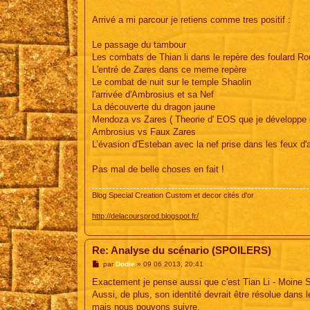
Arrivé a mi parcour je retiens comme tres positif :
Le passage du tambour
Les combats de Thian li dans le repère des foulard R
L'entré de Zares dans ce meme repère
Le combat de nuit sur le temple Shaolin
l'arrivée d'Ambrosius et sa Nef
La découverte du dragon jaune
Mendoza vs Zares ( Theorie d' EOS que je développe d
Ambrosius vs Faux Zares
L’évasion d'Esteban avec la nef prise dans les feux d'a
Pas mal de belle choses en fait !
Blog Special Creation Custom et decor cités d'or
http://delacoursprod.blogspot.fr/
Re: Analyse du scénario (SPOILERS)
M
par
Dodie
»
09 06 2013, 20:41
e
s
Exactement je pense aussi que c'est Tian Li - Moine Sh
s
Aussi, de plus, son identité devrait être résolue dans 
a
g
mais nous pouvons suivre.