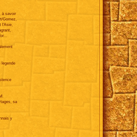
, à savoir
art/Gomez,
 l'Asie,
agrant,
or...
nalement
e legende
istence
 M.
rtages, sa
onnais y