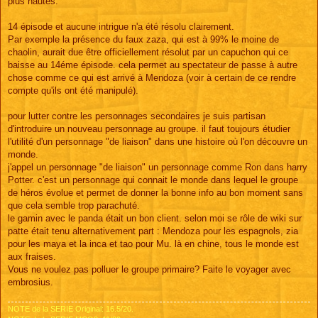
plus hautes.
14 épisode et aucune intrigue n'a été résolu clairement.
Par exemple la présence du faux zaza, qui est à 99% le moine de
chaolin, aurait due être officiellement résolut par un capuchon qui ce
baisse au 14éme épisode. cela permet au spectateur de passe à autre
chose comme ce qui est arrivé à Mendoza (voir à certain de ce rendre
compte qu'ils ont été manipulé).
pour lutter contre les personnages secondaires je suis partisan
d'introduire un nouveau personnage au groupe. il faut toujours étudier
l'utilité d'un personnage "de liaison" dans une histoire où l'on découvre un
monde.
j'appel un personnage "de liaison" un personnage comme Ron dans harry
Potter. c'est un personnage qui connait le monde dans lequel le groupe
de héros évolue et permet de donner la bonne info au bon moment sans
que cela semble trop parachuté.
le gamin avec le panda était un bon client. selon moi se rôle de wiki sur
patte était tenu alternativement part : Mendoza pour les espagnols, zia
pour les maya et la inca et tao pour Mu. là en chine, tous le monde est
aux fraises.
Vous ne voulez pas polluer le groupe primaire? Faite le voyager avec
embrosius.
NOTE de la SERIE Original: 16.5/20.