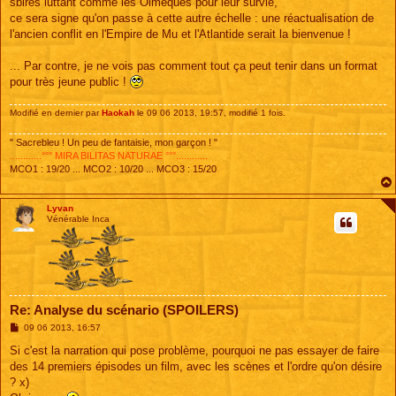
sbires luttant comme les Olmèques pour leur survie,
ce sera signe qu'on passe à cette autre échelle : une réactualisation de
l'ancien conflit en l'Empire de Mu et l'Atlantide serait la bienvenue !
... Par contre, je ne vois pas comment tout ça peut tenir dans un format
pour très jeune public !
Modifié en dernier par
Haokah
le 09 06 2013, 19:57, modifié 1 fois.
" Sacrebleu ! Un peu de fantaisie, mon garçon ! "
............°°° MIRA BILITAS NATURAE °°°............
MCO1 : 19/20 ... MCO2 : 10/20 ... MCO3 : 15/20
Lyvan
Vénérable Inca
Re: Analyse du scénario (SPOILERS)
M
09 06 2013, 16:57
e
s
Si c'est la narration qui pose problème, pourquoi ne pas essayer de faire
s
des 14 premiers épisodes un film, avec les scènes et l'ordre qu'on désire
a
g
? x)
e