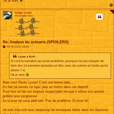
Ok je sors
badger leader
Vénérable Inca
Re: Analyse du scénario (SPOILERS)
M
09 06 2013, 18:29
e
s
s
Lyvan a écrit :
a
Si c'est la narration qui pose problème, pourquoi ne pas essayer de
g
e
faire des 14 premiers épisodes un film, avec les scènes et l'ordre qu'on
désire ? x)
Ok je sors
Mais non! Reste Lyvan! C’est une bonne idée.
En fait j'ai ouvres ce topic plus ou moins dans cet objectif.
Pour moi un fan est toujours respectable lorsque il utilise son univers
préfère pour progresser.
Le scénar ne vous plait pas. Pas de problème. Écrivez-le!
Je suis d'accord avec beaucoup de remarques faites dans les réponses