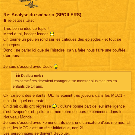
Re: Analyse du scénario (SPOILERS)
M
09 06 2013, 15:10
e
s
Très bonne idée ce topic !
s
Merci à toi, badger leader.
a
g
On tourne un peu en rond sur les critiques des épisodes - et tout se
e
superpose.
Donc : ne parler ici que de l'histoire, ça va faire nous faire une bouffée
d'air frais.
Je suis d'accord avec Dodie
:
Dodie a écrit :
Les caractères devraient changer et se montrer plus matures en
enfants de 14 ans.
Ok, ce sont des enfants. Ok, ils étaient très joueurs dans les MCO1 -
mais là : quel contraste !
On dirait qu'ils ont régressé
, qu'une bonne part de leur intelligence
s'est évaporée, et qu'ils n'ont rien retiré de leurs expériences dans le
Nouveau Monde.
Je suis d'accord avec komenor : ils sont une caricature d'eux-mêmes. Et
puis, les MCO c'est un récit initiatique, non ?!
Les personnages se doivent d'évoluer.