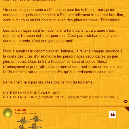
On nous dit que la série a été conçue pour les 6/10 ans mais je me
demande ce qu'ils comprennent à l'histoire tellement le tout est brouillon,
confus du coup on fait diversion avec des pitreries niveau Télétubbies.
Les personnages sont en roue libre, à fond dans la caricature d'eux
mêmes et Esteban est mort pour moi. C'est pas Esteban que je voie
dans cette série, c'est son jumeau attardé.
Donc il aurait fallu décomplexifier l'intrigue, la relier à chaque seconde à
la quête des cités d'or et mettre les personnages secondaires un peu
plus en retrait. Dans la S1 à l'époque les Lana et autres Morca
m'ennuyaient déjà et j'attendais qu'une chose c'est qu'on ne les voit plus.
Ici ils tombent sur un specimen dès qu'ils atterrissent quelque part.
Ils ne cherchent pas les cités d'or ils font du tourisme.
NOTE DE LA SERIE ORIGINALE : 18/20
NOTE DE LA SAISON 2 (à l'épisode 22) : 11,5 (pcq qd même y a des trucs, bon...)
Haokah
Naacal loquace