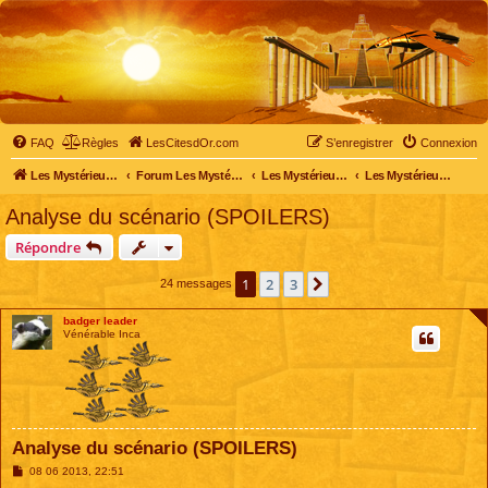
FAQ
Règles
LesCitesdOr.com
S’enregistrer
Connexion
Les Mystérieuses Cités d'Or - LesCitesdOr.com
Forum Les Mystérieuses Cités d'Or
Les Mystérieuses Cités d'Or
Les Mystérieuses Cités d'Or : saison 2 (2013)
Analyse du scénario (SPOILERS)
Répondre
1
2
3
Suivante
24 messages
badger leader
Vénérable Inca
Analyse du scénario (SPOILERS)
M
08 06 2013, 22:51
e