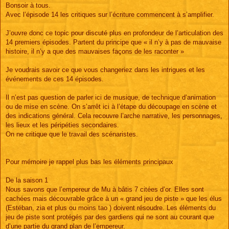
s
Bonsoir à tous.
s
Avec l’épisode 14 les critiques sur l’écriture commencent à s’amplifier.
a
g
e
J’ouvre donc ce topic pour discuté plus en profondeur de l’articulation des
14 premiers épisodes. Partent du principe que « il n’y à pas de mauvaise
histoire, il n’y a que des mauvaises façons de les raconter »
Je voudrais savoir ce que vous changeriez dans les intrigues et les
événements de ces 14 épisodes.
Il n’est pas question de parler ici de musique, de technique d’animation
ou de mise en scène. On s’arrêt ici à l’étape du découpage en scène et
des indications général. Cela recouvre l’arche narrative, les personnages,
les lieux et les péripéties secondaires.
On ne critique que le travail des scénaristes.
Pour mémoire je rappel plus bas les éléments principaux
De la saison 1
Nous savons que l’empereur de Mu à bâtis 7 citées d’or. Elles sont
cachées mais découvrable grâce à un « grand jeu de piste » que les élus
(Estéban, zia et plus ou moins tao ) doivent résoudre. Les éléments du
jeu de piste sont protégés par des gardiens qui ne sont au courant que
d’une partie du grand plan de l’empereur.