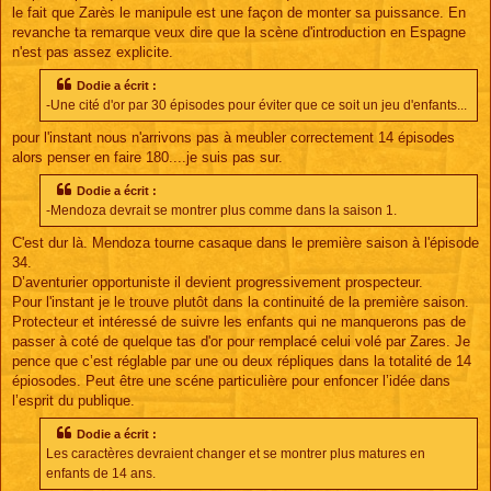
le fait que Zarès le manipule est une façon de monter sa puissance. En
revanche ta remarque veux dire que la scène d'introduction en Espagne
n'est pas assez explicite.
Dodie a écrit :
-Une cité d'or par 30 épisodes pour éviter que ce soit un jeu d'enfants...
pour l'instant nous n'arrivons pas à meubler correctement 14 épisodes
alors penser en faire 180....je suis pas sur.
Dodie a écrit :
-Mendoza devrait se montrer plus comme dans la saison 1.
C'est dur là. Mendoza tourne casaque dans le première saison à l'épisode
34.
D’aventurier opportuniste il devient progressivement prospecteur.
Pour l'instant je le trouve plutôt dans la continuité de la première saison.
Protecteur et intéressé de suivre les enfants qui ne manquerons pas de
passer à coté de quelque tas d'or pour remplacé celui volé par Zares. Je
pence que c’est réglable par une ou deux répliques dans la totalité de 14
épiosodes. Peut être une scéne particulière pour enfoncer l’idée dans
l’esprit du publique.
Dodie a écrit :
Les caractères devraient changer et se montrer plus matures en
enfants de 14 ans.