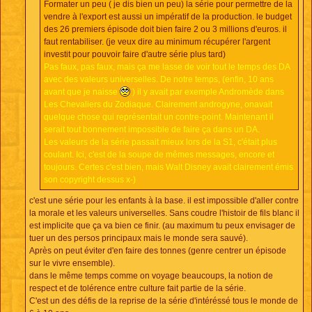
Formater un peu ( je dis bien un peu) la série pour permettre de la
vendre à l'export est aussi un impératif de la production. le budget
des 26 premiers épisode doit bien faire 2 ou 3 millions d'euros. il
faut rentabiliser. (je veux dire au minimum récupérer l'argent
investit pour pouvoir faire d'autre série plus tard)
Pas faux, pas faux, mais ça me lasse de voir tout le temps des DA
avec des valeurs universelles. De notre temps, (enfin, 10 ans
avant que je naisse
) il y avait par exemple Andromède dans
Les Chevaliers du Zodiaque. Clairement androgyne, onavait
quelque chose qui représentait un contre-point. Maintenant il
serait tout bonnement impossible de faire ça dans un DA.
Les valeurs de la série passait mieux lors de la S1, c'était plus
coulant. Ici, c'est de la soupe de mêmes messages, encore et
toujours. Certes c'est bien, mais Walt Disney avait clairement émis
son copyright dessus x-)
c'est une série pour les enfants à la base. il est impossible d'aller contre
la morale et les valeurs universelles. Sans coudre l'histoir de fils blanc il
est implicite que ça va bien ce finir. (au maximum tu peux envisager de
tuer un des persos principaux mais le monde sera sauvé).
Après on peut éviter d'en faire des tonnes (genre centrer un épisode
sur le vivre ensemble).
dans le même temps comme on voyage beaucoups, la notion de
respect et de tolérence entre culture fait partie de la série.
C'est un des défis de la reprise de la série d'intéréssé tous le monde de