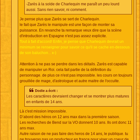
-Zarès à la solde de Charlequin me paraît un peu lourd
aussi. Sans rien savoir, ni comment.
Je pense plus que Zarès se sert de Charlequin.
le fait que Zarès le manipule est une façon de monter sa
puissance. En revanche ta remarque veux dire que la scène
d'introduction en Espagne n'est pas assez explicite.
Tout à fait d'accord! Enfin, je pense que Charlequin devrait un
minimum se renseigner pour savoir ce qu'il se cache en-dessous
de son baluchon... x-)
Attention à ne pas se perdre dans les détails. Zarès est capable
de manipuler un Roi. cela fait partie de la définition du
personnage. de plus ce n'est pas impossible. les cours on toujours
grouillée de mage, d'astrologue et autre maitre de l'occulte.
Dodie a écrit :
Les caractères devraient changer et se montrer plus matures
en enfants de 14 ans.
Là c'est mission impossible.
D’abord des héros on 12 ans max dans la première saison.
Les recherches de Bend sur la VO donnent 10 ans. Ils ont donc 11
ans max.
Autre raison de ne pas faire des heros de 14 ans, le publique. tu
ne trouveras pas un producteur en france pour viser un coeur de