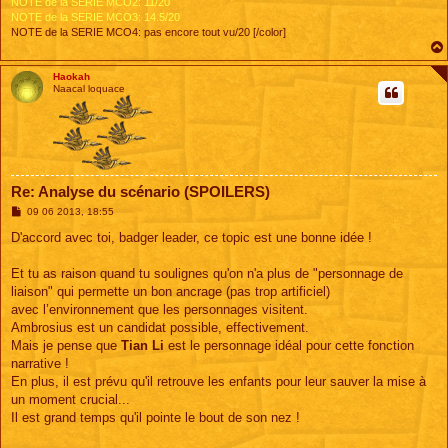
NOTE de la SERIE MCO2: 11/20
NOTE de la SERIE MCO3: 14.5/20
NOTE de la SERIE MCO4: pas encore tout vu/20 [/color]
Haokah
Naacal loquace
Re: Analyse du scénario (SPOILERS)
M
09 06 2013, 18:55
e
s
D'accord avec toi, badger leader, ce topic est une bonne idée !
s
a
g
Et tu as raison quand tu soulignes qu'on n'a plus de "personnage de
e
liaison" qui permette un bon ancrage (pas trop artificiel)
avec l’environnement que les personnages visitent.
Ambrosius est un candidat possible, effectivement.
Mais je pense que
Tian Li
est le personnage idéal pour cette fonction
narrative !
En plus, il est prévu qu'il retrouve les enfants pour leur sauver la mise à
un moment crucial...
Il est grand temps qu'il pointe le bout de son nez !