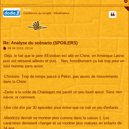
Dodie
Gardienne du temple - Modératrice
Re: Analyse du scénario (SPOILERS)
M
08 06 2013, 23:14
e
s
-Déjà, le fait que le père d'Esteban est allé en Chine, en Amérique Latine,
s
puis est retourné ailleurs et puis... Nan, honnêtement ça fait trop pour un
a
g
seul homme sans avion.
e
-L'histoire: Trop de temps passé à Pékin, pas assez de mouvements
dans la Chine.
-Zarès à la solde de Charlequin me paraît un peu lourd aussi. Sans rien
savoir, ni comment.
-Une cité d'or par 30 épisodes pour éviter que ce soit un jeu d'enfants...
-Mendoza devrait se montrer plus comme dans la saison 1. Les
caractères devraient changer et se montrer plus matures en enfants de
14 ans.