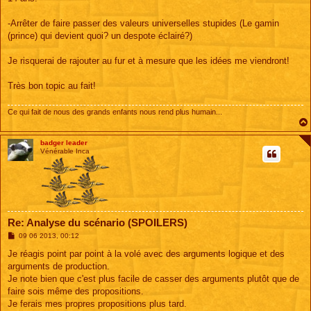
-Arrêter de faire passer des valeurs universelles stupides (Le gamin
(prince) qui devient quoi? un despote éclairé?)
Je risquerai de rajouter au fur et à mesure que les idées me viendront!
Très bon topic au fait!
Ce qui fait de nous des grands enfants nous rend plus humain...
badger leader
Vénérable Inca
Re: Analyse du scénario (SPOILERS)
M
09 06 2013, 00:12
e
s
Je réagis point par point à la volé avec des arguments logique et des
s
arguments de production.
a
g
Je note bien que c'est plus facile de casser des arguments plutôt que de
e
faire sois même des propositions.
Je ferais mes propres propositions plus tard.