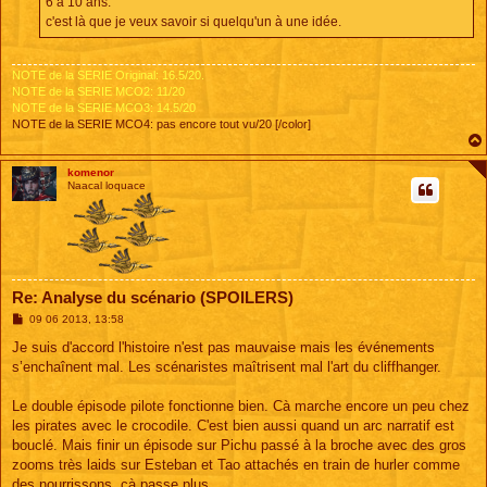
6 à 10 ans.
c'est là que je veux savoir si quelqu'un à une idée.
NOTE de la SERIE Original: 16.5/20.
NOTE de la SERIE MCO2: 11/20
NOTE de la SERIE MCO3: 14.5/20
NOTE de la SERIE MCO4: pas encore tout vu/20 [/color]
komenor
Naacal loquace
Re: Analyse du scénario (SPOILERS)
M
09 06 2013, 13:58
e
s
Je suis d'accord l'histoire n'est pas mauvaise mais les événements
s
s’enchaînent mal. Les scénaristes maîtrisent mal l'art du cliffhanger.
a
g
e
Le double épisode pilote fonctionne bien. Cà marche encore un peu chez
les pirates avec le crocodile. C'est bien aussi quand un arc narratif est
bouclé. Mais finir un épisode sur Pichu passé à la broche avec des gros
zooms très laids sur Esteban et Tao attachés en train de hurler comme
des nourrissons, çà passe plus.