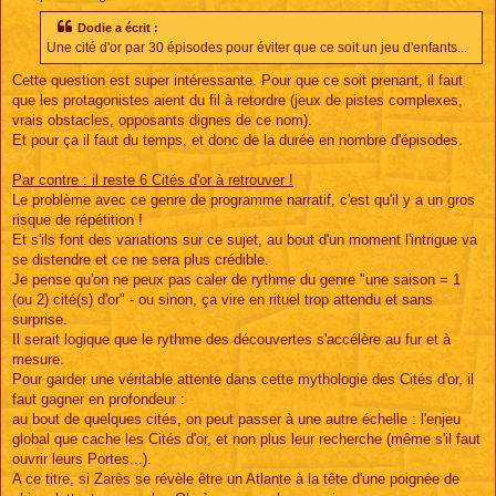
Dodie a écrit :
Une cité d'or par 30 épisodes pour éviter que ce soit un jeu d'enfants...
Cette question est super intéressante. Pour que ce soit prenant, il faut
que les protagonistes aient du fil à retordre (jeux de pistes complexes,
vrais obstacles, opposants dignes de ce nom).
Et pour ça il faut du temps, et donc de la durée en nombre d'épisodes.
Par contre : il reste 6 Cités d'or à retrouver !
Le problème avec ce genre de programme narratif, c'est qu'il y a un gros
risque de répétition !
Et s'ils font des variations sur ce sujet, au bout d'un moment l'intrigue va
se distendre et ce ne sera plus crédible.
Je pense qu'on ne peux pas caler de rythme du genre "une saison = 1
(ou 2) cité(s) d'or" - ou sinon, ça vire en rituel trop attendu et sans
surprise.
Il serait logique que le rythme des découvertes s'accélère au fur et à
mesure.
Pour garder une véritable attente dans cette mythologie des Cités d'or, il
faut gagner en profondeur :
au bout de quelques cités, on peut passer à une autre échelle : l'enjeu
global que cache les Cités d'or, et non plus leur recherche (même s'il faut
ouvrir leurs Portes...).
A ce titre, si Zarès se révèle être un Atlante à la tête d'une poignée de