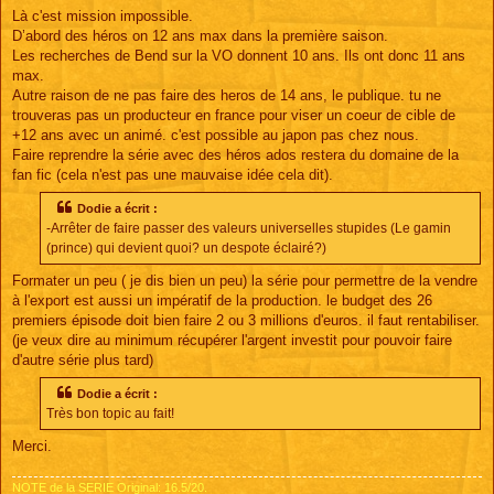
Là c'est mission impossible.
D’abord des héros on 12 ans max dans la première saison.
Les recherches de Bend sur la VO donnent 10 ans. Ils ont donc 11 ans
max.
Autre raison de ne pas faire des heros de 14 ans, le publique. tu ne
trouveras pas un producteur en france pour viser un coeur de cible de
+12 ans avec un animé. c'est possible au japon pas chez nous.
Faire reprendre la série avec des héros ados restera du domaine de la
fan fic (cela n'est pas une mauvaise idée cela dit).
Dodie a écrit :
-Arrêter de faire passer des valeurs universelles stupides (Le gamin
(prince) qui devient quoi? un despote éclairé?)
Formater un peu ( je dis bien un peu) la série pour permettre de la vendre
à l'export est aussi un impératif de la production. le budget des 26
premiers épisode doit bien faire 2 ou 3 millions d'euros. il faut rentabiliser.
(je veux dire au minimum récupérer l'argent investit pour pouvoir faire
d'autre série plus tard)
Dodie a écrit :
Très bon topic au fait!
Merci.
NOTE de la SERIE Original: 16.5/20.