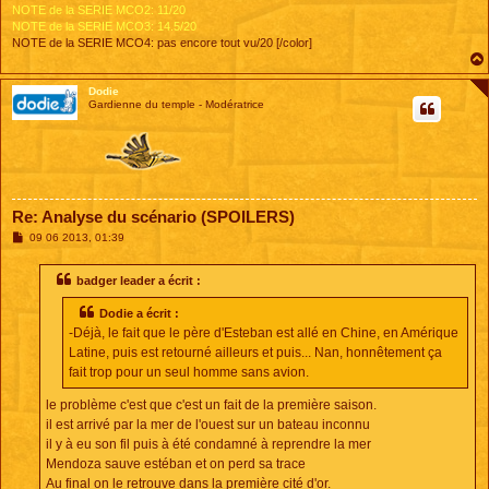
NOTE de la SERIE MCO2: 11/20
NOTE de la SERIE MCO3: 14.5/20
NOTE de la SERIE MCO4: pas encore tout vu/20 [/color]
Dodie
Gardienne du temple - Modératrice
Re: Analyse du scénario (SPOILERS)
M
09 06 2013, 01:39
e
s
s
badger leader a écrit :
a
g
Dodie a écrit :
e
-Déjà, le fait que le père d'Esteban est allé en Chine, en Amérique
Latine, puis est retourné ailleurs et puis... Nan, honnêtement ça
fait trop pour un seul homme sans avion.
le problème c'est que c'est un fait de la première saison.
il est arrivé par la mer de l'ouest sur un bateau inconnu
il y à eu son fil puis à été condamné à reprendre la mer
Mendoza sauve estéban et on perd sa trace
Au final on le retrouve dans la première cité d'or.