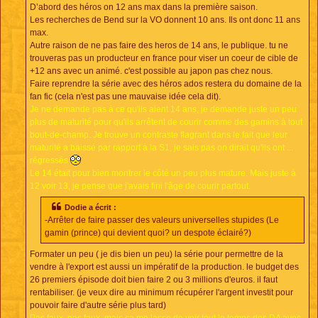
D’abord des héros on 12 ans max dans la première saison.
Les recherches de Bend sur la VO donnent 10 ans. Ils ont donc 11 ans
max.
Autre raison de ne pas faire des heros de 14 ans, le publique. tu ne
trouveras pas un producteur en france pour viser un coeur de cible de
+12 ans avec un animé. c'est possible au japon pas chez nous.
Faire reprendre la série avec des héros ados restera du domaine de la
fan fic (cela n'est pas une mauvaise idée cela dit).
Je ne demande pas à ce qu'ils aient 14 ans, je demande juste un peu
plus de maturité pour qu'ils arrêtent de courir comme des gamins à tout
bout-de-champ. Je trouve un contraste flagrant dans le fait que leur
maturité a baissé par rapport à la S1, je sais pas on dirait qu'ils ont ...
régressés
Le 14 était pour bien montrer le côté un peu plus mature. Mais juste à
12 voir 13, je pense que j'avais fini l'âge de courir partout.
Dodie a écrit :
-Arrêter de faire passer des valeurs universelles stupides (Le
gamin (prince) qui devient quoi? un despote éclairé?)
Formater un peu ( je dis bien un peu) la série pour permettre de la
vendre à l'export est aussi un impératif de la production. le budget des
26 premiers épisode doit bien faire 2 ou 3 millions d'euros. il faut
rentabiliser. (je veux dire au minimum récupérer l'argent investit pour
pouvoir faire d'autre série plus tard)
Pas faux, pas faux, mais ça me lasse de voir tout le temps des DA avec