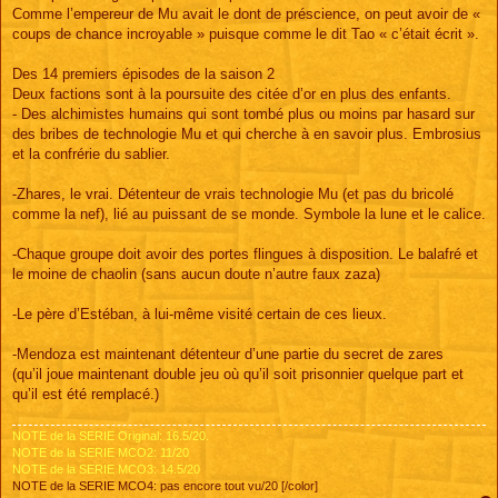
Comme l’empereur de Mu avait le dont de préscience, on peut avoir de «
coups de chance incroyable » puisque comme le dit Tao « c’était écrit ».
Des 14 premiers épisodes de la saison 2
Deux factions sont à la poursuite des citée d’or en plus des enfants.
- Des alchimistes humains qui sont tombé plus ou moins par hasard sur
des bribes de technologie Mu et qui cherche à en savoir plus. Embrosius
et la confrérie du sablier.
-Zhares, le vrai. Détenteur de vrais technologie Mu (et pas du bricolé
comme la nef), lié au puissant de se monde. Symbole la lune et le calice.
-Chaque groupe doit avoir des portes flingues à disposition. Le balafré et
le moine de chaolin (sans aucun doute n’autre faux zaza)
-Le père d’Estéban, à lui-même visité certain de ces lieux.
-Mendoza est maintenant détenteur d’une partie du secret de zares
(qu’il joue maintenant double jeu où qu’il soit prisonnier quelque part et
qu’il est été remplacé.)
NOTE de la SERIE Original: 16.5/20.
NOTE de la SERIE MCO2: 11/20
NOTE de la SERIE MCO3: 14.5/20
NOTE de la SERIE MCO4: pas encore tout vu/20 [/color]