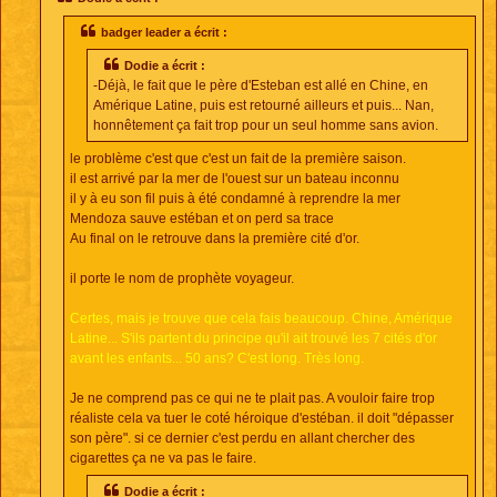
a
g
badger leader a écrit :
e
Dodie a écrit :
-Déjà, le fait que le père d'Esteban est allé en Chine, en
Amérique Latine, puis est retourné ailleurs et puis... Nan,
honnêtement ça fait trop pour un seul homme sans avion.
le problème c'est que c'est un fait de la première saison.
il est arrivé par la mer de l'ouest sur un bateau inconnu
il y à eu son fil puis à été condamné à reprendre la mer
Mendoza sauve estéban et on perd sa trace
Au final on le retrouve dans la première cité d'or.
il porte le nom de prophète voyageur.
Certes, mais je trouve que cela fais beaucoup. Chine, Amérique
Latine... S'ils partent du principe qu'il ait trouvé les 7 cités d'or
avant les enfants... 50 ans? C'est long. Très long.
Je ne comprend pas ce qui ne te plait pas. A vouloir faire trop
réaliste cela va tuer le coté héroique d'estéban. il doit "dépasser
son père". si ce dernier c'est perdu en allant chercher des
cigarettes ça ne va pas le faire.
Dodie a écrit :