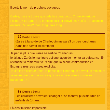
il porte le nom de prophète voyageur.
Certes, mais je trouve que cela fais beaucoup. Chine, Amérique
Latine... S'ils partent du principe qu'il ait trouvé les 7 cités d'or avant les
enfants... 50 ans? C'est long. Très long.
Dodie a écrit :
-Zarès à la solde de Charlequin me paraît un peu lourd aussi.
Sans rien savoir, ni comment.
Je pense plus que Zarès se sert de Charlequin.
le fait que Zarès le manipule est une façon de monter sa puissance. En
revanche ta remarque veux dire que la scène d'introduction en
Espagne n'est pas assez explicite.
Tout à fait d'accord! Enfin, je pense que Charlequin devrait un minimum
se renseigner pour savoir ce qu'il se cache en-dessous de son
baluchon... x-)
Dodie a écrit :
Les caractères devraient changer et se montrer plus matures en
enfants de 14 ans.
Là c'est mission impossible.