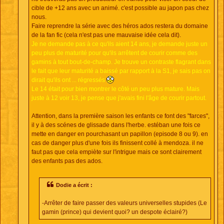
cible de +12 ans avec un animé. c'est possible au japon pas chez
nous.
Faire reprendre la série avec des héros ados restera du domaine
de la fan fic (cela n'est pas une mauvaise idée cela dit).
Je ne demande pas à ce qu'ils aient 14 ans, je demande juste un
peu plus de maturité pour qu'ils arrêtent de courir comme des
gamins à tout bout-de-champ. Je trouve un contraste flagrant dans
le fait que leur maturité a baissé par rapport à la S1, je sais pas on
dirait qu'ils ont ... régressés
Le 14 était pour bien montrer le côté un peu plus mature. Mais
juste à 12 voir 13, je pense que j'avais fini l'âge de courir partout.
Attention, dans la première saison les enfants ce font des "farces",
il y à des scénes de glissade dans l'herbe. estéban une fois ce
mette en danger en pourchasant un papillon (episode 8 ou 9). en
cas de danger plus d'une fois ils finissent collé à mendoza. il ne
faut pas que cela empiète sur l'intrigue mais ce sont clairement
des enfants pas des ados.
Dodie a écrit :
-Arrêter de faire passer des valeurs universelles stupides (Le
gamin (prince) qui devient quoi? un despote éclairé?)