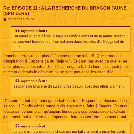
Re: EPISODE 11 : A LA RECHERCHE DU DRAGON JAUNE
(SPOILERS)
M
21 05 2013, 22:56
e
s
s
mysterio a écrit :
a
J'ai adoré quand même l'usage des médaillons et de la partie "lune" qui
g
e
est souvent boudée: ouff!! on est bien dans les cités d'or!! et ça fait du
bien..!
Franchement, y'a pas plus téléphoné comme idée !!!. Quelle manque
d'inspiration !! J'appelle ça du "déjà vu". Et c'est pas avec ça que je me
sens plus dans les cites d'or. Hélas, si ça te fait du bien, c'est justement
parce que depuis le début on ne se sent pas dans les cites d'or.
mysterio a écrit :
les plans de la scène d'eau sont très beaux, avec des effets vraiment
tops
D'accord ça fait joli, mais ça ne fait pas tout. Regarde les dessins de la
saison 1 ! Ont-ils gênés parce qu'ils étaient mal faits ? Jamais. On était
tout aussi contemplatif qu'aujourd'hui devant ces beaux décors. C'était
justement tout le talent des Japonais : faire passer l'émotion avant tout.
mysterio a écrit :
par contre, il y a quelques chose qui me fait vraiment grincer les dents,