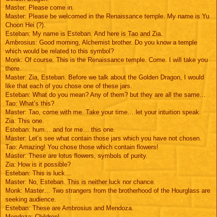
Master: Please come in.
Master: Please be welcomed in the Renaissance temple. My name is Yu
Choon Hei (?).
Esteban: My name is Esteban. And here is Tao and Zia.
Ambrosius: Good morning, Alchemist brother. Do you know a temple
which would be related to this symbol?
Monk: Of course. This is the Renaissance temple. Come. I will take you
there.
Master: Zia, Esteban. Before we talk about the Golden Dragon, I would
like that each of you chose one of these jars.
Esteban: What do you mean? Any of them? but they are all the same…
Tao: What’s this?
Master: Tao, come with me. Take your time… let your intuition speak.
Zia: This one.
Esteban: hum… and for me… this one.
Master: Let’s see what contain those jars which you have not chosen.
Tao: Amazing! You chose those which contain flowers!
Master: These are lotus flowers, symbols of purity.
Zia: How is it possible?
Esteban: This is luck…
Master: No, Esteban. This is neither luck nor chance.
Monk: Master… Two strangers from the brotherhood of the Hourglass are
seeking audience.
Esteban: These are Ambrosius and Mendoza.
Mendoza: Children!