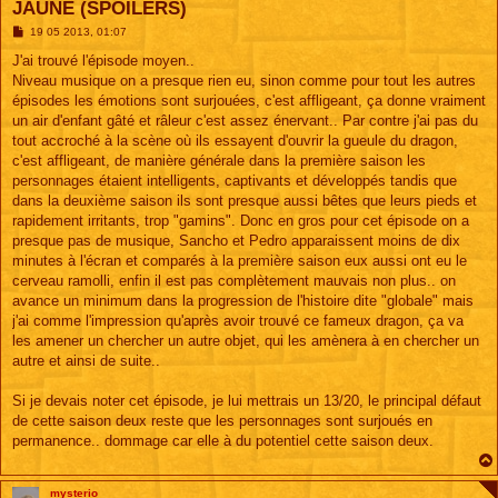
JAUNE (SPOILERS)
M
19 05 2013, 01:07
e
s
J'ai trouvé l'épisode moyen..
s
Niveau musique on a presque rien eu, sinon comme pour tout les autres
a
g
épisodes les émotions sont surjouées, c'est affligeant, ça donne vraiment
e
un air d'enfant gâté et râleur c'est assez énervant.. Par contre j'ai pas du
tout accroché à la scène où ils essayent d'ouvrir la gueule du dragon,
c'est affligeant, de manière générale dans la première saison les
personnages étaient intelligents, captivants et développés tandis que
dans la deuxième saison ils sont presque aussi bêtes que leurs pieds et
rapidement irritants, trop "gamins". Donc en gros pour cet épisode on a
presque pas de musique, Sancho et Pedro apparaissent moins de dix
minutes à l'écran et comparés à la première saison eux aussi ont eu le
cerveau ramolli, enfin il est pas complètement mauvais non plus.. on
avance un minimum dans la progression de l'histoire dite "globale" mais
j'ai comme l'impression qu'après avoir trouvé ce fameux dragon, ça va
les amener un chercher un autre objet, qui les amènera à en chercher un
autre et ainsi de suite..
Si je devais noter cet épisode, je lui mettrais un 13/20, le principal défaut
de cette saison deux reste que les personnages sont surjoués en
permanence.. dommage car elle à du potentiel cette saison deux.
mysterio