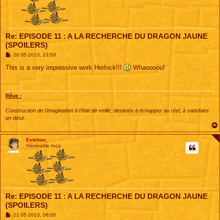
Re: EPISODE 11 : A LA RECHERCHE DU DRAGON JAUNE
(SPOILERS)
M
20 05 2013, 23:53
e
s
This is a very impressive work Herlock!!!
Whaoooou!
s
a
g
e
Rêve :
Construction de l'imagination à l'état de veille, destinée à échapper au réel, à satisfaire
un désir.
Esteban_
Vénérable Inca
Re: EPISODE 11 : A LA RECHERCHE DU DRAGON JAUNE
(SPOILERS)
M
21 05 2013, 06:05