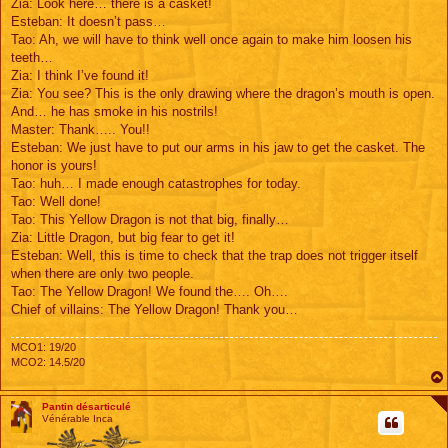
Zia: Look here… there is a casket!
Esteban: It doesn’t pass…
Tao: Ah, we will have to think well once again to make him loosen his
teeth…
Zia: I think I’ve found it!
Zia: You see? This is the only drawing where the dragon’s mouth is open.
And… he has smoke in his nostrils!
Master: Thank….. You!!
Esteban: We just have to put our arms in his jaw to get the casket. The
honor is yours!
Tao: huh… I made enough catastrophes for today.
Tao: Well done!
Tao: This Yellow Dragon is not that big, finally…
Zia: Little Dragon, but big fear to get it!
Esteban: Well, this is time to check that the trap does not trigger itself
when there are only two people.
Tao: The Yellow Dragon! We found the…. Oh….
Chief of villains: The Yellow Dragon! Thank you…
MCO1: 19/20
MCO2: 14.5/20
Pantin désarticulé
Vénérable Inca