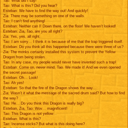
Tao: What did I say!
Tao: What is this? Did you hear?
Esteban: We have to find the way out! And quickly!
Zia: There may be something on one of the walls.
Tao: I can’t find anything!
Esteban: Neither can I! Down there, on the floor! We haven’t looked!
Esteban: Zia, Tao, are you all right?
Zia: Yes, yes, all right.
Tao: I am sorry… I think it is because of me that the trap triggered itself.
Esteban: Do you think all this happened because there were three of us?
Zia: The monks certainly installed this system to prevent the Yellow
Dragon from being stolen.
Tao: In any case, my people would never have invented such a trap!
Esteban: Come on, never mind, Tao. We made it! And we even opened
the secret passage!
Esteban: Oh… Look!
Tao: Ah yes!
Esteban: So that the fire of the Dragon shows the way…
Zia: Wasn’t it what the message of the sacred drum said? But how to find
the way?
Tao: He… Do you think this Dragon is really big?
Esteban, Zia, Tao: Wov… magnificent!
Tao: This Dragon is not yellow…
Esteban: What is this?
Tao: Incense sticks? But what is this doing here?