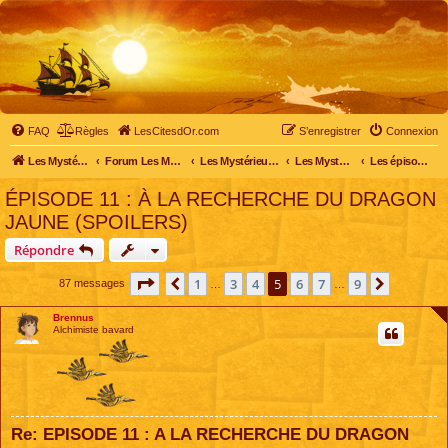
FAQ
Règles
LesCitesdOr.com
S’enregistrer
Connexion
Les Mystérieuses Cités d'Or - LesCitesdOr.com
Forum Les Mystérieuses Cités d'Or
Les Mystérieuses Cités d'Or
Les Mystérieuses Cités d'Or : saison 2 (2013)
Les épisodes de la saison 2
ÉPISODE 11 : À LA RECHERCHE DU DRAGON
JAUNE (SPOILERS)
Répondre
Page
5
sur
9
1
3
4
5
6
7
9
Précédente
Suivante
87 messages
…
…
Brennus
Alchimiste bavard
Re: EPISODE 11 : A LA RECHERCHE DU DRAGON