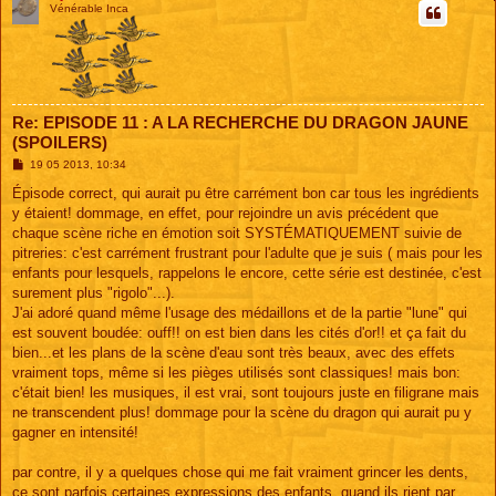
Vénérable Inca
Re: EPISODE 11 : A LA RECHERCHE DU DRAGON JAUNE
(SPOILERS)
M
19 05 2013, 10:34
e
s
Épisode correct, qui aurait pu être carrément bon car tous les ingrédients
s
y étaient! dommage, en effet, pour rejoindre un avis précédent que
a
g
chaque scène riche en émotion soit SYSTÉMATIQUEMENT suivie de
e
pitreries: c'est carrément frustrant pour l'adulte que je suis ( mais pour les
enfants pour lesquels, rappelons le encore, cette série est destinée, c'est
surement plus "rigolo"...).
J'ai adoré quand même l'usage des médaillons et de la partie "lune" qui
est souvent boudée: ouff!! on est bien dans les cités d'or!! et ça fait du
bien...et les plans de la scène d'eau sont très beaux, avec des effets
vraiment tops, même si les pièges utilisés sont classiques! mais bon:
c'était bien! les musiques, il est vrai, sont toujours juste en filigrane mais
ne transcendent plus! dommage pour la scène du dragon qui aurait pu y
gagner en intensité!
par contre, il y a quelques chose qui me fait vraiment grincer les dents,
ce sont parfois certaines expressions des enfants, quand ils rient par