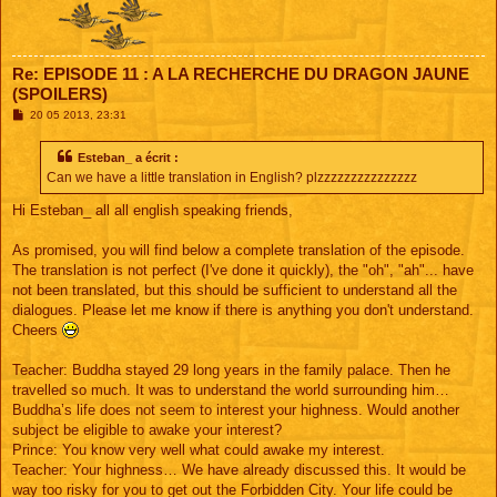
Re: EPISODE 11 : A LA RECHERCHE DU DRAGON JAUNE
(SPOILERS)
M
20 05 2013, 23:31
e
s
s
Esteban_ a écrit :
a
Can we have a little translation in English? plzzzzzzzzzzzzzzz
g
e
Hi Esteban_ all all english speaking friends,
As promised, you will find below a complete translation of the episode.
The translation is not perfect (I've done it quickly), the "oh", "ah"... have
not been translated, but this should be sufficient to understand all the
dialogues. Please let me know if there is anything you don't understand.
Cheers
Teacher: Buddha stayed 29 long years in the family palace. Then he
travelled so much. It was to understand the world surrounding him…
Buddha’s life does not seem to interest your highness. Would another
subject be eligible to awake your interest?
Prince: You know very well what could awake my interest.
Teacher: Your highness… We have already discussed this. It would be
way too risky for you to get out the Forbidden City. Your life could be