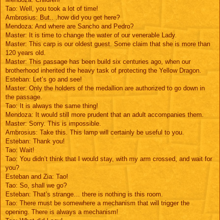
Tao: Well, you took a lot of time!
Ambrosius: But.. .how did you get here?
Mendoza: And where are Sancho and Pedro?
Master: It is time to change the water of our venerable Lady.
Master: This carp is our oldest guest. Some claim that she is more than
120 years old.
Master: This passage has been build six centuries ago, when our
brotherhood inherited the heavy task of protecting the Yellow Dragon.
Esteban: Let’s go and see!
Master: Only the holders of the medallion are authorized to go down in
the passage.
Tao: It is always the same thing!
Mendoza: It would still more prudent that an adult accompanies them.
Master: Sorry. This is impossible.
Ambrosius: Take this. This lamp will certainly be useful to you.
Esteban: Thank you!
Tao: Wait!
Tao: You didn’t think that I would stay, with my arm crossed, and wait for
you?
Esteban and Zia: Tao!
Tao: So, shall we go?
Esteban: That’s strange… there is nothing is this room.
Tao: There must be somewhere a mechanism that will trigger the
opening. There is always a mechanism!