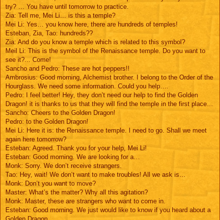
try? … You have until tomorrow to practice.
Zia: Tell me, Mei Li… is this a temple?
Mei Li: Yes… you know here, there are hundreds of temples!
Esteban, Zia, Tao: hundreds??
Zia: And do you know a temple which is related to this symbol?
Meil Li: This is the symbol of the Renaissance temple. Do you want to
see it?... Come!
Sancho and Pedro: These are hot peppers!!
Ambrosius: Good morning, Alchemist brother. I belong to the Order of the
Hourglass. We need some information. Could you help….
Pedro: I feel better! Hey, they don’t need our help to find the Golden
Dragon! it is thanks to us that they will find the temple in the first place…
Sancho: Cheers to the Golden Dragon!
Pedro: to the Golden Dragon!
Mei Li: Here it is: the Renaissance temple. I need to go. Shall we meet
again here tomorrow?
Esteban: Agreed. Thank you for your help, Mei Li!
Esteban: Good morning. We are looking for a…
Monk: Sorry. We don’t receive strangers.
Tao: Hey, wait! We don’t want to make troubles! All we ask is…
Monk: Don’t you want to move?
Master: What’s the matter? Why all this agitation?
Monk: Master, these are strangers who want to come in.
Esteban: Good morning. We just would like to know if you heard about a
Golden Dragon.