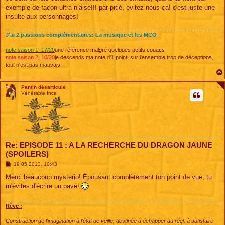
exemple de façon ultra niaise!!! par pitié, évitez nous ça! c'est juste une
insulte aux personnages!
J'ai 2 passions complémentaires: La musique et les MCO
note saison 1: 17/20
une référence malgré quelques petits couacs
note saison 2: 10/20
je descends ma note d'1 point, sur l'ensemble trop de déceptions,
tout n'est pas mauvais.
Pantin désarticulé
Vénérable Inca
Re: EPISODE 11 : A LA RECHERCHE DU DRAGON JAUNE
(SPOILERS)
M
19 05 2013, 10:43
e
s
Merci beaucoup mysterio! Épousant complètement ton point de vue, tu
s
m'évites d'écrire un pavé!
a
g
e
Rêve :
Construction de l'imagination à l'état de veille, destinée à échapper au réel, à satisfaire