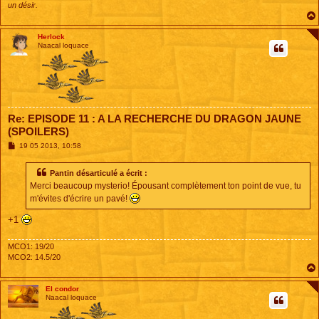
un désir.
Herlock
Naacal loquace
Re: EPISODE 11 : A LA RECHERCHE DU DRAGON JAUNE
(SPOILERS)
M
19 05 2013, 10:58
e
s
s
Pantin désarticulé a écrit :
a
Merci beaucoup mysterio! Épousant complètement ton point de vue, tu
g
e
m'évites d'écrire un pavé!
+1
MCO1: 19/20
MCO2: 14.5/20
El condor
Naacal loquace