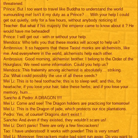
threatened.
Prince: But I too want to travel like Buddha to understand the world
surrounding me! Isn’t it my duty as a Prince? … With your help I could
get out quietly, only for a few hours, without anybody noticing it!
Teacher: But what if his majesty the emperor came to know about it ? He
would have me beheaded!
Prince: I will get out - with or without your help.
Mendoza: Who tells you that these monks will accept to help us?
Ambrosius: It so happens that these Taoist monks are alchemists, like
me. And everywhere in the world, alchemists help each other.
Ambrosius: Good morning, alchemist brother. I belong to the Order of the
Hourglass. We need some information. Could you help us?
Mendoza: This fraternity among alchemist is absolutely… striking.
Zia: What could possibly the use of all these seeds?
Mei Li: This is to heal toothache; this is to sleep well; and this, for
heartache; if you lose your hair, take these herbs; and if you lose your
memory, hum…
Sancho & Pedro: A DRAGON !!!!
Mei Li: Come and see! The Dragon holders are practicing for tomorrow!
Mei Li: This is the Dragon of jade, which protects our rice plantations.
Pedro: Yes, of course! Dragons don’t exist !
Sancho: And even if they existed, they wouldn’t scare us!
Mei Li: Don’t panic! There are only a few firecrackers!
Tao: I have understood! It works with powder! This is very smart!
Meil Li: Moreover, firecrackers make bad spirit run away. Do you want to