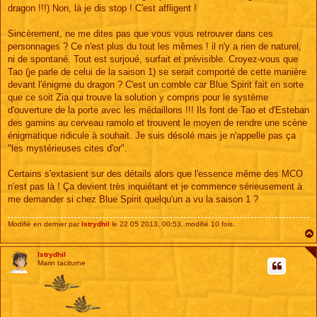
dragon !!!) Non, là je dis stop ! C'est affligent !
Sincèrement, ne me dites pas que vous vous retrouver dans ces
personnages ? Ce n'est plus du tout les mêmes ! il n'y a rien de naturel,
ni de spontané. Tout est surjoué, surfait et prévisible. Croyez-vous que
Tao (je parle de celui de la saison 1) se serait comporté de cette manière
devant l'énigme du dragon ? C'est un comble car Blue Spirit fait en sorte
que ce soit Zia qui trouve la solution y compris pour le système
d'ouverture de la porte avec les médaillons !!! Ils font de Tao et d'Esteban
des gamins au cerveau ramolo et trouvent le moyen de rendre une scène
énigmatique ridicule à souhait. Je suis désolé mais je n'appelle pas ça
"les mystérieuses cites d'or".
Certains s'extasient sur des détails alors que l'essence même des MCO
n'est pas là ! Ça devient très inquiétant et je commence sérieusement à
me demander si chez Blue Spirit quelqu'un a vu la saison 1 ?
Modifié en dernier par
Istrydhil
le 22 05 2013, 00:53, modifié 10 fois.
Istrydhil
Marin taciturne