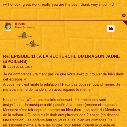
e
s
@ Herlock, great work, really you are the best, thank very much <3
s
a
g
e
Istrydhil
Marin taciturne
Re: EPISODE 11 : A LA RECHERCHE DU DRAGON JAUNE
(SPOILERS)
M
21 05 2013, 22:37
e
s
Je ne comprends vraiment pas ce que vous avez pu trouver de bien dans
s
cet épisode ?!
a
g
A vous lire c'est limite la jubilation ! Faux pas pousser quand même. Je
e
me suis même demandé si on avez regardé le même !
Franchement, c'était encore très décevant. Les méchants sont
insignifiants, la musique a été passée à la trappe (encore et toujours),
Mendoza s'est fait capturé comme un bleu (heu... on parle du Mendoza
de la saison 1 ?), on a eu le droit aux pitreries des 2 zozos (ça devient
une tradition), les enfants font toujours aussi bien les grimaces (ils
réussissent même à faire les singes pour tenter d'ouvrir la gueule du