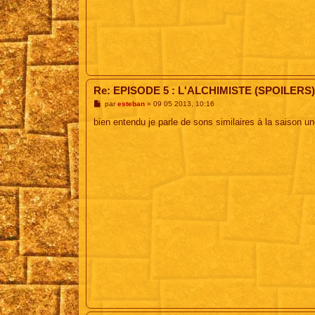
Re: EPISODE 5 : L'ALCHIMISTE (SPOILERS)
M
par
esteban
»
09 05 2013, 10:16
e
s
bien entendu je parle de sons similaires à la saison 
s
a
g
e