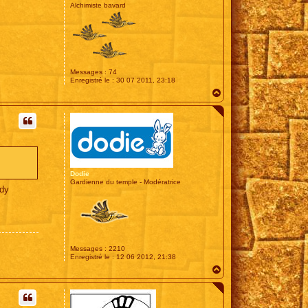
Alchimiste bavard
Messages :
74
Enregistré le :
30 07 2011, 23:18
H
a
u
t
Dodie
Gardienne du temple - Modératrice
udy
Messages :
2210
Enregistré le :
12 06 2012, 21:38
H
a
u
t