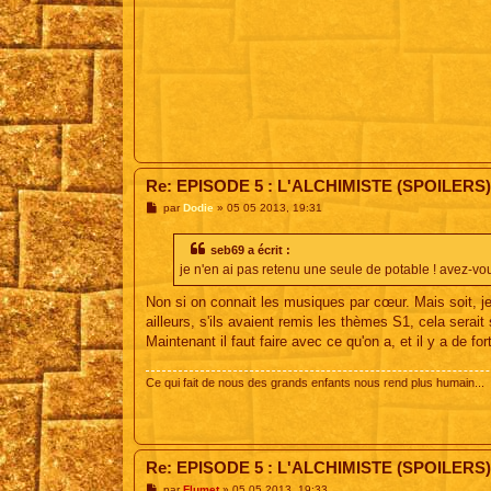
Re: EPISODE 5 : L'ALCHIMISTE (SPOILERS)
M
par
Dodie
»
05 05 2013, 19:31
e
s
s
seb69 a écrit :
a
je n'en ai pas retenu une seule de potable ! avez-vous 
g
e
Non si on connait les musiques par cœur. Mais soit, j
ailleurs, s'ils avaient remis les thèmes S1, cela sera
Maintenant il faut faire avec ce qu'on a, et il y a de fo
Ce qui fait de nous des grands enfants nous rend plus humain...
Re: EPISODE 5 : L'ALCHIMISTE (SPOILERS)
M
par
Flumet
»
05 05 2013, 19:33