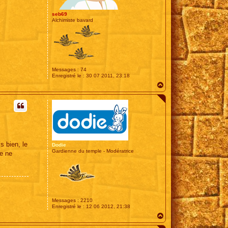
seb69
Alchimiste bavard
Messages :
74
Enregistré le :
30 07 2011, 23:18
H
a
u
t
s bien, le
Dodie
Gardienne du temple - Modératrice
je ne
Messages :
2210
Enregistré le :
12 06 2012, 21:38
H
a