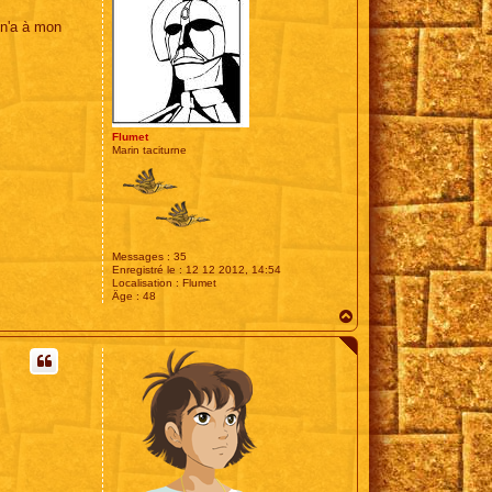
 n'a à mon
Flumet
Marin taciturne
Messages :
35
Enregistré le :
12 12 2012, 14:54
Localisation :
Flumet
Âge :
48
H
a
u
t