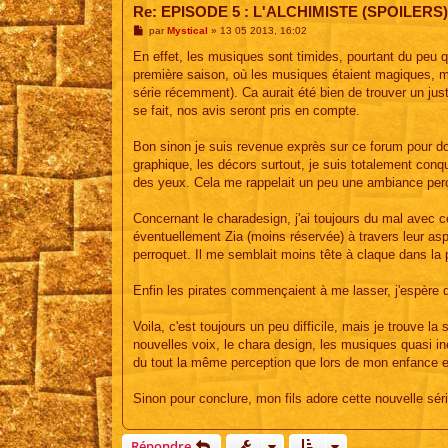
Re: EPISODE 5 : L'ALCHIMISTE (SPOILERS)
M
par
Mystical
»
13 05 2013, 16:02
e
s
En effet, les musiques sont timides, pourtant du peu qu
s
première saison, où les musiques étaient magiques, m
a
g
série récemment). Ca aurait été bien de trouver un juste
e
se fait, nos avis seront pris en compte.
Bon sinon je suis revenue exprès sur ce forum pour d
graphique, les décors surtout, je suis totalement conq
des yeux. Cela me rappelait un peu une ambiance pe
Concernant le charadesign, j'ai toujours du mal avec c
éventuellement Zia (moins réservée) à travers leur aspe
perroquet. Il me semblait moins tête à claque dans la p
Enfin les pirates commençaient à me lasser, j'espère q
Voila, c'est toujours un peu difficile, mais je trouve 
nouvelles voix, le chara design, les musiques quasi ine
du tout la même perception que lors de mon enfance et 
Sinon pour conclure, mon fils adore cette nouvelle séri
Répondre