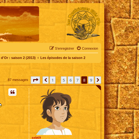
S’enregistrer
Connexion
d'Or : saison 2 (2013)
Les épisodes de la saison 2
Page
8
sur
9
1
5
6
7
8
9
Précédente
Suivante
87 messages
…
seb69