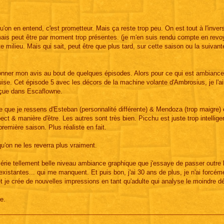
'on en entend, c'est prometteur. Mais ça reste trop peu. On est tout à l'inver
ais peut être par moment trop présentes. (je m'en suis rendu compte en revo
 milieu. Mais qui sait, peut être que plus tard, sur cette saison ou la suivant
onner mon avis au bout de quelques épisodes. Alors pour ce qui est ambiance
uise. Cet épisode 5 avec les décors de la machine volante d'Ambrosius, je l'a
rçue dans Escaflowne.
e que je ressens d'Esteban (personnalité différente) & Mendoza (trop maigre) 
ct & manière d'être. Les autres sont très bien. Picchu est juste trop intellige
remière saison. Plus réaliste en fait.
u'on ne les reverra plus vraiment.
la série tellement belle niveau ambiance graphique que j'essaye de passer outre 
xistantes... qui me manquent. Et puis bon, j'ai 30 ans de plus, je n'ai forcém
je crée de nouvelles impressions en tant qu'adulte qui analyse le moindre dét
e.