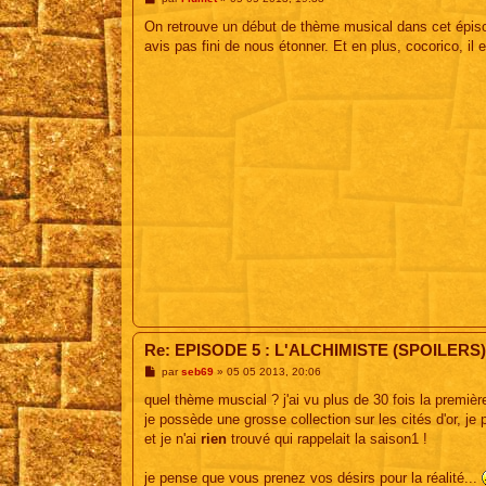
e
s
On retrouve un début de thème musical dans cet épisode
s
avis pas fini de nous étonner. Et en plus, cocorico, il
a
g
e
Re: EPISODE 5 : L'ALCHIMISTE (SPOILERS)
M
par
seb69
»
05 05 2013, 20:06
e
s
quel thème muscial ? j'ai vu plus de 30 fois la premièr
s
je possède une grosse collection sur les cités d'or, j
a
g
et je n'ai
rien
trouvé qui rappelait la saison1 !
e
je pense que vous prenez vos désirs pour la réalité...