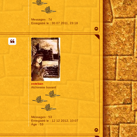
Messages :
74
Enregistré le :
30 07 2011, 23:18
H
a
u
t
esteban
Alchimiste bavard
Messages :
53
Enregistré le :
12 12 2012, 10:07
Âge :
53
H
a