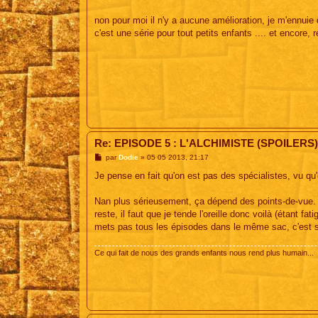
non pour moi il n'y a aucune amélioration, je m'ennuie
c'est une série pour tout petits enfants .... et encore, re
Re: EPISODE 5 : L'ALCHIMISTE (SPOILERS)
M
par
Dodie
»
05 05 2013, 21:17
e
s
Je pense en fait qu'on est pas des spécialistes, vu qu
s
a
g
Nan plus sérieusement, ça dépend des points-de-vue. P
e
reste, il faut que je tende l'oreille donc voilà (étant f
mets pas tous les épisodes dans le même sac, c'est s
Ce qui fait de nous des grands enfants nous rend plus humain...