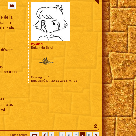
u
t
se de la
yant la
e si cela
Mystical
Enfant du Soleil
i dévoré
et
nt pour un
Messages :
10
Enregistré le :
25 11 2012, 07:21
les
ent plus
ail.
H
a
Page
8
sur
9
u
1
5
6
7
8
9
Précédente
Suivante
87 messages
…