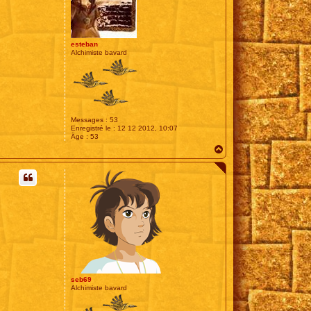
esteban
Alchimiste bavard
Messages :
53
Enregistré le :
12 12 2012, 10:07
Âge :
53
H
a
u
t
seb69
Alchimiste bavard