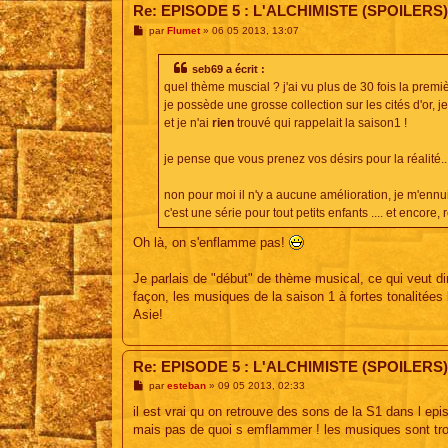
Re: EPISODE 5 : L'ALCHIMISTE (SPOILERS)
M
par
Flumet
»
06 05 2013, 13:07
e
s
s
seb69 a écrit :
a
quel thème muscial ? j'ai vu plus de 30 fois la premiè
g
e
je possède une grosse collection sur les cités d'or, 
et je n'ai
rien
trouvé qui rappelait la saison1 !
je pense que vous prenez vos désirs pour la réalité..
non pour moi il n'y a aucune amélioration, je m'enn
c'est une série pour tout petits enfants .... et encore, r
Oh là, on s'enflamme pas!
Je parlais de "début" de thème musical, ce qui veut di
façon, les musiques de la saison 1 à fortes tonalitées 
Asie!
Re: EPISODE 5 : L'ALCHIMISTE (SPOILERS)
M
par
esteban
»
09 05 2013, 02:33
e
s
il est vrai qu on retrouve des sons de la S1 dans l epi
s
mais pas de quoi s emflammer ! les musiques sont tro
a
g