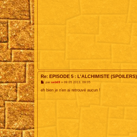
e
Re: EPISODE 5 : L'ALCHIMISTE (SPOILERS)
M
par
seb69
»
09 05 2013, 09:05
e
s
eh bien je n'en ai retrouvé aucun !
s
a
g
e