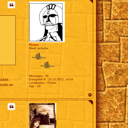
u
t
Flumet
Marin taciturne
Messages :
35
toutes
Enregistré le :
12 12 2012, 14:54
Localisation :
Flumet
éroule en
Âge :
48
H
a
u
t