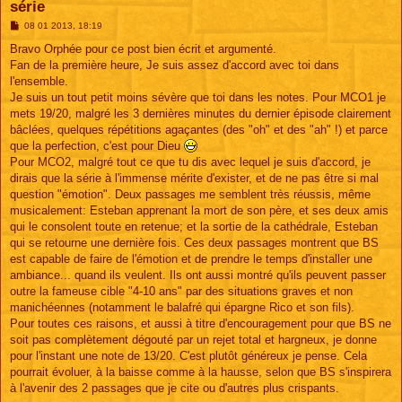
série
M
08 01 2013, 18:19
e
s
Bravo Orphée pour ce post bien écrit et argumenté.
s
Fan de la première heure, Je suis assez d'accord avec toi dans
a
g
l'ensemble.
e
Je suis un tout petit moins sévère que toi dans les notes. Pour MCO1 je
mets 19/20, malgré les 3 dernières minutes du dernier épisode clairement
bâclées, quelques répétitions agaçantes (des "oh" et des "ah" !) et parce
que la perfection, c'est pour Dieu
Pour MCO2, malgré tout ce que tu dis avec lequel je suis d'accord, je
dirais que la série à l'immense mérite d'exister, et de ne pas être si mal
question "émotion". Deux passages me semblent très réussis, même
musicalement: Esteban apprenant la mort de son père, et ses deux amis
qui le consolent toute en retenue; et la sortie de la cathédrale, Esteban
qui se retourne une dernière fois. Ces deux passages montrent que BS
est capable de faire de l'émotion et de prendre le temps d'installer une
ambiance... quand ils veulent. Ils ont aussi montré qu'ils peuvent passer
outre la fameuse cible "4-10 ans" par des situations graves et non
manichéennes (notamment le balafré qui épargne Rico et son fils).
Pour toutes ces raisons, et aussi à titre d'encouragement pour que BS ne
soit pas complètement dégouté par un rejet total et hargneux, je donne
pour l'instant une note de 13/20. C'est plutôt généreux je pense. Cela
pourrait évoluer, à la baisse comme à la hausse, selon que BS s'inspirera
à l'avenir des 2 passages que je cite ou d'autres plus crispants.