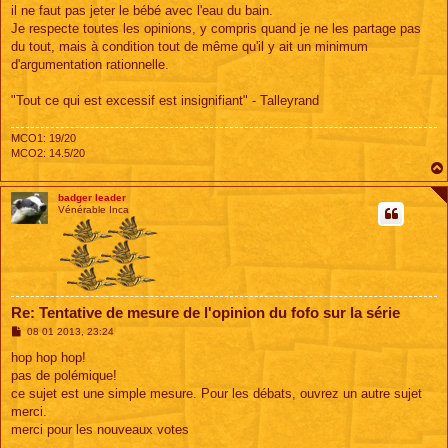
il ne faut pas jeter le bébé avec l'eau du bain.
Je respecte toutes les opinions, y compris quand je ne les partage pas
du tout, mais à condition tout de même qu'il y ait un minimum
d'argumentation rationnelle.
"Tout ce qui est excessif est insignifiant" - Talleyrand
MCO1: 19/20
MCO2: 14.5/20
badger leader
Vénérable Inca
Re: Tentative de mesure de l'opinion du fofo sur la série
M
08 01 2013, 23:24
e
s
hop hop hop!
s
pas de polémique!
a
g
ce sujet est une simple mesure. Pour les débats, ouvrez un autre sujet
e
merci.
merci pour les nouveaux votes