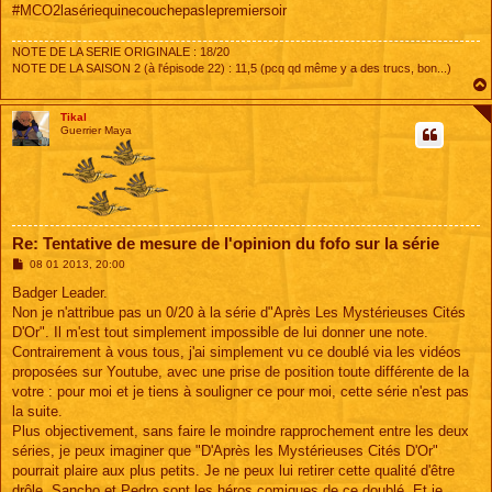
#MCO2lasériequinecouchepaslepremiersoir
NOTE DE LA SERIE ORIGINALE : 18/20
NOTE DE LA SAISON 2 (à l'épisode 22) : 11,5 (pcq qd même y a des trucs, bon...)
Tikal
Guerrier Maya
Re: Tentative de mesure de l'opinion du fofo sur la série
M
08 01 2013, 20:00
e
s
Badger Leader.
s
Non je n'attribue pas un 0/20 à la série d"Après Les Mystérieuses Cités
a
g
D'Or". Il m'est tout simplement impossible de lui donner une note.
e
Contrairement à vous tous, j'ai simplement vu ce doublé via les vidéos
proposées sur Youtube, avec une prise de position toute différente de la
votre : pour moi et je tiens à souligner ce pour moi, cette série n'est pas
la suite.
Plus objectivement, sans faire le moindre rapprochement entre les deux
séries, je peux imaginer que "D'Après les Mystérieuses Cités D'Or"
pourrait plaire aux plus petits. Je ne peux lui retirer cette qualité d'être
drôle. Sancho et Pedro sont les héros comiques de ce doublé. Et je