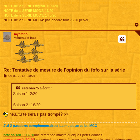
NOTE de la SERIE Original: 16.5/20.
NOTE de la SERIE MCO2: 11/20
NOTE de la SERIE MCO3: 14.5/20
NOTE de la SERIE MCO4: pas encore tout vu/20 [/color]
mysterio
Vénérable Inca
Re: Tentative de mesure de l'opinion du fofo sur la série
M
09 01 2013, 10:21
e
s
s
esteban75 a écrit :
a
Saison 1: 2/20
g
e
Saison 2 : 18/20
heu..tu te serais pas trompé? :->
J'ai 2 passions complémentaires: La musique et les MCO
note saison 1: 17/20
une référence malgré quelques petits couacs
note saison 2: 10/20
je descends ma note d'1 point, sur l'ensemble trop de déceptions,