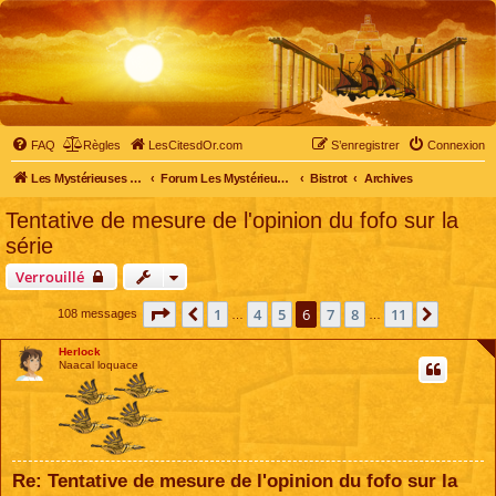
FAQ
Règles
LesCitesdOr.com
S’enregistrer
Connexion
Les Mystérieuses Cités d'Or - LesCitesdOr.com
Forum Les Mystérieuses Cités d'Or
Bistrot
Archives
Tentative de mesure de l'opinion du fofo sur la
série
Verrouillé
Page
6
sur
11
1
4
5
6
7
8
11
Précédente
Suivant
108 messages
…
…
Herlock
Naacal loquace
Re: Tentative de mesure de l'opinion du fofo sur la