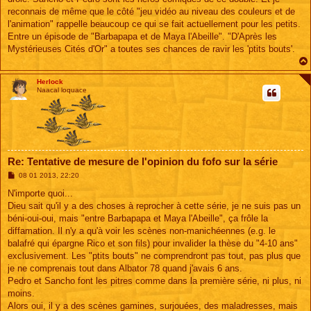
reconnais de même que le côté "jeu vidéo au niveau des couleurs et de
l'animation" rappelle beaucoup ce qui se fait actuellement pour les petits.
Entre un épisode de "Barbapapa et de Maya l'Abeille". "D'Après les
Mystérieuses Cités d'Or" a toutes ses chances de ravir les 'ptits bouts'.
Herlock
Naacal loquace
Re: Tentative de mesure de l'opinion du fofo sur la série
M
08 01 2013, 22:20
e
s
N'importe quoi...
s
Dieu sait qu'il y a des choses à reprocher à cette série, je ne suis pas un
a
g
béni-oui-oui, mais "entre Barbapapa et Maya l'Abeille", ça frôle la
e
diffamation. Il n'y a qu'à voir les scènes non-manichéennes (e.g. le
balafré qui épargne Rico et son fils) pour invalider la thèse du "4-10 ans"
exclusivement. Les "ptits bouts" ne comprendront pas tout, pas plus que
je ne comprenais tout dans Albator 78 quand j'avais 6 ans.
Pedro et Sancho font les pitres comme dans la première série, ni plus, ni
moins.
Alors oui, il y a des scènes gamines, surjouées, des maladresses, mais