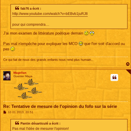
e
s
s
fab76 a écrit :
a
http://www.youtube.com/watch?v=bEBvb1juRJ8
g
e
pour qui comprendra....
J'ai mon examen de littérature poétique demain
Pas mal n'empêche pour expliquer les MCO
que l'on soit d'accord ou
pas
Ce qui fait de nous des grands enfants nous rend plus humain...
Magellan
Guerrier Maya
Re: Tentative de mesure de l'opinion du fofo sur la série
M
10 01 2013, 20:51
e
s
s
Pantin désarticulé a écrit :
a
Pas mal l'idée de mesurer l'opinion!
g