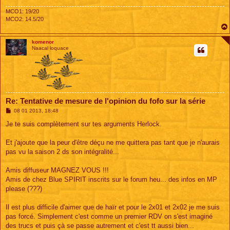
MCO1: 19/20
MCO2: 14.5/20
komenor
Naacal loquace
Re: Tentative de mesure de l'opinion du fofo sur la série
M
08 01 2013, 18:48
e
s
Je te suis complètement sur tes arguments Herlock.
s
a
g
Et j'ajoute que la peur d'être déçu ne me quittera pas tant que je n'aurais
e
pas vu la saison 2 ds son intégralité...
Amis diffuseur MAGNEZ VOUS !!!
Amis de chez Blue SPIRIT inscrits sur le forum heu... des infos en MP
please (???)
Il est plus difficile d'aimer que de haïr et pour le 2x01 et 2x02 je me suis
pas forcé. Simplement c'est comme un premier RDV on s'est imaginé
des trucs et puis çà se passe autrement et c'est tt aussi bien...