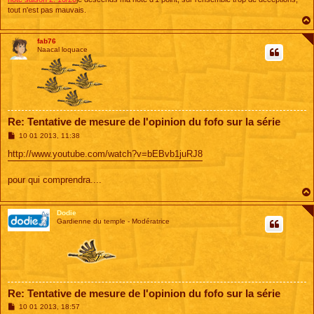
tout n'est pas mauvais.
fab76
Naacal loquace
Re: Tentative de mesure de l'opinion du fofo sur la série
M
10 01 2013, 11:38
e
s
http://www.youtube.com/watch?v=bEBvb1juRJ8
s
a
g
pour qui comprendra....
e
Dodie
Gardienne du temple - Modératrice
Re: Tentative de mesure de l'opinion du fofo sur la série
M
10 01 2013, 18:57