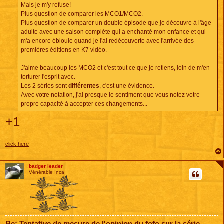
e
Mais je m'y refuse!
Plus question de comparer les MCO1/MCO2.
Plus question de comparer un double épisode que je découvre à l'âge
adulte avec une saison complète qui a enchanté mon enfance et qui
m'a encore éblouie quand je l'ai redécouverte avec l'arrivée des
premières éditions en K7 vidéo.
J'aime beaucoup les MCO2 et c'est tout ce que je retiens, loin de m'en
torturer l'esprit avec.
Les 2 séries sont
différentes
, c'est une évidence.
Avec votre notation, j'ai presque le sentiment que vous notez votre
propre capacité à accepter ces changements...
+1
click here
badger leader
Vénérable Inca
Re: Tentative de mesure de l'opinion du fofo sur la série