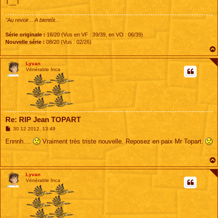
T__T
"Au revoir... A bientôt...
Série originale :
16/20 (Vus en VF : 39/39, en VO : 06/39)
Nouvelle série :
08/20 (Vus : 02/26)
Lyvan
Vénérable Inca
Re: RIP Jean TOPART
M
30 12 2012, 13:49
e
s
Ennnh....
Vraiment très triste nouvelle. Reposez en paix Mr Topart.
s
a
g
e
Lyvan
Vénérable Inca