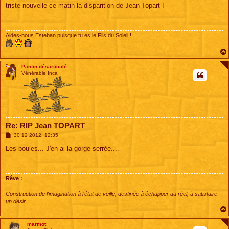
s
triste nouvelle ce matin la disparition de Jean Topart !
s
a
g
e
Aides-nous Esteban puisque tu es le Fils du Soleil !
Pantin désarticulé
Vénérable Inca
Re: RIP Jean TOPART
M
30 12 2012, 12:35
e
s
Les boules... J'en ai la gorge serrée....
s
a
g
e
Rêve :
Construction de l'imagination à l'état de veille, destinée à échapper au réel, à satisfaire
un désir.
marmot