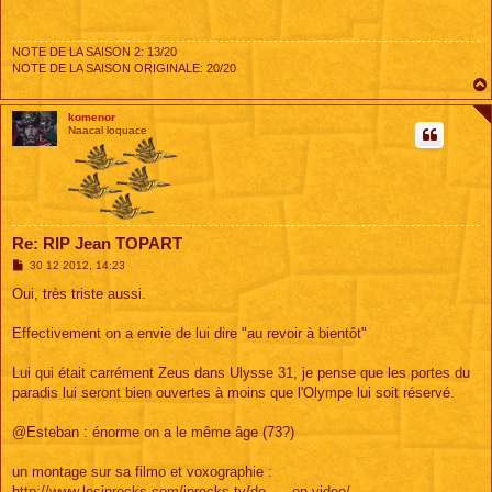
a
g
e
NOTE DE LA SAISON 2: 13/20
NOTE DE LA SAISON ORIGINALE: 20/20
komenor
Naacal loquace
Re: RIP Jean TOPART
M
30 12 2012, 14:23
e
s
Oui, très triste aussi.
s
a
g
Effectivement on a envie de lui dire "au revoir à bientôt"
e
Lui qui était carrément Zeus dans Ulysse 31, je pense que les portes du
paradis lui seront bien ouvertes à moins que l'Olympe lui soit réservé.
@Esteban : énorme on a le même âge (73?)
un montage sur sa filmo et voxographie :
http://www.lesinrocks.com/inrocks.tv/de ... -en-video/