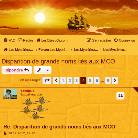
FAQ
Règles
LesCitesdOr.com
S’enregistrer
Connexion
Les Mystérieuses Cités d'Or - LesCitesdOr.com
Forum Les Mystérieuses Cités d'Or
Les Mystérieuses Cités d'Or
Les Mystérieuses Cités d'Or : saison 1 (1983)
Disparition de grands noms liés aux MCO
Répondre
Page
4
sur
9
1
2
3
4
5
6
9
Précédente
Suivante
88 messages
…
isamidala
Naacal loquace
Re: Disparition de grands noms liés aux MCO
M
30 12 2012, 12:12
e