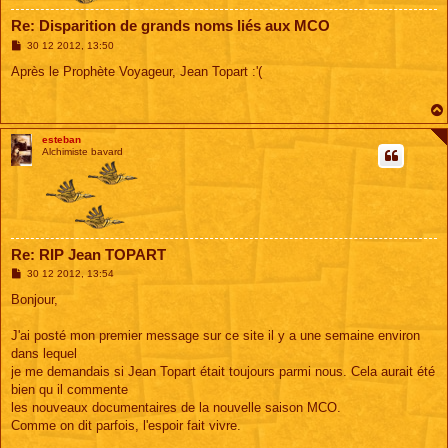
Re: Disparition de grands noms liés aux MCO
M
30 12 2012, 13:50
e
s
Après le Prophète Voyageur, Jean Topart :'(
s
a
g
e
esteban
Alchimiste bavard
Re: RIP Jean TOPART
M
30 12 2012, 13:54
e
s
Bonjour,
s
a
g
J'ai posté mon premier message sur ce site il y a une semaine environ
e
dans lequel
je me demandais si Jean Topart était toujours parmi nous. Cela aurait été
bien qu il commente
les nouveaux documentaires de la nouvelle saison MCO.
Comme on dit parfois, l'espoir fait vivre.