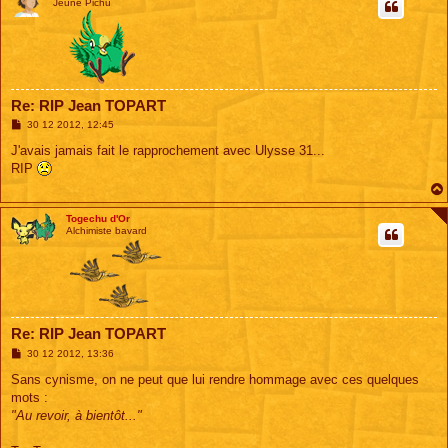
Jeune Pichu
Re: RIP Jean TOPART
M
30 12 2012, 12:45
e
s
J'avais jamais fait le rapprochement avec Ulysse 31...
s
RIP
a
g
e
Togechu d'Or
Alchimiste bavard
Re: RIP Jean TOPART
M
30 12 2012, 13:36
e
s
Sans cynisme, on ne peut que lui rendre hommage avec ces quelques
s
mots :
a
g
"Au revoir, à bientôt..."
e