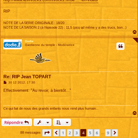
RIP
NOTE DE LA SERIE ORIGINALE : 18/20
NOTE DE LA SAISON 2 (à l'épisode 22) : 11,5 (pcq qd même y a des trucs, bon...)
Dodie
Gardienne du temple - Modératrice
Re: RIP Jean TOPART
M
30 12 2012, 17:30
e
s
Effectivement: "Au revoir, à bientôt..."
s
a
g
e
Ce qui fait de nous des grands enfants nous rend plus humain...
Répondre
Page
4
sur
9
1
2
3
4
5
6
9
Précédente
Suivante
88 messages
…