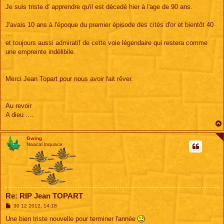
Je suis triste d' apprendre qu'il est décedé hier à l'age de 90 ans.
J'avais 10 ans à l'époque du premier épisode des cités d'or et bientôt 40
...
et toujours aussi admiratif de cette voie légendaire qui restera comme
une empreinte indélibile.
Merci Jean Topart pour nous avoir fait rêver.
Au revoir
A dieu ....
Gwing
Naacal loquace
Re: RIP Jean TOPART
M
30 12 2012, 14:18
e
s
Une bien triste nouvelle pour terminer l'année
s