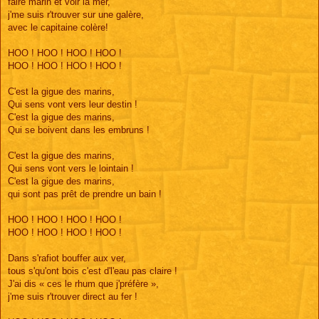
faire marin et voir la mer,
j'me suis r'trouver sur une galère,
avec le capitaine colère!
HOO ! HOO ! HOO ! HOO !
HOO ! HOO ! HOO ! HOO !
C'est la gigue des marins,
Qui sens vont vers leur destin !
C'est la gigue des marins,
Qui se boivent dans les embruns !
C'est la gigue des marins,
Qui sens vont vers le lointain !
C'est la gigue des marins,
qui sont pas prêt de prendre un bain !
HOO ! HOO ! HOO ! HOO !
HOO ! HOO ! HOO ! HOO !
Dans s'rafiot bouffer aux ver,
tous s'qu'ont bois c'est d'l'eau pas claire !
J'ai dis « ces le rhum que j'préfère »,
j'me suis r'trouver direct au fer !