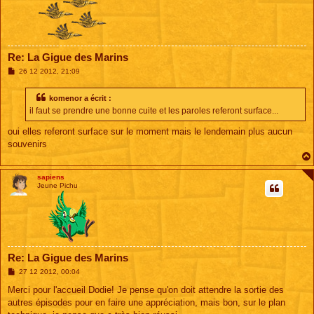
Re: La Gigue des Marins
M
26 12 2012, 21:09
e
s
s
komenor a écrit :
a
il faut se prendre une bonne cuite et les paroles referont surface...
g
e
oui elles referont surface sur le moment mais le lendemain plus aucun
souvenirs
sapiens
Jeune Pichu
Re: La Gigue des Marins
M
27 12 2012, 00:04
e
s
Merci pour l'accueil Dodie! Je pense qu'on doit attendre la sortie des
s
autres épisodes pour en faire une appréciation, mais bon, sur le plan
a
g