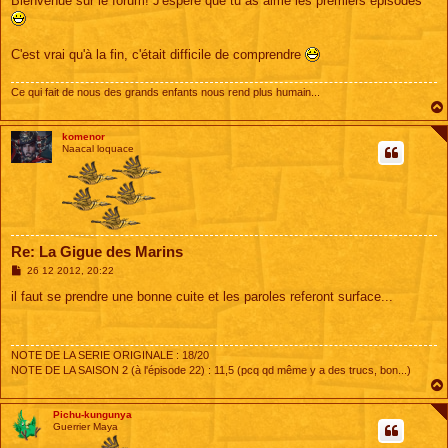
Bienvenue sur le forum! J'espère que tu as aimé les premiers épisodes
a
g
e
C'est vrai qu'à la fin, c'était difficile de comprendre
Ce qui fait de nous des grands enfants nous rend plus humain...
komenor
Naacal loquace
Re: La Gigue des Marins
M
26 12 2012, 20:22
e
s
il faut se prendre une bonne cuite et les paroles referont surface...
s
a
g
e
NOTE DE LA SERIE ORIGINALE : 18/20
NOTE DE LA SAISON 2 (à l'épisode 22) : 11,5 (pcq qd même y a des trucs, bon...)
Pichu-kungunya
Guerrier Maya