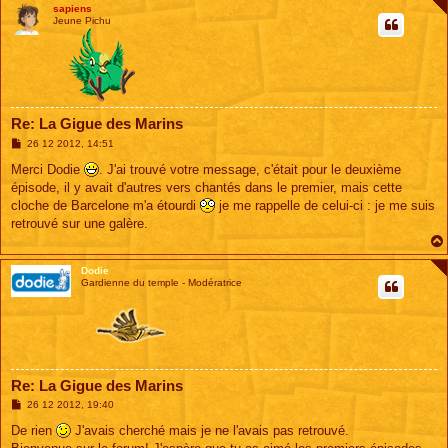
sapiens
Jeune Pichu
Re: La Gigue des Marins
M
26 12 2012, 14:51
e
s
Merci Dodie
. J'ai trouvé votre message, c'était pour le deuxième
s
épisode, il y avait d'autres vers chantés dans le premier, mais cette
a
g
cloche de Barcelone m'a étourdi
je me rappelle de celui-ci : je me suis
e
retrouvé sur une galère.
Dodie
Gardienne du temple - Modératrice
Re: La Gigue des Marins
M
26 12 2012, 19:40
e
s
De rien
J'avais cherché mais je ne l'avais pas retrouvé.
s