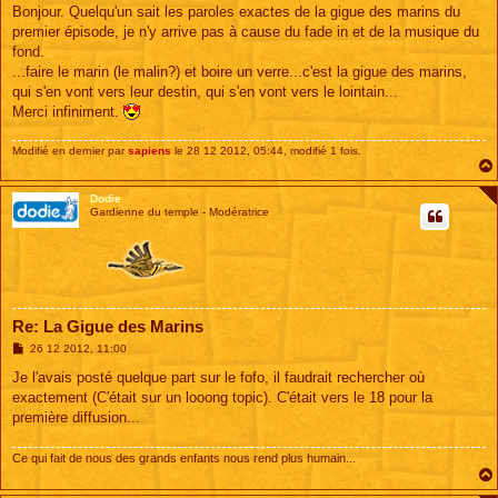
s
Bonjour. Quelqu'un sait les paroles exactes de la gigue des marins du
s
premier épisode, je n'y arrive pas à cause du fade in et de la musique du
a
g
fond.
e
...faire le marin (le malin?) et boire un verre...c'est la gigue des marins,
qui s'en vont vers leur destin, qui s'en vont vers le lointain...
Merci infiniment.
Modifié en dernier par
sapiens
le 28 12 2012, 05:44, modifié 1 fois.
Dodie
Gardienne du temple - Modératrice
Re: La Gigue des Marins
M
26 12 2012, 11:00
e
s
Je l'avais posté quelque part sur le fofo, il faudrait rechercher où
s
exactement (C'était sur un looong topic). C'était vers le 18 pour la
a
g
première diffusion...
e
Ce qui fait de nous des grands enfants nous rend plus humain...