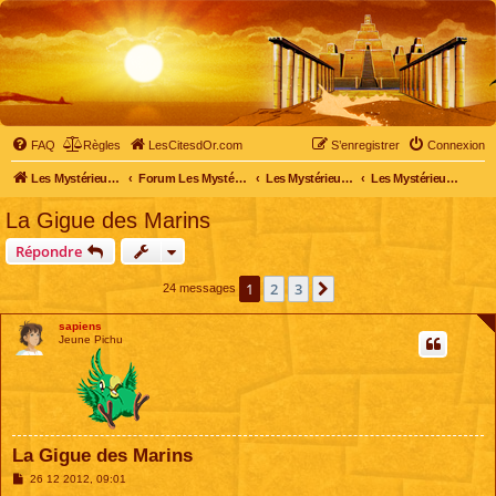
FAQ
Règles
LesCitesdOr.com
S’enregistrer
Connexion
Les Mystérieuses Cités d'Or - LesCitesdOr.com
Forum Les Mystérieuses Cités d'Or
Les Mystérieuses Cités d'Or
Les Mystérieuses Cités d'Or : saison 2 (2013)
La Gigue des Marins
Répondre
1
2
3
Suivante
24 messages
sapiens
Jeune Pichu
La Gigue des Marins
M
26 12 2012, 09:01
e