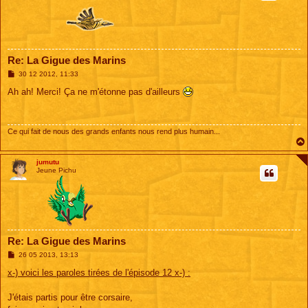
Re: La Gigue des Marins
M
30 12 2012, 11:33
e
s
Ah ah! Merci! Ça ne m'étonne pas d'ailleurs
s
a
g
e
Ce qui fait de nous des grands enfants nous rend plus humain...
jumutu
Jeune Pichu
Re: La Gigue des Marins
M
26 05 2013, 13:13
e
s
x-) voici les paroles tirées de l'épisode 12 x-) :
s
a
g
J'étais partis pour être corsaire,
e