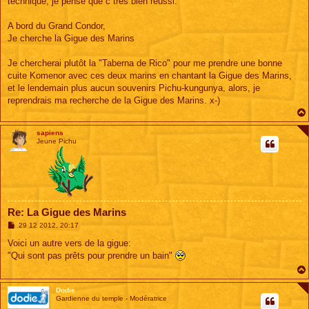
technique, je pense que c très bien réussi.
e
A bord du Grand Condor,
Je cherche la Gigue des Marins
Je chercherai plutôt la "Taberna de Rico" pour me prendre une bonne
cuite Komenor avec ces deux marins en chantant la Gigue des Marins,
et le lendemain plus aucun souvenirs Pichu-kungunya, alors, je
reprendrais ma recherche de la Gigue des Marins. x-)
sapiens
Jeune Pichu
Re: La Gigue des Marins
M
29 12 2012, 20:17
e
s
Voici un autre vers de la gigue:
s
"Qui sont pas prêts pour prendre un bain"
a
g
e
Dodie
Gardienne du temple - Modératrice