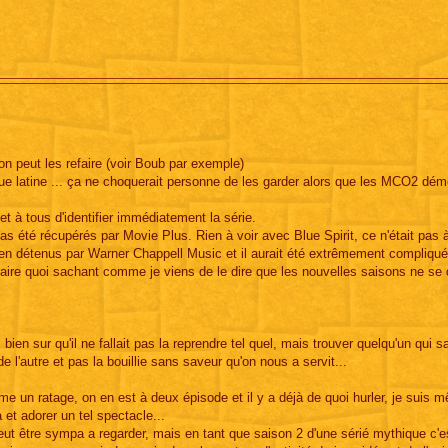
n peut les refaire (voir Boub par exemple)
e latine ... ça ne choquerait personne de les garder alors que les MCO2 dé
t à tous d'identifier immédiatement la série.
pas été récupérés par Movie Plus. Rien à voir avec Blue Spirit, ce n'était pas 
bien détenus par Warner Chappell Music et il aurait été extrêmement compliqué
faire quoi sachant comme je viens de le dire que les nouvelles saisons ne se 
ien sur qu'il ne fallait pas la reprendre tel quel, mais trouver quelqu'un qui sa
 l'autre et pas la bouillie sans saveur qu'on nous a servit...
e un ratage, on en est à deux épisode et il y a déjà de quoi hurler, je suis 
et adorer un tel spectacle...
peut être sympa a regarder, mais en tant que saison 2 d'une sérié mythique c'e