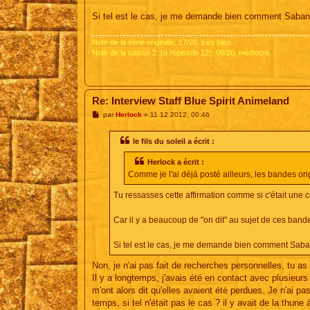
Si tel est le cas, je me demande bien comment Saban a
Note de la série originale: 17/20, très bien
Note de la saison 2: (à l'épiosde 12): 06/20, médiocre
Re: Interview Staff Blue Spirit Animeland
M
par
Herlock
»
11 12 2012, 00:46
e
s
s
le fils du soleil a écrit :
a
g
Herlock a écrit :
e
Comme je l'ai déjà posté ailleurs, les bandes o
Tu ressasses cette affirmation comme si c'était une c
Car il y a beaucoup de "on dit" au sujet de ces bande
Si tel est le cas, je me demande bien comment Saban
Non, je n'ai pas fait de recherches personnelles, tu as 
Il y a longtemps, j'avais été en contact avec plusieur
m'ont alors dit qu'elles avaient été perdues. Je n'ai p
temps, si tel n'était pas le cas ? il y avait de la thune à