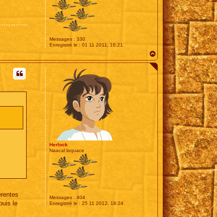
Messages :
330
Enregistré le :
01 11 2011, 16:21
H
a
u
t
Herlock
Naacal loquace
érentes
Messages :
404
puis le
Enregistré le :
25 11 2012, 18:24