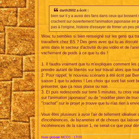
e
s
s
darth2602 a écrit :
a
bien sur il y a aussi des fans dans ceux qui bossent su
g
e
crachent sur ouvertement l'animation japonaise en pro
pas à l'origine, histoire d'essayer de frimer un peu pl
Wow, tu sembles si bien renseigné sur les gens qui tra
travaillent chez BS ? Des gens avec qui tu as discuté 
amis dans le secteur d'activité du jeu vidéo et de l'ani
vachement de poids à ce que tu dis !
1. Il faudra vraiment que tu m'expliques comment les g
prendre autant de libertés sur leur travail alors que tou
2. Pour rappel, le nouveau scénario a été écrit par B
saison 1 que tu adores ! Les choix qui sont fait sont bel
présenter, que ça nous plaise ou non.
3. Et puis redescends sur terre 5 minutes, tu crois v
sur l'animation japonaise" ou de "modifier plein de tru
"crachat" sur le projet je trouve que tu n'as rien à env
Vous êtes plusieurs à avoir l'air de tellement idéaliser
d'incohérences, de bizarreries et de choses qui laissent
incohérences de la saison 1, ne serait-ce que pour démy
Note globale MCO1 : 17/20