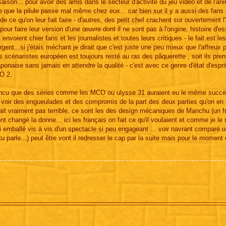
ison... pour avoir des amis dans le secteur d'activité du jeu vidéo et de l'an
ire que la pilule passe mal même chez eux... car bien sur il y a aussi des fans
e ce qu'on leur fait faire - d'autres, des petit chef crachent sur ouvertement l
pour faire leur version d'une œuvre dont il ne sont pas à l'origine, histoire d'e
nvoient chier fans et les journalistes et toutes leurs critiques - le fait est l
nt...si j'étais méchant je dirait que c'est juste une peu mieux que l'affreux p
s scénaristes européen est toujours resté au ras des pâquerette , soit ils pren
aponaise sans jamais en attendre la qualité - c'est avec ce genre d'état d'espri
CO 2.
onvaincu que des séries comme les MCO ou ulysse 31 auraient eu le même succ
ns voir des engueulades et des compromis de la part des deux parties qu'on en 
 était vraiment pas terrible, ce sont les des design mécaniques de Manchu (un f
 changé la donne... ici les français on fait ce qu'il voulaient et comme je le r
si emballé vis à vis d'un spectacle si peu engageant ... voir navrant comparé 
tu parle...) peut être vont il redresser le cap par la suite mais pour le moment 