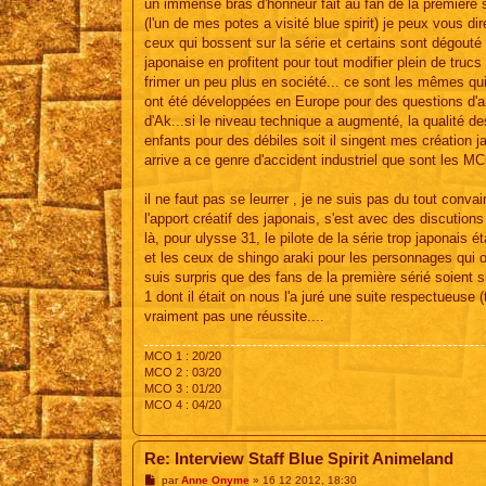
un immense bras d'honneur fait au fan de la première sa
(l'un de mes potes a visité blue spirit) je peux vous d
ceux qui bossent sur la série et certains sont dégouté d
japonaise en profitent pour tout modifier plein de trucs 
frimer un peu plus en société... ce sont les mêmes qui e
ont été développées en Europe pour des questions d'arge
d'Ak...si le niveau technique a augmenté, la qualité de
enfants pour des débiles soit il singent mes création j
arrive a ce genre d'accident industriel que sont les M
il ne faut pas se leurrer , je ne suis pas du tout c
l'apport créatif des japonais, s'est avec des discutio
là, pour ulysse 31, le pilote de la série trop japonais
et les ceux de shingo araki pour les personnages qui ont
suis surpris que des fans de la première sérié soient 
1 dont il était on nous l'a juré une suite respectueuse (
vraiment pas une réussite....
MCO 1 : 20/20
MCO 2 : 03/20
MCO 3 : 01/20
MCO 4 : 04/20
Re: Interview Staff Blue Spirit Animeland
M
par
Anne Onyme
»
16 12 2012, 18:30