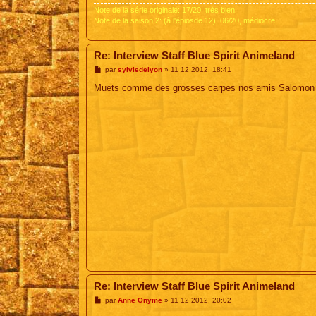
Note de la série originale: 17/20, très bien
Note de la saison 2: (à l'épiosde 12): 06/20, médiocre
Re: Interview Staff Blue Spirit Animeland
M
par
sylviedelyon
»
11 12 2012, 18:41
e
s
Muets comme des grosses carpes nos amis Salomon et 
s
a
g
e
Re: Interview Staff Blue Spirit Animeland
M
par
Anne Onyme
»
11 12 2012, 20:02
e