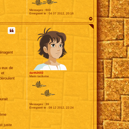
Messages :
603
Enregistré le :
04 07 2012, 20:16
H
a
u
t
ménagent
à eux de
 et
darth2602
Marin taciturne
déroulent
urait
Messages :
39
Enregistré le :
09 12 2012, 22:24
même
st juste