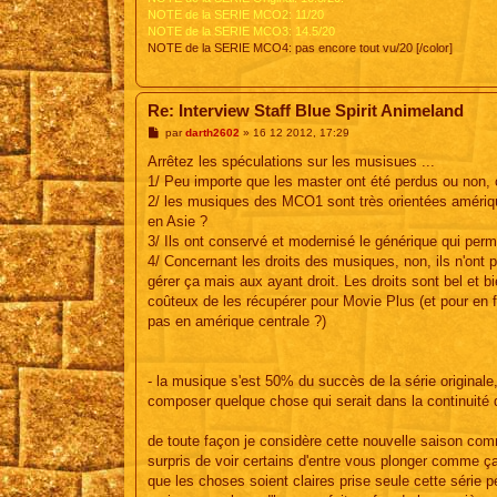
NOTE de la SERIE MCO2: 11/20
NOTE de la SERIE MCO3: 14.5/20
NOTE de la SERIE MCO4: pas encore tout vu/20 [/color]
Re: Interview Staff Blue Spirit Animeland
M
par
darth2602
»
16 12 2012, 17:29
e
s
Arrêtez les spéculations sur les musisues ...
s
1/ Peu importe que les master ont été perdus ou non, o
a
g
2/ les musiques des MCO1 sont très orientées amériqu
e
en Asie ?
3/ Ils ont conservé et modernisé le générique qui perme
4/ Concernant les droits des musiques, non, ils n'ont 
gérer ça mais aux ayant droit. Les droits sont bel et 
coûteux de les récupérer pour Movie Plus (et pour en 
pas en amérique centrale ?)
- la musique s'est 50% du succès de la série originale, b
composer quelque chose qui serait dans la continuité de
de toute façon je considère cette nouvelle saison comm
surpris de voir certains d'entre vous plonger comme ça 
que les choses soient claires prise seule cette série 