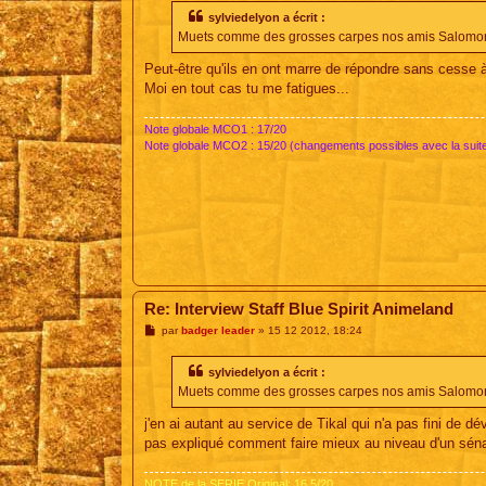
s
s
sylviedelyon a écrit :
a
Muets comme des grosses carpes nos amis Salomon et
g
e
Peut-être qu'ils en ont marre de répondre sans cesse 
Moi en tout cas tu me fatigues...
Note globale MCO1 : 17/20
Note globale MCO2 : 15/20 (changements possibles avec la suit
Re: Interview Staff Blue Spirit Animeland
M
par
badger leader
»
15 12 2012, 18:24
e
s
s
sylviedelyon a écrit :
a
Muets comme des grosses carpes nos amis Salomon et
g
e
j'en ai autant au service de Tikal qui n'a pas fini de d
pas expliqué comment faire mieux au niveau d'un sénar 
NOTE de la SERIE Original: 16.5/20.