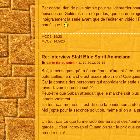
Par contre, rien de plus simple pour se "démerder pou
épisodes de Goldorak ont été perdus, que les doublages 
intégralement la série avant que de l'éditer en vidéo !
bordélique !
MCO1: 19/20
MCO2: 14.5/20
Re: Interview Staff Blue Spirit Animeland
M
par
le fils du soleil
»
11 12 2012, 01:15
e
s
Bof, je pense pas qu'il a énormément d'argent à ce fa
s
potentielles, le marché est assez étroit non? Quelques
a
g
Car je connais des personnes qui apprécient la série s
e
ravis d'avoir les originaux! ^^
Peut-être que Saban attendait que le marché soit plus 
jamais vraiment...
En tout cas même si il est dit que la bande son a été p
Moi j'opte pour la seconde solution, même si on a la pre
En tout cas ce que tu me racontes au sujet des "pertes
gardés... c'est incroyable! Quand on sait le prix que 
prendre soin!