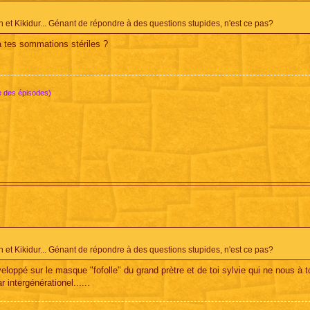
 Kikidur... Génant de répondre à des questions stupides, n'est ce pas?
à tes sommations stériles ?
e des épisodes)
 Kikidur... Génant de répondre à des questions stupides, n'est ce pas?
éveloppé sur le masque "fofolle" du grand prètre et de toi sylvie qui ne nous à 
intergénérationel......