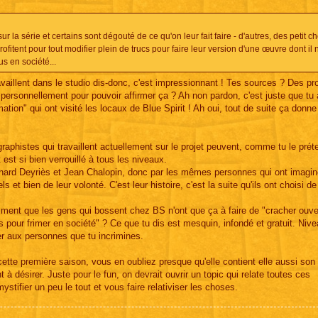
r la série et certains sont dégouté de ce qu'on leur fait faire - d'autres, des petit ch
fitent pour tout modifier plein de trucs pour faire leur version d'une œuvre dont il 
us en société...
vaillent dans le studio dis-donc, c'est impressionnant ! Tes sources ? Des pr
personnellement pour pouvoir affirmer ça ? Ah non pardon, c'est juste que tu
mation" qui ont visité les locaux de Blue Spirit ! Ah oui, tout de suite ça donne
raphistes qui travaillent actuellement sur le projet peuvent, comme tu le prét
t est si bien verrouillé à tous les niveaux.
ernard Deyriès et Jean Chalopin, donc par les mêmes personnes qui ont imagin
s et bien de leur volonté. C'est leur histoire, c'est la suite qu'ils ont choisi d
raiment que les gens qui bossent chez BS n'ont que ça à faire de "cracher ouv
cs pour frimer en société" ? Ce que tu dis est mesquin, infondé et gratuit. Niv
ier aux personnes que tu incrimines.
 cette première saison, vous en oubliez presque qu'elle contient elle aussi son 
 à désirer. Juste pour le fun, on devrait ouvrir un topic qui relate toutes ces
stifier un peu le tout et vous faire relativiser les choses.