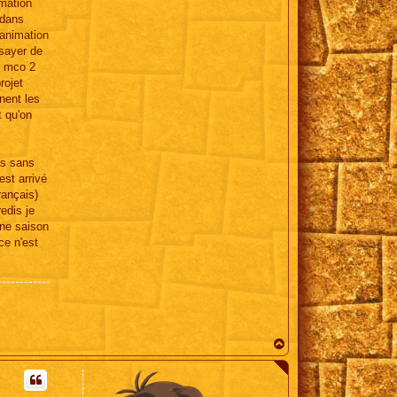
imation
 dans
'animation
ssayer de
es mco 2
rojet
nent les
t qu'on
ès sans
est arrivé
rançais)
edis je
une saison
ce n'est
H
a
u
t