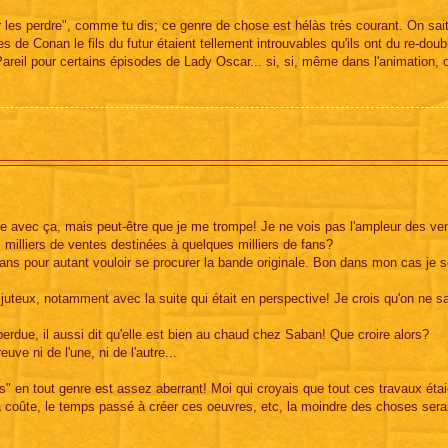
r les perdre", comme tu dis; ce genre de chose est hélàs très courant. On sai
de Conan le fils du futur étaient tellement introuvables qu'ils ont du re-doub
 Pareil pour certains épisodes de Lady Oscar... si, si, même dans l'animation, 
ire avec ça, mais peut-être que je me trompe! Je ne vois pas l'ampleur des ve
 milliers de ventes destinées à quelques milliers de fans?
ans pour autant vouloir se procurer la bande originale. Bon dans mon cas je s
juteux, notamment avec la suite qui était en perspective! Je crois qu'on ne s
erdue, il aussi dit qu'elle est bien au chaud chez Saban! Que croire alors?
uve ni de l'une, ni de l'autre...
" en tout genre est assez aberrant! Moi qui croyais que tout ces travaux étai
ça coûte, le temps passé à créer ces oeuvres, etc, la moindre des choses serai