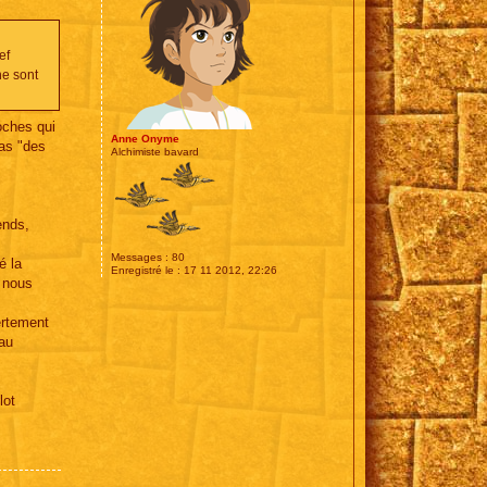
ef
ne sont
oches qui
Anne Onyme
 as "des
Alchimiste bavard
ends,
Messages :
80
é la
Enregistré le :
17 11 2012, 22:26
e nous
ertement
eau
lot