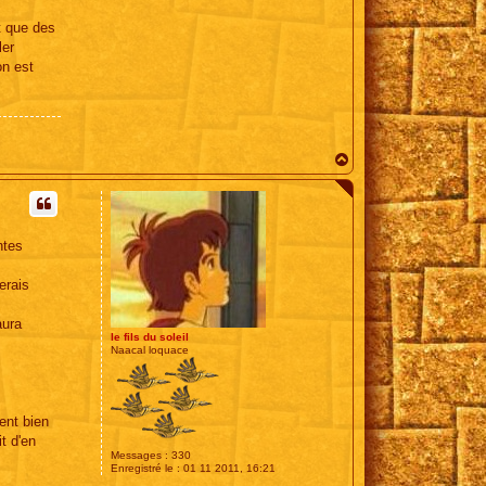
t que des
ler
on est
H
a
u
t
ntes
erais
aura
le fils du soleil
Naacal loquace
ent bien
t d'en
Messages :
330
Enregistré le :
01 11 2011, 16:21