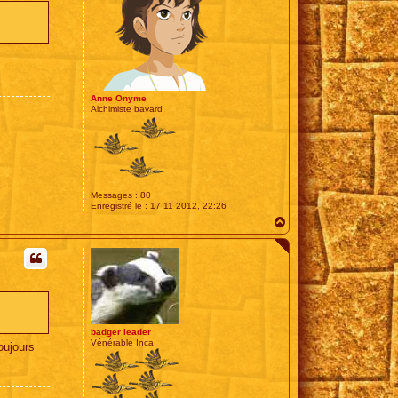
Anne Onyme
Alchimiste bavard
Messages :
80
Enregistré le :
17 11 2012, 22:26
H
a
u
t
badger leader
Vénérable Inca
toujours