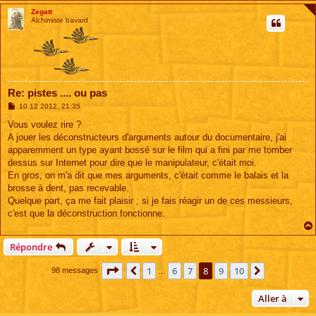
Zegatt
Alchimiste bavard
Re: pistes .... ou pas
M
10 12 2012, 21:35
e
s
Vous voulez rire ?
s
A jouer les déconstructeurs d'arguments autour du documentaire, j'ai
a
g
apparemment un type ayant bossé sur le film qui a fini par me tomber
e
dessus sur Internet pour dire que le manipulateur, c'était moi.
En gros, on m'a dit que mes arguments, c'était comme le balais et la
brosse à dent, pas recevable.
Quelque part, ça me fait plaisir ; si je fais réagir un de ces messieurs,
c'est que la déconstruction fonctionne.
Répondre
Page
8
sur
10
1
6
7
8
9
10
Précédente
Suivante
98 messages
…
Aller à