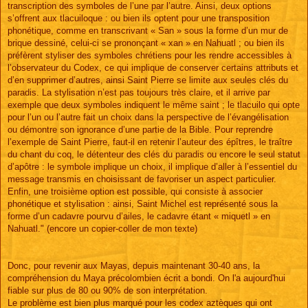
transcription des symboles de l’une par l’autre. Ainsi, deux options
s’offrent aux tlacuiloque : ou bien ils optent pour une transposition
phonétique, comme en transcrivant « San » sous la forme d’un mur de
brique dessiné, celui-ci se prononçant « xan » en Nahuatl ; ou bien ils
préfèrent styliser des symboles chrétiens pour les rendre accessibles à
l’observateur du Codex, ce qui implique de conserver certains attributs et
d’en supprimer d’autres, ainsi Saint Pierre se limite aux seules clés du
paradis. La stylisation n’est pas toujours très claire, et il arrive par
exemple que deux symboles indiquent le même saint ; le tlacuilo qui opte
pour l’un ou l’autre fait un choix dans la perspective de l’évangélisation
ou démontre son ignorance d’une partie de la Bible. Pour reprendre
l’exemple de Saint Pierre, faut-il en retenir l’auteur des épîtres, le traître
du chant du coq, le détenteur des clés du paradis ou encore le seul statut
d’apôtre : le symbole implique un choix, il implique d’aller à l’essentiel du
message transmis en choisissant de favoriser un aspect particulier.
Enfin, une troisième option est possible, qui consiste à associer
phonétique et stylisation : ainsi, Saint Michel est représenté sous la
forme d’un cadavre pourvu d’ailes, le cadavre étant « miquetl » en
Nahuatl." (encore un copier-coller de mon texte)
Donc, pour revenir aux Mayas, depuis maintenant 30-40 ans, la
compréhension du Maya précolombien écrit a bondi. On l'a aujourd'hui
fiable sur plus de 80 ou 90% de son interprétation.
Le problème est bien plus marqué pour les codex aztèques qui ont