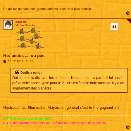
g
e
Ce qui fait de nous des grands enfants nous rend plus humain...
dialecte
Maître Shaolin
Re: pistes .... ou pas
M
10 12 2012, 21:08
e
s
s
Dodie a écrit :
a
Oui comme tu dis avec les chrétiens, Nostradamus a parait-il lui aussi
g
e
prévu cette apocalypse pour le 21 et c'est à cette date aussi qu'il y a un
alignement des planètes.
Nostradamus, Illuminatis, Mayas, en général c'est le trio gagnant x-)
NOTE de la saison d'origine: 18/20
NOTE des saisons Blue Spirit 6/20 Déception. Suite indigne de la saison 1