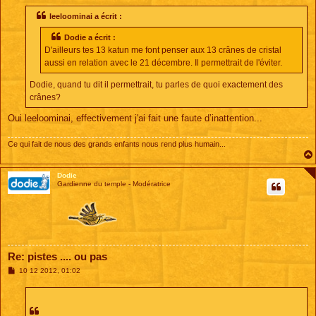
s
s
leeloominai a écrit :
a
g
Dodie a écrit :
e
D'ailleurs tes 13 katun me font penser aux 13 crânes de cristal
aussi en relation avec le 21 décembre. Il permettrait de l'éviter.
Dodie, quand tu dit il permettrait, tu parles de quoi exactement des
crânes?
Oui leeloominai, effectivement j'ai fait une faute d’inattention...
Ce qui fait de nous des grands enfants nous rend plus humain...
Dodie
Gardienne du temple - Modératrice
Re: pistes .... ou pas
M
10 12 2012, 01:02
e
s
s
a
g