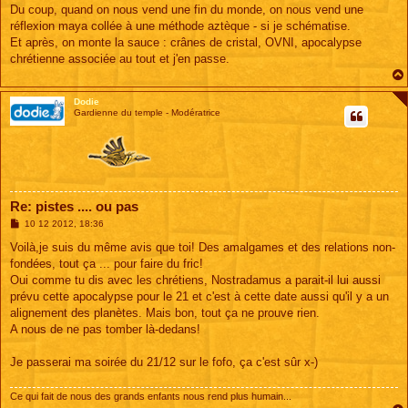
Du coup, quand on nous vend une fin du monde, on nous vend une
réflexion maya collée à une méthode aztèque - si je schématise.
Et après, on monte la sauce : crânes de cristal, OVNI, apocalypse
chrétienne associée au tout et j'en passe.
Dodie
Gardienne du temple - Modératrice
Re: pistes .... ou pas
M
10 12 2012, 18:36
e
s
Voilà,je suis du même avis que toi! Des amalgames et des relations non-
s
fondées, tout ça ... pour faire du fric!
a
g
Oui comme tu dis avec les chrétiens, Nostradamus a parait-il lui aussi
e
prévu cette apocalypse pour le 21 et c'est à cette date aussi qu'il y a un
alignement des planètes. Mais bon, tout ça ne prouve rien.
A nous de ne pas tomber là-dedans!
Je passerai ma soirée du 21/12 sur le fofo, ça c'est sûr x-)
Ce qui fait de nous des grands enfants nous rend plus humain...