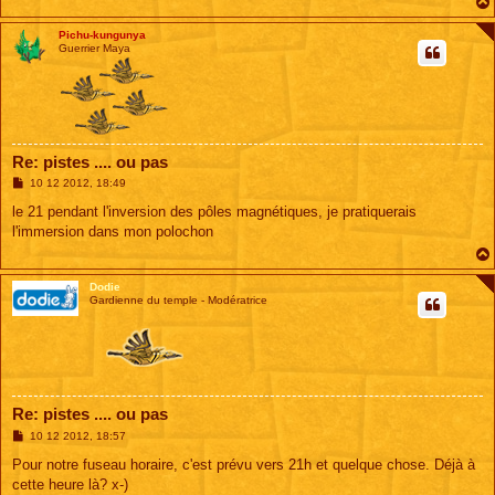
Pichu-kungunya
Guerrier Maya
Re: pistes .... ou pas
M
10 12 2012, 18:49
e
s
le 21 pendant l'inversion des pôles magnétiques, je pratiquerais
s
l'immersion dans mon polochon
a
g
e
Dodie
Gardienne du temple - Modératrice
Re: pistes .... ou pas
M
10 12 2012, 18:57
e
s
Pour notre fuseau horaire, c'est prévu vers 21h et quelque chose. Déjà à
s
cette heure là? x-)
a