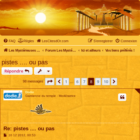
FAQ
Règles
LesCitesdOr.com
S’enregistrer
Connexion
Les Mystérieuses Cités d'Or - LesCitesdOr.com
Forum Les Mystérieuses Cités d'Or
Ici et ailleurs
Vos liens préférés !
pistes .... ou pas
Répondre
Page
8
sur
10
1
6
7
8
9
10
Précédente
Suivante
98 messages
…
Dodie
Gardienne du temple - Modératrice
Re: pistes .... ou pas
M
10 12 2012, 00:53
e