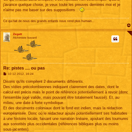
j'avance quelque chose, je veux toute les preuves derrières moi et je
n'aime pas me baser sur des suppositions...
Ce qui fait de nous des grands enfants nous rend plus humain...
Zegatt
Alchimiste bavard
Re: pistes .... ou pas
M
10 12 2012, 16:24
e
s
Disons qu'ils compilent 2 documents différents.
s
Des stèles précolombiennes indiquant clairement des dates, dont le
a
g
calcul est précis mais le point de référence potentiellement à revoir (donc
e
l'ensemble jugé valide, mais pouvant être totalement faussé). Et, au
milieu, une date à forte symbolique.
Et des documents coloniaux dont le fond est indien, mais la rédaction
européanisée. Donc où le rédacteur ajoute potentiellement ses habitudes
à une histoire locale, faisant une narration linéaire, ajoutant des tournures
aux sonorités plus occidentales (références bibliques plus ou moins
sous-jacentes).