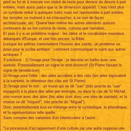
perd au fur et à mesure son statut de texte pour devenir du dessin à part
entière, mais aussi parce que la 3e dimension apparaît. L'eau n'est plus
un symbole réduit à quelques traits mais est représentée à part entière,
les temples se mettent à se chevaucher, à se voir de façon
architecturale, etc. Quand bien même les autres éléments autours
continuent de se lire comme du texte, comme une narration.
Et puis il y a un problème majeur : les idées et le vocabulaire nouveaux
débarqués d'Europe, et une fois encore, la Bible.
Lorsque les prêtres transmettent l'histoire des saints, un problème se
pose pour le scribe aztèque : comment communiquer le saint aux autres
aztèques ?
3 solutions : 1) l'image pour l'image : je dessine un barbu avec une
auréole. Potentiellement un signe le rend distinctif (St Pierre faisant le
signe de bénédiction)
2) l'image pour l'idée : des ailes accolées à des clés (les ailes équivalent
à la sainteté, le détenteur des clés est St Pierre)
3) l'image pour le son : un muret qui se dit "xan" (très proche du "san"
espagnol) à la place des ailes par exemple, ou dans le cas de St Michel,
une momie avec des ailes (les ailes sont donc une idée de sainteté, et la
momie se dit "miquetl", très proche du "Miguel").
Donc potentiellement tout se mélange entre le symbolique, le phonétique,
et la représentation telle quelle.
Sans compter des variantes d'un interlocuteur à l'autre...
"Le processus d’accaparement d’une culture par une autre suppose une