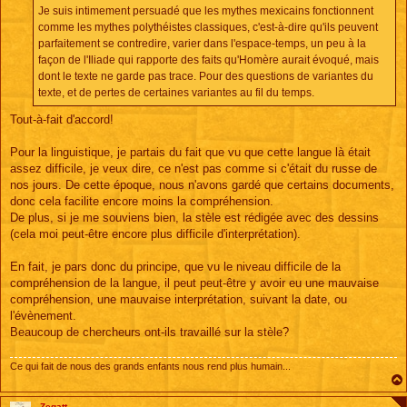
e
Je suis intimement persuadé que les mythes mexicains fonctionnent
comme les mythes polythéistes classiques, c'est-à-dire qu'ils peuvent
parfaitement se contredire, varier dans l'espace-temps, un peu à la
façon de l'Iliade qui rapporte des faits qu'Homère aurait évoqué, mais
dont le texte ne garde pas trace. Pour des questions de variantes du
texte, et de pertes de certaines variantes au fil du temps.
Tout-à-fait d'accord!
Pour la linguistique, je partais du fait que vu que cette langue là était
assez difficile, je veux dire, ce n'est pas comme si c'était du russe de
nos jours. De cette époque, nous n'avons gardé que certains documents,
donc cela facilite encore moins la compréhension.
De plus, si je me souviens bien, la stèle est rédigée avec des dessins
(cela moi peut-être encore plus difficile d'interprétation).
En fait, je pars donc du principe, que vu le niveau difficile de la
compréhension de la langue, il peut peut-être y avoir eu une mauvaise
compréhension, une mauvaise interprétation, suivant la date, ou
l'évènement.
Beaucoup de chercheurs ont-ils travaillé sur la stèle?
Ce qui fait de nous des grands enfants nous rend plus humain...
Zegatt