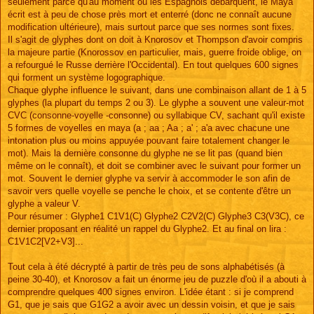
seulement parce qu'au moment où les Espagnols débarquent, le Maya
écrit est à peu de chose près mort et enterré (donc ne connaît aucune
modification ultérieure), mais surtout parce que ses normes sont fixes.
Il s'agit de glyphes dont on doit à Knorosov et Thompson d'avoir compris
la majeure partie (Knorossov en particulier, mais, guerre froide oblige, on
a refourgué le Russe derrière l'Occidental). En tout quelques 600 signes
qui forment un système logographique.
Chaque glyphe influence le suivant, dans une combinaison allant de 1 à 5
glyphes (la plupart du temps 2 ou 3). Le glyphe a souvent une valeur-mot
CVC (consonne-voyelle -consonne) ou syllabique CV, sachant qu'il existe
5 formes de voyelles en maya (a ; aa ; Aa ; a' ; a'a avec chacune une
intonation plus ou moins appuyée pouvant faire totalement changer le
mot). Mais la dernière consonne du glyphe ne se lit pas (quand bien
même on le connaît), et doit se combiner avec le suivant pour former un
mot. Souvent le dernier glyphe va servir à accommoder le son afin de
savoir vers quelle voyelle se penche le choix, et se contente d'être un
glyphe a valeur V.
Pour résumer : Glyphe1 C1V1(C) Glyphe2 C2V2(C) Glyphe3 C3(V3C), ce
dernier proposant en réalité un rappel du Glyphe2. Et au final on lira :
C1V1C2[V2+V3]...
Tout cela à été décrypté à partir de très peu de sons alphabétisés (à
peine 30-40), et Knorosov a fait un énorme jeu de puzzle d'où il a abouti à
comprendre quelques 400 signes environ. L'idée étant : si je comprend
G1, que je sais que G1G2 a avoir avec un dessin voisin, et que je sais