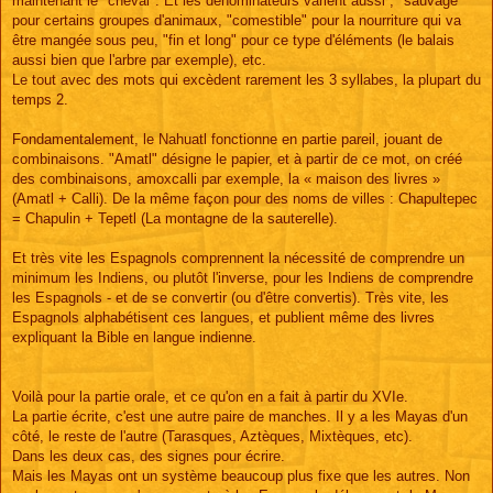
maintenant le "cheval". Et les dénominateurs varient aussi ; "sauvage"
pour certains groupes d'animaux, "comestible" pour la nourriture qui va
être mangée sous peu, "fin et long" pour ce type d'éléments (le balais
aussi bien que l'arbre par exemple), etc.
Le tout avec des mots qui excèdent rarement les 3 syllabes, la plupart du
temps 2.
Fondamentalement, le Nahuatl fonctionne en partie pareil, jouant de
combinaisons. "Amatl" désigne le papier, et à partir de ce mot, on créé
des combinaisons, amoxcalli par exemple, la « maison des livres »
(Amatl + Calli). De la même façon pour des noms de villes : Chapultepec
= Chapulin + Tepetl (La montagne de la sauterelle).
Et très vite les Espagnols comprennent la nécessité de comprendre un
minimum les Indiens, ou plutôt l'inverse, pour les Indiens de comprendre
les Espagnols - et de se convertir (ou d'être convertis). Très vite, les
Espagnols alphabétisent ces langues, et publient même des livres
expliquant la Bible en langue indienne.
Voilà pour la partie orale, et ce qu'on en a fait à partir du XVIe.
La partie écrite, c'est une autre paire de manches. Il y a les Mayas d'un
côté, le reste de l'autre (Tarasques, Aztèques, Mixtèques, etc).
Dans les deux cas, des signes pour écrire.
Mais les Mayas ont un système beaucoup plus fixe que les autres. Non