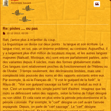
Alchimiste bavard
Re: pistes .... ou pas
M
10 12 2012, 02:20
e
s
Rah, j'arrive plus à m'arrêter du coup.
s
La linguistique se divise sur deux points : la langue et son écriture. La
a
g
langue n'est, en soi, pas un énorme problème, au contraire. Aujourd'hui, il
e
y a largement plus d'un million de locuteurs mayas, et les autres langues
majeures (Nahuatl, Mixtèque, etc) sont encore parfaitement parlées, avec
des variantes depuis 4 siècles, mais des formes globalement stable.
Ces langues sont relativement proches du fonctionnement de l'Hébreu ou
de l'Arabe : 3 temps seulement, des déclinaisons limitées, mais une
complexité très poussée des noms et des rapports existants entre eux.
Par exemple, là où le Français dit : "Il voit le guépard de la forêt", le
Maya dit : "Voir son guépard sauvage sa forêt" si on traduit au mot à
mot. C'est un exemple très simple parmi tant d'autres. Imaginez que les
mots se définissent selon des rapports, selon la forme de l'objet désigné
ou son utilité. Et cela varie en plus entre la période précolombienne et la
période coloniale. Par exemple, le "cerf" désigne un cerf avant l'arrivée
espagnole. Depuis, on parle de "cerf sauvage". Le "cerf" désigne