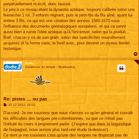
perpétuellement ré-écrit, donc faussé.
Le pire à ce niveau étant la dynastie aztèque, toujours calibrée selon une
hiérarchie 1 roi, 3 enfants régnant, puis le petit-fils du fils aîné, ayant lui-
même 3 fils, ce qui est une création des années 1560-1570 sous
l'influence des documents généalogiques européens, et qui va servir
aussi bien à ruiner l'idée aztèque qu'à l'encenser, selon qui la produit...
Bref, chacun y va de son grain, selon des spécificités nouvellement
acquises et la forme varie, le fond avec, pour devenir un joyeux bordel
historique.
Dodie
Gardienne du temple - Modératrice
Re: pistes .... ou pas
M
10 12 2012, 14:02
e
s
D'accord. Je me souviens que nous n'avions vu qu'en général et survolé
s
les difficultés des langues pré-colombiennes, vu que ce n'était pas
a
g
l'intitulé du cours à proprement parler. (J'espère que dans la linguistique
e
de l'espagnol, nous aurons plus tard une étude là-dessus!).
Ce dont je me souviens c'est qu'une des langues ne disposait pas de