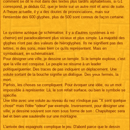
comment se dit le mot dans des textes plus tardifs alphabétisés, si G1
correspond, je déduis G2, que je teste sur un autre mot et ainsi de suite.
A l'heure actuelle, il y a des doutes de prononciations, mais sur
l'ensemble des 600 glyphes, plus de 500 sont connus de façon certaine.
Le système aztèque (je schématise, il y a d'autres systèmes à mi-
chemin) est paradoxalement plus vicieux et plus simple. La majorité des
glyphes n'ont pas des valeurs de hiéroglyphes. Ils ne signifient pas des
lettres, ni des sons, mais bien ce qu'ils représentent. Mais en
symbolisant, en schématisant.
Pour désigner une ville, je dessine un temple. Si le temple explose, c'est
que la ville est conquise. Le peuple se résume à un leader
politique/guerrier. Des traces de pas indiquent un déplacement. Une
volute sortant de la bouche signifie un dialogue. Des yeux fermés, la
mort.
Parfois, les choses se compliquent. Pour évoquer une idée, ou un mot
impossible à représenter. Là, le son refait surface, ou bien le symbole se
spécifie.
Une tête avec une volute au niveau du nez n'indique pas "X sent quelque
chose" mais l'idée "odeur" par exemple. Inversement, pour désigner une
ville, je dessine souvent son nom sous forme de son : Chapultepec sera
bel et bien une sauterelle sur une montagne.
L'arrivée des espagnols complique le jeu. D'abord parce que le dessin