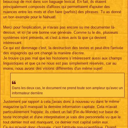
beaucoup de mot dans son baguage lexical. En fait, ils étaient
principalement composés d'affixes qui permettaient d'ajouter des
nuances entre les mots et d'en faire (parfois) des phrases. Tu as donné
un bon exemple pour le Nahuatl.
Merci pour l'explication, je n'avais pas encore su me documenter là-
dessus, et ici j'ai une bonne vue générale. Comme tu le dis, plusieurs
systèmes sont présents, et c'est à mon avis là que ça devient
intéressant.
Ce qui est dommage c'est, la destruction des textes et peut-être l'arrivée
des espagnols qui ont changé la manière d'écrire.
Je trouve ça pas mal que les historiens s’intéressent aussi aux champs
linguistiques et que ça ne nous est pas simplement réservés, car au
moins, nous avons des visions différentes d'un même sujet!
Dans les deux cas, le document ne prend toute son ampleur qu'avec un
informateur derrière
Justement par rapport à cela j'avais donc à nouveau vu dans le même
magazine qu'il manquait la dernière information capitale. Cela m'avait
particulièrement frappée: ils créent un fait (Fin du Monde) sur base de
texte incomplet et d'une interprétation je vais dire personnelle vu que le
tout dernier mot est manquant, ce dernier mot capital selon eux.
Ce qui m'avait donc choquée, c'est l'attitude non-scientifique. Quand