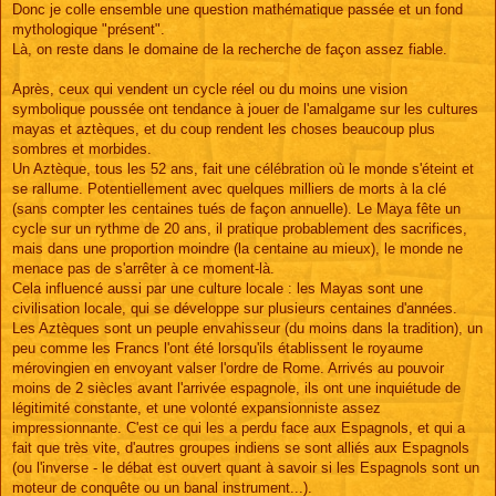
Donc je colle ensemble une question mathématique passée et un fond
mythologique "présent".
Là, on reste dans le domaine de la recherche de façon assez fiable.
Après, ceux qui vendent un cycle réel ou du moins une vision
symbolique poussée ont tendance à jouer de l'amalgame sur les cultures
mayas et aztèques, et du coup rendent les choses beaucoup plus
sombres et morbides.
Un Aztèque, tous les 52 ans, fait une célébration où le monde s'éteint et
se rallume. Potentiellement avec quelques milliers de morts à la clé
(sans compter les centaines tués de façon annuelle). Le Maya fête un
cycle sur un rythme de 20 ans, il pratique probablement des sacrifices,
mais dans une proportion moindre (la centaine au mieux), le monde ne
menace pas de s'arrêter à ce moment-là.
Cela influencé aussi par une culture locale : les Mayas sont une
civilisation locale, qui se développe sur plusieurs centaines d'années.
Les Aztèques sont un peuple envahisseur (du moins dans la tradition), un
peu comme les Francs l'ont été lorsqu'ils établissent le royaume
mérovingien en envoyant valser l'ordre de Rome. Arrivés au pouvoir
moins de 2 siècles avant l'arrivée espagnole, ils ont une inquiétude de
légitimité constante, et une volonté expansionniste assez
impressionnante. C'est ce qui les a perdu face aux Espagnols, et qui a
fait que très vite, d'autres groupes indiens se sont alliés aux Espagnols
(ou l'inverse - le débat est ouvert quant à savoir si les Espagnols sont un
moteur de conquête ou un banal instrument...).