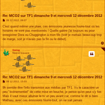
Re: MCO2 sur TF1 dimanche 9 et mercredi 12 décembre 2012
M
08 12 2012, 09:07
e
s
C'est quand même une plaie, ces émissions jeunesse fourre-tout où les
s
horaires ne sont pas mentionnés ! Quelle galère j'ai toujours eu pour
a
g
enregistrer Dora ou Chuggington à mon fils (soit je mettais beaucoup trop
e
de marge, soit je n'avais pas la fin ou le début).
Gwing
Naacal loquace
Re: MCO2 sur TF1 dimanche 9 et mercredi 12 décembre 2012
M
08 12 2012, 15:03
e
s
9h semble être l'info transmise aux médias par TF1. Vu le caractère un
s
peu "événementiel" de cette mise en bouche, je pense qu'on peut s'y fier.
a
g
Mais il vaut mieux allumer le tv un peu avant car, comme le dit si bien
e
Mathieu, avec ces émissions fourre-tout, on ne sait jamais