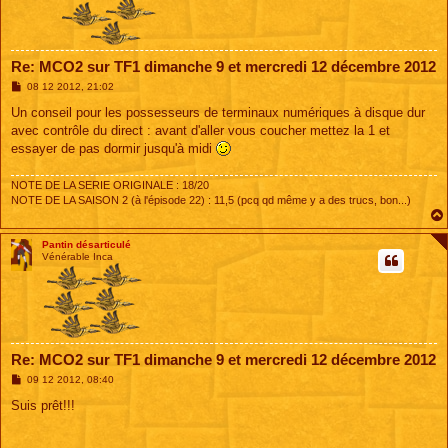
Re: MCO2 sur TF1 dimanche 9 et mercredi 12 décembre 2012
M
08 12 2012, 21:02
e
s
Un conseil pour les possesseurs de terminaux numériques à disque dur
s
avec contrôle du direct : avant d'aller vous coucher mettez la 1 et
a
g
essayer de pas dormir jusqu'à midi
e
NOTE DE LA SERIE ORIGINALE : 18/20
NOTE DE LA SAISON 2 (à l'épisode 22) : 11,5 (pcq qd même y a des trucs, bon...)
Pantin désarticulé
Vénérable Inca
Re: MCO2 sur TF1 dimanche 9 et mercredi 12 décembre 2012
M
09 12 2012, 08:40
e
s
Suis prêt!!!
s
a
g