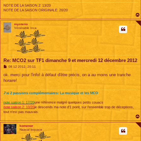
NOTE DE LA SAISON 2: 13/20
NOTE DE LA SAISON ORIGINALE: 20/20
mysterio
Vénérable Inca
Re: MCO2 sur TF1 dimanche 9 et mercredi 12 décembre 2012
M
08 12 2012, 20:11
e
s
ok. merci pour l'info! à défaut d'être précis, on a au moins une tranche
s
horaire!
a
g
e
J'ai 2 passions complémentaires: La musique et les MCO
note saison 1: 17/20
une référence malgré quelques petits couacs
note saison 2: 10/20
je descends ma note d'1 point, sur l'ensemble trop de déceptions,
tout n'est pas mauvais.
komenor
Naacal loquace