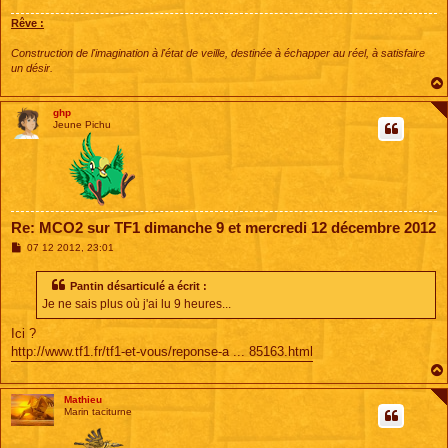
e
Rêve :
Construction de l'imagination à l'état de veille, destinée à échapper au réel, à satisfaire
un désir.
ghp
Jeune Pichu
Re: MCO2 sur TF1 dimanche 9 et mercredi 12 décembre 2012
M
07 12 2012, 23:01
e
s
s
Pantin désarticulé a écrit :
a
Je ne sais plus où j'ai lu 9 heures...
g
e
Ici ?
http://www.tf1.fr/tf1-et-vous/reponse-a ... 85163.html
Mathieu
Marin taciturne