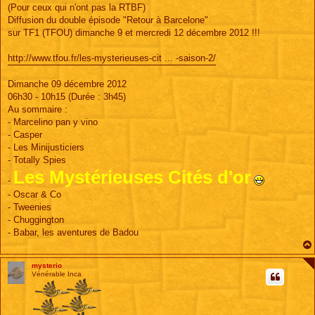
s
(Pour ceux qui n'ont pas la RTBF)
s
Diffusion du double épisode "Retour à Barcelone"
a
g
sur TF1 (TFOU) dimanche 9 et mercredi 12 décembre 2012 !!!
e
http://www.tfou.fr/les-mysterieuses-cit ... -saison-2/
Dimanche 09 décembre 2012
06h30 - 10h15 (Durée : 3h45)
Au sommaire :
- Marcelino pan y vino
- Casper
- Les Minijusticiers
- Totally Spies
Les Mystérieuses Cités d'or
-
- Oscar & Co
- Tweenies
- Chuggington
- Babar, les aventures de Badou
mysterio
Vénérable Inca