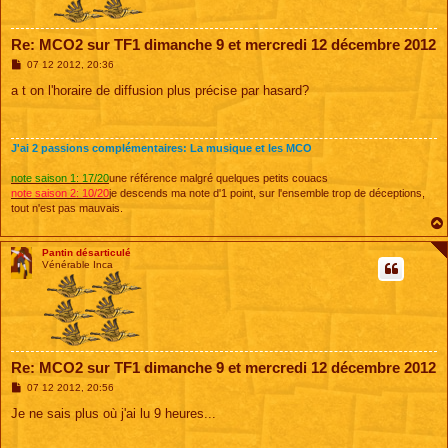
Re: MCO2 sur TF1 dimanche 9 et mercredi 12 décembre 2012
M
07 12 2012, 20:36
e
s
a t on l'horaire de diffusion plus précise par hasard?
s
a
g
e
J'ai 2 passions complémentaires: La musique et les MCO
note saison 1: 17/20
une référence malgré quelques petits couacs
note saison 2: 10/20
je descends ma note d'1 point, sur l'ensemble trop de déceptions,
tout n'est pas mauvais.
Pantin désarticulé
Vénérable Inca
Re: MCO2 sur TF1 dimanche 9 et mercredi 12 décembre 2012
M
07 12 2012, 20:56
e
s
Je ne sais plus où j'ai lu 9 heures...
s
a
g