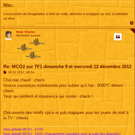
e
Rêve :
Construction de l'imagination à l'état de veille, destinée à échapper au réel, à satisfaire
un désir.
Anne Onyme
Alchimiste bavard
Re: MCO2 sur TF1 dimanche 9 et mercredi 12 décembre 2012
M
09 12 2012, 08:54
e
s
Chocolat chaud : check
s
Grosse couverture molletonnée pour oublier qu'il fait - 8000°C dehors :
a
g
check
e
Yeux qui pétillent et impatience qui monte : check !
(Découverte des totally spice et pub magiques pour les jouets de noël à
la TV : check)
Note globale MCO1 : 17/20
Note globale MCO2 : 15/20 (changements possibles avec la suite des épisodes)