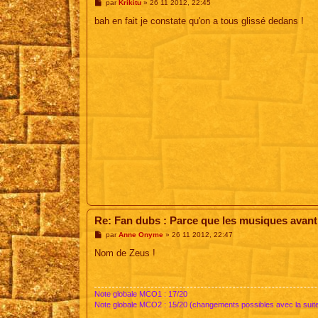
M
par
Krikitu
»
26 11 2012, 22:45
e
s
bah en fait je constate qu'on a tous glissé dedans !
s
a
g
e
Re: Fan dubs : Parce que les musiques avant, 
M
par
Anne Onyme
»
26 11 2012, 22:47
e
s
Nom de Zeus !
s
a
g
e
Note globale MCO1 : 17/20
Note globale MCO2 : 15/20 (changements possibles avec la suit