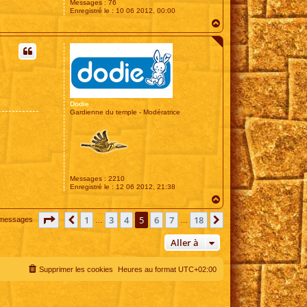
Messages :
76
Enregistré le :
10 06 2012, 00:00
H
a
u
t
Dodie
Gardienne du temple - Modératrice
Messages :
2210
Enregistré le :
12 06 2012, 21:38
H
a
Page
5
sur
18
u
1
3
4
5
6
7
18
Précédente
Suivante
 messages
…
…
t
Aller à
Supprimer les cookies
Heures au format
UTC+02:00