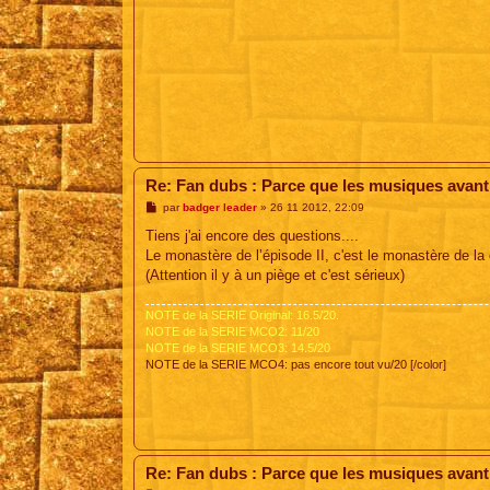
Re: Fan dubs : Parce que les musiques avant, 
M
par
badger leader
»
26 11 2012, 22:09
e
s
Tiens j'ai encore des questions....
s
Le monastère de l’épisode II, c'est le monastère de la
a
g
(Attention il y à un piège et c'est sérieux)
e
NOTE de la SERIE Original: 16.5/20.
NOTE de la SERIE MCO2: 11/20
NOTE de la SERIE MCO3: 14.5/20
NOTE de la SERIE MCO4: pas encore tout vu/20 [/color]
Re: Fan dubs : Parce que les musiques avant, 