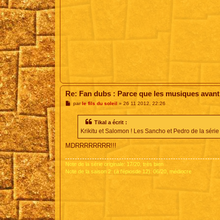
Re: Fan dubs : Parce que les musiques avant, 
M
par
le fils du soleil
»
26 11 2012, 22:26
e
s
s
Tikal a écrit :
a
Krikitu et Salomon ! Les Sancho et Pedro de la série
g
e
MDRRRRRRRR!!!
Note de la série originale: 17/20, très bien
Note de la saison 2: (à l'épiosde 12): 06/20, médiocre