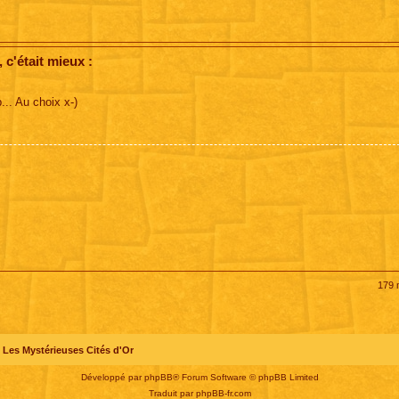
c'était mieux :
p... Au choix x-)
179
Les Mystérieuses Cités d'Or
Développé par
phpBB
® Forum Software © phpBB Limited
Traduit par
phpBB-fr.com