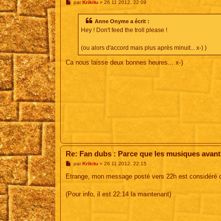
M
par
Krikitu
»
26 11 2012, 22:09
e
s
s
Anne Onyme a écrit :
a
Hey ! Don't feed the troll please !
g
e
(ou alors d'accord mais plus après minuit... x-) )
Ca nous laisse deux bonnes heures... x-)
Re: Fan dubs : Parce que les musiques avant, 
M
par
Krikitu
»
26 11 2012, 22:15
e
s
Etrange, mon message posté vers 22h est considéré c
s
a
g
(Pour info, il est 22:14 la maintenant)
e