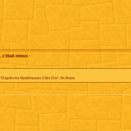
c'était mieux :
 "D'après les Mystérieuses Cités D'or". Ah Bravo