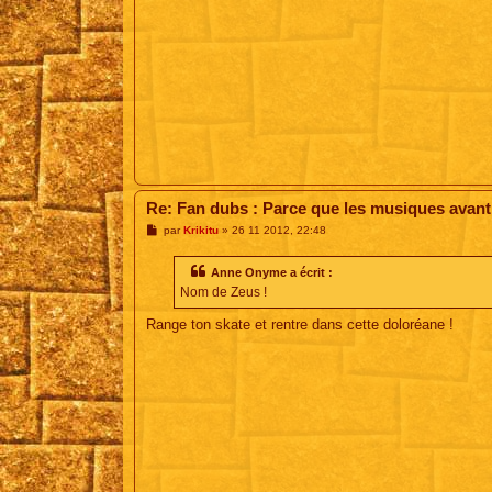
Re: Fan dubs : Parce que les musiques avant, 
M
par
Krikitu
»
26 11 2012, 22:48
e
s
s
Anne Onyme a écrit :
a
Nom de Zeus !
g
e
Range ton skate et rentre dans cette doloréane !