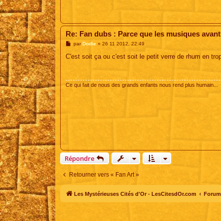
Re: Fan dubs : Parce que les musiques avant, 
M
par
Dodie
»
26 11 2012, 22:49
e
s
C'est soit ça ou c'est soit le petit verre de rhum en tro
s
a
g
e
Ce qui fait de nous des grands enfants nous rend plus humain...
Répondre
Retourner vers « Fan Art »
Les Mystérieuses Cités d'Or - LesCitesdOr.com
Forum 