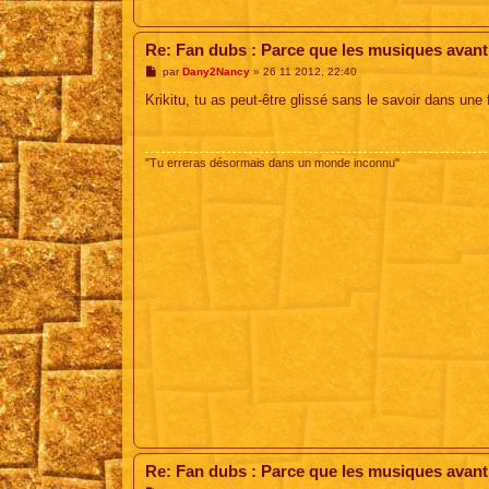
Re: Fan dubs : Parce que les musiques avant, 
M
par
Dany2Nancy
»
26 11 2012, 22:40
e
s
Krikitu, tu as peut-être glissé sans le savoir dans une f
s
a
g
e
"Tu erreras désormais dans un monde inconnu"
Re: Fan dubs : Parce que les musiques avant, 