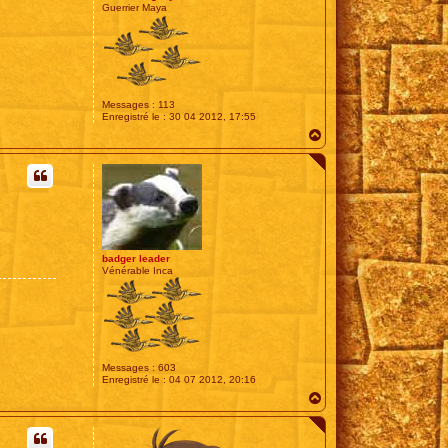
Guerrier Maya
Messages :
113
Enregistré le :
30 04 2012, 17:55
H
a
u
t
badger leader
Vénérable Inca
Messages :
603
Enregistré le :
04 07 2012, 20:16
H
a
u
t