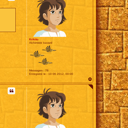
Krikitu
Alchimiste bavard
Messages :
76
Enregistré le :
10 06 2012, 00:00
H
a
u
t