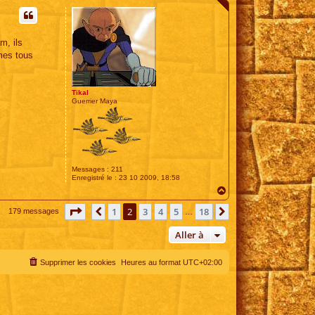
u
t
m, ils
mes tous
Tikal
Guerrier Maya
Messages :
211
Enregistré le :
23 10 2009, 18:58
H
a
Page
2
sur
18
u
1
2
3
4
5
18
Précédente
Suivante
179 messages
…
t
Aller à
Supprimer les cookies
Heures au format
UTC+02:00