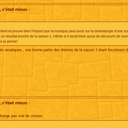
c'était mieux :
cellent et prouve bien l'impact que la musique peut avoir sur la dramaturgie d'une sc
un résultat proche de la saison 1, même si il serait bien aussi de découvrir de no
us je pense!
ités asiatiques , une bonne partie des thèmes de la saison 1 étant forcément 
c'était mieux :
 change pas mal de choses.