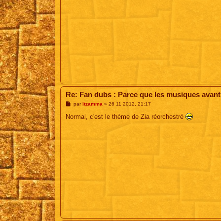
Re: Fan dubs : Parce que les musiques avant, 
M
par
Itzamma
»
26 11 2012, 21:17
e
s
Normal, c'est le thème de Zia réorchestré
s
a
g
e