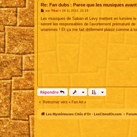
Re: Fan dubs : Parce que les musiques avant, 
M
par
Tikal
»
26 11 2012, 21:19
e
s
Les musiques de Saban et Levy mettent en lumière le tr
s
seront les responsables de l'avortement prématuré de 
a
g
unanimes ! Et ça me fait drôlement plaisir comme à to
e
Répondre
Retourner vers « Fan Art »
Les Mystérieuses Cités d'Or - LesCitesdOr.com
Forum 