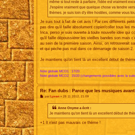
e
même si tout reste à parfaire, l'idée est vraiment ex
J'espère vraiment que quelque chose va tendre vers 
thèmes. je suis loin d'y être hostiles, comme vous to
Je suis tout à fait de cet avis ! Par ces différents pe
pas dire qu'il faille absolument copier/coller tous les 
Inca, perso je suis ouverte à toute nouvelle idée qui col
qu'il faille dépoussiérer les vieilles bandes son mais
au sein de la première saison. Ainsi, on retrouverait s
et qui pèche pas mal dans ce démarrage de saison 2.
Je maintiens qu'on tient là un excellent début de thème
Note globale MCO1 : 17/20
Note globale MCO2 : 15/20 (changements possibles avec la suit
Re: Fan dubs : Parce que les musiques avant, 
M
par
Lyvan
»
26 11 2012, 21:09
e
s
s
Anne Onyme a écrit :
a
Je maintiens qu'on tient là un excellent début de thèm
g
e
+1 Il n'est pas mauvais ce thème !