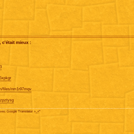
c'était mieux :
x3
s6xpkgr
om/files/nm1r97mqv
2jzpztysg
m avec Google Translator >_<"