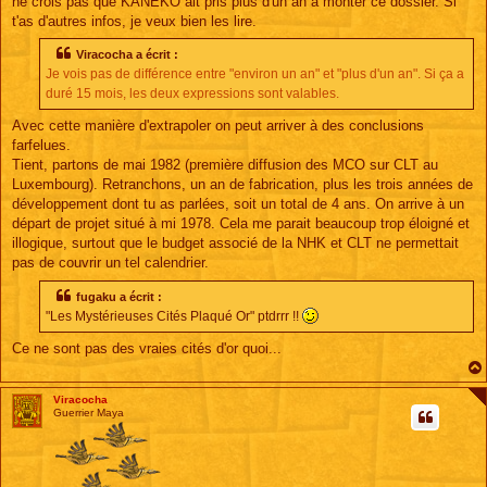
ne crois pas que KANEKO ait pris plus d'un an à monter ce dossier. Si
t'as d'autres infos, je veux bien les lire.
Viracocha a écrit :
Je vois pas de différence entre "environ un an" et "plus d'un an". Si ça a
duré 15 mois, les deux expressions sont valables.
Avec cette manière d'extrapoler on peut arriver à des conclusions
farfelues.
Tient, partons de mai 1982 (première diffusion des MCO sur CLT au
Luxembourg). Retranchons, un an de fabrication, plus les trois années de
développement dont tu as parlées, soit un total de 4 ans. On arrive à un
départ de projet situé à mi 1978. Cela me parait beaucoup trop éloigné et
illogique, surtout que le budget associé de la NHK et CLT ne permettait
pas de couvrir un tel calendrier.
fugaku a écrit :
"Les Mystérieuses Cités Plaqué Or" ptdrrr !!
Ce ne sont pas des vraies cités d'or quoi...
Viracocha
Guerrier Maya