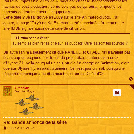
Pourquoi impossible ? Les deux pays ont effectué indépendamment les
taches de post-production. Je ne vois pas ce qui aurait empêché les
français de terminer avant les japonais.
Cette date ? Je l'ai trouvé en 2009 sur le site
Animated-divots
. Par
contre, la page "Taiyô no Ko Esteban" a été supprimée. Autrement, le
site
IMDb
signale aussi cette date de diffusion.
Viracocha a écrit :
Tu sembles bien renseigné sur les budgets. Qu'elles sont tes sources ?
Un autre fan m'a seulement dit que KANEKO et CHALOPIN n'avaient pas
beaucoup de pognons, les fonds du projet étaient inférieurs à ceux
d'Ulysse 31. Voilà pourquoi un seul studio fut chargé de l'animation, alors
que sur Ulysse il y en avait plusieurs. Ce n'est pas un mal, puisqu'une
régularité graphique a pu être maintenue sur les Cités d'Or.
Viracocha
Guerrier Maya
Re: Bande annonce de la série
M
13 07 2012, 21:02
e