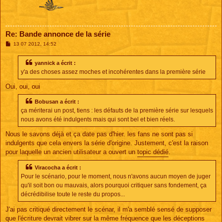
Re: Bande annonce de la série
M
13 07 2012, 14:52
e
s
s
yannick a écrit :
a
y'a des choses assez moches et incohérentes dans la première série
g
e
Oui, oui, oui
Bobusan a écrit :
ça mériterai un post, tiens : les défauts de la première série sur lesquels
nous avons été indulgents mais qui sont bel et bien réels.
Nous le savons déjà et ça date pas d'hier. les fans ne sont pas si
indulgents que cela envers la série d'origine. Justement, c'est la raison
pour laquelle un ancien utilisateur a ouvert un
topic dédié
.
Viracocha a écrit :
Pour le scénario, pour le moment, nous n'avons aucun moyen de juger
qu'il soit bon ou mauvais, alors pourquoi critiquer sans fondement, ça
décrédibilise toute le reste du propos...
J'ai pas critiqué directement le scénar, il m'a semblé sensé de supposer
que l'écriture devrait vibrer sur la même fréquence que les déceptions