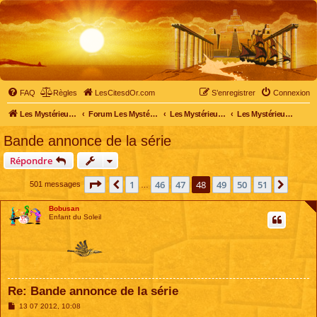
FAQ
Règles
LesCitesdOr.com
S’enregistrer
Connexion
Les Mystérieuses Cités d'Or - LesCitesdOr.com
Forum Les Mystérieuses Cités d'Or
Les Mystérieuses Cités d'Or
Les Mystérieuses Cités d'Or : saison 2 (2013)
Bande annonce de la série
Répondre
Page
48
sur
51
1
46
47
48
49
50
51
Précédente
Suiva
501 messages
…
Bobusan
Enfant du Soleil
Re: Bande annonce de la série
M
13 07 2012, 10:08
e