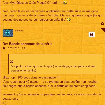
e
"Les Mystérieuses Cités Plaqué Or" ptdrrr !!
bref, perso la ou les techniques appliquées sur cette suite ne me gene
pas trop... ça reste de la forme, c'est plutot le fond qui me choque (ce qui
degage des persos et leur regression enfantile)
yannick
Re: Bande annonce de la série
M
13 07 2012, 17:11
e
s
s
a
g
e
c'est plutot le fond qui me choque (ce qui degage des persos et leur
regression enfantile)
allez hop ! 100 sous dans le bastringue !!!!
c'est reparti pour 40 pages… à ce rythme on peut espérer tenir environ
500 pages sur la bande annonce d'ici la diffusion du premier épisode…
vivement qu'on en entende un peu plus sur les ziks, ça nous promets de
beaux jours…
x-)