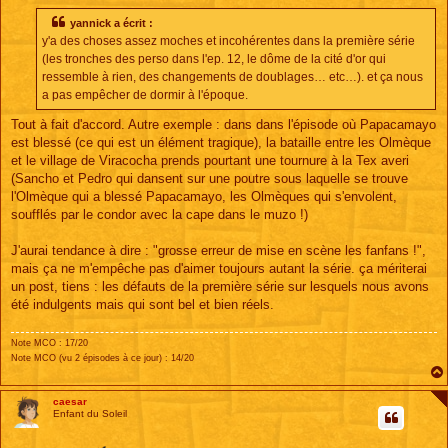
s
s
yannick a écrit :
a
y'a des choses assez moches et incohérentes dans la première série
g
e
(les tronches des perso dans l'ep. 12, le dôme de la cité d'or qui
ressemble à rien, des changements de doublages… etc…). et ça nous
a pas empêcher de dormir à l'époque.
Tout à fait d'accord. Autre exemple : dans dans l'épisode où Papacamayo
est blessé (ce qui est un élément tragique), la bataille entre les Olmèque
et le village de Viracocha prends pourtant une tournure à la Tex averi
(Sancho et Pedro qui dansent sur une poutre sous laquelle se trouve
l'Olmèque qui a blessé Papacamayo, les Olmèques qui s'envolent,
soufflés par le condor avec la cape dans le muzo !)
J'aurai tendance à dire : "grosse erreur de mise en scène les fanfans !",
mais ça ne m'empêche pas d'aimer toujours autant la série. ça mériterai
un post, tiens : les défauts de la première série sur lesquels nous avons
été indulgents mais qui sont bel et bien réels.
Note MCO : 17/20
Note MCO (vu 2 épisodes à ce jour) : 14/20
caesar
Enfant du Soleil