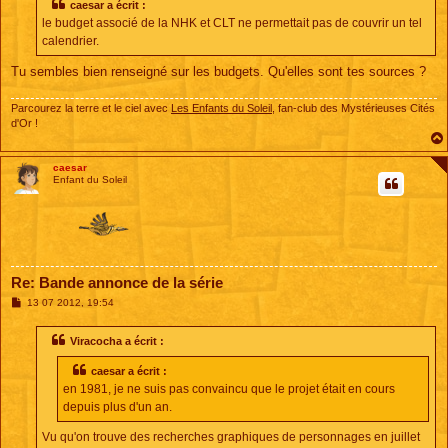
caesar a écrit :
le budget associé de la NHK et CLT ne permettait pas de couvrir un tel
calendrier.
Tu sembles bien renseigné sur les budgets. Qu'elles sont tes sources ?
Parcourez la terre et le ciel avec
Les Enfants du Soleil
, fan-club des Mystérieuses Cités
d'Or !
caesar
Enfant du Soleil
Re: Bande annonce de la série
M
13 07 2012, 19:54
e
s
s
Viracocha a écrit :
a
g
caesar a écrit :
e
en 1981, je ne suis pas convaincu que le projet était en cours
depuis plus d'un an.
Vu qu'on trouve des recherches graphiques de personnages en juillet