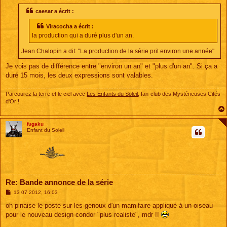
caesar a écrit :
Viracocha a écrit :
la production qui a duré plus d'un an.
Jean Chalopin a dit: "La production de la série prit environ une année"
Je vois pas de différence entre "environ un an" et "plus d'un an". Si ça a
duré 15 mois, les deux expressions sont valables.
Parcourez la terre et le ciel avec
Les Enfants du Soleil
, fan-club des Mystérieuses Cités
d'Or !
fugaku
Enfant du Soleil
Re: Bande annonce de la série
M
13 07 2012, 16:03
e
s
oh pinaise le poste sur les genoux d'un mamifaire appliqué à un oiseau
s
pour le nouveau design condor "plus realiste", mdr !!
a
g