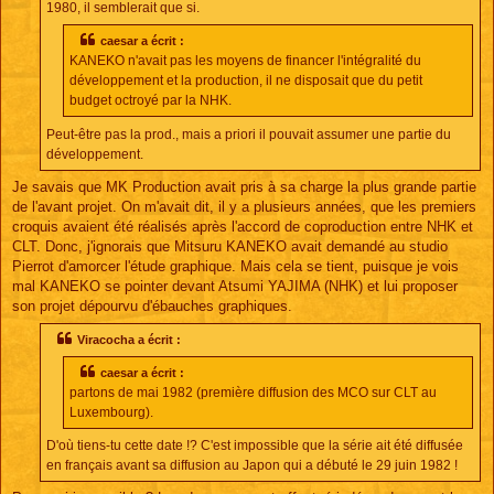
1980, il semblerait que si.
caesar a écrit :
KANEKO n'avait pas les moyens de financer l'intégralité du
développement et la production, il ne disposait que du petit
budget octroyé par la NHK.
Peut-être pas la prod., mais a priori il pouvait assumer une partie du
développement.
Je savais que MK Production avait pris à sa charge la plus grande partie
de l'avant projet. On m'avait dit, il y a plusieurs années, que les premiers
croquis avaient été réalisés après l'accord de coproduction entre NHK et
CLT. Donc, j'ignorais que Mitsuru KANEKO avait demandé au studio
Pierrot d'amorcer l'étude graphique. Mais cela se tient, puisque je vois
mal KANEKO se pointer devant Atsumi YAJIMA (NHK) et lui proposer
son projet dépourvu d'ébauches graphiques.
Viracocha a écrit :
caesar a écrit :
partons de mai 1982 (première diffusion des MCO sur CLT au
Luxembourg).
D'où tiens-tu cette date !? C'est impossible que la série ait été diffusée
en français avant sa diffusion au Japon qui a débuté le 29 juin 1982 !