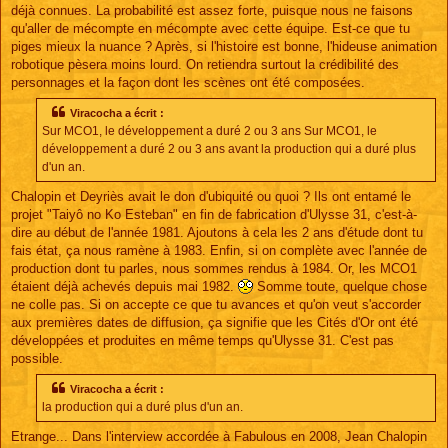
déjà connues. La probabilité est assez forte, puisque nous ne faisons
qu'aller de mécompte en mécompte avec cette équipe. Est-ce que tu
piges mieux la nuance ? Après, si l'histoire est bonne, l'hideuse animation
robotique pèsera moins lourd. On retiendra surtout la crédibilité des
personnages et la façon dont les scènes ont été composées.
Viracocha a écrit :
Sur MCO1, le développement a duré 2 ou 3 ans Sur MCO1, le
développement a duré 2 ou 3 ans avant la production qui a duré plus
d'un an.
Chalopin et Deyriès avait le don d'ubiquité ou quoi ? Ils ont entamé le
projet "Taiyô no Ko Esteban" en fin de fabrication d'Ulysse 31, c'est-à-
dire au début de l'année 1981. Ajoutons à cela les 2 ans d'étude dont tu
fais état, ça nous ramène à 1983. Enfin, si on complète avec l'année de
production dont tu parles, nous sommes rendus à 1984. Or, les MCO1
étaient déjà achevés depuis mai 1982.
Somme toute, quelque chose
ne colle pas. Si on accepte ce que tu avances et qu'on veut s'accorder
aux premières dates de diffusion, ça signifie que les Cités d'Or ont été
développées et produites en même temps qu'Ulysse 31. C'est pas
possible.
Viracocha a écrit :
la production qui a duré plus d'un an.
Etrange... Dans l'interview accordée à Fabulous en 2008, Jean Chalopin