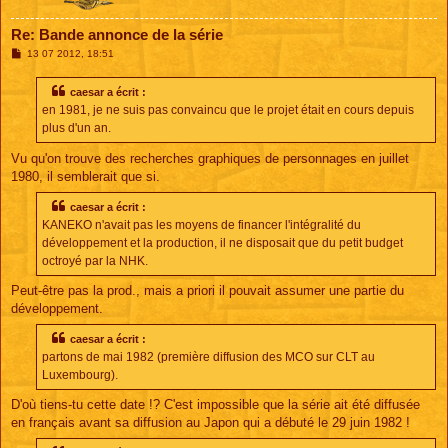
Re: Bande annonce de la série
M
13 07 2012, 18:51
e
s
s
caesar a écrit :
a
en 1981, je ne suis pas convaincu que le projet était en cours depuis
g
e
plus d'un an.
Vu qu'on trouve des recherches graphiques de personnages en juillet
1980, il semblerait que si.
caesar a écrit :
KANEKO n'avait pas les moyens de financer l'intégralité du
développement et la production, il ne disposait que du petit budget
octroyé par la NHK.
Peut-être pas la prod., mais a priori il pouvait assumer une partie du
développement.
caesar a écrit :
partons de mai 1982 (première diffusion des MCO sur CLT au
Luxembourg).
D'où tiens-tu cette date !? C'est impossible que la série ait été diffusée
en français avant sa diffusion au Japon qui a débuté le 29 juin 1982 !