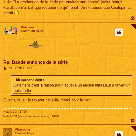
a dit: "La production de la série prit environ une année" (voire bonus
kazé). Je n'ai fait que recopier ce qu'il a dit. Je ne pense que Chalopin ait
menti
Bobusan
Enfant du Soleil
Re: Bande annonce de la série
M
13 07 2012, 15:18
e
s
s
caesar a écrit :
a
Justement, c'est la raison pour laquelle un ancien utilisateur a ouvert un
g
e
topic dédié
.
Ouach, fallait le trouver celui-là, merci pour le lien.
Note MCO : 17/20
Note MCO (vu 2 épisodes à ce jour) : 14/20
Viracocha
Guerrier Maya