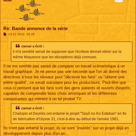
Re: Bande annonce de la série
M
13 07 2012, 15:35
e
s
s
caesar a écrit :
a
il m'a semblé sensé de supposer que l'écriture devrait vibrer sur la
g
e
même fréquence que les déceptions déjà connues.
Il ne me semble pas sensé de comparer un travail scénaristique à un
travail graphique. Je ne pense pas une seconde que l'on ait donné des
directives à tous les niveaux pour "décevoir les fans" ou "obtenir une
piètre qualité", ce serait suicidaire pour les producteurs. Peut-être que
ceux-ci pensent que les fans sont des gens patients et ouverts d'esprits,
capables de comprendre leurs choix artistiques et les différentes
composantes qui mènent à un tel produit TV.
caesar a écrit :
Chalopin et Deyriès ont entamé le projet "Taiyô no Ko Esteban" en fin
de fabrication d'Ulysse 31, c'est-à-dire au début de l'année 1981.
Ils n'ont pas entamé le projet, ils se sont "insérés" sur un projet déjà en
développement depuis plus d'un an...