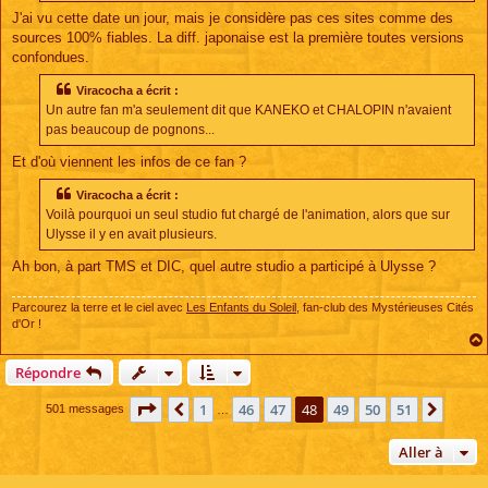
J'ai vu cette date un jour, mais je considère pas ces sites comme des
sources 100% fiables. La diff. japonaise est la première toutes versions
confondues.
Viracocha a écrit :
Un autre fan m'a seulement dit que KANEKO et CHALOPIN n'avaient
pas beaucoup de pognons...
Et d'où viennent les infos de ce fan ?
Viracocha a écrit :
Voilà pourquoi un seul studio fut chargé de l'animation, alors que sur
Ulysse il y en avait plusieurs.
Ah bon, à part TMS et DIC, quel autre studio a participé à Ulysse ?
Parcourez la terre et le ciel avec
Les Enfants du Soleil
, fan-club des Mystérieuses Cités
d'Or !
Répondre
Page
48
sur
51
1
46
47
48
49
50
51
Précédente
Suiva
501 messages
…
Aller à