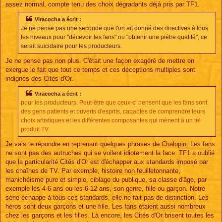
assez normal, compte tenu des choix dégradants déjà pris par TF1.
Viracocha a écrit :
Je ne pense pas une seconde que l'on ait donné des directives à tous
les niveaux pour "décevoir les fans" ou "obtenir une piètre qualité", ce
serait suicidaire pour les producteurs.
Je ne pense pas non plus. C'était une façon exagéré de mettre en
exergue le fait que tout ce temps et ces déceptions multiples sont
indignes des Cités d'Or.
Viracocha a écrit :
pour les producteurs. Peut-être que ceux-ci pensent que les fans sont
des gens patients et ouverts d'esprits, capables de comprendre leurs
choix artistiques et les différentes composantes qui mènent à un tel
produit TV.
Je vais te répondre en reprenant quelques phrases de Chalopin. Les fans
ne sont pas des autruches qui se voilent idiotement la face. TF1 a oublié
que la particularité Cités d'Or est d'échapper aux standards imposé par
les chaînes de TV. Par exemple, histoire non feuilletonnante,
manichéisme pure et simple, ciblage du publique, sa classe d'âge, par
exemple les 4-6 ans ou les 6-12 ans, son genre, fille ou garçon. Notre
série échappe à tous ces standards, elle ne fait pas de distinction. Les
héros sont deux garçons et une fille. Les fans étaient aussi nombreux
chez les garçons et les filles. Là encore, les Cités d'Or brisent toutes les