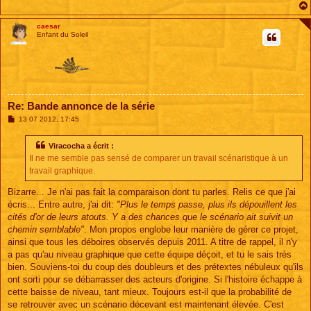
caesar
Enfant du Soleil
Re: Bande annonce de la série
M
13 07 2012, 17:45
e
s
s
Viracocha a écrit :
a
Il ne me semble pas sensé de comparer un travail scénaristique à un
g
e
travail graphique.
Bizarre... Je n'ai pas fait la comparaison dont tu parles. Relis ce que j'ai
écris... Entre autre, j'ai dit:
"Plus le temps passe, plus ils dépouillent les
cités d'or de leurs atouts. Y a des chances que le scénario ait suivit un
chemin semblable"
. Mon propos englobe leur manière de gérer ce projet,
ainsi que tous les déboires observés depuis 2011. A titre de rappel, il n'y
a pas qu'au niveau graphique que cette équipe déçoit, et tu le sais très
bien. Souviens-toi du coup des doubleurs et des prétextes nébuleux qu'ils
ont sorti pour se débarrasser des acteurs d'origine. Si l'histoire échappe à
cette baisse de niveau, tant mieux. Toujours est-il que la probabilité de
se retrouver avec un scénario décevant est maintenant élevée. C'est