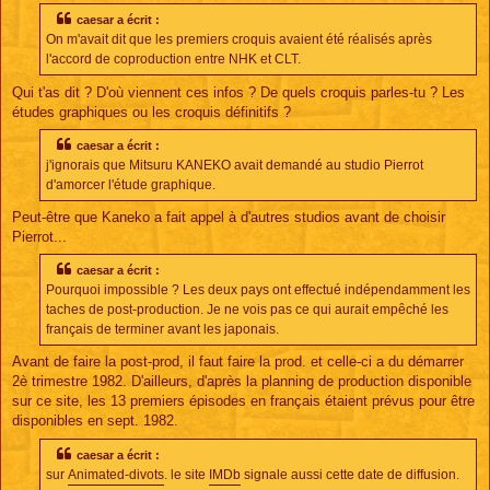
s
s
caesar a écrit :
a
On m'avait dit que les premiers croquis avaient été réalisés après
g
e
l'accord de coproduction entre NHK et CLT.
Qui t'as dit ? D'où viennent ces infos ? De quels croquis parles-tu ? Les
études graphiques ou les croquis définitifs ?
caesar a écrit :
j'ignorais que Mitsuru KANEKO avait demandé au studio Pierrot
d'amorcer l'étude graphique.
Peut-être que Kaneko a fait appel à d'autres studios avant de choisir
Pierrot...
caesar a écrit :
Pourquoi impossible ? Les deux pays ont effectué indépendamment les
taches de post-production. Je ne vois pas ce qui aurait empêché les
français de terminer avant les japonais.
Avant de faire la post-prod, il faut faire la prod. et celle-ci a du démarrer
2è trimestre 1982. D'ailleurs, d'après la planning de production disponible
sur ce site, les 13 premiers épisodes en français étaient prévus pour être
disponibles en sept. 1982.
caesar a écrit :
sur
Animated-divots
. le site
IMDb
signale aussi cette date de diffusion.