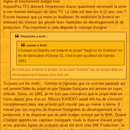
règles et fonctionnent malgré tout.
Aujourd'hui TF1 donnent l'impression d'avoir quasiment reconverti la série
à ces normes basiques de série TV. La cible est bien les 6-12 ans, non ?
Encore heureux que ça reste un feuilleton. Ils exploitent la licence en
enlevant les choses qui gênent leurs habitudes de développement et de
production. Peu importent si cela dégrade le concept d'origine.
Viracocha a écrit :
caesar a écrit :
Chalopin et Deyriès ont entamé le projet "Taiyô no Ko Esteban" en
fin de fabrication d'Ulysse 31, c'est-à-dire au début de l'année
1981.
Ils n'ont pas entamé le projet, ils se sont "insérés" sur un projet déjà en
développement depuis plus d'un an...
Tu joues sur les mots... Comme si j'ignorais que ce sont les japonais qui
ont amené l'idée du projet et que l'équipe française est arrivée en cours
d'étude. Sinon, en 1981, je ne suis pas convaincu que le projet était en
cours depuis plus d'un an. Mitsuru KANEKO aurait été fou de s'investir
complètement dans une activité qu'il n'aurait pas pu mener à terme. Il
n'avait pas les moyens de financer l'intégralité du développement et la
production, il ne disposait que du petit budget octroyé par la NHK. Quand
Chalopin apporta les capitaux manquant, seuls le dossier d'avant projet
et les grandes lignes du scénario avait été écrit chez MK Production. Je