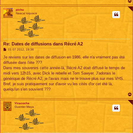
pichu
Naacal loquace
Re: Dates de diffusions dans Récré A2
M
01 07 2012, 19:36
e
s
Je reviens sur les dates de diffusion en 1986, elle n'a vraiment pas été
s
diffusée dans l'éte ???
a
g
Dans mes souvenirs cette année-là, Récré A2 était diffusé le temps de
e
midi vers 12h15, avec Dick le rebelle et Tom Sawyer. J'adorais le
générique de Récré A2, je l'avais mais ne le trouve plus sur mes VHS.
Bref, je suis pratiquement sur d'avoir vu les cités d'or cet été là,
quelqu'un s'en souvient ???
Viracocha
Guerrier Maya