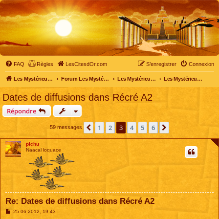
FAQ
Règles
LesCitesdOr.com
S’enregistrer
Connexion
Les Mystérieuses Cités d'Or - LesCitesdOr.com
Forum Les Mystérieuses Cités d'Or
Les Mystérieuses Cités d'Or
Les Mystérieuses Cités d'Or : saison 1 (1983)
Dates de diffusions dans Récré A2
Répondre
1
2
3
4
5
6
Précédente
Suivante
59 messages
pichu
Naacal loquace
Re: Dates de diffusions dans Récré A2
M
25 06 2012, 19:43
e