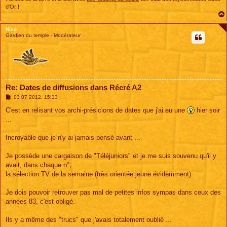
d'Or !
Nico
Gardien du temple - Modérateur
Re: Dates de diffusions dans Récré A2
M
03 07 2012, 15:33
e
s
C'est en relisant vos archi-présicions de dates que j'ai eu une
hier soir
s
...
a
g
e
Incroyable que je n'y ai jamais pensé avant ...
Je possède une cargaison de "Téléjuniors" et je me suis souvenu qu'il y
avait, dans chaque n°,
la sélection TV de la semaine (très orientée jeune évidemment).
Je dois pouvoir retrouver pas mal de petites infos sympas dans ceux des
années 83, c'est obligé.
Ils y a même des "trucs" que j'avais totalement oublié ...