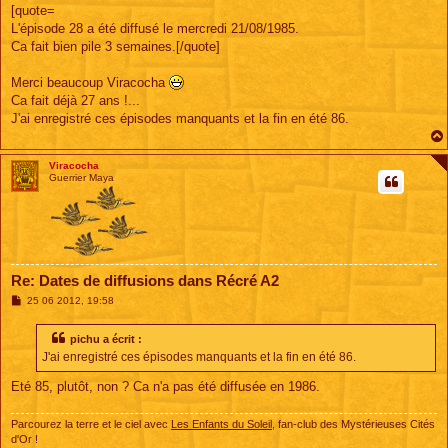
s
[quote=
s
L'épisode 28 a été diffusé le mercredi 21/08/1985.
a
g
Ca fait bien pile 3 semaines.[/quote]
e
Merci beaucoup Viracocha
Ca fait déjà 27 ans !...
J'ai enregistré ces épisodes manquants et la fin en été 86.
Viracocha
Guerrier Maya
Re: Dates de diffusions dans Récré A2
M
25 06 2012, 19:58
e
s
s
pichu a écrit :
a
J'ai enregistré ces épisodes manquants et la fin en été 86.
g
e
Eté 85, plutôt, non ? Ca n'a pas été diffusée en 1986.
Parcourez la terre et le ciel avec
Les Enfants du Soleil
, fan-club des Mystérieuses Cités
d'Or !