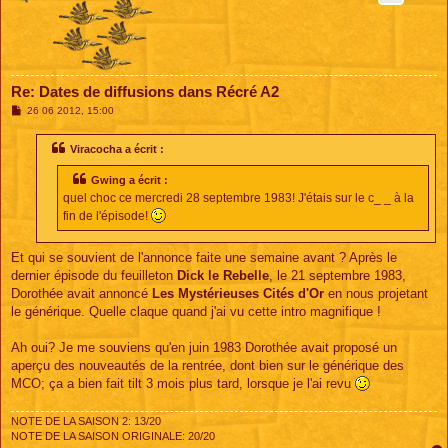
Re: Dates de diffusions dans Récré A2
M
26 06 2012, 15:00
e
s
s
Viracocha a écrit :
a
g
Gwing a écrit :
e
quel choc ce mercredi 28 septembre 1983! J'étais sur le c_ _ à la
fin de l'épisode!
Et qui se souvient de l'annonce faite une semaine avant ? Après le
dernier épisode du feuilleton
Dick le Rebelle
, le 21 septembre 1983,
Dorothée avait annoncé
Les Mystérieuses Cités d'Or
en nous projetant
le générique. Quelle claque quand j'ai vu cette intro magnifique !
Ah oui? Je me souviens qu'en juin 1983 Dorothée avait proposé un
aperçu des nouveautés de la rentrée, dont bien sur le générique des
MCO; ça a bien fait tilt 3 mois plus tard, lorsque je l'ai revu
NOTE DE LA SAISON 2: 13/20
NOTE DE LA SAISON ORIGINALE: 20/20