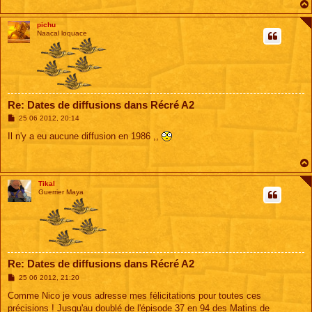
pichu
Naacal loquace
Re: Dates de diffusions dans Récré A2
M
25 06 2012, 20:14
e
s
Il n'y a eu aucune diffusion en 1986 ,,
s
a
g
e
Tikal
Guerrier Maya
Re: Dates de diffusions dans Récré A2
M
25 06 2012, 21:20
e
s
Comme Nico je vous adresse mes félicitations pour toutes ces
s
précisions ! Jusqu'au doublé de l'épisode 37 en 94 des Matins de
a