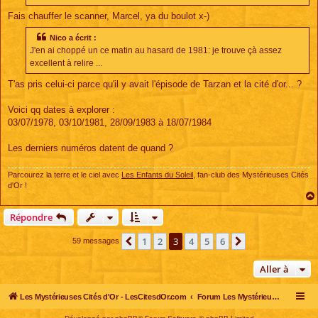
e
Fais chauffer le scanner, Marcel, ya du boulot x-)
Nico a écrit :
J'en ai choppé un ce matin au hasard de 1981: je trouve çà assez
excellent à relire ...
T'as pris celui-ci parce qu'il y avait l'épisode de Tarzan et la cité d'or... ?
Voici qq dates à explorer :
03/07/1978, 03/10/1981, 28/09/1983 à 18/07/1984
Les derniers numéros datent de quand ?
Parcourez la terre et le ciel avec
Les Enfants du Soleil
, fan-club des Mystérieuses Cités
d'Or !
Répondre
1
2
3
4
5
6
Précédente
Suivante
59 messages
Aller à
Les Mystérieuses Cités d'Or - LesCitesdOr.com
Forum Les Mystérieuses Cités d'Or