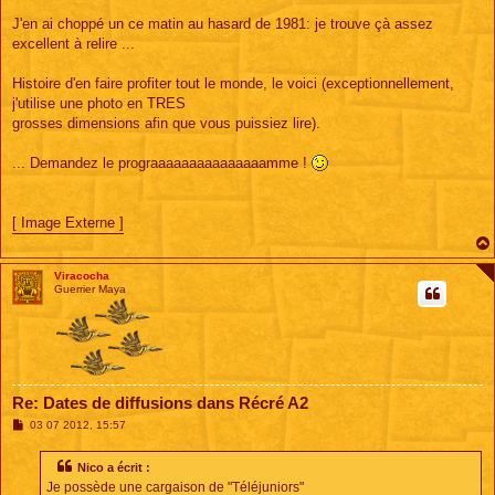
J'en ai choppé un ce matin au hasard de 1981: je trouve çà assez
excellent à relire ...
Histoire d'en faire profiter tout le monde, le voici (exceptionnellement,
j'utilise une photo en TRES
grosses dimensions afin que vous puissiez lire).
... Demandez le prograaaaaaaaaaaaaaamme !
[ Image Externe ]
Viracocha
Guerrier Maya
Re: Dates de diffusions dans Récré A2
M
03 07 2012, 15:57
e
s
s
Nico a écrit :
a
Je possède une cargaison de "Téléjuniors"
g