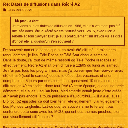
Re: Dates de diffusions dans Récré A2
M
03 07 2012, 00:28
e
s
s
pichu a écrit :
a
Je reviens sur les dates de diffusion en 1986, elle n'a vraiment pas été
g
e
diffusée dans l'éte ? Récré A2 était diffusé vers 12h15, avec Dick le
rebelle et Tom Sawyer. Bref, je suis pratiquement sur d'avoir vu les cités
d'or cet été là, quelqu'un s'en souvient ?
De souvenir non et je pense que si ça avait été diffusé, je m'en serai
rendu compte, je lisai Télé Poche et Télé Star chaque semaine.
Dans le doute, j'ai tout de même ressorti qq Télé Poche rescapés et
effectivement, Récré A2 était bien diffusé à 12h05 du lundi au samedi.
Je n'ai pas tous les programmes, mais j'ai pu voir que Tom Sawyer avait
été diffusé (sauf le samedi) depuis le début des vacances et si on
compte bien, 5 jours par semaine, il faut quasiment 10 semaines pour
diffuser les 49 épisodes, donc tout l'été (A cette époque, quand une série
démarrait, elle allait jusqu'au bout, Médiamétrie venait juste d'être créée
et n'avait pas encore la toute puissance d'aujourd'hui...). Il y a eu aussi
Bibifoc, 52 épisodes ça doit bien tenir l'été également. J'ai vu également
Les Mondes Engloutis. Est-ce que tes souvenirs ne te feraient pas
confondre cette série avec les MCO, qui ont des thèmes proches, bien
que visuellement différentes ?
Parcourez la terre et le ciel avec
Les Enfants du Soleil
, fan-club des Mystérieuses Cités