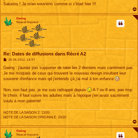
g
Saturins ! Je m'en souviens comme si c'était hier !!!
e
Gwing
Naacal loquace
Re: Dates de diffusions dans Récré A2
M
26 06 2012, 14:57
e
s
Gwing : j'aurais pas supporter de rater les 2 derniers mais carrément pas.
s
Je me moquais de ceux qui trouvent le nouveau design insultant leur
a
g
souvenir d'enfance mais qd j'entends çà j'ai mal à ton enfance
e
Non, non faut pas, je me suis rattrappé depuis
A 7 ou 8 ans, pas trop
le choix, il faut suivre les adultes mais à l'époque j'en avais sacrément
voulu à mon paternel
NOTE DE LA SAISON 2: 13/20
NOTE DE LA SAISON ORIGINALE: 20/20
Gwing
Naacal loquace