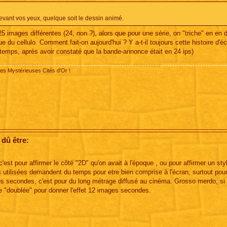
devant vos yeux, quelque soit le dessin animé.
25 images différentes (24, non ?), alors que pour une série, on "triche" en en 
que du cellulo. Comment fait-on aujourd'hui ? Y a-t-il toujours cette histoire d'
 temps, après avoir constaté que la bande-annonce était en 24 ips)
des Mystérieuses Cités d'Or !
 dû être:
st pour affirmer le côté "2D" qu'on avait à l'époque , ou pour affirmer un sty
es utilisées demandent du temps pour etre bien comprise à l'écran, surtout pou
s secondes, c'est pour du long métrage diffusé au cinéma. Grosso merdo, si 
 "doublée" pour donner l'effet 12 images secondes.