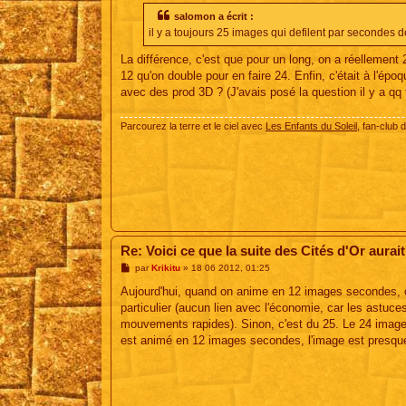
s
s
salomon a écrit :
a
il y a toujours 25 images qui defilent par secondes 
g
e
La différence, c'est que pour un long, on a réellement 
12 qu'on double pour en faire 24. Enfin, c'était à l'épo
avec des prod 3D ? (J'avais posé la question il y a qq
Parcourez la terre et le ciel avec
Les Enfants du Soleil
, fan-club 
Re: Voici ce que la suite des Cités d'Or aurait
M
par
Krikitu
»
18 06 2012, 01:25
e
s
Aujourd'hui, quand on anime en 12 images secondes, c'e
s
particulier (aucun lien avec l'économie, car les astuc
a
g
mouvements rapides). Sinon, c'est du 25. Le 24 image
e
est animé en 12 images secondes, l'image est presque