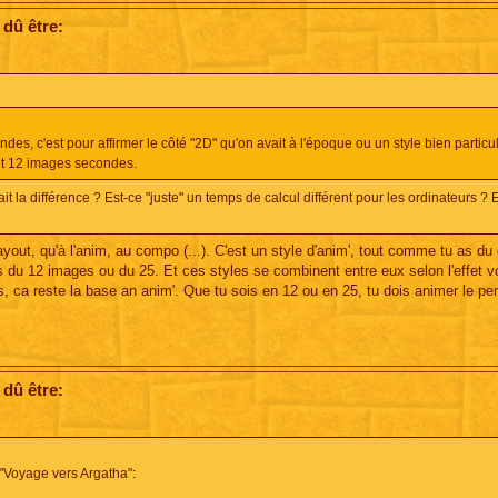
 dû être:
, c'est pour affirmer le côté "2D" qu'on avait à l'époque ou un style bien particul
et 12 images secondes.
t la différence ? Est-ce "juste" un temps de calcul différent pour les ordinateurs ? 
yout, qu'à l'anim, au compo (...). C'est un style d'anim', tout comme tu as du
 as du 12 images ou du 25. Et ces styles se combinent entre eux selon l'effet v
les, ca reste la base an anim'. Que tu sois en 12 ou en 25, tu dois animer le p
 dû être:
 "Voyage vers Argatha":