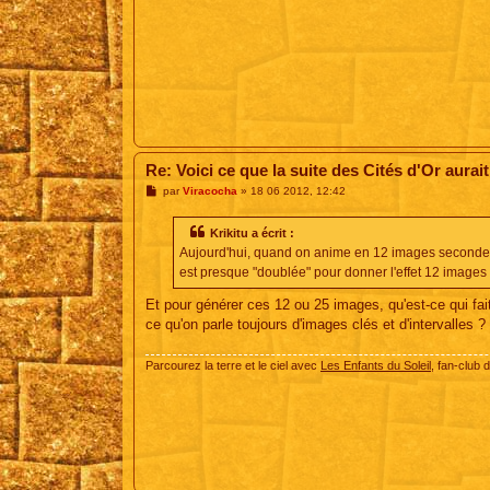
Re: Voici ce que la suite des Cités d'Or aurait
M
par
Viracocha
»
18 06 2012, 12:42
e
s
s
Krikitu a écrit :
a
Aujourd'hui, quand on anime en 12 images secondes, c
g
e
est presque "doublée" pour donner l'effet 12 image
Et pour générer ces 12 ou 25 images, qu'est-ce qui fait
ce qu'on parle toujours d'images clés et d'intervalles ?
Parcourez la terre et le ciel avec
Les Enfants du Soleil
, fan-club 