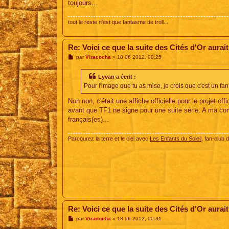
toujours...
tout le reste n'est que fantasme de troll...
Re: Voici ce que la suite des Cités d'Or aurait
M
par
Viracocha
»
18 06 2012, 00:25
e
s
s
Lyvan a écrit :
a
Pour l'image que tu as mise, je crois que c'est un fan
g
e
Non non, c'était une affiche officielle pour le projet o
avant que TF1 ne signe pour une suite série. A ma conn
français(es)...
Parcourez la terre et le ciel avec
Les Enfants du Soleil
, fan-club 
Re: Voici ce que la suite des Cités d'Or aurait
M
par
Viracocha
»
18 06 2012, 00:31
e