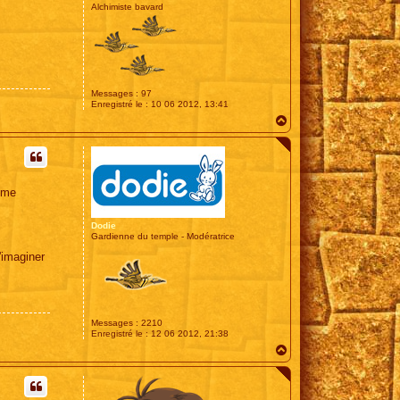
Alchimiste bavard
Messages :
97
Enregistré le :
10 06 2012, 13:41
H
a
u
t
e me
Dodie
Gardienne du temple - Modératrice
'imaginer
Messages :
2210
Enregistré le :
12 06 2012, 21:38
H
a
u
t