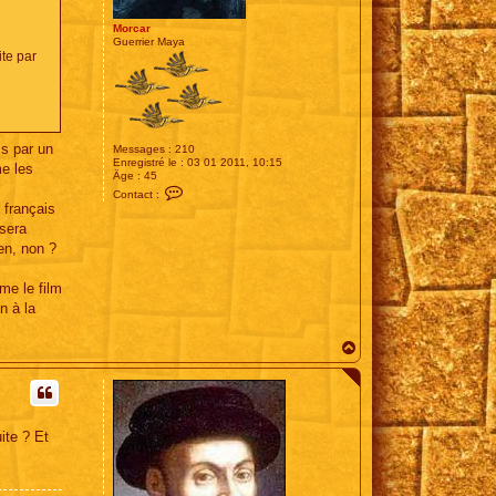
Morcar
Guerrier Maya
ite par
is par un
Messages :
210
Enregistré le :
03 01 2011, 10:15
me les
Âge :
45
C
Contact :
o
 français
n
 sera
t
a
en, non ?
c
t
e
me le film
r
n à la
M
o
r
H
c
a
a
r
u
t
ite ? Et