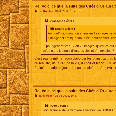
Re: Voici ce que la suite des Cités d'Or aurait
M
par
Krikitu
»
18 06 2012, 19:46
e
s
s
Viracocha a écrit :
a
g
Krikitu a écrit :
e
Aujourd'hui, quand on anime en 12 images secondes
L'image est presque "doublée" pour donner l'eff
Et pour générer ces 12 ou 25 images, qu'est-ce qui fai
qu'on parle toujours d'images clés et d'intervalles ?
C'est pas la même facon d'aborder les plans, tant au la
du réaliste, de la 3D, de la 2D, du noir et blanc... Tu
l'anim', tu parle toujours de pauses clefs et d'interval
Re: Voici ce que la suite des Cités d'Or aurait
M
par
Morcar
»
25 06 2012, 16:37
e
s
s
fredo a écrit :
a
Voici le trailer de la dernière animation de SHINKAI:
g
e