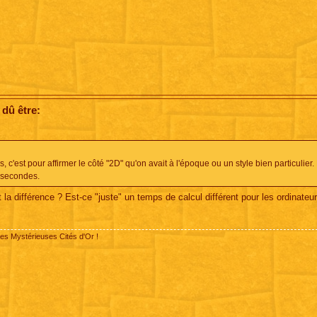
 dû être:
'est pour affirmer le côté "2D" qu'on avait à l'époque ou un style bien particulier.
s secondes.
 la différence ? Est-ce "juste" un temps de calcul différent pour les ordinateu
des Mystérieuses Cités d'Or !