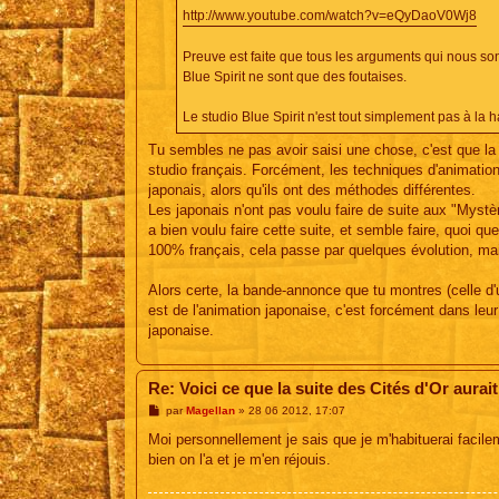
http://www.youtube.com/watch?v=eQyDaoV0Wj8
Preuve est faite que tous les arguments qui nous son
Blue Spirit ne sont que des foutaises.
Le studio Blue Spirit n'est tout simplement pas à la h
Tu sembles ne pas avoir saisi une chose, c'est que la 
studio français. Forcément, les techniques d'animation e
japonais, alors qu'ils ont des méthodes différentes.
Les japonais n'ont pas voulu faire de suite aux "Mystèr
a bien voulu faire cette suite, et semble faire, quoi q
100% français, cela passe par quelques évolution, mais
Alors certe, la bande-annonce que tu montres (celle d'
est de l'animation japonaise, c'est forcément dans leur
japonaise.
Re: Voici ce que la suite des Cités d'Or aurait
M
par
Magellan
»
28 06 2012, 17:07
e
s
Moi personnellement je sais que je m'habituerai facilem
s
bien on l'a et je m'en réjouis.
a
g
e