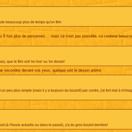
ande beaucoup plus de temps qu'un film
u 8 fois plus de personnes ... mais ce n'est pas possible, ca couterai beauco
), que le film soit 'en live' ou 'en dessin'
t par secondes devant vos yeux, quelque soit le dessin animé.
un peu plus simple (mais il y a toujours du boulot!) par contre, j'ai fort mal à m'ima
it (à l'heure actuelle ou dans le passé), y'a du gros boulot derrière!