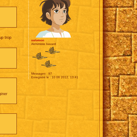
up trop
salomon
Alchimiste bavard
Messages :
97
Enregistré le :
10 06 2012, 13:41
giner