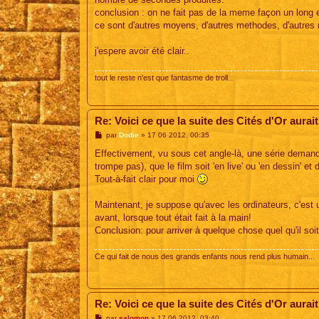
conclusion : on ne fait pas de la meme façon un long e
ce sont d'autres moyens, d'autres methodes, d'autres r
j'espere avoir été clair..
tout le reste n'est que fantasme de troll...
Re: Voici ce que la suite des Cités d'Or aurait
M
par
Dodie
»
17 06 2012, 00:35
e
s
Effectivement, vu sous cet angle-là, une série demand
s
trompe pas), que le film soit 'en live' ou 'en dessin' e
a
g
Tout-à-fait clair pour moi
e
Maintenant, je suppose qu'avec les ordinateurs, c'est un
avant, lorsque tout était fait à la main!
Conclusion: pour arriver à quelque chose quel qu'il soit
Ce qui fait de nous des grands enfants nous rend plus humain...
Re: Voici ce que la suite des Cités d'Or aurait
M
par
salomon
»
17 06 2012, 03:40