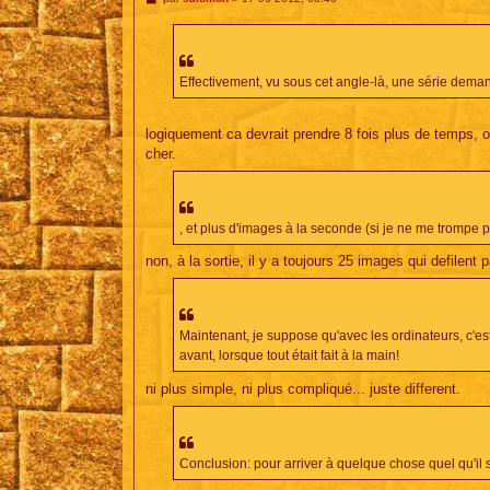
e
s
s
a
g
e
Effectivement, vu sous cet angle-là, une série dem
logiquement ca devrait prendre 8 fois plus de temps, o
cher.
, et plus d'images à la seconde (si je ne me trompe pas
non, à la sortie, il y a toujours 25 images qui defilen
Maintenant, je suppose qu'avec les ordinateurs, c'est 
avant, lorsque tout était fait à la main!
ni plus simple, ni plus compliqué... juste different.
Conclusion: pour arriver à quelque chose quel qu'il so