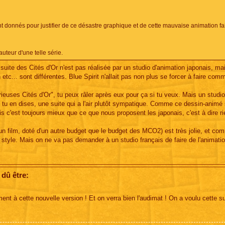
t donnés pour justifier de ce désastre graphique et de cette mauvaise animation fa
auteur d'une telle série.
suite des Cités d'Or n'est pas réalisée par un studio d'animation japonais, ma
tc... sont différentes. Blue Spirit n'allait pas non plus se forcer à faire com
ieuses Cités d'Or", tu peux râler après eux pour ça si tu veux. Mais un studio
ue tu en dises, une suite qui a l'air plutôt sympatique. Comme ce dessin-animé
 c'est toujours mieux que ce que nous proposent les japonais, c'est à dire ri
un film, doté d'un autre budget que le budget des MCO2) est très jolie, et com
 style. Mais on ne va pas demander à un studio français de faire de l'animatio
 dû être:
ent à cette nouvelle version ! Et on verra bien l'audimat ! On a voulu cette su