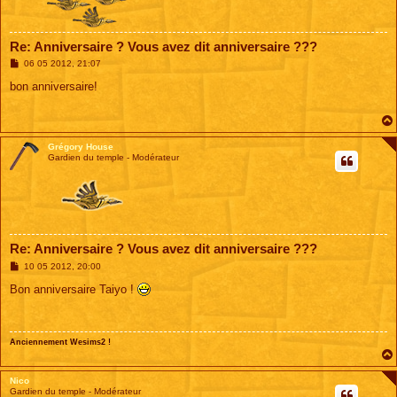
Re: Anniversaire ? Vous avez dit anniversaire ???
M
06 05 2012, 21:07
e
s
bon anniversaire!
s
a
g
e
Grégory House
Gardien du temple - Modérateur
Re: Anniversaire ? Vous avez dit anniversaire ???
M
10 05 2012, 20:00
e
s
Bon anniversaire Taiyo !
s
a
g
e
Anciennement Wesims2 !
Nico
Gardien du temple - Modérateur