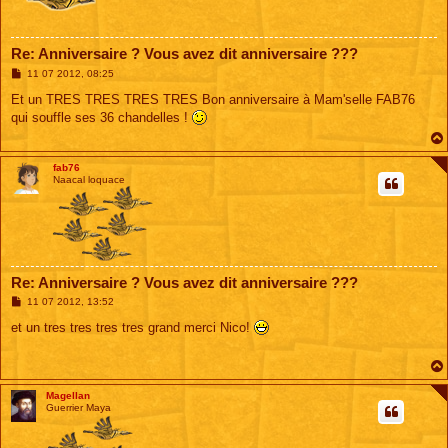
Re: Anniversaire ? Vous avez dit anniversaire ???
M
11 07 2012, 08:25
e
s
Et un TRES TRES TRES TRES Bon anniversaire à Mam'selle FAB76
s
qui souffle ses 36 chandelles !
a
g
e
fab76
Naacal loquace
Re: Anniversaire ? Vous avez dit anniversaire ???
M
11 07 2012, 13:52
e
s
et un tres tres tres tres grand merci Nico!
s
a
g
e
Magellan
Guerrier Maya