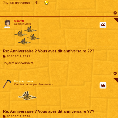
s
Joyeux anniversaire Nico !
s
a
g
e
Albanus
Guerrier Maya
Re: Anniversaire ? Vous avez dit anniversaire ???
M
05 05 2012, 15:23
e
s
Joyeux anniversaire !
s
a
g
e
Grégory House
Gardien du temple - Modérateur
Re: Anniversaire ? Vous avez dit anniversaire ???
M
05 05 2012, 17:18