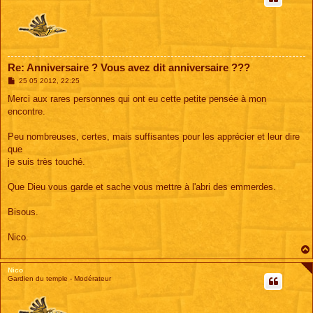
Re: Anniversaire ? Vous avez dit anniversaire ???
M
25 05 2012, 22:25
e
s
Merci aux rares personnes qui ont eu cette petite pensée à mon
s
encontre.
a
g
e
Peu nombreuses, certes, mais suffisantes pour les apprécier et leur dire
que
je suis très touché.
Que Dieu vous garde et sache vous mettre à l'abri des emmerdes.
Bisous.
Nico.
Nico
Gardien du temple - Modérateur