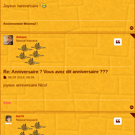
e
s
Joyeux naniversaire !
s
a
g
e
Anciennement Wesims2 !
dutique
Naacal loquace
Re: Anniversaire ? Vous avez dit anniversaire ???
M
06 05 2012, 08:26
e
s
joyeux anniversaire Nico!
s
a
g
e
Irène
fab76
Naacal loquace