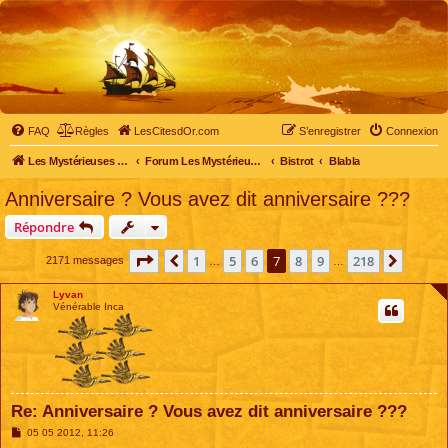
FAQ
Règles
LesCitesdOr.com
S’enregistrer
Connexion
Les Mystérieuses Cités d'Or - LesCitesdOr.com
Forum Les Mystérieuses Cités d'Or
Bistrot
Blabla
Anniversaire ? Vous avez dit anniversaire ???
Répondre
Page
7
sur
218
1
5
6
7
8
9
218
Précédente
Suivan
2171 messages
…
…
Lyvan
Vénérable Inca
Re: Anniversaire ? Vous avez dit anniversaire ???
M
05 05 2012, 11:26
e