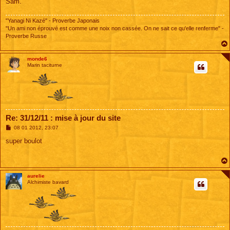
Sam.
"Yanagi Ni Kazé" - Proverbe Japonais
"Un ami non éprouvé est comme une noix non cassée. On ne sait ce qu'elle renferme" -
Proverbe Russe
monde6
Marin taciturne
Re: 31/12/11 : mise à jour du site
M
08 01 2012, 23:07
e
s
super boulot
s
a
g
e
aurelie
Alchimiste bavard