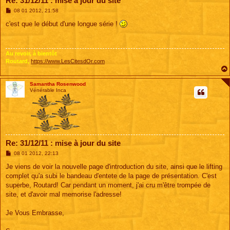
Re: 31/12/11 : mise à jour du site
M
08 01 2012, 21:58
e
s
c'est que le début d'une longue série !
s
a
g
e
Au revoir, à bientôt
Routard,
https://www.LesCitesdOr.com
Samantha Rosenwood
Vénérable Inca
Re: 31/12/11 : mise à jour du site
M
08 01 2012, 22:13
e
s
Je viens de voir la nouvelle page d'introduction du site, ainsi que le lifting
s
complet qu'a subi le bandeau d'entete de la page de présentation. C'est
a
g
superbe, Routard! Car pendant un moment, j'ai cru m'être trompée de
e
site, et d'avoir mal memorise l'adresse!
Je Vous Embrasse,