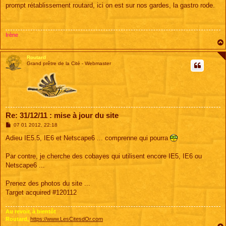
s
prompt rétablissement routard, ici on est sur nos gardes, la gastro rode.
s
a
g
e
Irène
Routard
Grand prêtre de la Cité - Webmaster
Re: 31/12/11 : mise à jour du site
M
07 01 2012, 22:18
e
s
Adieu IE5.5, IE6 et Netscape6 ... comprenne qui pourra
s
a
g
Par contre, je cherche des cobayes qui utilisent encore IE5, IE6 ou
e
Netscape6 ...
Prenez des photos du site ...
Target acquired #120112
Au revoir, à bientôt
Routard,
https://www.LesCitesdOr.com