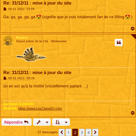
Re: 31/12/11 : mise à jour du site
M
08 01 2012, 23:09
e
s
Ga, ga, ga, ga, ga
(signifie que je suis totalement fan de ce lifting
)
s
a
g
e
Routard
Grand prêtre de la Cité - Webmaster
Re: 31/12/11 : mise à jour du site
M
09 01 2012, 00:29
e
s
on en est qu'à la moitié (visuellement parlant ...)
s
a
g
e
Au revoir, à bientôt
Routard,
https://www.LesCitesdOr.com
Répondre
1
2
3
4
Précédente
Suivante
37 messages