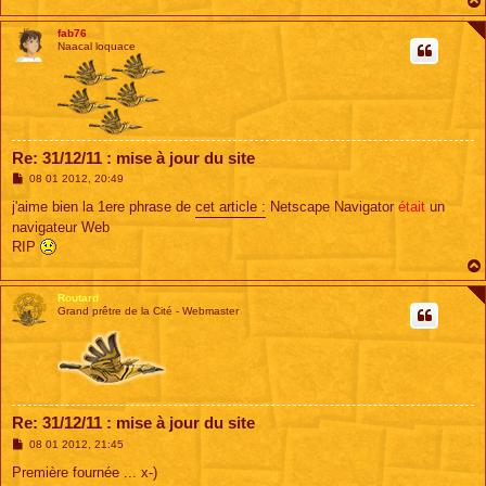
fab76
Naacal loquace
Re: 31/12/11 : mise à jour du site
M
08 01 2012, 20:49
e
s
j'aime bien la 1ere phrase de
cet article :
Netscape Navigator
était
un
s
navigateur Web
a
g
RIP
e
Routard
Grand prêtre de la Cité - Webmaster
Re: 31/12/11 : mise à jour du site
M
08 01 2012, 21:45
e
s
Première fournée ... x-)
s