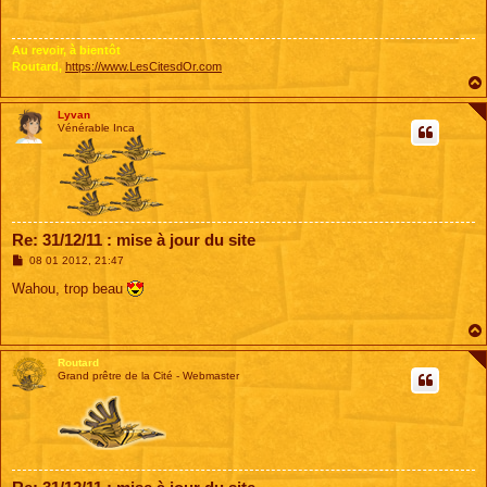
a
g
e
Au revoir, à bientôt
Routard,
https://www.LesCitesdOr.com
Lyvan
Vénérable Inca
Re: 31/12/11 : mise à jour du site
M
08 01 2012, 21:47
e
s
Wahou, trop beau
s
a
g
e
Routard
Grand prêtre de la Cité - Webmaster