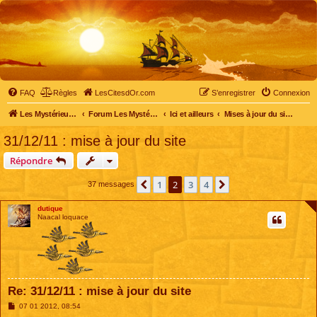
FAQ
Règles
LesCitesdOr.com
S’enregistrer
Connexion
Les Mystérieuses Cités d'Or - LesCitesdOr.com
Forum Les Mystérieuses Cités d'Or
Ici et ailleurs
Mises à jour du site et du forum
31/12/11 : mise à jour du site
Répondre
1
2
3
4
Précédente
Suivante
37 messages
dutique
Naacal loquace
Re: 31/12/11 : mise à jour du site
M
07 01 2012, 08:54
e