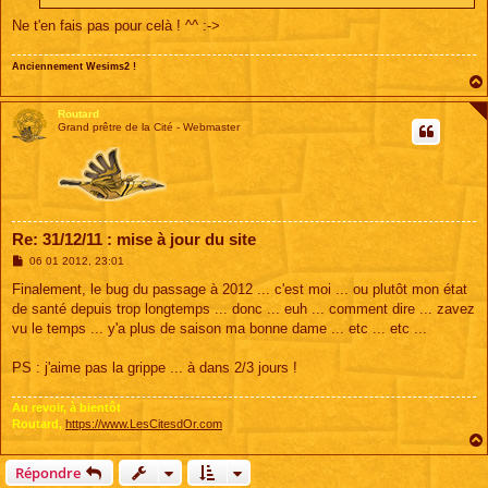
Ne t'en fais pas pour celà ! ^^ :->
Anciennement Wesims2 !
Routard
Grand prêtre de la Cité - Webmaster
Re: 31/12/11 : mise à jour du site
M
06 01 2012, 23:01
e
s
Finalement, le bug du passage à 2012 ... c'est moi ... ou plutôt mon état
s
de santé depuis trop longtemps ... donc ... euh ... comment dire ... zavez
a
g
vu le temps ... y'a plus de saison ma bonne dame ... etc ... etc ...
e
PS : j'aime pas la grippe ... à dans 2/3 jours !
Au revoir, à bientôt
Routard,
https://www.LesCitesdOr.com
Répondre