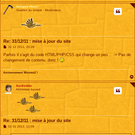
Grégory House
Gardien du temple - Modérateur
Re: 31/12/11 : mise à jour du site
M
31 12 2011, 20:28
e
s
Parfois il s'agit du code HTML/PHP/CSS qui change un peu ... -> Pas de
s
changement de contenu, donc !
a
g
e
Anciennement Wesims2 !
Xavfreddie
Alchimiste bavard
Re: 31/12/11 : mise à jour du site
M
01 01 2012, 11:06
e
s