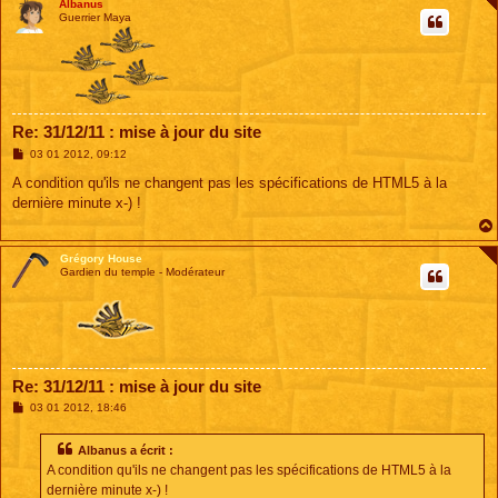
Albanus
Guerrier Maya
Re: 31/12/11 : mise à jour du site
M
03 01 2012, 09:12
e
s
A condition qu'ils ne changent pas les spécifications de HTML5 à la
s
dernière minute x-) !
a
g
e
Grégory House
Gardien du temple - Modérateur
Re: 31/12/11 : mise à jour du site
M
03 01 2012, 18:46
e
s
s
Albanus a écrit :
a
A condition qu'ils ne changent pas les spécifications de HTML5 à la
g
e
dernière minute x-) !