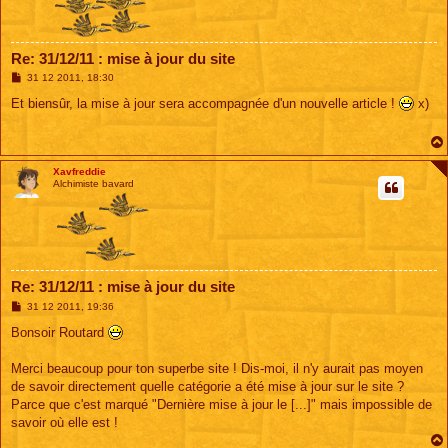
Re: 31/12/11 : mise à jour du site
M
31 12 2011, 18:30
e
s
Et biensûr, la mise à jour sera accompagnée d'un nouvelle article !
x)
s
a
g
e
Xavfreddie
Alchimiste bavard
Re: 31/12/11 : mise à jour du site
M
31 12 2011, 19:36
e
s
Bonsoir Routard
s
a
g
Merci beaucoup pour ton superbe site ! Dis-moi, il n'y aurait pas moyen
e
de savoir directement quelle catégorie a été mise à jour sur le site ?
Parce que c'est marqué "Dernière mise à jour le [...]" mais impossible de
savoir où elle est !