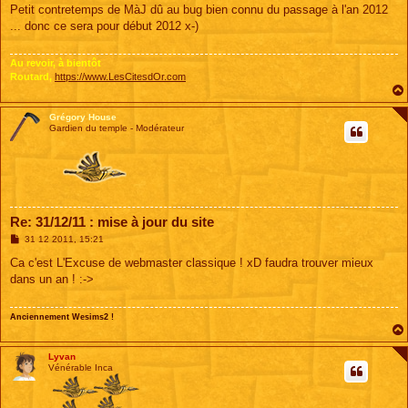
s
Petit contretemps de MàJ dû au bug bien connu du passage à l'an 2012
s
... donc ce sera pour début 2012 x-)
a
g
e
Au revoir, à bientôt
Routard,
https://www.LesCitesdOr.com
Grégory House
Gardien du temple - Modérateur
Re: 31/12/11 : mise à jour du site
M
31 12 2011, 15:21
e
s
Ca c'est L'Excuse de webmaster classique ! xD faudra trouver mieux
s
dans un an ! :->
a
g
e
Anciennement Wesims2 !
Lyvan
Vénérable Inca