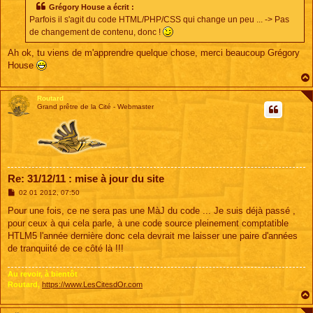
s
Grégory House a écrit :
a
Parfois il s'agit du code HTML/PHP/CSS qui change un peu ... -> Pas
g
e
de changement de contenu, donc !
Ah ok, tu viens de m'apprendre quelque chose, merci beaucoup Grégory
House
Routard
Grand prêtre de la Cité - Webmaster
Re: 31/12/11 : mise à jour du site
M
02 01 2012, 07:50
e
s
Pour une fois, ce ne sera pas une MàJ du code ... Je suis déjà passé ,
s
pour ceux à qui cela parle, à une code source pleinement comptatible
a
g
HTLM5 l'année dernière donc cela devrait me laisser une paire d'années
e
de tranquiité de ce côté là !!!
Au revoir, à bientôt
Routard,
https://www.LesCitesdOr.com