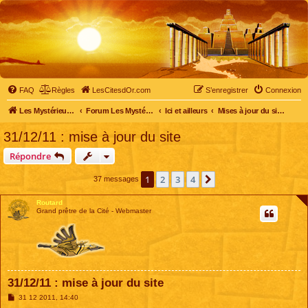
FAQ
Règles
LesCitesdOr.com
S’enregistrer
Connexion
Les Mystérieuses Cités d'Or - LesCitesdOr.com
Forum Les Mystérieuses Cités d'Or
Ici et ailleurs
Mises à jour du site et du forum
31/12/11 : mise à jour du site
Répondre
1
2
3
4
Suivante
37 messages
Routard
Grand prêtre de la Cité - Webmaster
31/12/11 : mise à jour du site
M
31 12 2011, 14:40
e