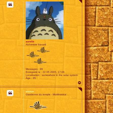
u
t
aurelie
Alchimiste bavard
Messages :
99
Enregistré le :
22 05 2005, 17:06
Localisation :
somewhere in the solar system
Âge :
35
H
a
u
manue
t
Gardienne du temple - Modératrice