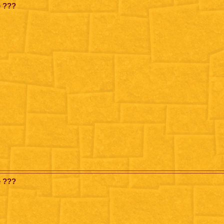
e ???
e ???