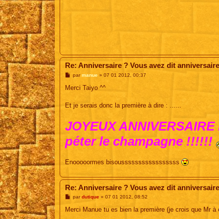
Re: Anniversaire ? Vous avez dit anniversair
M
par
manue
»
07 01 2012, 00:37
e
s
Merci Taiyo ^^
s
a
g
Et je serais donc la première à dire : ......
e
JOYEUX ANNIVERSAIRE MA 
péter le champagne !!!!!!
Enooooormes bisousssssssssssssssss
Re: Anniversaire ? Vous avez dit anniversair
M
par
dutique
»
07 01 2012, 08:52
e
s
Merci Manue tu es bien la première (je crois que Mr à ou
s