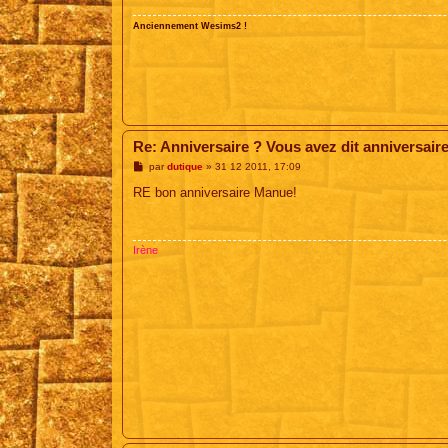
Anciennement Wesims2 !
Re: Anniversaire ? Vous avez dit anniversair
M
par
dutique
»
31 12 2011, 17:09
e
s
RE bon anniversaire Manue!
s
a
g
e
Irène