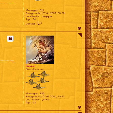
Messages :
511
Enregistré le :
07 04 2007, 00:08
Localisation :
belgique
Âge :
34
C
Contact :
o
H
n
t
a
a
u
c
t
t
e
r
G
r
é
g
o
r
dutique
y
Naacal loquace
H
o
u
s
e
Messages :
336
Enregistré le :
03 01 2006, 15:41
Localisation :
yonne
Âge :
53
H
a