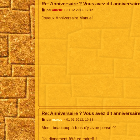
Re: Anniversaire ? Vous avez dit anniversair
M
par
aurelie
»
31 12 2011, 17:46
e
s
Joyeux Anniversaire Manue!
s
a
g
e
Re: Anniversaire ? Vous avez dit anniversair
M
par
manue
»
01 01 2012, 10:38
e
s
Merci beaucoup à tous d'y avoir pensé ^^
s
a
g
J'ai dignement fêté çà mdrrr!!!!