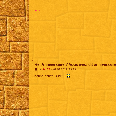
a
g
e
Irène
Re: Anniversaire ? Vous avez dit anniversair
M
par
fab76
»
07 01 2012, 13:13
e
s
bonne année Dudu!!!
s
a
g
e