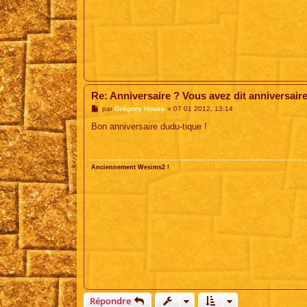
Re: Anniversaire ? Vous avez dit anniversair
M
par
Grégory House
»
07 01 2012, 13:14
e
s
Bon anniversaire dudu-tique !
s
a
g
e
Anciennement Wesims2 !
Répondre