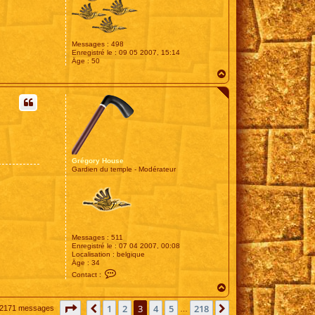
Messages :
498
Enregistré le :
09 05 2007, 15:14
Âge :
50
H
a
u
t
Grégory House
Gardien du temple - Modérateur
Messages :
511
Enregistré le :
07 04 2007, 00:08
Localisation :
belgique
Âge :
34
C
Contact :
o
H
n
t
a
a
Page
3
sur
218
u
1
2
3
4
5
218
Précédente
Suivante
2171 messages
…
c