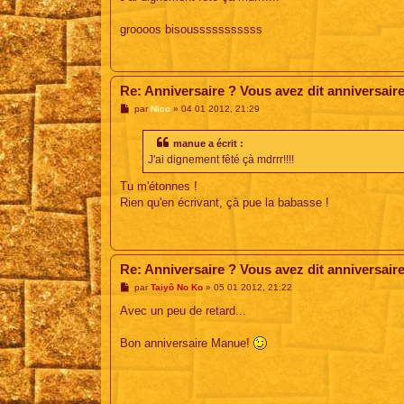
e
groooos bisousssssssssss
Re: Anniversaire ? Vous avez dit anniversair
M
par
Nico
»
04 01 2012, 21:29
e
s
s
manue a écrit :
a
J'ai dignement fêté çà mdrrr!!!!
g
e
Tu m'étonnes !
Rien qu'en écrivant, çà pue la babasse !
Re: Anniversaire ? Vous avez dit anniversair
M
par
Taiyô No Ko
»
05 01 2012, 21:22
e
s
Avec un peu de retard...
s
a
g
Bon anniversaire Manue!
e