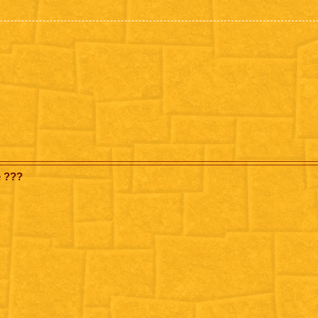
e ???