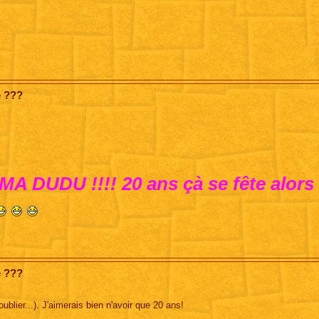
e ???
DUDU !!!! 20 ans çà se fête alors f
e ???
blier...). J'aimerais bien n'avoir que 20 ans!