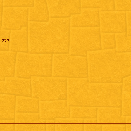
e ???