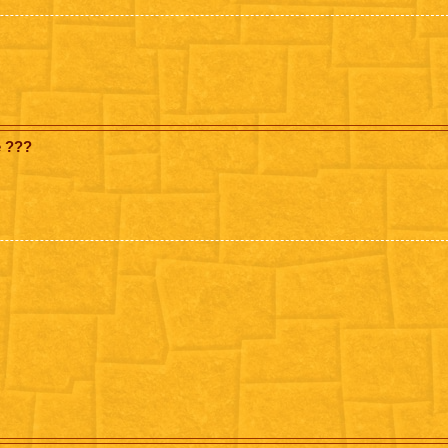
e ???