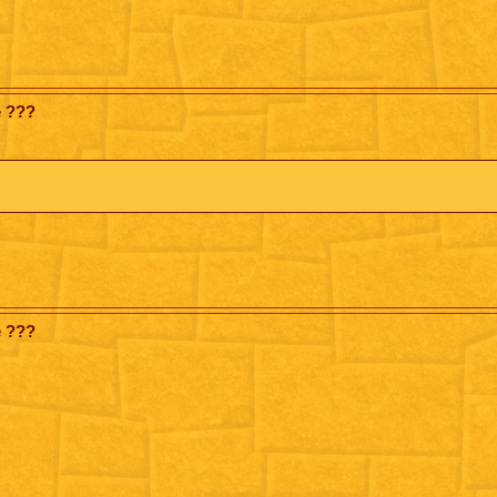
e ???
e ???