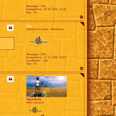
Messages :
335
Enregistré le :
23 06 2005, 14:40
Âge :
50
H
a
u
Nico
t
Gardien du temple - Modérateur
Messages :
529
Enregistré le :
17 10 2006, 22:07
Localisation :
Jura
Âge :
52
H
a
u
t
Taiyô No Ko
Marin taciturne