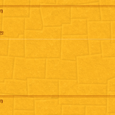
!)
jpg
!)