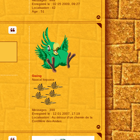
Messages :
449
Enregistré le :
02 05 2009, 09:27
Localisation :
42
Âge :
51
H
a
u
t
Gwing
Naacal loquace
Messages :
399
Enregistré le :
12 01 2007, 17:19
Localisation :
Au détour d'un chemin de la
Cordillère des Andes
H
a
u
t