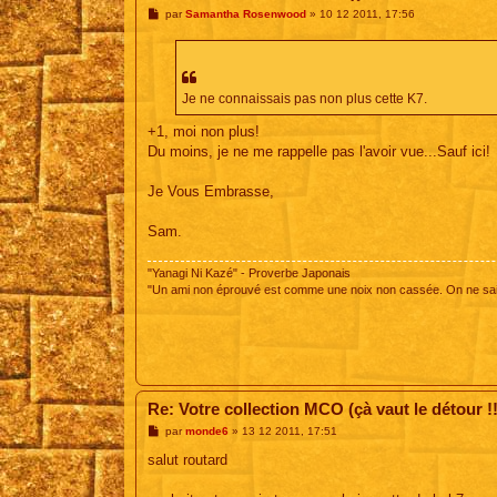
M
par
Samantha Rosenwood
»
10 12 2011, 17:56
e
s
s
a
g
e
Je ne connaissais pas non plus cette K7.
+1, moi non plus!
Du moins, je ne me rappelle pas l'avoir vue...Sauf ici!
Je Vous Embrasse,
Sam.
"Yanagi Ni Kazé" - Proverbe Japonais
"Un ami non éprouvé est comme une noix non cassée. On ne sait
Re: Votre collection MCO (çà vaut le détour !!
M
par
monde6
»
13 12 2011, 17:51
e
s
salut routard
s
a
g