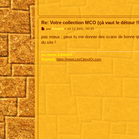
Re: Votre collection MCO (çà vaut le détour !!
M
par
Routard
»
10 12 2011, 00:35
e
s
pas mieux : peux tu me donner des scans de bonne quali
s
du site !
a
g
e
Au revoir, à bientôt
Routard,
https://www.LesCitesdOr.com