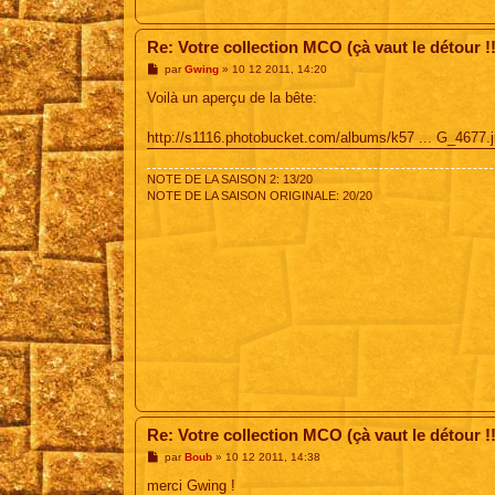
Re: Votre collection MCO (çà vaut le détour !!
M
par
Gwing
»
10 12 2011, 14:20
e
s
Voilà un aperçu de la bête:
s
a
g
http://s1116.photobucket.com/albums/k57 ... G_4677.
e
NOTE DE LA SAISON 2: 13/20
NOTE DE LA SAISON ORIGINALE: 20/20
Re: Votre collection MCO (çà vaut le détour !!
M
par
Boub
»
10 12 2011, 14:38
e
s
merci Gwing !