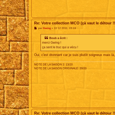
Re: Votre collection MCO (çà vaut le détour !!
M
par
Gwing
»
10 12 2011, 15:19
e
s
s
Boub a écrit :
a
merci Gwing !
g
e
ça sent le truc qui a vécu !
Oui, c'est étonnant car je suis plutôt soigneux mais là,
NOTE DE LA SAISON 2: 13/20
NOTE DE LA SAISON ORIGINALE: 20/20
Re: Votre collection MCO (çà vaut le détour !!