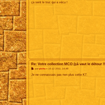
s
ça sent le truc qui a vécu !
a
g
e
Re: Votre collection MCO (çà vaut le détour !!
M
par
pichu
»
10 12 2011, 14:48
e
s
Je ne connaissais pas non plus cette K7.
s
a
g
e