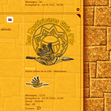
Messages :
36
Enregistré le :
24 06 2011, 09:39
H
a
u
t
 dérivés
Routard
Grand prêtre de la Cité - Webmaster
Messages :
1273
Enregistré le :
20 05 2005, 12:00
Genre :
Homme
Âge :
48
C
Contact :
o