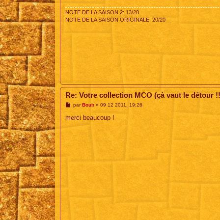
NOTE DE LA SAISON 2: 13/20
NOTE DE LA SAISON ORIGINALE: 20/20
Re: Votre collection MCO (çà vaut le détour !!
M
par
Boub
»
09 12 2011, 19:26
e
s
merci beaucoup !
s
a
g
e