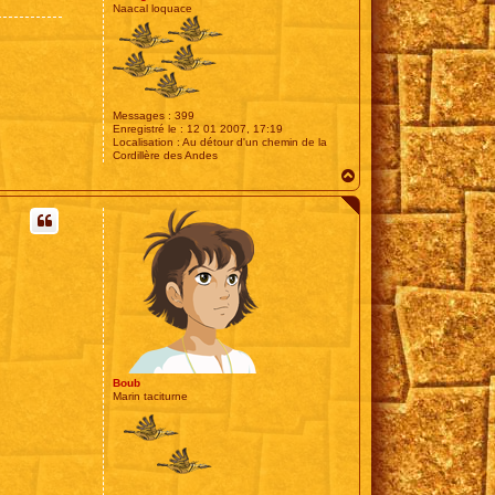
Naacal loquace
Messages :
399
Enregistré le :
12 01 2007, 17:19
Localisation :
Au détour d'un chemin de la
Cordillère des Andes
H
a
u
t
Boub
Marin taciturne