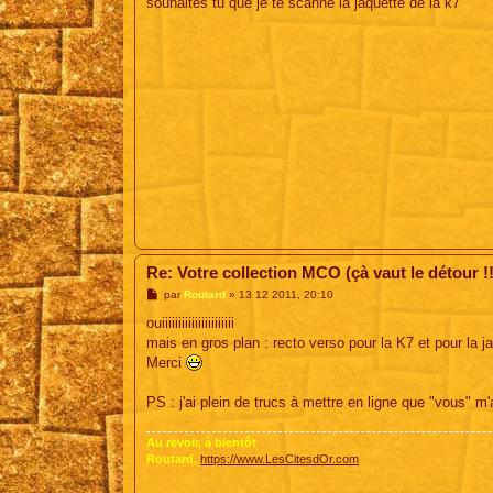
souhaites tu que je te scanne la jaquette de la k7
e
Re: Votre collection MCO (çà vaut le détour !!
M
par
Routard
»
13 12 2011, 20:10
e
s
ouiiiiiiiiiiiiiiiiiiiiii
s
mais en gros plan : recto verso pour la K7 et pour la ja
a
g
Merci
e
PS : j'ai plein de trucs à mettre en ligne que "vous" m
Au revoir, à bientôt
Routard,
https://www.LesCitesdOr.com