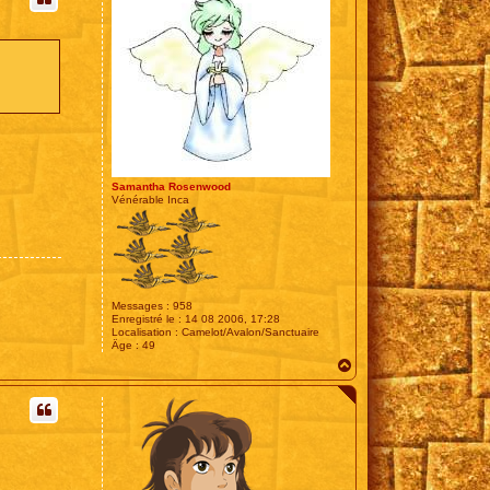
Samantha Rosenwood
Vénérable Inca
Messages :
958
Enregistré le :
14 08 2006, 17:28
Localisation :
Camelot/Avalon/Sanctuaire
Âge :
49
H
a
u
t