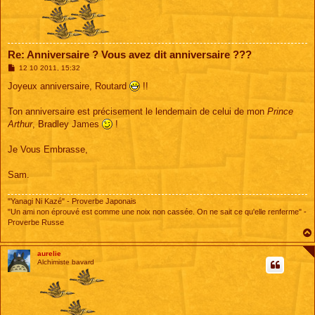
Re: Anniversaire ? Vous avez dit anniversaire ???
M
12 10 2011, 15:32
e
s
Joyeux anniversaire, Routard
!!
s
a
g
Ton anniversaire est précisement le lendemain de celui de mon
Prince
e
Arthur
, Bradley James
!
Je Vous Embrasse,
Sam.
"Yanagi Ni Kazé" - Proverbe Japonais
"Un ami non éprouvé est comme une noix non cassée. On ne sait ce qu'elle renferme" -
Proverbe Russe
aurelie
Alchimiste bavard