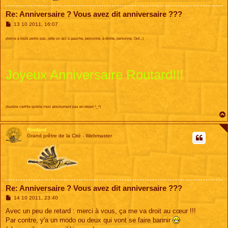
Re: Anniversaire ? Vous avez dit anniversaire ???
M
13 10 2011, 16:07
e
s
(Arrive à touts petits pas, jette un œil à gauche, personne, à droite, personne. Ouf...)
s
a
g
e
Joyeux Anniversaire Routard!!!
(Aurélie certifie qu'elle n'est absolument pas en retard ^_^)
Routard
Grand prêtre de la Cité - Webmaster
Re: Anniversaire ? Vous avez dit anniversaire ???
M
14 10 2011, 23:40
e
s
Avec un peu de retard : merci à vous, ça me va droit au cœur !!!
s
Par contre, y'a un modo ou deux qui vont se faire bannir
a
g