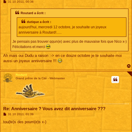
M
31 10 2011, 00:36
e
s
s
Routard a écrit :
a
g
dutique a écrit :
e
aujourd'hui, mercredi 12 octobre, je souhaite un joyeux
anniversaire à Routard!......
Je pensais pas trouver qqun(e) avec plus de mauvaise fois que Nico x-)
Félicitations et merci
Ah mais oui Dudu a raison :-> en ce douze octobre je te souhaite moi
aussi un joyeux anniversaire !!!
Routard
Grand prêtre de la Cité - Webmaster
Re: Anniversaire ? Vous avez dit anniversaire ???
M
31 10 2011, 01:39
e
s
tou(te)s des pourri(e)s x-)
s
a
g