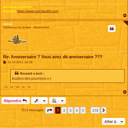
e
Au revoir, à bientôt
Routard,
https://www.LesCitesdOr.com
manue
Gardienne du temple - Modératrice
Re: Anniversaire ? Vous avez dit anniversaire ???
M
31 10 2011, 02:36
e
s
s
Routard a écrit :
a
tou(te)s des pourri(e)s x-)
g
e
:-> :-> :-> :-> :->
Répondre
Page
1
sur
218
1
2
3
4
5
218
Suivante
2171 messages
…
Aller à