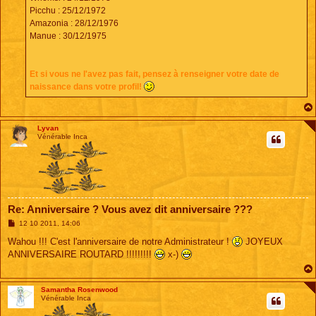
Picchu : 25/12/1972
Amazonia : 28/12/1976
Manue : 30/12/1975
Et si vous ne l'avez pas fait, pensez à renseigner votre date de
naissance dans votre profil!
Lyvan
Vénérable Inca
Re: Anniversaire ? Vous avez dit anniversaire ???
M
12 10 2011, 14:06
e
s
Wahou !!! C'est l'anniversaire de notre Administrateur !
JOYEUX
s
ANNIVERSAIRE ROUTARD !!!!!!!!!
x-)
a
g
e
Samantha Rosenwood
Vénérable Inca