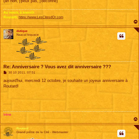
(ah non, j'peux pas, j'déconne)
e
Au revoir, à bientôt
Routard,
https://www.LesCitesdOr.com
dutique
Naacal loquace
Re: Anniversaire ? Vous avez dit anniversaire ???
M
30 10 2011, 07:51
e
s
aujourd'hui, mercredi 12 octobre, je souhaite un joyeux anniversaire à
s
Routard!
a
g
e
......
Irène
Routard
Grand prêtre de la Cité - Webmaster