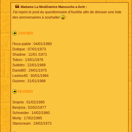
s
s
Madame La Modératrice Manouche a écrit :
a
J'ai repris le post du questionnaire d'Aurélie afin de dresser une liste
g
e
des anniversaires à souhaiter
:
JANVIER
l'Inca-pable : 04/01/1980
Dutique : 07/01/1973
Shadow : 11/01 /1971
Totoro : 13/01/1976
Sulbitro : 22/01/1989
David80 : 29/01/1975
Leeloo40 : 30/01/1984
Guismo : 31/01/1988
FEVRIER
Sniprie : 01/02/1985
Benjizia : 02/02/1977
Schneider : 14/02/1980
Morty : 17/02/1985
Starscream : 19/02/1973