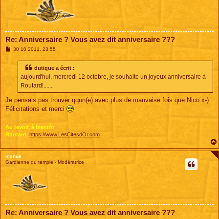
Re: Anniversaire ? Vous avez dit anniversaire ???
M
30 10 2011, 23:55
e
s
s
dutique a écrit :
a
aujourd'hui, mercredi 12 octobre, je souhaite un joyeux anniversaire à
g
e
Routard!......
Je pensais pas trouver qqun(e) avec plus de mauvaise fois que Nico x-)
Félicitations et merci
Au revoir, à bientôt
Routard,
https://www.LesCitesdOr.com
manue
Gardienne du temple - Modératrice
Re: Anniversaire ? Vous avez dit anniversaire ???