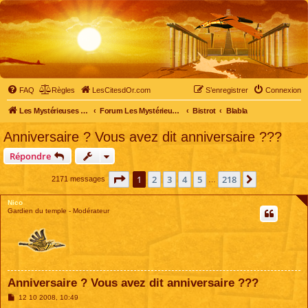
FAQ
Règles
LesCitesdOr.com
S’enregistrer
Connexion
Les Mystérieuses Cités d'Or - LesCitesdOr.com
Forum Les Mystérieuses Cités d'Or
Bistrot
Blabla
Anniversaire ? Vous avez dit anniversaire ???
Répondre
Page
1
sur
218
1
2
3
4
5
218
Suivante
2171 messages
…
Nico
Gardien du temple - Modérateur
Anniversaire ? Vous avez dit anniversaire ???
M
12 10 2008, 10:49
e