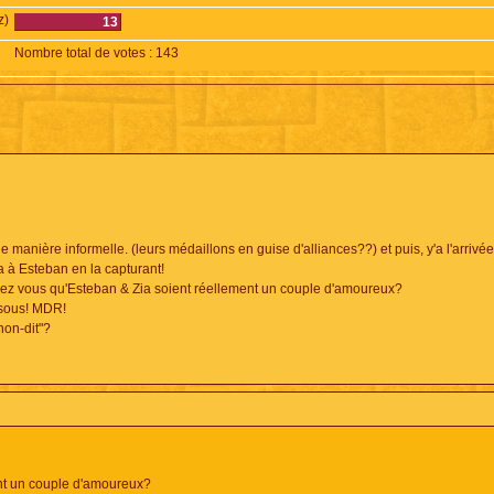
z)
13
Nombre total de votes :
143
e manière informelle. (leurs médaillons en guise d'alliances??) et puis, y'a l'arrivé
ia à Esteban en la capturant!
riez vous qu'Esteban & Zia soient réellement un couple d'amoureux?
bisous! MDR!
non-dit"?
nt un couple d'amoureux?