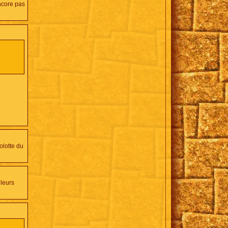
encore pas
olotte du
 leurs