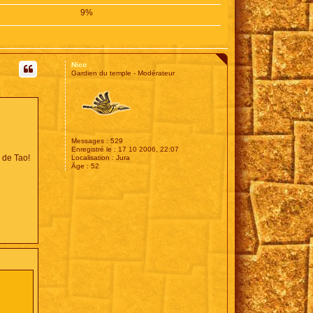
9%
Nico
Gardien du temple - Modérateur
Messages :
529
Enregistré le :
17 10 2006, 22:07
e de Tao!
Localisation :
Jura
Âge :
52