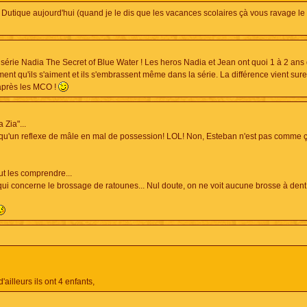
 Dutique aujourd'hui (quand je le dis que les vacances scolaires çà vous ravage le
a série Nadia The Secret of Blue Water ! Les heros Nadia et Jean ont quoi 1 à 2 ans
rement qu'ils s'aiment et ils s'embrassent même dans la série. La différence vient su
 après les MCO !
 Zia"...
être qu'un reflexe de mâle en mal de possession! LOL! Non, Esteban n'est pas comme ç
ut les comprendre...
e qui concerne le brossage de ratounes... Nul doute, on ne voit aucune brosse à dent
ailleurs ils ont 4 enfants,