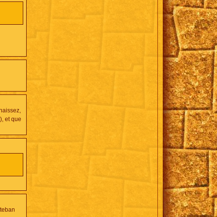
nnaissez,
), et que
steban