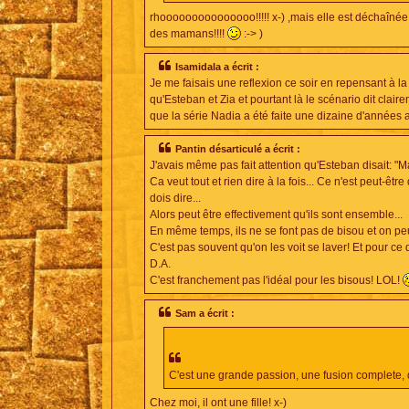
rhooooooooooooooo!!!!! x-) ,mais elle est déchaînée
des mamans!!!!
:-> )
Isamidala a écrit :
Je me faisais une reflexion ce soir en repensant à l
qu'Esteban et Zia et pourtant là le scénario dit clai
que la série Nadia a été faite une dizaine d'années
Pantin désarticulé a écrit :
J'avais même pas fait attention qu'Esteban disait: "Ma
Ca veut tout et rien dire à la fois... Ce n'est peut-
dois dire...
Alors peut être effectivement qu'ils sont ensemble...
En même temps, ils ne se font pas de bisou et on pe
C'est pas souvent qu'on les voit se laver! Et pour c
D.A.
C'est franchement pas l'idéal pour les bisous! LOL!
Sam a écrit :
C'est une grande passion, une fusion complete, d'
Chez moi, il ont une fille! x-)