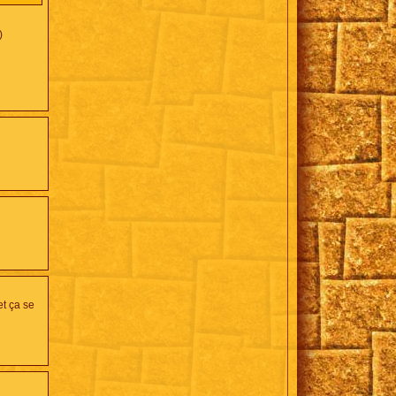
)
et ça se