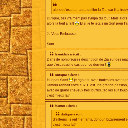
alors qu'esteban aura quitter la Zia, car il la tro
Dutique, t'es vraiment pas sympa du tout! Mais alors
alors là tout à fait!
Et si je te jetais un Sort pour t
Je Vous Embrasse,
Sam.
Isamidala a écrit :
Dans de nombreuses description de Zia sur des maga
que c'est aussi le cas pour ce dernier !
Dutique a écrit :
faut pas Sam!
je rigolais. avec toutes les aventur
l'amour rennait entre eux. C'est une grande passion,
avec de grand cheveux tres touffus. tao les suit toujour
c'est mieux là?
Manue a écrit :
dutique a écrit :
d'ailleurs ils ont 4 enfants, dont un bizarrement e
c'est mieux là?