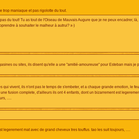
uve trop maniaque et pas rigolotte du tout.
 pas du tout! Tu as tout de l'Oiseau de Mauvais Augure que je ne peux encadrer, là,
'apprendre à souhaiter le malheur à autrui? x-)
sines ou sites, ils disent qu'elle a une "amitié-amoureuse" pour Esteban mais je
es qui vivent, ils n'ont pas le temps de s'embeter, et a chaque grande emotion, le fe
 une fusion complete, d'ailleurs ils ont 4 enfants, dont un bizarrement est legereme
s, .....
st legerement mat avec de grand cheveux tres touffus. tao les suit toujours, .....