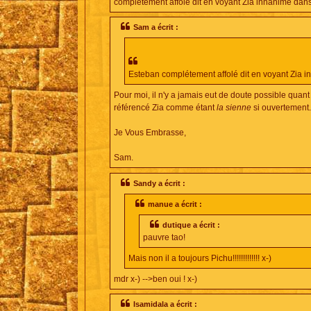
complétement affolé dit en voyant Zia innanimé dans 
Sam a écrit :
Esteban complétement affolé dit en voyant Zia in
Pour moi, il n'y a jamais eut de doute possible quant
référencé Zia comme étant
la sienne
si ouvertement.
Je Vous Embrasse,
Sam.
Sandy a écrit :
manue a écrit :
dutique a écrit :
pauvre tao!
Mais non il a toujours Pichu!!!!!!!!!!!!! x-)
mdr x-) -->ben oui ! x-)
Isamidala a écrit :