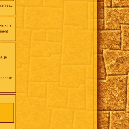
 cerveau
 de plus
rement
a, je
 dans le