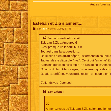
Autres (précise
Esteban et Zia s'aiment...
M
par
Nico
»
28 07 2008, 17:33
e
s
s
Pantin désarticulé a écrit :
a
Esteban & Zia... Amoureux!
g
e
C'est presque un tabou!! MDR!
Tout est dans la suggestion...
On le sens bien qu'au départ, ils forment un couple d
Tao est dès le départ le "rival". Celui qui "arrache" Z
Alors ma question est simple, en cas de suite: Aime
Qu'on soit clair! A leurs âges, ils ne feront que des 
Ou alors, préfériez vous qu'ils restent un couple en "
J'attends vos réponses!
Sam a écrit :
Aimeriez vous qu'Esteban & Zia soient réelleme