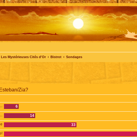
Les Mystérieuses Cités d'Or
Bistrot
Sondages
 Esteban/Zia?
..
6
..
14
de
33
e!