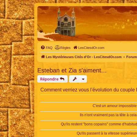
FAQ
Règles
LesCitesdOr.com
Les Mystérieuses Cités d'Or - LesCitesdOr.com
Forum 
Esteban et Zia s'aiment...
Répondre
Comment verriez vous l'évolution du couple
C'est un amour impossible.
Ils n'ont vraiment pas la tête à cela.
Qu'ils restent "bons copains" comme d'habitu
Qu'ils passent à la vitesse supérieur