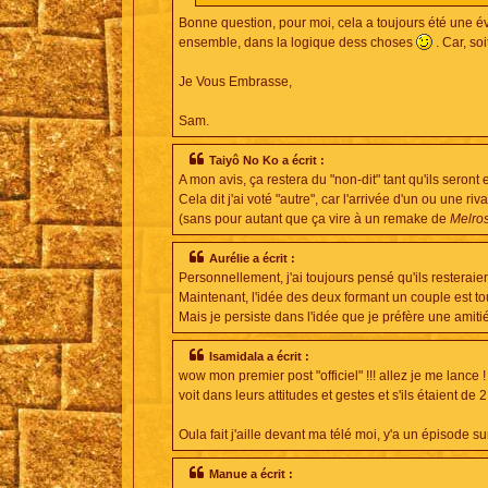
Bonne question, pour moi, cela a toujours été une év
ensemble, dans la logique dess choses
. Car, so
Je Vous Embrasse,
Sam.
Taiyô No Ko a écrit :
A mon avis, ça restera du "non-dit" tant qu'ils seront en
Cela dit j'ai voté "autre", car l'arrivée d'un ou une ri
(sans pour autant que ça vire à un remake de
Melro
Aurélie a écrit :
Personnellement, j'ai toujours pensé qu'ils resterai
Maintenant, l'idée des deux formant un couple est tout
Mais je persiste dans l'idée que je préfère une amitié
Isamidala a écrit :
wow mon premier post "officiel" !!! allez je me lance 
voit dans leurs attitudes et gestes et s'ils étaient de 
Oula fait j'aille devant ma télé moi, y'a un épisode sur
Manue a écrit :