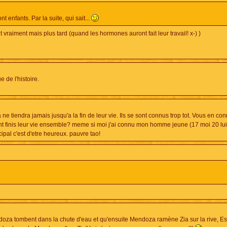
nt enfants. Par la suite, qui sait...
nt vraiment mais plus tard (quand les hormones auront fait leur travail! x-) )
 de l'histoire.
ne tiendra jamais jusqu'a la fin de leur vie. Ils se sont connus trop tot. Vous en co
ont finis leur vie ensemble? meme si moi j'ai connu mon homme jeune (17 moi 20 lui
ncipal c'est d'etre heureux. pauvre tao!
ndoza tombent dans la chute d'eau et qu'ensuite Mendoza ramène Zia sur la rive, E