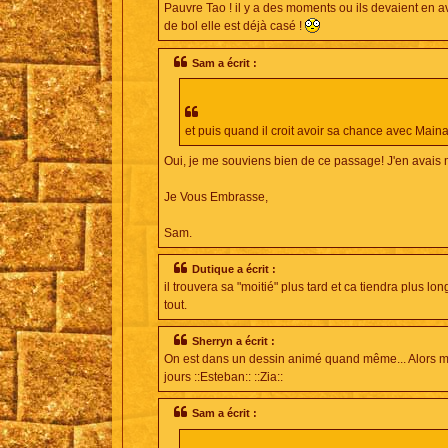
Pauvre Tao ! il y a des moments ou ils devaient en av
de bol elle est déjà casé !
Sam a écrit :
et puis quand il croit avoir sa chance avec Maina
Oui, je me souviens bien de ce passage! J'en avais mal
Je Vous Embrasse,
Sam.
Dutique a écrit :
il trouvera sa "moitié" plus tard et ca tiendra plus lo
tout.
Sherryn a écrit :
On est dans un dessin animé quand même... Alors moi j
jours ::Esteban:: ::Zia::
Sam a écrit :