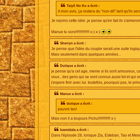
Taiyô No Ko a écrit :
A mon avis, ça restera du "non-dit" tant qu'ils sero
Je rejoins cette idée ,je pense qu'en fait ils s'aimero
Manue tu sors!!!!!!!!!!!!!!! x-) x-)
Sherryn a écrit :
Je pense que l'idée du couple serait une suite logique
Mais seulement dans quelques années...
Dutique a écrit :
je pense qu'a cet age, meme si ils sont amoureux, ca 
vous , des gens qui se sont connus aussi tot et qui 
j'espere finir avec lui. toutefois, pourquoi pas, le pri
Manue a écrit :
dutique a écrit :
pauvre tao!
Mais non il a toujours Pichu!!!!!!!!!!!!! x-)
Isamidala a écrit :
Dans l'épisode 28, lorsque Zia, Esteban, Tao et Me