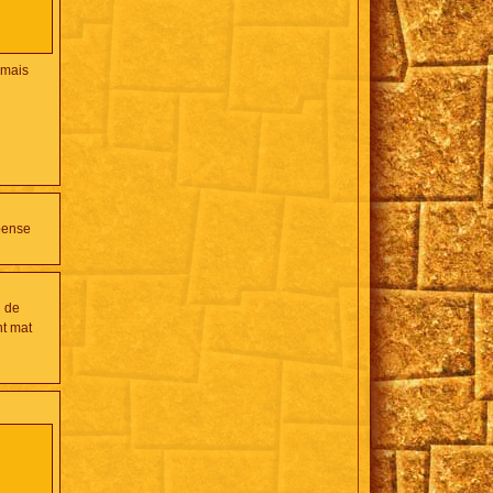
 mais
 pense
u de
nt mat