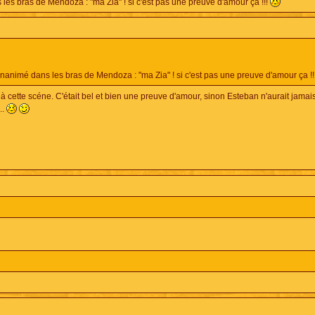
les bras de Mendoza : "ma Zia" ! si c'est pas une preuve d'amour ça !!!
nanimé dans les bras de Mendoza : "ma Zia" ! si c'est pas une preuve d'amour ça !!
 à cette scéne. C'était bel et bien une preuve d'amour, sinon Esteban n'aurait jamai
..