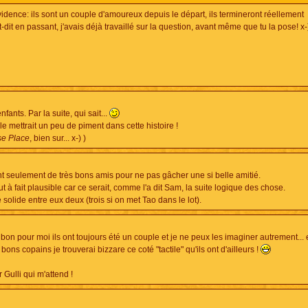
idence: ils sont un couple d'amoureux depuis le départ, ils termineront réellement
it-dit en passant, j'avais déjà travaillé sur la question, avant même que tu la pose! x-
fants. Par la suite, qui sait...
vale mettrait un peu de piment dans cette histoire !
se Place
, bien sur... x-) )
ent seulement de très bons amis pour ne pas gâcher une si belle amitié.
 à fait plausible car ce serait, comme l'a dit Sam, la suite logique des chose.
 solide entre eux deux (trois si on met Tao dans le lot).
! bon pour moi ils ont toujours été un couple et je ne peux les imaginer autrement... 
2 bons copains je trouverai bizzare ce coté "tactile" qu'ils ont d'ailleurs !
 Gulli qui m'attend !