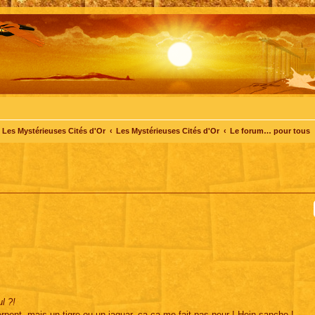
Les Mystérieuses Cités d'Or
Les Mystérieuses Cités d'Or
Le forum… pour tous
ul ?!
rpent, mais un tigre ou un jaguar, ca ca me fait pas peur ! Hein sancho !