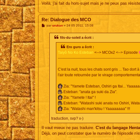
Voilà, j'ai fait du hors-sujet mais je ne peux pas rési
Re: Dialogue des MCO
M
par
urukan
»
24 05 2011, 15:08
e
s
s
fils-du-soleil a écrit :
a
g
Ero guro a écrit :
e
Taiyô No Ko Esteban
<--> MCOx2 <--> Episode
-----------------------------------------------------------------
C'est la nuit, tous les chats sont gris ... Tao do
l'air toute retournée par le virage comportementa
Zia: "Yamete Esteban, Oshiri ga Itai... Yaaaaaaa
Esteban: "anata ga suki da Zia".
Zia: "Yamete ! Itai" !
Esteban: "Watashi suki anata no Oshiri, Wata
Zia: "Watashi man'kitsu ! Yaaaaaaaa" !!!
traduction, svp? x-)
Il vaut mieux ne pas traduire.
C'est du langage Henta
Déjà, on peut constater que le numéro de l'épisode n'