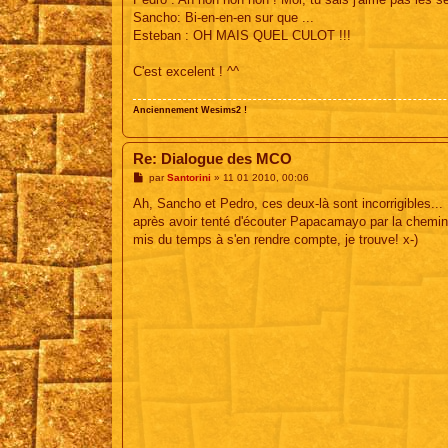
Sancho: Bi-en-en-en sur que ...
Esteban : OH MAIS QUEL CULOT !!!
C'est excelent ! ^^
Anciennement Wesims2 !
Re: Dialogue des MCO
M
par
Santorini
»
11 01 2010, 00:06
e
s
Ah, Sancho et Pedro, ces deux-là sont incorrigibles.
s
après avoir tenté d'écouter Papacamayo par la chemi
a
g
mis du temps à s'en rendre compte, je trouve! x-)
e