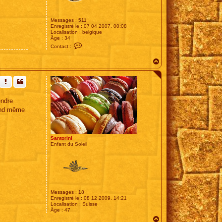
Messages :
511
Enregistré le :
07 04 2007, 00:08
Localisation :
belgique
Âge :
34
C
Contact :
o
n
H
t
a
a
c
u
t
t
e
r
G
endre
r
é
uand même
g
o
r
y
Santorini
H
Enfant du Soleil
o
u
s
e
Messages :
18
Enregistré le :
08 12 2009, 14:21
Localisation :
Suisse
Âge :
47
H