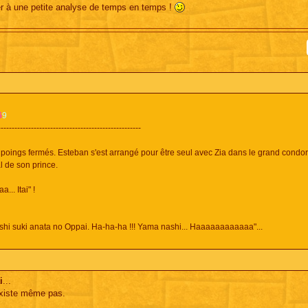
ster à une petite analyse de temps en temps !
6
9
----------------------------------------------------
rt à poings fermés. Esteban s'est arrangé pour être seul avec Zia dans le grand condor 
l de son prince.
... Itai" !
shi suki anata no Oppai. Ha-ha-ha !!! Yama nashi... Haaaaaaaaaaaa"...
i
...
existe même pas.