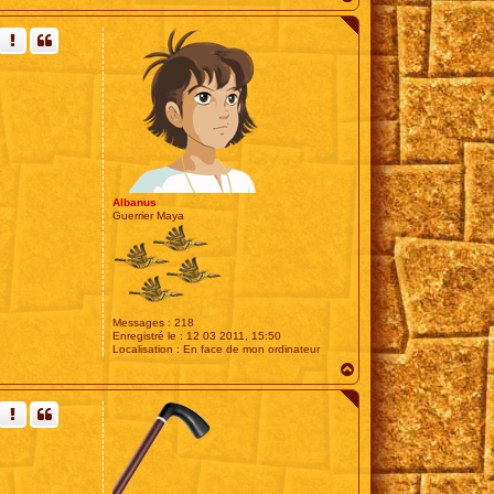
a
u
t
Albanus
Guerrier Maya
Messages :
218
Enregistré le :
12 03 2011, 15:50
Localisation :
En face de mon ordinateur
H
a
u
t