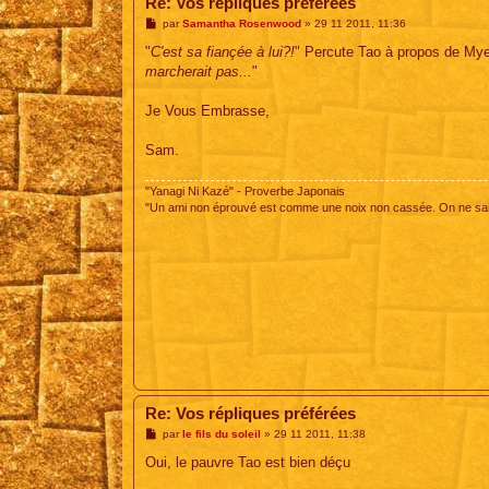
Re: Vos répliques préférées
M
par
Samantha Rosenwood
»
29 11 2011, 11:36
e
s
"
C'est sa fiançée à lui?!
" Percute Tao à propos de Myen
s
marcherait pas...
"
a
g
e
Je Vous Embrasse,
Sam.
"Yanagi Ni Kazé" - Proverbe Japonais
"Un ami non éprouvé est comme une noix non cassée. On ne sait
Re: Vos répliques préférées
M
par
le fils du soleil
»
29 11 2011, 11:38
e
s
Oui, le pauvre Tao est bien déçu
s
a