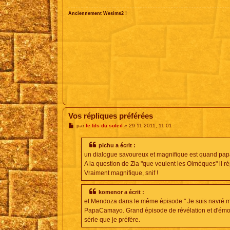
e
Anciennement Wesims2 !
Vos répliques préférées
M
par
le fils du soleil
»
29 11 2011, 11:01
e
s
s
pichu a écrit :
a
un dialogue savoureux et magnifique est quand papa 
g
e
A la question de Zia "que veulent les Olmèques" il r
Vraiment magnifique, snif !
komenor a écrit :
et Mendoza dans le même épisode " Je suis navré mai
PapaCamayo. Grand épisode de révélation et d'émotion
série que je préfère.