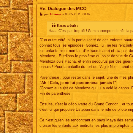
Re: Dialogue des MCO
M
par
Albanus
»
03 05 2011, 08:02
e
s
s
Karas a écrit :
a
Haaa C'est pas trop tôt ! Gomez comprend enfin la pa
g
e
D'un autre côté, si la particularité de ces enfants sau
connait tous les épisodes, Gomez, lui, ne les rencontre
les enfants n'ont rien fait d'extraordinaire) et n'a pas
Mendoza ! Eutdions le problème du point de vue de G
Mendoza puis Pacha, et enfin secourus par des guerrie
ennuis ! Pour la bataille du fort de l'Aigle Noir, il croi
Parenthèse : pour rester dans le sujet, une de mes ph
"Ah ! Celà, je ne lui pardonnerai jamais !"
(Gomez au sujet de Mendoza qui lui a volé le canon. R
Fin de parenthèse.
Ensuite, c'est la découverte du Grand Condor... et t
c'est lui qui propulse Esteban dans le rôle de pilote im
Ce n'est qu'en les rencontrant en pays Maya des semain
croiser les enfants aux endroits les plus impromptus... 