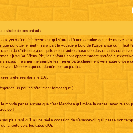
rticularité de ces enfants.
te aux yeux d'un téléspectateur qui s'attend à une certaine dose de merveilleux
 que ponctuellement (mis à part le voyage à bord de l'Esperanza où, il faut l'
 de raison de s'attendre à ce qu'ils soient autre chose que des enfants qui suive
omez : jusqu'au Vieux Pic, les enfants sont apparemment protégé successiv
rs incas, mais rien ne semble les mener particulièrement vers autre chose q
t que c'est Mendoza qui est derrière les projectiles.
rases préférées dans le DA :
egardez un peu sa tête, c'est fantastique.)
out le monde pense encore que c'est Mendoza qui mène la danse, avec raison 
provisé !
es plus tard qu'il a une réelle occasion de s'apercevoir qu'il passe son tem
de la route vers les Cités d'Or.