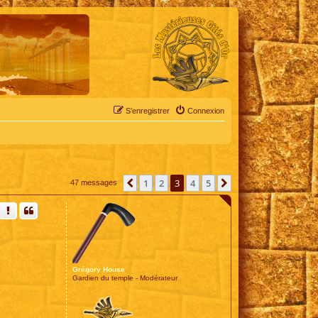
S’enregistrer
Connexion
1
2
3
4
5
Précédente
Suivante
47 messages
Grégory House
Gardien du temple - Modérateur