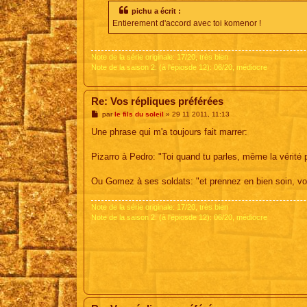
pichu a écrit :
Entierement d'accord avec toi komenor !
Note de la série originale: 17/20, très bien
Note de la saison 2: (à l'épiosde 12): 06/20, médiocre
Re: Vos répliques préférées
M
par
le fils du soleil
»
29 11 2011, 11:13
e
s
Une phrase qui m'a toujours fait marrer:
s
a
g
Pizarro à Pedro: "Toi quand tu parles, même la vérité
e
Ou Gomez à ses soldats: "et prennez en bien soin, vo
Note de la série originale: 17/20, très bien
Note de la saison 2: (à l'épiosde 12): 06/20, médiocre