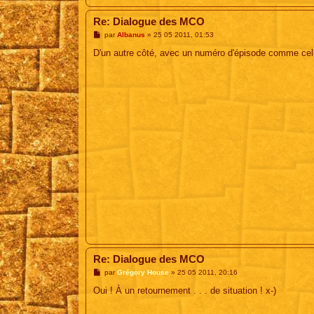
Re: Dialogue des MCO
M
par
Albanus
»
25 05 2011, 01:53
e
s
D'un autre côté, avec un numéro d'épisode comme celui-
s
a
g
e
Re: Dialogue des MCO
M
par
Grégory House
»
25 05 2011, 20:16
e
s
Oui ! À un retournement . . . de situation ! x-)
s
a
g