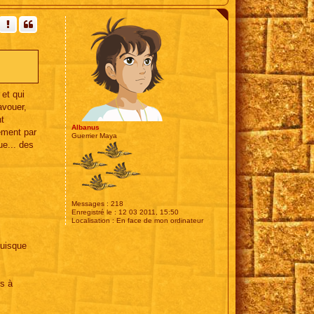
a
u
t
 et qui
avouer,
nt
Albanus
ement par
Guerrier Maya
ue... des
Messages :
218
Enregistré le :
12 03 2011, 15:50
Localisation :
En face de mon ordinateur
puisque
ps à