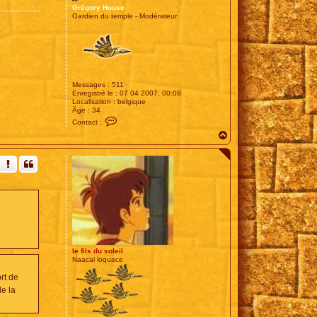
Grégory House
Gardien du temple - Modérateur
Messages :
511
Enregistré le :
07 04 2007, 00:08
Localisation :
belgique
Âge :
34
C
Contact :
o
H
n
t
a
a
u
c
t
t
e
r
G
r
é
g
o
r
y
le fils du soleil
H
Naacal loquace
o
u
rt de
s
e
de la