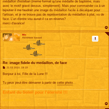
médaillon d'esteban (meme format qu'une médaille de baptème, mais
avec le motif gravé dessus, simplement). Mais pour commander ca à un
bijoutier il me faudrait une image du médaillon facile à décalquer pour
l'artisan, et je ne trouve pas de représentation du médaillon à plat, vu de
face. L'un d'entre vou aurait-il ca en réserve?
merci d'avance!
Mix
Alchimiste bavard
Re: image fidele du medaillon, de face
M
21 03 2010, 19:19
e
s
Bonjour à toi, Fille de la Lune !!!
s
a
g
Tu peux peut-être démarrer à partir de
cette photo
...
e
Enfant du Soleil pour l'éternité !!!
Au revoir... À bientôt.