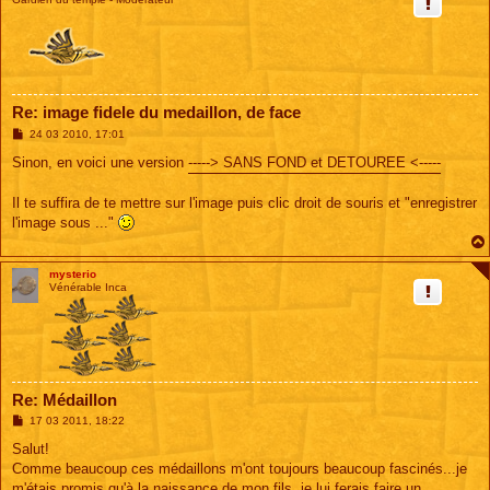
Re: image fidele du medaillon, de face
M
24 03 2010, 17:01
e
s
Sinon, en voici une version
-----> SANS FOND et DETOUREE <-----
s
a
g
Il te suffira de te mettre sur l'image puis clic droit de souris et "enregistrer
e
l'image sous ..."
mysterio
Vénérable Inca
Re: Médaillon
M
17 03 2011, 18:22
e
s
Salut!
s
Comme beaucoup ces médaillons m'ont toujours beaucoup fascinés...je
a
g
m'étais promis qu'à la naissance de mon fils, je lui ferais faire un