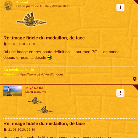
Routard
Grand prêtre de la Cité - Webmaster
Re: image fidele du medaillon, de face
M
21 03 2010, 21:20
e
s
j'ai une image en très haute définition ... sur mon PC ... en panne ...
s
depuis 6 mois ... désolé
a
g
e
Au revoir, à bientôt
Routard,
https://www.LesCitesdOr.com
Taiyô No Ko
Marin taciturne
Re: image fidele du medaillon, de face
M
21 03 2010, 22:30
e
s
Si jamais la photo de Mix ne convenait pas, voici une option