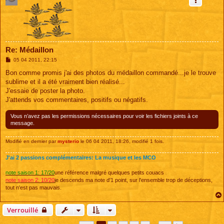
Re: Médaillon
M
05 04 2011, 22:15
e
s
Bon comme promis j'ai des photos du médaillon commandé...je le trouve
s
sublime et il a été vraiment bien réalisé...
a
g
J'essaie de poster la photo.
e
J'attends vos commentaires, positifs ou négatifs.
Vous n’avez pas les permissions nécessaires pour voir les fichiers joints à ce
message.
Modifié en dernier par
mysterio
le 06 04 2011, 18:26, modifié 1 fois.
J'ai 2 passions complémentaires: La musique et les MCO
note saison 1: 17/20
une référence malgré quelques petits couacs
note saison 2: 10/20
je descends ma note d'1 point, sur l'ensemble trop de déceptions,
tout n'est pas mauvais.
Verrouillé