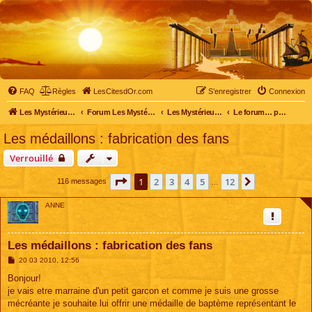
FAQ
Règles
LesCitesdOr.com
S’enregistrer
Connexion
Les Mystérieuses Cités d'Or - LesCitesdOr.com
Forum Les Mystérieuses Cités d'Or
Les Mystérieuses Cités d'Or
Le forum… pour tous
Les médaillons : fabrication des fans
Verrouillé
Page
1
sur
12
1
2
3
4
5
12
Suivante
116 messages
…
ANNE
Les médaillons : fabrication des fans
M
20 03 2010, 12:56
e
s
Bonjour!
s
je vais etre marraine d'un petit garcon et comme je suis une grosse
a
g
mécréante je souhaite lui offrir une médaille de baptème représentant le
e