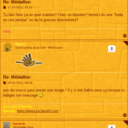
Re: Médaillon
M
17 03 2011, 21:12
e
s
Tu fais faire ça en quel matière? Chez un bijoutier? feront-t-ils une "fonte
s
en cire perdue" ou de la gravure directement?
a
g
e
Irène
Routard
Grand prêtre de la Cité - Webmaster
Re: Médaillon
M
18 03 2011, 08:38
e
s
pas de soucis pour poster une image ! il y a une balise pour ça lorsque tu
s
rédiges ton message
a
g
e
Au revoir, à bientôt
Routard,
https://www.LesCitesdOr.com
mysterio
Vénérable Inca