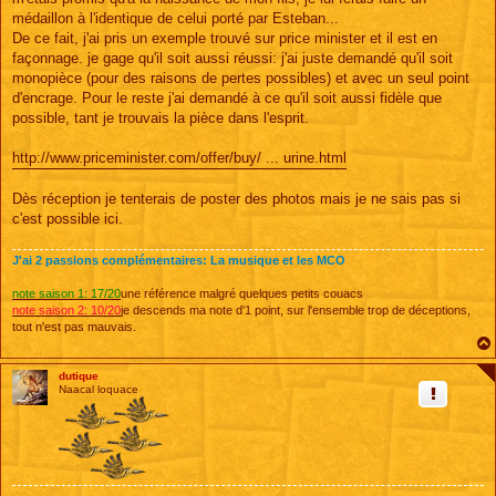
e
médaillon à l'identique de celui porté par Esteban...
De ce fait, j'ai pris un exemple trouvé sur price minister et il est en
façonnage. je gage qu'il soit aussi réussi: j'ai juste demandé qu'il soit
monopièce (pour des raisons de pertes possibles) et avec un seul point
d'encrage. Pour le reste j'ai demandé à ce qu'il soit aussi fidèle que
possible, tant je trouvais la pièce dans l'esprit.
http://www.priceminister.com/offer/buy/ ... urine.html
Dès réception je tenterais de poster des photos mais je ne sais pas si
c'est possible ici.
J'ai 2 passions complémentaires: La musique et les MCO
note saison 1: 17/20
une référence malgré quelques petits couacs
note saison 2: 10/20
je descends ma note d'1 point, sur l'ensemble trop de déceptions,
tout n'est pas mauvais.
dutique
Naacal loquace