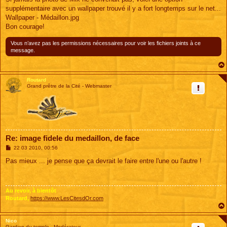
s
supplémentaire avec un wallpaper trouvé il y a fort longtemps sur le net...
a
g
Wallpaper - Médaillon.jpg
e
Bon courage!
Vous n’avez pas les permissions nécessaires pour voir les fichiers joints à ce
message.
Routard
Grand prêtre de la Cité - Webmaster
Re: image fidele du medaillon, de face
M
22 03 2010, 00:56
e
s
Pas mieux ... je pense que ça devrait le faire entre l'une ou l'autre !
s
a
g
e
Au revoir, à bientôt
Routard,
https://www.LesCitesdOr.com
Nico
Gardien du temple - Modérateur