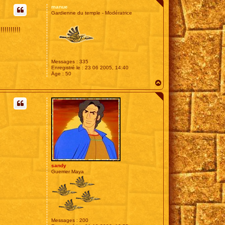
u
manue
t
Gardienne du temple - Modératrice
!!!!!!!!!!
Messages :
335
Enregistré le :
23 06 2005, 14:40
Âge :
50
H
a
u
t
sandy
Guerrier Maya
Messages :
200