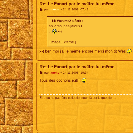
Re: Le Fanart par le maître lui même
M
par
manue
»
24 11 2008, 07:49
e
s
s
Wesims2 a écrit :
a
ah ? moi pas jaloux !
g
e
...
x-)
[ Image Externe ]
x-) ben moi j'ai le même encore merci mon tit Wes
Re: Le Fanart par le maître lui même
M
par
jancky
»
24 11 2008, 10:54
e
s
Tous des cochons ici!!!!
s
a
g
e
Être ou ne pas être collectionneur, là est la question...