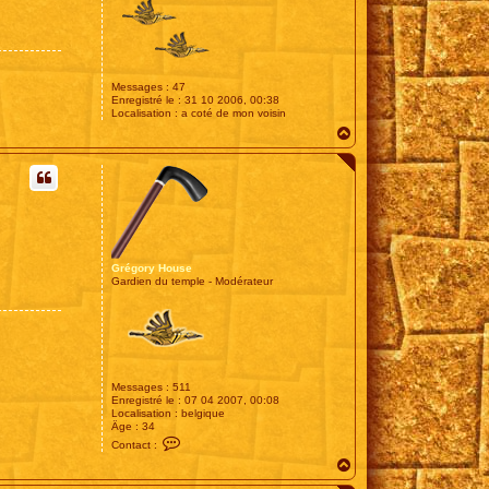
Messages :
47
Enregistré le :
31 10 2006, 00:38
Localisation :
a coté de mon voisin
H
a
u
t
Grégory House
Gardien du temple - Modérateur
Messages :
511
Enregistré le :
07 04 2007, 00:08
Localisation :
belgique
Âge :
34
C
Contact :
o
H
n
t
a