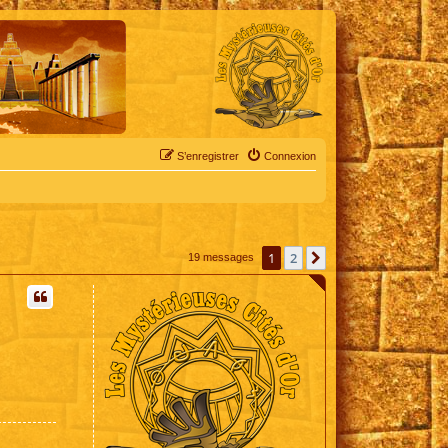
S’enregistrer
Connexion
1
2
Suivante
19 messages