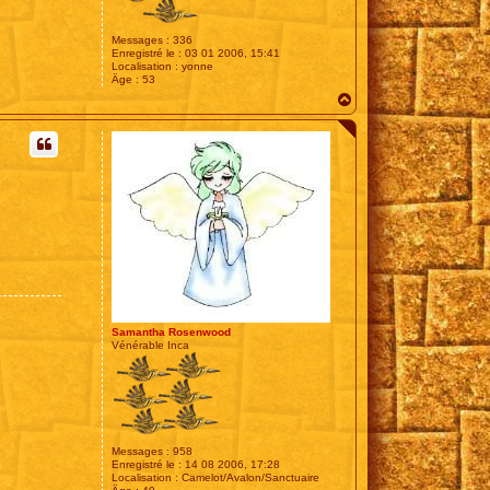
Messages :
336
Enregistré le :
03 01 2006, 15:41
Localisation :
yonne
Âge :
53
H
a
u
t
Samantha Rosenwood
Vénérable Inca
Messages :
958
Enregistré le :
14 08 2006, 17:28
Localisation :
Camelot/Avalon/Sanctuaire