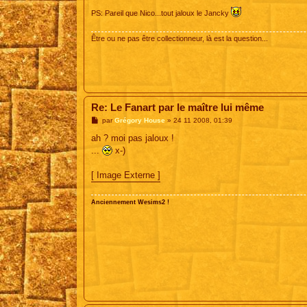
e
PS: Pareil que Nico...tout jaloux le Jancky
Être ou ne pas être collectionneur, là est la question...
Re: Le Fanart par le maître lui même
M
par
Grégory House
»
24 11 2008, 01:39
e
s
ah ? moi pas jaloux !
s
...
x-)
a
g
e
[ Image Externe ]
Anciennement Wesims2 !