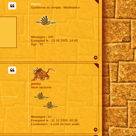
a
u
manue
c
t
Gardienne du temple - Modératrice
t
e
r
G
r
é
g
o
Messages :
335
r
Enregistré le :
23 06 2005, 14:40
y
Âge :
50
H
o
u
s
H
e
a
u
t
jancky
Marin taciturne
Messages :
47
Enregistré le :
31 10 2006, 00:38
Localisation :
a coté de mon voisin
H
a