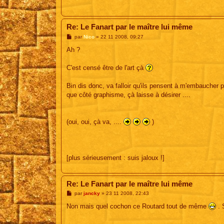
Re: Le Fanart par le maître lui même
M
par
Nico
»
22 11 2008, 09:27
e
s
Ah ?
s
a
g
C'est censé être de l'art çà
e
Bin dis donc, va falloir qu'ils pensent à m'embaucher p
que côté graphisme, çà laisse à désirer ....
(oui, oui, çà va, ....
)
[plus sérieusement : suis jaloux !]
Re: Le Fanart par le maître lui même
M
par
jancky
»
23 11 2008, 22:43
e
s
Non mais quel cochon ce Routard tout de même
. 
s
a
g