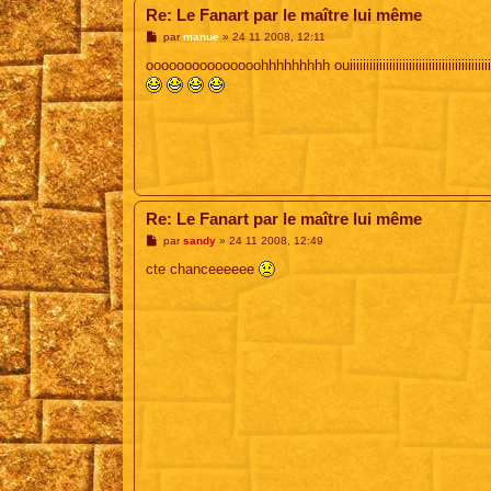
Re: Le Fanart par le maître lui même
M
par
manue
»
24 11 2008, 12:11
e
s
ooooooooooooooohhhhhhhhh ouiiiiiiiiiiiiiiiiiiiiiiiiiiiiiiiiiiiiiiiiii
s
a
g
e
Re: Le Fanart par le maître lui même
M
par
sandy
»
24 11 2008, 12:49
e
s
cte chanceeeeee
s
a
g
e