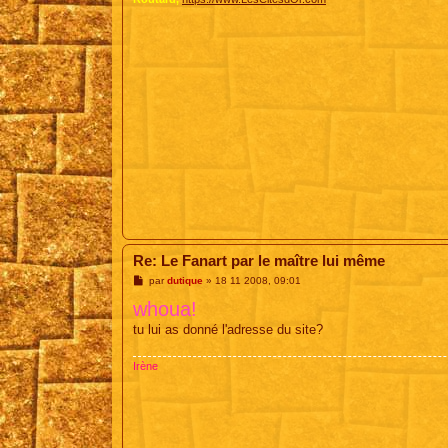
Re: Le Fanart par le maître lui même
M
par
dutique
»
18 11 2008, 09:01
e
whoua!
s
s
tu lui as donné l'adresse du site?
a
g
e
Irène