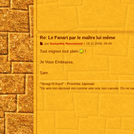
Re: Le Fanart par le maître lui même
M
par
Samantha Rosenwood
»
18 11 2008, 09:46
e
s
Tout mignon tout plein
!
s
a
g
Je Vous Embrasse,
e
Sam.
"Yanagi Ni Kazé" - Proverbe Japonais
"Un ami non éprouvé est comme une noix non cassée. On ne sait