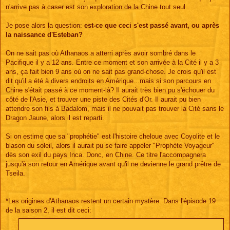
n'arrive pas à caser est son exploration de la Chine tout seul.
Je pose alors la question:
est-ce que ceci s'est passé avant, ou après
la naissance d'Esteban?
On ne sait pas où Athanaos a atterri après avoir sombré dans le
Pacifique il y a 12 ans. Entre ce moment et son arrivée à la Cité il y a 3
ans, ça fait bien 9 ans où on ne sait pas grand-chose. Je crois qu'il est
dit qu'il a été à divers endroits en Amérique...mais si son parcours en
Chine s'était passé à ce moment-là? Il aurait très bien pu s'échouer du
côté de l'Asie, et trouver une piste des Cités d'Or. Il aurait pu bien
attendre son fils à Badalom, mais il ne pouvait pas trouver la Cité sans le
Dragon Jaune, alors il est reparti.
Si on estime que sa "prophétie" est l'histoire cheloue avec Coyolite et le
blason du soleil, alors il aurait pu se faire appeler "Prophète Voyageur"
dès son exil du pays Inca. Donc, en Chine. Ce titre l'accompagnera
jusqu'à son retour en Amérique avant qu'il ne devienne le grand prêtre de
Tseila.
*Les origines d'Athanaos restent un certain mystère. Dans l'épisode 19
de la saison 2, il est dit ceci: