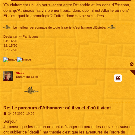
Y'a clairement un lien sous-jacent entre l'Atlantide et les dons d'Esteban,
dons qu'Athanaos n'a visiblement pas...donc quoi, il est Atlante ou non?
Et c'est quoi la chronologie? Faites donc savoir vos idées.
Le meilleur personnage de toute la série, c'est la mère d'Esteban.
Deviantart
--
Fanfictions
S1: 14/20
S2: 15/20
S3: 17/20
Stess
Enfant du Soleil
Re: Le parcours d'Athanaos: où il va et d'où il vient
M
24 04 2026, 10:09
e
s
Bonjour
s
Je pense que les saison ce sont mélanger un peu et les nouvelles saison
a
g
ont oublier ce "detail " ma théorie c'est que les aventures de l'ordre du
e