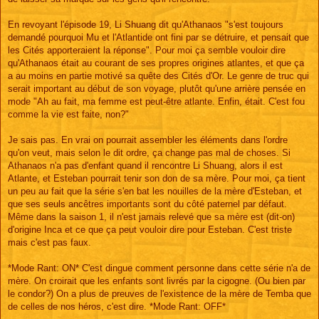
En revoyant l'épisode 19, Li Shuang dit qu'Athanaos "s'est toujours
demandé pourquoi Mu et l'Atlantide ont fini par se détruire, et pensait que
les Cités apporteraient la réponse". Pour moi ça semble vouloir dire
qu'Athanaos était au courant de ses propres origines atlantes, et que ça
a au moins en partie motivé sa quête des Cités d'Or. Le genre de truc qui
serait important au début de son voyage, plutôt qu'une arrière pensée en
mode "Ah au fait, ma femme est peut-être atlante. Enfin, était. C'est fou
comme la vie est faite, non?"
Je sais pas. En vrai on pourrait assembler les éléments dans l'ordre
qu'on veut, mais selon le dit ordre, ça change pas mal de choses. Si
Athanaos n'a pas d'enfant quand il rencontre Li Shuang, alors il est
Atlante, et Esteban pourrait tenir son don de sa mère. Pour moi, ça tient
un peu au fait que la série s'en bat les nouilles de la mère d'Esteban, et
que ses seuls ancêtres importants sont du côté paternel par défaut.
Même dans la saison 1, il n'est jamais relevé que sa mère est (dit-on)
d'origine Inca et ce que ça peut vouloir dire pour Esteban. C'est triste
mais c'est pas faux.
*Mode Rant: ON* C'est dingue comment personne dans cette série n'a de
mère. On croirait que les enfants sont livrés par la cigogne. (Ou bien par
le condor?) On a plus de preuves de l'existence de la mère de Temba que
de celles de nos héros, c'est dire. *Mode Rant: OFF*