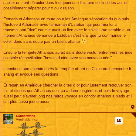
sablier ce sont dérouler dans leur jeunesse l'histoire de l'inde les aurait
possiblement séparer pour x ou x raison.
Fernedo et Athanaos en route pour les Amérique séparation du duo puis
l'histoire d Athanaos avec la maman d'Esteban qui pour moi lui a
transmis son "don" car elle avait un lien avec le soleil il me semble a un
moment Athanaos demande a Esteban c'est vrai que tu commande le
soleil donc sans doute pas un talent atlante
.
Ensuite la tempête Athanaos aurait sans doute voulu rentrer vers les inde
possible réconciliation "besoin d aide avec son nouveau née " .
Il continue son chemin après la tempête atterri en Chine ou il rencontre li
shang et évoqué ses questions
Et repart en Amérique chercher la cites d or pour justement retrouver son
fils et disons que Athanaos seul ça a durer longtemps et puis le voyage
aussi peut s'avérer long nos héros voyage en condor athanos a pieds et il
est plus aussi jeune aussi.
Sandentwins
Vénérable Inca