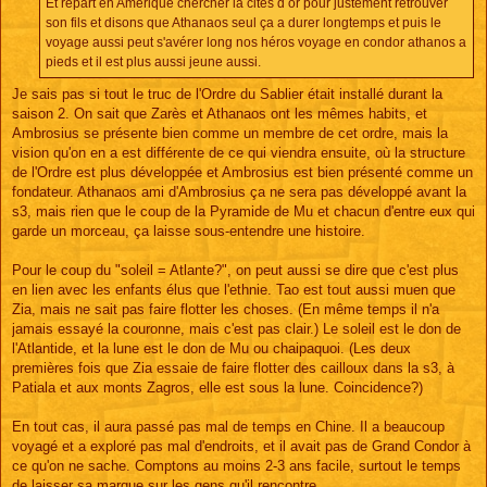
Et repart en Amérique chercher la cites d or pour justement retrouver
son fils et disons que Athanaos seul ça a durer longtemps et puis le
voyage aussi peut s'avérer long nos héros voyage en condor athanos a
pieds et il est plus aussi jeune aussi.
Je sais pas si tout le truc de l'Ordre du Sablier était installé durant la
saison 2. On sait que Zarès et Athanaos ont les mêmes habits, et
Ambrosius se présente bien comme un membre de cet ordre, mais la
vision qu'on en a est différente de ce qui viendra ensuite, où la structure
de l'Ordre est plus développée et Ambrosius est bien présenté comme un
fondateur. Athanaos ami d'Ambrosius ça ne sera pas développé avant la
s3, mais rien que le coup de la Pyramide de Mu et chacun d'entre eux qui
garde un morceau, ça laisse sous-entendre une histoire.
Pour le coup du "soleil = Atlante?", on peut aussi se dire que c'est plus
en lien avec les enfants élus que l'ethnie. Tao est tout aussi muen que
Zia, mais ne sait pas faire flotter les choses. (En même temps il n'a
jamais essayé la couronne, mais c'est pas clair.) Le soleil est le don de
l'Atlantide, et la lune est le don de Mu ou chaipaquoi. (Les deux
premières fois que Zia essaie de faire flotter des cailloux dans la s3, à
Patiala et aux monts Zagros, elle est sous la lune. Coincidence?)
En tout cas, il aura passé pas mal de temps en Chine. Il a beaucoup
voyagé et a exploré pas mal d'endroits, et il avait pas de Grand Condor à
ce qu'on ne sache. Comptons au moins 2-3 ans facile, surtout le temps
de laisser sa marque sur les gens qu'il rencontre.