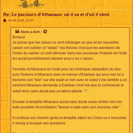
Re: Le parcours d'Athanaos: où il va et d'où il vient
M
24 04 2026, 20:47
e
s
s
Stess
a écrit :
a
Bonjour
g
e
Je pense que les saison ce sont mélanger un peu et les nouvelles
saison ont oublier ce "detail " ma théorie c'est que les aventures de
l'ordre du sablier ce sont dérouler dans leur jeunesse l'histoire de l'inde
les aurait possiblement séparer pour x ou x raison.
Fernedo et Athanaos en route pour les Amérique séparation du duo
puis l'histoire d Athanaos avec la maman d'Esteban qui pour moi lui a
transmis son "don" car elle avait un lien avec le soleil il me semble a un
moment Athanaos demande a Esteban c'est vrai que tu commande le
soleil donc sans doute pas un talent atlante
.
Ensuite la tempête Athanaos aurait sans doute voulu rentrer vers les
inde possible réconciliation "besoin d aide avec son nouveau née " .
Il continue son chemin après la tempête atterri en Chine ou il rencontre
li shang et évoqué ses questions