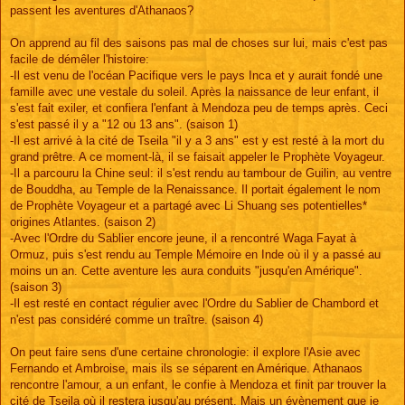
s
passent les aventures d'Athanaos?
a
g
e
On apprend au fil des saisons pas mal de choses sur lui, mais c'est pas
facile de démêler l'histoire:
-Il est venu de l'océan Pacifique vers le pays Inca et y aurait fondé une
famille avec une vestale du soleil. Après la naissance de leur enfant, il
s'est fait exiler, et confiera l'enfant à Mendoza peu de temps après. Ceci
s'est passé il y a "12 ou 13 ans". (saison 1)
-Il est arrivé à la cité de Tseila "il y a 3 ans" est y est resté à la mort du
grand prêtre. A ce moment-là, il se faisait appeler le Prophète Voyageur.
-Il a parcouru la Chine seul: il s'est rendu au tambour de Guilin, au ventre
de Bouddha, au Temple de la Renaissance. Il portait également le nom
de Prophète Voyageur et a partagé avec Li Shuang ses potentielles*
origines Atlantes. (saison 2)
-Avec l'Ordre du Sablier encore jeune, il a rencontré Waga Fayat à
Ormuz, puis s'est rendu au Temple Mémoire en Inde où il y a passé au
moins un an. Cette aventure les aura conduits "jusqu'en Amérique".
(saison 3)
-Il est resté en contact régulier avec l'Ordre du Sablier de Chambord et
n'est pas considéré comme un traître. (saison 4)
On peut faire sens d'une certaine chronologie: il explore l'Asie avec
Fernando et Ambroise, mais ils se séparent en Amérique. Athanaos
rencontre l'amour, a un enfant, le confie à Mendoza et finit par trouver la
cité de Tseila où il restera jusqu'au présent. Mais un évènement que je