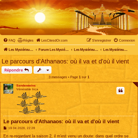
FAQ
Règles
LesCitesdOr.com
S’enregistrer
Connexion
Les Mystérieuses Cités d'Or - LesCitesdOr.com
Forum Les Mystérieuses Cités d'Or
Les Mystérieuses Cités d'Or
Les Mystérieuses Cités d'Or : saison 2 (2013)
Le parcours d'Athanaos: où il va et d'où il vient
Répondre
3 messages • Page
1
sur
1
Sandentwins
Vénérable Inca
Le parcours d'Athanaos: où il va et d'où il vient
M
19 04 2026, 22:28
e
s
En re-regardant la saison 2, il m'est venu un doute: dans quel ordre se