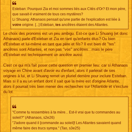
Esteban: Pourquoi Zia et moi sommes liés aux Cités d'Or? Et mon père,
que savait-il vraiment de tous ces mystères?
Li Shuang: Athanaos pensait qu'une partie de l'explication est liée à
votre
origine. [...] Esteban,
tes
ancêtres étaient des Atlantes.
Le choix des pronoms est un peu ambigu. Est-ce que Li Shuang (et donc
Athanaos) parle d'Esteban et Zia en tant qu'enfants élus? Ou bien
d'Esteban et lui-même en tant que père et fils? Il est bien dit "tes"
ancêtres sont Atlantes, et non pas "vos" ancêtres...mais le père
d'Esteban est techniquement un ancêtre aussi.
C'est ce qui m'a fait poser cette question en premier lieu: car si Athanaos
voyage en Chine avant d'avoir eu d'enfant, alors il parlerait de ses
origines à lui, et Li Shuang remet un pluriel derrière pour inclure Esteban.
Mais si il a eu un enfant dont il sait que la mère est d'origine Atlante,
alors il pourrait très bien mener des recherches sur l'Atlantide et s'exclure
du lot.
"Comme tu ressembles à ta mère... Est-il vrai que tu commandes au
soleil?" (Athanaos, s2e26)
"J'adore quand il [commande au soleil]! Les Atlantes savaient quand
même faire des trucs sympa." (Tao, s3e25)