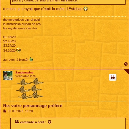
pas à y croire. Je suis vraiment en France?"
a mince je croyait que c'était la mère d’Esteban
the mysterious city of gold
la misteriosa ciudad de oro
les mysterieuse cité d'or
S1.18/20
S2.16/20
S3.14/20
S4.20/20
au revoir à bientôt
Sandentwins
Vénérable Inca
Re: votre personnage préféré
M
30 03 2026, 16:28
e
s
s
estezia46
a écrit :
a
g