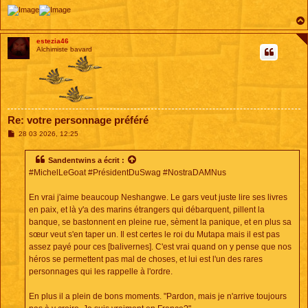
estezia46
Alchimiste bavard
Re: votre personnage préféré
M
28 03 2026, 12:25
e
s
s
Sandentwins
a écrit :
a
#MichelLeGoat #PrésidentDuSwag #NostraDAMNus
g
e
En vrai j'aime beaucoup Neshangwe. Le gars veut juste lire ses livres
en paix, et là y'a des marins étrangers qui débarquent, pillent la
banque, se bastonnent en pleine rue, sèment la panique, et en plus sa
sœur veut s'en taper un. Il est certes le roi du Mutapa mais il est pas
assez payé pour ces [balivernes]. C'est vrai quand on y pense que nos
héros se permettent pas mal de choses, et lui est l'un des rares
personnages qui les rappelle à l'ordre.
En plus il a plein de bons moments. "Pardon, mais je n'arrive toujours