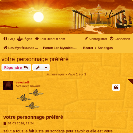
FAQ
Règles
LesCitesdOr.com
S’enregistrer
Connexion
Les Mystérieuses Cités d'Or - LesCitesdOr.com
Forum Les Mystérieuses Cités d'Or
Bistrot
Sondages
votre personnage préféré
Répondre
4 messages • Page
1
sur
1
estezia46
Alchimiste bavard
votre personnage préféré
M
01 03 2026, 21:24
e
s
salut a tous je fait juste un sondage pour savoir quelle est votre