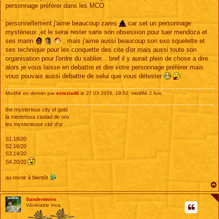
s
personnage préférer dans les MCO
a
g
e
personnellement j'aime beaucoup zares
car set un personnage
mystérieux ,et le serai rester sans son obsession pour tuer mendoza et
ses marin
, mais j'aime aussi beaucoup son exo squelette et
ses technique pour les conquette des cite d'or mais aussi toute son
organisation pour l'ordre du sablier... bref il y aurait plein de chose a dire
alors je vous laisse en debattre et dire votre personnage préférer mais
vous pouvais aussi debattre de selui que vous détester
Modifié en dernier par
estezia46
le 27 03 2026, 19:52, modifié 2 fois.
the mysterious city of gold
la misteriosa ciudad de oro
les mysterieuse cité d'or
S1.18/20
S2.16/20
S3.14/20
S4.20/20
au revoir à bientôt
Sandentwins
Vénérable Inca