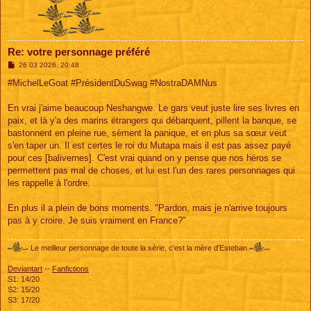
Re: votre personnage préféré
M
26 03 2026, 20:48
e
s
#MichelLeGoat #PrésidentDuSwag #NostraDAMNus
s
a
g
En vrai j'aime beaucoup Neshangwe. Le gars veut juste lire ses livres en
e
paix, et là y'a des marins étrangers qui débarquent, pillent la banque, se
bastonnent en pleine rue, sèment la panique, et en plus sa sœur veut
s'en taper un. Il est certes le roi du Mutapa mais il est pas assez payé
pour ces [balivernes]. C'est vrai quand on y pense que nos héros se
permettent pas mal de choses, et lui est l'un des rares personnages qui
les rappelle à l'ordre.
En plus il a plein de bons moments. "Pardon, mais je n'arrive toujours
pas à y croire. Je suis vraiment en France?"
Le meilleur personnage de toute la série, c'est la mère d'Esteban.
Deviantart
--
Fanfictions
S1: 14/20
S2: 15/20
S3: 17/20