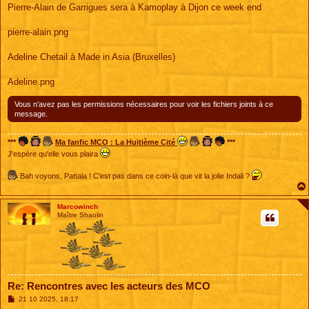
s
Pierre-Alain de Garrigues sera à Kamoplay à Dijon ce week end
s
a
g
pierre-alain.png
e
Adeline Chetail à Made in Asia (Bruxelles)
Adeline.png
Vous n’avez pas les permissions nécessaires pour voir les fichiers joints à ce
message.
***
Ma fanfic MCO : La Huitième Cité
***
J'espère qu'elle vous plaira
Bah voyons, Pattala ! C'est pas dans ce coin-là que vit la jolie Indali ?
Marcowinch
Maître Shaolin
Re: Rencontres avec les acteurs des MCO
M
21 10 2025, 18:17
e