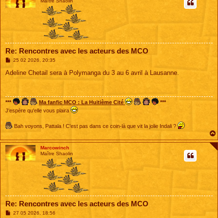
Maître Shaolin
Re: Rencontres avec les acteurs des MCO
M
25 02 2026, 20:35
e
s
Adeline Chetail sera à Polymanga du 3 au 6 avril à Lausanne.
s
a
g
e
***
Ma fanfic MCO : La Huitième Cité
***
J'espère qu'elle vous plaira
Bah voyons, Pattala ! C'est pas dans ce coin-là que vit la jolie Indali ?
Marcowinch
Maître Shaolin
Re: Rencontres avec les acteurs des MCO
M
27 05 2026, 18:56