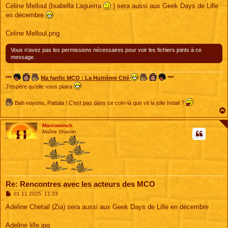
s
Céline Melloul (Isabella Laguerra
) sera aussi aux Geek Days de Lille
s
en décembre
a
g
e
Celine Melloul.png
Vous n’avez pas les permissions nécessaires pour voir les fichiers joints à ce
message.
***
Ma fanfic MCO : La Huitième Cité
***
J'espère qu'elle vous plaira
Bah voyons, Pattala ! C'est pas dans ce coin-là que vit la jolie Indali ?
Marcowinch
Maître Shaolin
Re: Rencontres avec les acteurs des MCO
M
01 11 2025, 11:33
e
s
Adeline Chetail (Zia) sera aussi aux Geek Days de Lille en décembre
s
a
g
Adeline lille.jpg