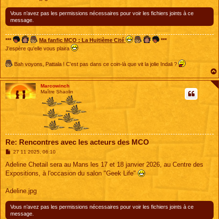
e
Vous n’avez pas les permissions nécessaires pour voir les fichiers joints à ce
message.
***
Ma fanfic MCO : La Huitième Cité
***
J'espère qu'elle vous plaira
Bah voyons, Pattala ! C'est pas dans ce coin-là que vit la jolie Indali ?
Marcowinch
Maître Shaolin
Re: Rencontres avec les acteurs des MCO
M
27 11 2025, 06:10
e
s
Adeline Chetail sera au Mans les 17 et 18 janvier 2026, au Centre des
s
Expositions, à l'occasion du salon "Geek Life"
a
g
e
Adeline.jpg
Vous n’avez pas les permissions nécessaires pour voir les fichiers joints à ce
message.