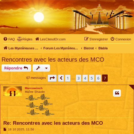
FAQ
Règles
LesCitesdOr.com
S’enregistrer
Connexion
Les Mystérieuses Cités d'Or - LesCitesdOr.com
Forum Les Mystérieuses Cités d'Or
Bistrot
Blabla
Rencontres avec les acteurs des MCO
Répondre
Page
7
sur
7
1
3
4
5
6
7
Précédente
67 messages
…
Marcowinch
Maître Shaolin
Re: Rencontres avec les acteurs des MCO
M
16 10 2025, 11:56
e