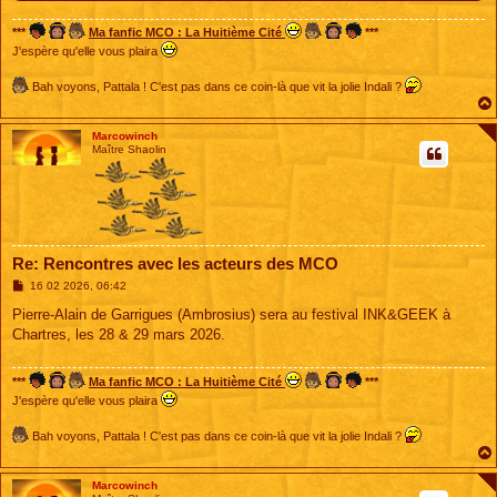
***
Ma fanfic MCO : La Huitième Cité
***
J'espère qu'elle vous plaira
Bah voyons, Pattala ! C'est pas dans ce coin-là que vit la jolie Indali ?
Marcowinch
Maître Shaolin
Re: Rencontres avec les acteurs des MCO
M
16 02 2026, 06:42
e
s
Pierre-Alain de Garrigues (Ambrosius) sera au festival INK&GEEK à
s
Chartres, les 28 & 29 mars 2026.
a
g
e
***
Ma fanfic MCO : La Huitième Cité
***
J'espère qu'elle vous plaira
Bah voyons, Pattala ! C'est pas dans ce coin-là que vit la jolie Indali ?
Marcowinch