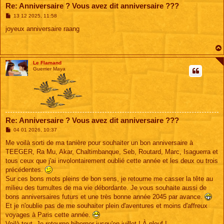
Re: Anniversaire ? Vous avez dit anniversaire ???
M
13 12 2025, 11:58
e
s
joyeux anniversaire raang
s
a
g
e
Le Flamand
Guerrier Maya
Re: Anniversaire ? Vous avez dit anniversaire ???
M
04 01 2026, 10:37
e
s
Me voilà sorti de ma tanière pour souhaiter un bon anniversaire à
s
TEEGER, Ra Mu, Akar, Chaltimbanque, Seb, Routard, Marc, Isaguerra et
a
g
tous ceux que j'ai involontairement oublié cette année et les deux ou trois
e
précédentes.
Sur ces bons mots pleins de bon sens, je retourne me casser la tête au
milieu des tumultes de ma vie débordante. Je vous souhaite aussi de
bons anniversaires futurs et une très bonne année 2045 par avance.
Et je n'oublie pas de me souhaiter plein d'aventures et moins d'affreux
voyages à Paris cette année.
Voilà tout. Je retourne hiberner jusqu'en juillet ! À plouf !