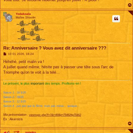
Yodakoala
Maître Shaolin
Re: Anniversaire ? Vous avez dit anniversaire ???
M
10 01 2026, 16:24
e
s
Héhéhé, petit malin va !
s
A juillet quand même, hésite pas à passer une tête sous l'arc de
a
g
Triomphe qu'on te voit à la télé...
e
Le présent, le plus
important
des temps. Profitons-en !
Saison 1 : 18.5/20
Saison 2 : 08/20
Saison 3 : 12.5/20
Saison 4 : pas pire que la 3ème, mais pas mieux... quoique...
Ma présentation :
viewtopic.php?f=7&t=80&p=75462#p75462
Ex : Akaroizis
nonoko