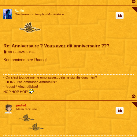
Ra Mu
Gardienne du temple - Modératrice
Re: Anniversaire ? Vous avez dit anniversaire ???
M
08 12 2025, 01:11
e
s
Bon anniversaire Raang!
s
a
g
e
- On s'est tout de même embrassés, cela ne signifie donc rien?
- HEIN? T'as embrassé Ambrosius?
- *soupir* Allez, déblaie!
HOP HOP HOP!
pedro2
Marin taciturne