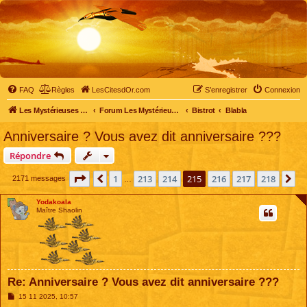
FAQ
Règles
LesCitesdOr.com
S’enregistrer
Connexion
Les Mystérieuses Cités d'Or - LesCitesdOr.com
Forum Les Mystérieuses Cités d'Or
Bistrot
Blabla
Anniversaire ? Vous avez dit anniversaire ???
Répondre
Page
215
sur
218
1
213
214
215
216
217
218
Précédente
Su
2171 messages
…
Yodakoala
Maître Shaolin
Re: Anniversaire ? Vous avez dit anniversaire ???
M
15 11 2025, 10:57
e