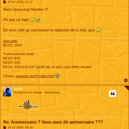
M
23 02 2026, 21:17
e
s
Merci beaucoup Nonoko !!!
s
a
g
Ah que j'ai hate
e
De mon côté jai commencé la rédaction de tu sais quoi
note serie:
MCO1: 18/20
Trahison/Insulte totale:
MCO2: 9/20
MCO3: 4/20
MCO4: 3/20 (et je suis "gentil" par ce qu'il y a les effets visuels)
Fanarts:
viewtopic.php?f=14&t=2301
Ra Mu
Gardienne du temple - Modératrice
Re: Anniversaire ? Vous avez dit anniversaire ???
M
24 02 2026, 00:30