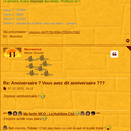
Le présent, le plus
important
des temps. Profitons-en !
Saison 1 : 18.5/20
Saison 2 : 08/20
Saison 3 : 12.5/20
Saison 4 : pas pire que la 3ème, mais pas mieux... quoique...
Ma présentation :
viewtopic.php?f=7&t=80&p=75462#p75462
Ex : Akaroizis
Marcowinch
Maître Shaolin
Re: Anniversaire ? Vous avez dit anniversaire ???
M
07 12 2025, 16:12
e
s
Joyeux anniversaire !
s
a
g
e
***
Ma fanfic MCO : La Huitième Cité
***
J'espère qu'elle vous plaira
Bah voyons, Pattala ! C'est pas dans ce coin-là que vit la jolie Indali ?