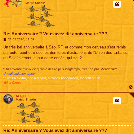
Maître Shaolin
Re: Anniversaire ? Vous avez dit anniversaire ???
M
23 02 2026, 17:59
e
s
Un très bel anniversaire à Seb_RF, et comme mon cerveau s'est remis
s
en route, peut-être que les dernières illustrations de l'Union des Enfants
a
g
du Soleil verront le jour cette année, qui sait?
e
"On savoure mieux ce qu'on a désiré plus longtemps, n'est-ce pas Mendoza?"
Unagikami mon amour
"It was a skyfall, and a rebirth, a bloody honeymoon, for both of us"
Yokai Circus
Seb_RF
Maître Shaolin
Re: Anniversaire ? Vous avez dit anniversaire ???