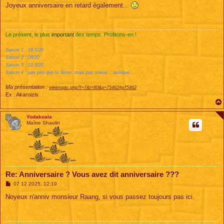
s
Joyeux anniversaire en retard également...
s
a
g
e
Le présent, le plus
important
des temps. Profitons-en !
Saison 1 : 18.5/20
Saison 2 : 08/20
Saison 3 : 12.5/20
Saison 4 : pas pire que la 3ème, mais pas mieux... quoique...
Ma présentation :
viewtopic.php?f=7&t=80&p=75462#p75462
Ex : Akaroizis
Yodakoala
Maître Shaolin
Re: Anniversaire ? Vous avez dit anniversaire ???
M
07 12 2025, 12:19
e
s
Noyeux n'anniv monsieur Raang, si vous passez toujours pas ici.
s
a
g
e