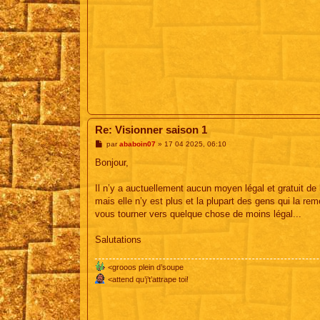
Re: Visionner saison 1
M
par
ababoin07
»
17 04 2025, 06:10
e
s
Bonjour,
s
a
g
Il n’y a auctuellement aucun moyen légal et gratuit de l
e
mais elle n’y est plus et la plupart des gens qui la reme
vous tourner vers quelque chose de moins légal...
Salutations
<grooos plein d’soupe
<attend qu’j’t’attrape toi!