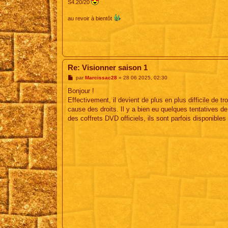
S4.20/20
au revoir à bientôt
Re: Visionner saison 1
M
par
Marcissac28
»
28 06 2025, 02:30
e
s
Bonjour !
s
Effectivement, il devient de plus en plus difficile de
a
g
cause des droits. Il y a bien eu quelques tentatives 
e
des coffrets DVD officiels, ils sont parfois disponibles 