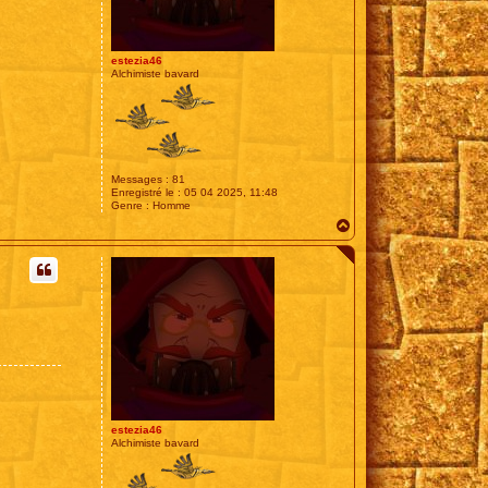
estezia46
Alchimiste bavard
Messages :
81
Enregistré le :
05 04 2025, 11:48
Genre :
Homme
H
a
u
t
estezia46
Alchimiste bavard