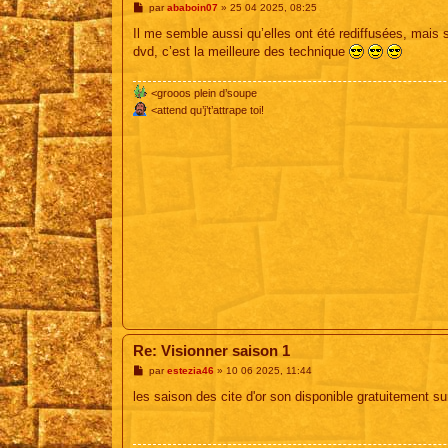
M
par
ababoin07
»
25 04 2025, 08:25
e
s
Il me semble aussi qu’elles ont été rediffusées, mais 
s
dvd, c’est la meilleure des technique
a
g
e
<grooos plein d’soupe
<attend qu’j’t’attrape toi!
Re: Visionner saison 1
M
par
estezia46
»
10 06 2025, 11:44
e
s
les saison des cite d'or son disponible gratuitement sur
s
a
g
e