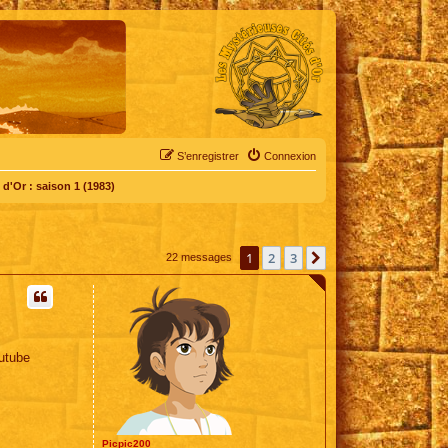
S’enregistrer
Connexion
d'Or : saison 1 (1983)
1
2
3
Suivante
22 messages
outube
Picpic200