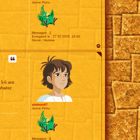
Jeune Pichu
Messages :
2
Enregistré le :
27 02 2025, 16:42
Genre :
Homme
H
a
u
t
n 5-6 ans
uhaitez
ababoin07
Jeune Pichu
Messages :
8