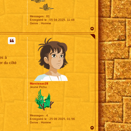
Messages :
81
Enregistré le :
05 04 2025, 11:48
Genre :
Homme
H
a
u
t
es à
er du côté
Marcissac28
Jeune Pichu
Messages :
4
Enregistré le :
25 06 2025, 01:56
Genre :
Homme
H