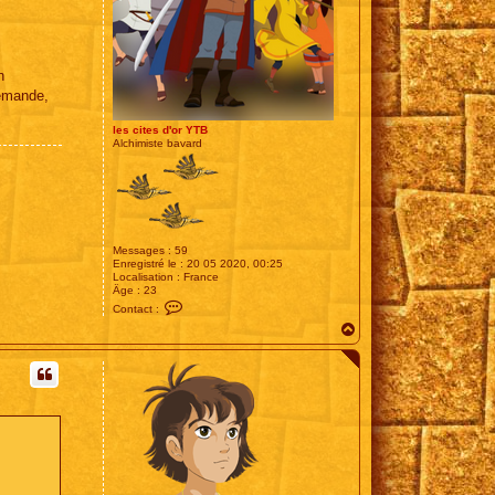
n
demande,
les cites d'or YTB
Alchimiste bavard
Messages :
59
Enregistré le :
20 05 2020, 00:25
Localisation :
France
Âge :
23
C
Contact :
o
H
n
t
a
a
u
c
t
t
e
r
l
e
s
c
i
t