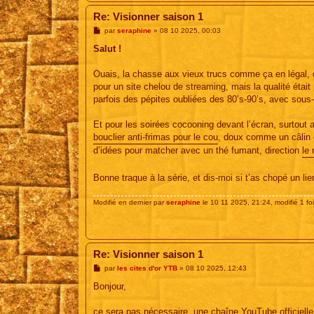
Re: Visionner saison 1
M
par
seraphine
»
08 10 2025, 00:03
e
s
Salut !
s
a
g
Ouais, la chasse aux vieux trucs comme ça en légal, c’e
e
pour un site chelou de streaming, mais la qualité étai
parfois des pépites oubliées des 80’s-90’s, avec sous-t
Et pour les soirées cocooning devant l’écran, surtout a
bouclier anti-frimas pour le cou
, doux comme un câlin d
d’idées pour matcher avec un thé fumant, direction
le 
Bonne traque à la série, et dis-moi si t’as chopé un li
Modifié en dernier par
seraphine
le 10 11 2025, 21:24, modifié 1 foi
Re: Visionner saison 1
M
par
les cites d'or YTB
»
08 10 2025, 12:43
e
s
Bonjour,
s
a
g
ce sera pas nécessaire, une chaîne YouTube officielle v