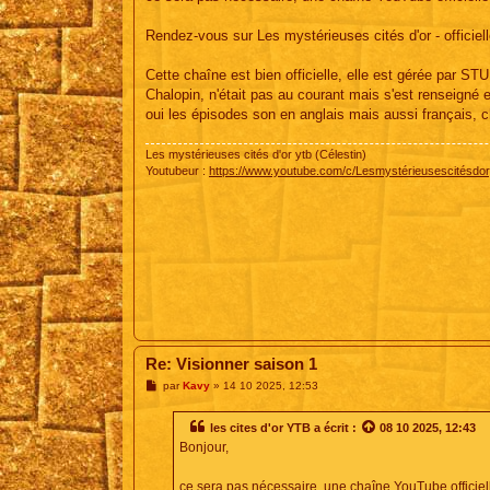
e
Rendez-vous sur Les mystérieuses cités d'or - officiel
Cette chaîne est bien officielle, elle est gérée par ST
Chalopin, n'était pas au courant mais s'est renseign
oui les épisodes son en anglais mais aussi français, 
Les mystérieuses cités d'or ytb (Célestin)
Youtubeur :
https://www.youtube.com/c/Lesmystérieusescitésdor
Re: Visionner saison 1
M
par
Kavy
»
14 10 2025, 12:53
e
s
s
les cites d'or YTB
a écrit :
08 10 2025, 12:43
a
Bonjour,
g
e
ce sera pas nécessaire, une chaîne YouTube officielle