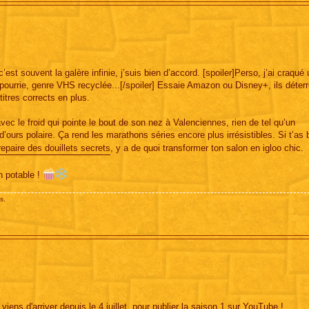
st souvent la galère infinie, j’suis bien d’accord. [spoiler]Perso, j’ai craqué 
t pourrie, genre VHS recyclée...[/spoiler] Essaie Amazon ou Disney+, ils déterr
itres corrects en plus.
vec le froid qui pointe le bout de son nez à Valenciennes, rien de tel qu’un
’ours polaire. Ça rend les marathons séries encore plus irrésistibles. Si t’as 
repaire des douillets secrets
, y a de quoi transformer ton salon en igloo chic.
en potable !
s.
iens d'arriver depuis le 4 juillet, pour publier la saison 1 sur YouTube !