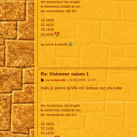
the mysterious city of gold
la misteriosa ciudad de oro
les mysterieuse cité d'or
S1.18/20
S2.16/20
S3.14/20
S4.20/20
au revoir à bientôt
Re: Visionner saison 1
M
par
estezia46
»
10 06 2025, 12:07
e
s
mais je pence qu'elle est redispo sur you tube
s
a
g
e
the mysterious city of gold
la misteriosa ciudad de oro
les mysterieuse cité d'or
S1.18/20
S2.16/20
S3.14/20