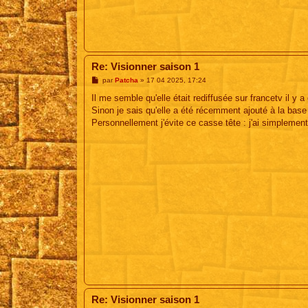
Re: Visionner saison 1
M
par
Patcha
»
17 04 2025, 17:24
e
s
Il me semble qu'elle était rediffusée sur francetv il y 
s
Sinon je sais qu'elle a été récemment ajouté à la ba
a
g
Personnellement j'évite ce casse tête : j'ai simplement
e
Re: Visionner saison 1