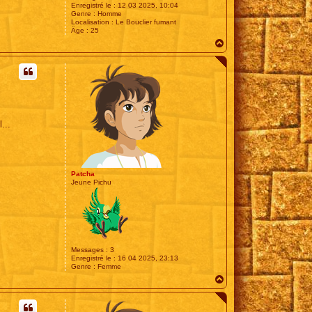
Enregistré le :
12 03 2025, 10:04
Genre :
Homme
Localisation :
Le Bouclier fumant
Âge :
25
H
a
u
t
...
Patcha
Jeune Pichu
Messages :
3
Enregistré le :
16 04 2025, 23:13
Genre :
Femme
H
a
u
t