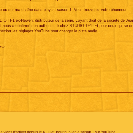
le ou sur ma chaîne dans playlist saison 1. Vous trouverez votre bhonneur.
UDIO TF1 ex-Newen, distributeur de la série. L'ayant droit de la société de Jea
é et nous a confirmé son authenticité chez STUDIO TF1. Et pour ceux qui se 
checker les réglages YouTube pour changer la piste audio.
ytb
 viens d'arriver depuis le 4 juillet, pour publier la saison 1 sur YouTube !