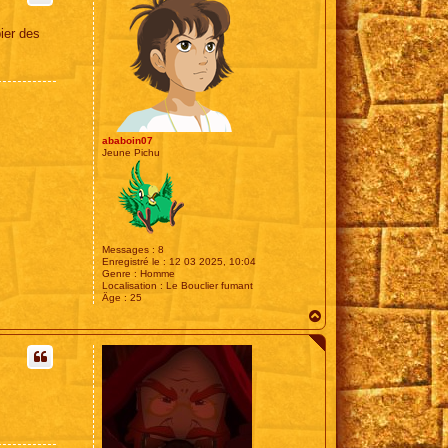
ier des
ababoin07
Jeune Pichu
Messages :
8
Enregistré le :
12 03 2025, 10:04
Genre :
Homme
Localisation :
Le Bouclier fumant
Âge :
25
H
a
u
t