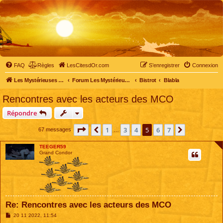
FAQ
Règles
LesCitesdOr.com
S’enregistrer
Connexion
Les Mystérieuses Cités d'Or - LesCitesdOr.com
Forum Les Mystérieuses Cités d'Or
Bistrot
Blabla
Rencontres avec les acteurs des MCO
Répondre
Page
5
sur
7
1
3
4
5
6
7
Précédente
Suivante
67 messages
…
TEEGER59
Grand Condor
Re: Rencontres avec les acteurs des MCO
M
20 11 2022, 11:54
e