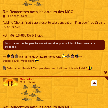
Re: Rencontres avec les acteurs des MCO
M
12 03 2023, 16:38
e
s
Adeline Chetail (Zia) sera présente à la convention "Kamocon" de Dijon le
s
29 et 30 avril
a
g
e
FB_IMG_1678633079417.jpg
Vous n’avez pas les permissions nécessaires pour voir les fichiers joints à ce
message.
***
Ma fanfic MCO : La Huitième Cité
***
J'espère qu'elle vous plaira
Bah voyons, Pattala ! C'est pas dans ce coin-là que vit la jolie Indali ?
Marcowinch
Maître Shaolin
Re: Rencontres avec les acteurs des MCO