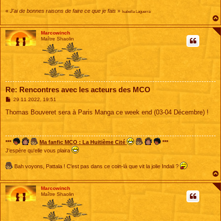
«
J'ai de bonnes raisons de faire ce que je fais
»
Isabella Laguerra
Marcowinch
Maître Shaolin
Re: Rencontres avec les acteurs des MCO
M
29 11 2022, 19:51
e
s
Thomas Bouveret sera à Paris Manga ce week end (03-04 Décembre) !
s
a
g
e
***
Ma fanfic MCO : La Huitième Cité
***
J'espère qu'elle vous plaira
Bah voyons, Pattala ! C'est pas dans ce coin-là que vit la jolie Indali ?
Marcowinch
Maître Shaolin