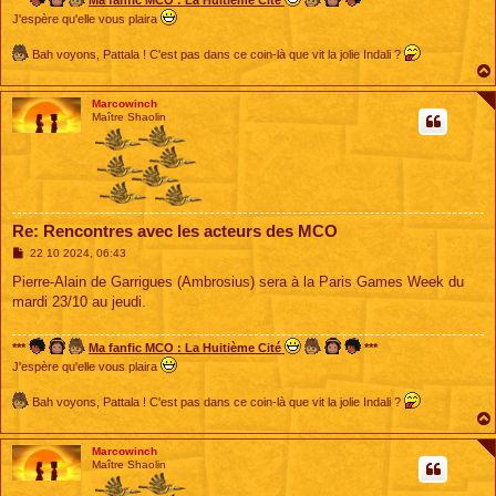
***
Ma fanfic MCO : La Huitième Cité
***
J'espère qu'elle vous plaira
Bah voyons, Pattala ! C'est pas dans ce coin-là que vit la jolie Indali ?
Marcowinch
Maître Shaolin
Re: Rencontres avec les acteurs des MCO
M
22 10 2024, 06:43
e
s
Pierre-Alain de Garrigues (Ambrosius) sera à la Paris Games Week du
s
mardi 23/10 au jeudi.
a
g
e
***
Ma fanfic MCO : La Huitième Cité
***
J'espère qu'elle vous plaira
Bah voyons, Pattala ! C'est pas dans ce coin-là que vit la jolie Indali ?
Marcowinch
Maître Shaolin