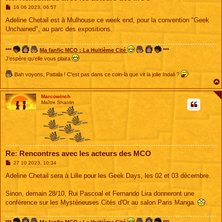
M
16 06 2023, 06:57
e
s
Adeline Chetail est à Mulhouse ce week end, pour la convention "Geek
s
Unchained", au parc des expositions.
a
g
e
***
Ma fanfic MCO : La Huitième Cité
***
J'espère qu'elle vous plaira
Bah voyons, Pattala ! C'est pas dans ce coin-là que vit la jolie Indali ?
Marcowinch
Maître Shaolin
Re: Rencontres avec les acteurs des MCO
M
27 10 2023, 10:34
e
s
Adeline Chetail sera à Lille pour les Geek Days, les 02 et 03 décembre.
s
a
g
Sinon, demain 28/10, Rui Pascoal et Fernando Lira donneront une
e
conférence sur les Mystérieuses Cités d'Or au salon Paris Manga.