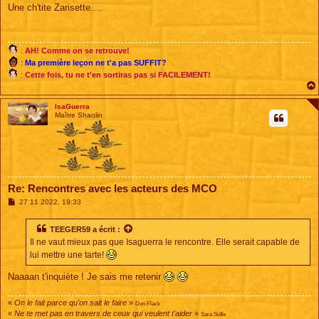
s
Une ch'tite Zarisette....
s
a
g
e
:
AH! Comme on se retrouve!
:
Ma première leçon ne t'a pas SUFFIT?
:
Cette fois, tu ne t'en sortiras pas si FACILEMENT!
IsaGuerra
Maître Shaolin
Re: Rencontres avec les acteurs des MCO
M
27 11 2022, 19:33
e
s
s
TEEGER59
a écrit :
a
Il ne vaut mieux pas que Isaguerra le rencontre. Elle serait capable de
g
e
lui mettre une tarte!
Naaaan t'inquiète ! Je sais me retenir
«
On le fait parce qu'on sait le faire
»
Don Flack
«
Ne te met pas en travers de ceux qui veulent t'aider
»
Sara Sidle