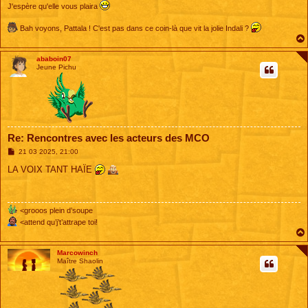
J'espère qu'elle vous plaira
Bah voyons, Pattala ! C'est pas dans ce coin-là que vit la jolie Indali ?
ababoin07
Jeune Pichu
Re: Rencontres avec les acteurs des MCO
M
21 03 2025, 21:00
e
s
LA VOIX TANT HAÏE
s
a
g
e
<grooos plein d’soupe
<attend qu’j’t’attrape toi!
Marcowinch
Maître Shaolin