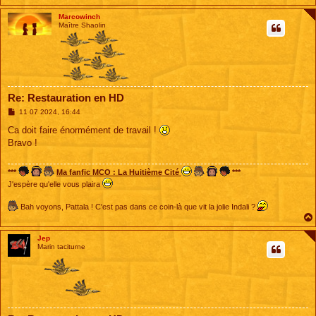
Marcowinch
Maître Shaolin
Re: Restauration en HD
M
11 07 2024, 16:44
e
s
Ca doit faire énormément de travail !
s
Bravo !
a
g
e
***
Ma fanfic MCO : La Huitième Cité
***
J'espère qu'elle vous plaira
Bah voyons, Pattala ! C'est pas dans ce coin-là que vit la jolie Indali ?
Jep
Marin taciturne