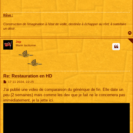
s
a
g
e
Rêve :
Construction de l'imagination à l'état de veille, destinée à échapper au réel, à satisfaire
un désir.
Jep
Marin taciturne
Re: Restauration en HD
M
17 11 2024, 22:25
e
s
J'ai publié une video de comparaison du générique de fin. Elle date un
s
peu (2 semaines) mais comme les dev que je fait ne le concernera pas
a
g
immédiatement, je la jette ici.
e