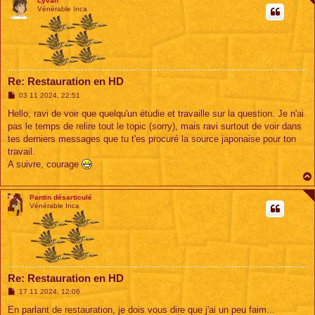
Lyvan
Vénérable Inca
Re: Restauration en HD
M
03 11 2024, 22:51
e
s
Hello, ravi de voir que quelqu'un étudie et travaille sur la question. Je n'ai
s
pas le temps de relire tout le topic (sorry), mais ravi surtout de voir dans
a
g
tes derniers messages que tu t'es procuré la source japonaise pour ton
e
travail.
A suivre, courage
Pantin désarticulé
Vénérable Inca
Re: Restauration en HD
M
17 11 2024, 12:06
e
s
En parlant de restauration, je dois vous dire que j'ai un peu faim...