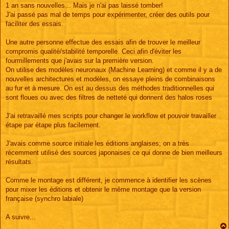
s
1 an sans nouvelles... Mais je n'ai pas laissé tomber!
s
J'ai passé pas mal de temps pour expérimenter, créer des outils pour
a
g
faciliter des essais.
e
Une autre personne effectue des essais afin de trouver le meilleur
compromis qualité/stabilité temporelle. Ceci afin d'éviter les
fourmillements que j'avais sur la première version.
On utilise des modèles neuronaux (Machine Learning) et comme il y a de
nouvelles architectures et modèles, on essaye pleins de combinaisons
au fur et à mesure. On est au dessus des méthodes traditionnelles qui
sont floues ou avec des filtres de netteté qui donnent des halos roses
J'ai retravaillé mes scripts pour changer le workflow et pouvoir travailler
étape par étape plus facilement.
J'avais comme source initiale les éditions anglaises; on a très
récemment utilisé des sources japonaises ce qui donne de bien meilleurs
résultats.
Comme le montage est différent, je commence à identifier les scènes
pour mixer les éditions et obtenir le même montage que la version
française (synchro labiale)
A suivre...