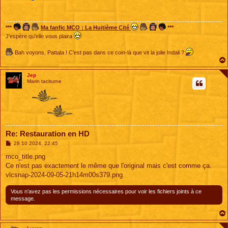
s
a
g
e
***
Ma fanfic MCO : La Huitième Cité
***
J'espère qu'elle vous plaira
Bah voyons, Pattala ! C'est pas dans ce coin-là que vit la jolie Indali ?
Jep
Marin taciturne
Re: Restauration en HD
M
28 10 2024, 22:45
e
s
mco_title.png
s
Ce n'est pas exactement le même que l'original mais c'est comme ça.
a
g
vlcsnap-2024-09-05-21h14m00s379.png
e
Vous n’avez pas les permissions nécessaires pour voir les fichiers joints à ce
message.