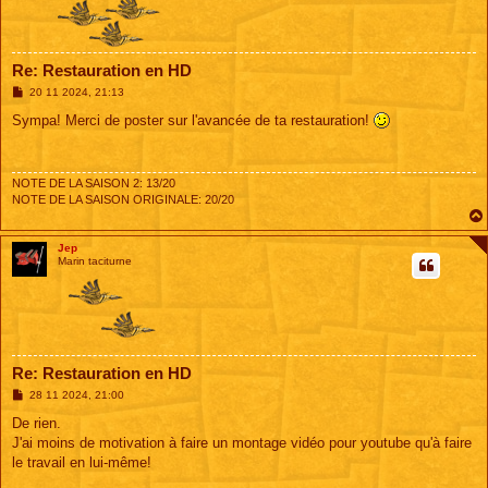
Re: Restauration en HD
M
20 11 2024, 21:13
e
s
Sympa! Merci de poster sur l'avancée de ta restauration!
s
a
g
e
NOTE DE LA SAISON 2: 13/20
NOTE DE LA SAISON ORIGINALE: 20/20
Jep
Marin taciturne
Re: Restauration en HD
M
28 11 2024, 21:00
e
s
De rien.
s
J'ai moins de motivation à faire un montage vidéo pour youtube qu'à faire
a
g
le travail en lui-même!
e