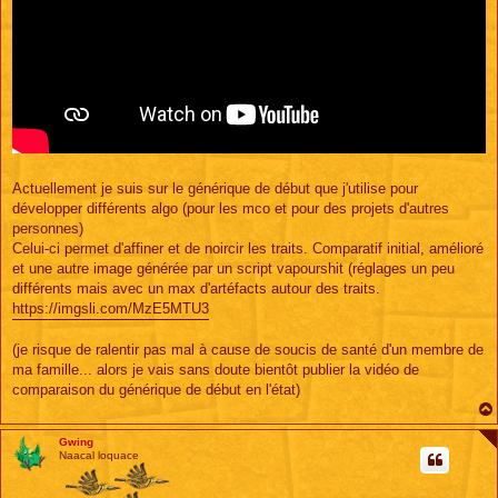
Actuellement je suis sur le générique de début que j'utilise pour
développer différents algo (pour les mco et pour des projets d'autres
personnes)
Celui-ci permet d'affiner et de noircir les traits. Comparatif initial, amélioré
et une autre image générée par un script vapourshit (réglages un peu
différents mais avec un max d'artéfacts autour des traits.
https://imgsli.com/MzE5MTU3
(je risque de ralentir pas mal à cause de soucis de santé d'un membre de
ma famille... alors je vais sans doute bientôt publier la vidéo de
comparaison du générique de début en l'état)
Gwing
Naacal loquace