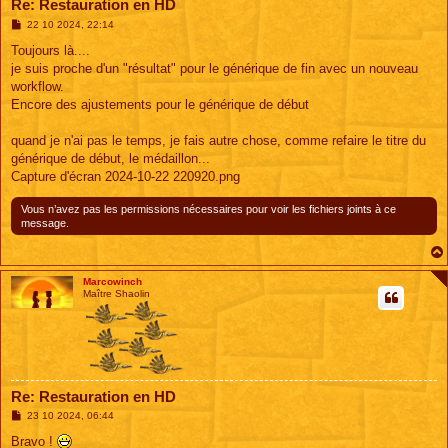
Re: Restauration en HD
M
22 10 2024, 22:14
e
s
Toujours là....
s
je suis proche d'un "résultat" pour le générique de fin avec un nouveau
a
g
workflow.
e
Encore des ajustements pour le générique de début
quand je n'ai pas le temps, je fais autre chose, comme refaire le titre du
générique de début, le médaillon...
Capture d'écran 2024-10-22 220920.png
Vous n’avez pas les permissions nécessaires pour voir les fichiers joints à ce
message.
Marcowinch
Maître Shaolin
Re: Restauration en HD
M
23 10 2024, 06:44
e
s
Bravo !