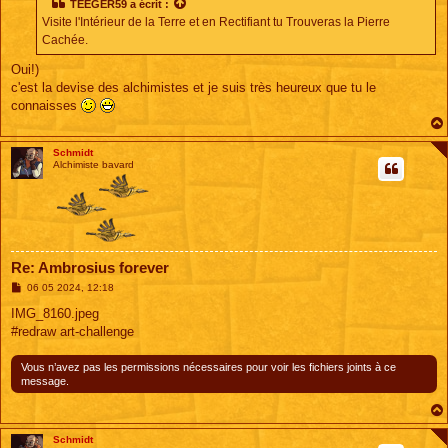
s
TEEGER59
a écrit :
a
Visite l'Intérieur de la Terre et en Rectifiant tu Trouveras la Pierre
g
e
Cachée.
Oui!)
c'est la devise des alchimistes et je suis très heureux que tu le
connaisses
Schmidt
Alchimiste bavard
Re: Ambrosius forever
M
06 05 2024, 12:18
e
s
IMG_8160.jpeg
s
#redraw art-challenge
a
g
e
Vous n’avez pas les permissions nécessaires pour voir les fichiers joints à ce
message.
Schmidt