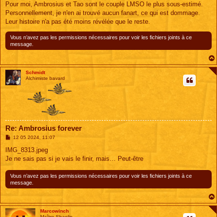
Pour moi, Ambrosius et Tao sont le couple LMSO le plus sous-estimé.
a
g
Personnellement, je n'en ai trouvé aucun fanart, ce qui est dommage.
e
Leur histoire n'a pas été moins révélée que le reste.
Vous n’avez pas les permissions nécessaires pour voir les fichiers joints à ce
message.
Schmidt
Alchimiste bavard
Re: Ambrosius forever
M
12 05 2024, 11:07
e
s
IMG_8313.jpeg
s
Je ne sais pas si je vais le finir, mais… Peut-être
a
g
e
Vous n’avez pas les permissions nécessaires pour voir les fichiers joints à ce
message.
Marcowinch
Maître Shaolin