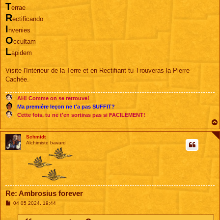
T
e
errae
R
ectificando
I
nvenies
O
ccultam
L
apidem
Visite l'Intérieur de la Terre et en Rectifiant tu Trouveras la Pierre
Cachée.
:
AH! Comme on se retrouve!
:
Ma première leçon ne t'a pas SUFFIT?
:
Cette fois, tu ne t'en sortiras pas si FACILEMENT!
Schmidt
Alchimiste bavard
Re: Ambrosius forever
M
04 05 2024, 19:44
e
s