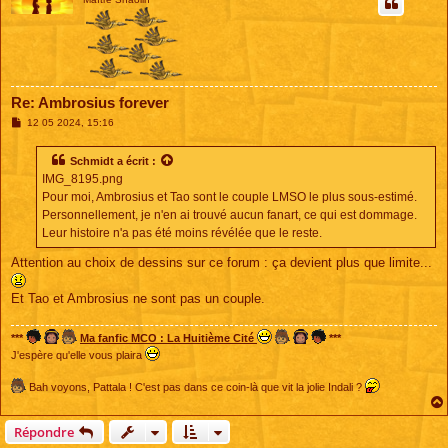
Re: Ambrosius forever
M
12 05 2024, 15:16
e
s
s
Schmidt
a écrit :
a
IMG_8195.png
g
e
Pour moi, Ambrosius et Tao sont le couple LMSO le plus sous-estimé.
Personnellement, je n'en ai trouvé aucun fanart, ce qui est dommage.
Leur histoire n'a pas été moins révélée que le reste.
Attention au choix de dessins sur ce forum : ça devient plus que limite...
Et Tao et Ambrosius ne sont pas un couple.
***
Ma fanfic MCO : La Huitième Cité
***
J'espère qu'elle vous plaira
Bah voyons, Pattala ! C'est pas dans ce coin-là que vit la jolie Indali ?
Répondre