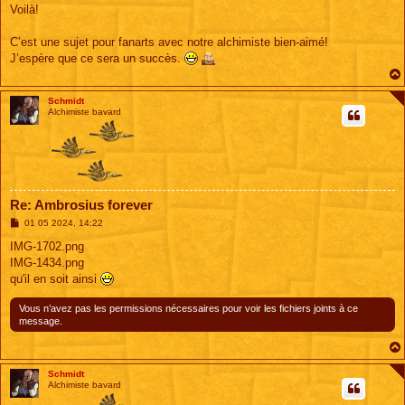
s
Voilà!
s
a
g
C’est une sujet pour fanarts avec notre alchimiste bien-aimé!
e
J’espère que ce sera un succès.
Schmidt
Alchimiste bavard
Re: Ambrosius forever
M
01 05 2024, 14:22
e
s
IMG-1702.png
s
IMG-1434.png
a
g
qu'il en soit ainsi
e
Vous n’avez pas les permissions nécessaires pour voir les fichiers joints à ce
message.
Schmidt
Alchimiste bavard