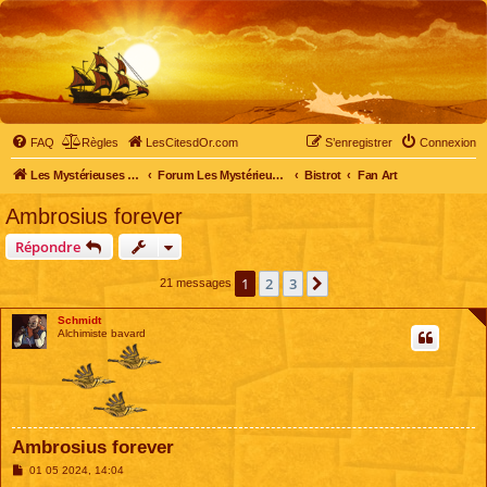
FAQ
Règles
LesCitesdOr.com
S’enregistrer
Connexion
Les Mystérieuses Cités d'Or - LesCitesdOr.com
Forum Les Mystérieuses Cités d'Or
Bistrot
Fan Art
Ambrosius forever
Répondre
1
2
3
Suivante
21 messages
Schmidt
Alchimiste bavard
Ambrosius forever
M
01 05 2024, 14:04
e