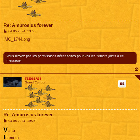
Re: Ambrosius forever
M
04 05 2024, 13:58
e
s
IMG_1744.png
s
a
g
e
Vous n’avez pas les permissions nécessaires pour voir les fichiers joints à ce
message.
TEEGER59
Grand Condor
Re: Ambrosius forever
M
04 05 2024, 19:26
e
V
s
isita
s
I
a
nteriora
g