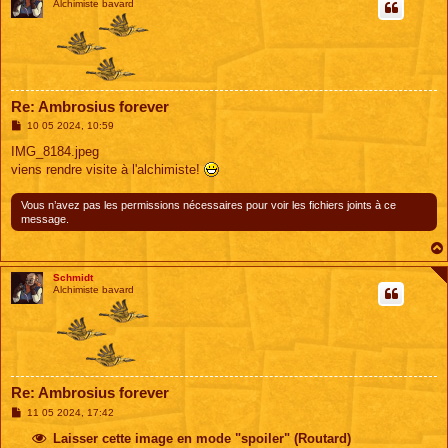
Alchimiste bavard
Re: Ambrosius forever
M
10 05 2024, 10:59
e
s
IMG_8184.jpeg
s
viens rendre visite à l'alchimiste!
a
g
e
Vous n’avez pas les permissions nécessaires pour voir les fichiers joints à ce
message.
Schmidt
Alchimiste bavard
Re: Ambrosius forever
M
11 05 2024, 17:42
e
s
Laisser cette image en mode "spoiler" (Routard)
s