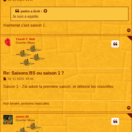
e
s
s
pedro
a écrit :
a
Je suis a egalite.
g
e
maintenat c'est saison 1.
Yseult Y. Nott
Guerrier Maya
Re: Saisons BS ou saison 1 ?
M
02 11 2023, 20:50
e
s
Saison 1 - J'ai adoré la première saison, et détesté les nouvelles
s
a
g
e
Non binaire, pronoms masculins
samic-45
Guerrier Maya