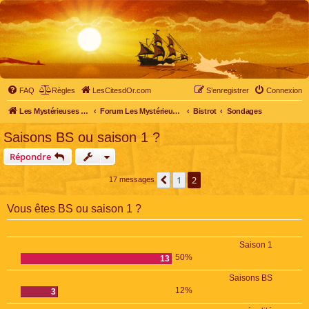
FAQ
Règles
LesCitesdOr.com
S’enregistrer
Connexion
Les Mystérieuses Cités d'Or - LesCitesdOr.com
Forum Les Mystérieuses Cités d'Or
Bistrot
Sondages
Saisons BS ou saison 1 ?
Répondre
1
2
Précédente
17 messages
Vous êtes BS ou saison 1 ?
Saison 1
50%
13
Saisons BS
12%
3