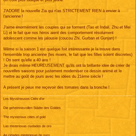
J'ADORE la nouvelle Zia qui n'as STRICTEMENT RIEN à envier à
l'ancienne !
J'aime énormément les couples qui se forment (Tao et Indali, Zhu et Mei
Li) et le fait que nos héros aient des comportement résolument
adolescent comme les jalousie (coucou Zhi, Gurban et Gunjan) !
Même si la saison 1 est quelque foit intéressante je la trouve dans
l'ensemble trop ancienne (les moers, le fait que les filles soient discretes)
! On sent qu'elle a 40 ans !
Je dirais même HEUREUSEMENT qu'ils ont la brillante idée de créer de
nouvelles saisons pour justement moderniser ce dessin animé et le
mettre au goût de jours avec les idées du 21ème siècle !
A présent je peux me reçevoir des tomates dans la tronche !
Les Mystérieuses Cités d'or
Die geheimnisvollen Städte des Goldes
The mysterious cities of gold
Las misteriosas ciudades de oro
As cidades misteriosas de ouro