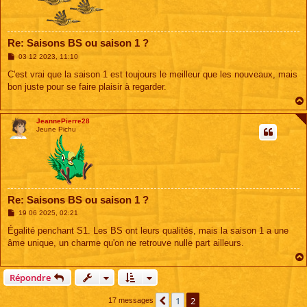
Re: Saisons BS ou saison 1 ?
M
03 12 2023, 11:10
e
s
C'est vrai que la saison 1 est toujours le meilleur que les nouveaux, mais
s
bon juste pour se faire plaisir à regarder.
a
g
e
JeannePierre28
Jeune Pichu
Re: Saisons BS ou saison 1 ?
M
19 06 2025, 02:21
e
s
Égalité penchant S1. Les BS ont leurs qualités, mais la saison 1 a une
s
âme unique, un charme qu'on ne retrouve nulle part ailleurs.
a
g
e
Répondre
1
2
Précédente
17 messages