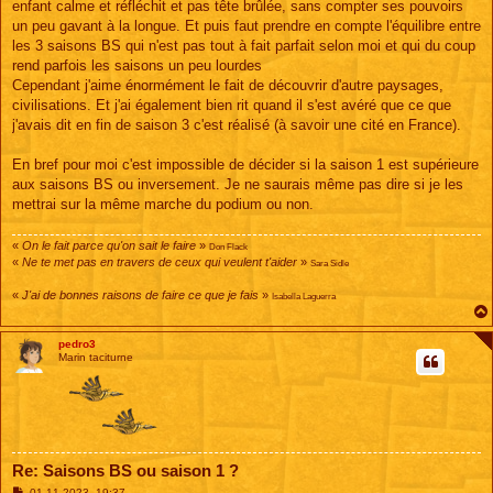
enfant calme et réfléchit et pas tête brûlée, sans compter ses pouvoirs
un peu gavant à la longue. Et puis faut prendre en compte l'équilibre entre
les 3 saisons BS qui n'est pas tout à fait parfait selon moi et qui du coup
rend parfois les saisons un peu lourdes
Cependant j'aime énormément le fait de découvrir d'autre paysages,
civilisations. Et j'ai également bien rit quand il s'est avéré que ce que
j'avais dit en fin de saison 3 c'est réalisé (à savoir une cité en France).
En bref pour moi c'est impossible de décider si la saison 1 est supérieure
aux saisons BS ou inversement. Je ne saurais même pas dire si je les
mettrai sur la même marche du podium ou non.
«
On le fait parce qu'on sait le faire
»
Don Flack
«
Ne te met pas en travers de ceux qui veulent t'aider
»
Sara Sidle
«
J'ai de bonnes raisons de faire ce que je fais
»
Isabella Laguerra
pedro3
Marin taciturne
Re: Saisons BS ou saison 1 ?
M
01 11 2023, 19:37