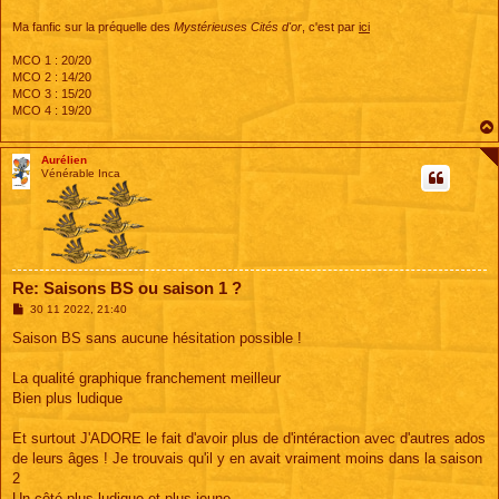
Ma fanfic sur la préquelle des
Mystérieuses Cités d'or
, c'est par
ici
MCO 1 : 20/20
MCO 2 : 14/20
MCO 3 : 15/20
MCO 4 : 19/20
Aurélien
Vénérable Inca
Re: Saisons BS ou saison 1 ?
M
30 11 2022, 21:40
e
s
Saison BS sans aucune hésitation possible !
s
a
g
La qualité graphique franchement meilleur
e
Bien plus ludique
Et surtout J'ADORE le fait d'avoir plus de d'intéraction avec d'autres ados
de leurs âges ! Je trouvais qu'il y en avait vraiment moins dans la saison
2
Un côté plus ludique et plus jeune