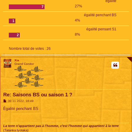
égalité
27%
7
égalité penchant BS
4%
1
égalité pensant S1
8%
2
Nombre total de votes :
26
Xia
Grand Condor
Re: Saisons BS ou saison 1 ?
M
30 11 2022, 16:49
e
s
Égalité penchant BS
s
a
g
e
La terre n’appartient pas à l’homme, c’est l’homme qui appartient à la terre
(Tatanka Iyotaka)