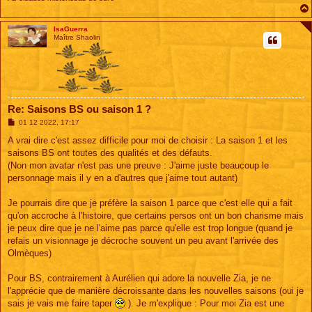
IsaGuerra
Maître Shaolin
Re: Saisons BS ou saison 1 ?
M
01 12 2022, 17:17
e
s
A vrai dire c'est assez difficile pour moi de choisir : La saison 1 et les
s
saisons BS ont toutes des qualités et des défauts.
a
g
(Non mon avatar n'est pas une preuve : J'aime juste beaucoup le
e
personnage mais il y en a d'autres que j'aime tout autant)
Je pourrais dire que je préfère la saison 1 parce que c'est elle qui a fait
qu'on accroche à l'histoire, que certains persos ont un bon charisme mais
je peux dire que je ne l'aime pas parce qu'elle est trop longue (quand je
refais un visionnage je décroche souvent un peu avant l'arrivée des
Olmèques)
Pour BS, contrairement à Aurélien qui adore la nouvelle Zia, je ne
l'apprécie que de manière décroissante dans les nouvelles saisons (oui je
sais je vais me faire taper
). Je m'explique : Pour moi Zia est une