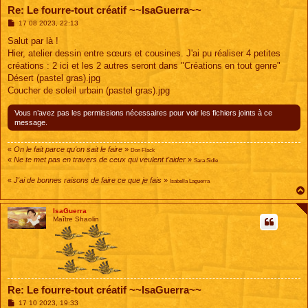
Re: Le fourre-tout créatif ~~IsaGuerra~~
M
17 08 2023, 22:13
e
s
Salut par là !
s
Hier, atelier dessin entre sœurs et cousines. J'ai pu réaliser 4 petites
a
g
créations : 2 ici et les 2 autres seront dans "Créations en tout genre"
e
Désert (pastel gras).jpg
Coucher de soleil urbain (pastel gras).jpg
Vous n’avez pas les permissions nécessaires pour voir les fichiers joints à ce
message.
«
On le fait parce qu'on sait le faire
»
Don Flack
«
Ne te met pas en travers de ceux qui veulent t'aider
»
Sara Sidle
«
J'ai de bonnes raisons de faire ce que je fais
»
Isabella Laguerra
IsaGuerra
Maître Shaolin
Re: Le fourre-tout créatif ~~IsaGuerra~~
M
17 10 2023, 19:33