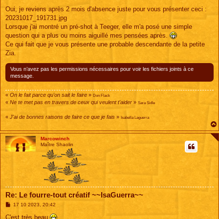
e
s
Oui, je reviens après 2 mois d'absence juste pour vous présenter ceci :
s
20231017_191731.jpg
a
g
Lorsque j'ai montré un pré-shot à Teeger, elle m'a posé une simple
e
question qui a plus ou moins aiguillé mes pensées après.
Ce qui fait que je vous présente une probable descendante de la petite
Zia.
Vous n’avez pas les permissions nécessaires pour voir les fichiers joints à ce
message.
«
On le fait parce qu'on sait le faire
»
Don Flack
«
Ne te met pas en travers de ceux qui veulent t'aider
»
Sara Sidle
«
J'ai de bonnes raisons de faire ce que je fais
»
Isabella Laguerra
Marcowinch
Maître Shaolin
Re: Le fourre-tout créatif ~~IsaGuerra~~
M
17 10 2023, 20:42
e
s
C'est très beau