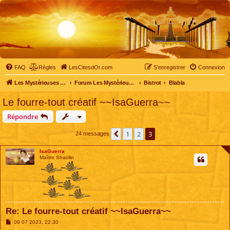
FAQ
Règles
LesCitesdOr.com
S’enregistrer
Connexion
Les Mystérieuses Cités d'Or - LesCitesdOr.com
Forum Les Mystérieuses Cités d'Or
Bistrot
Blabla
Le fourre-tout créatif ~~IsaGuerra~~
Répondre
1
2
3
Précédente
24 messages
IsaGuerra
Maître Shaolin
Re: Le fourre-tout créatif ~~IsaGuerra~~
M
09 07 2023, 22:30
e