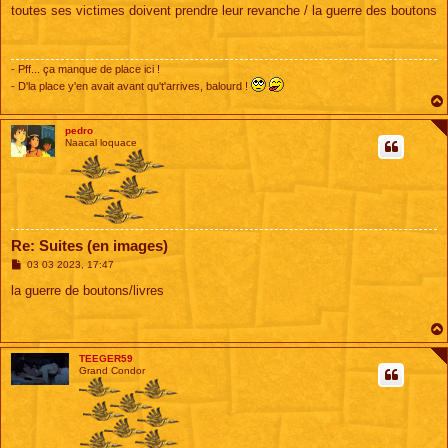
s
toutes ses victimes doivent prendre leur revanche / la guerre des boutons
s
a
g
e
- Pff... ça manque de place ici !
- D'la place y'en avait avant qu't'arrives, balourd !
pedro
Naacal loquace
Re: Suites (en images)
M
03 03 2023, 17:47
e
s
la guerre de boutons/livres
s
a
g
e
TEEGER59
Grand Condor