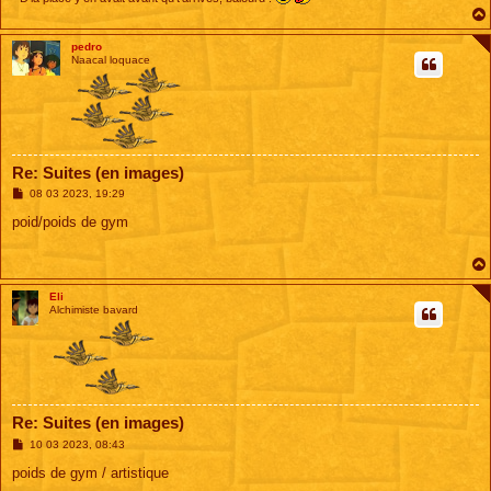
pedro
Naacal loquace
Re: Suites (en images)
M
08 03 2023, 19:29
e
s
poid/poids de gym
s
a
g
e
Eli
Alchimiste bavard
Re: Suites (en images)
M
10 03 2023, 08:43
e
s
poids de gym / artistique
s