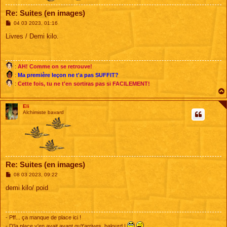
Re: Suites (en images)
M
04 03 2023, 01:16
e
s
Livres / Demi kilo.
s
a
g
e
:
AH! Comme on se retrouve!
:
Ma première leçon ne t'a pas SUFFIT?
:
Cette fois, tu ne t'en sortiras pas si FACILEMENT!
Eli
Alchimiste bavard
Re: Suites (en images)
M
08 03 2023, 09:22
e
s
demi kilo/ poid
s
a
g
e
- Pff... ça manque de place ici !
- D'la place y'en avait avant qu't'arrives, balourd !