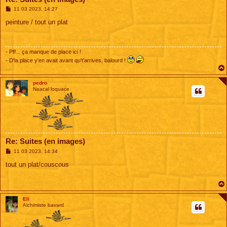
M
11 03 2023, 14:27
e
s
peinture / tout un plat
s
a
g
e
- Pff... ça manque de place ici !
- D'la place y'en avait avant qu't'arrives, balourd !
pedro
Naacal loquace
Re: Suites (en images)
M
11 03 2023, 14:34
e
s
tout un plat/couscous
s
a
g
e
Eli
Alchimiste bavard