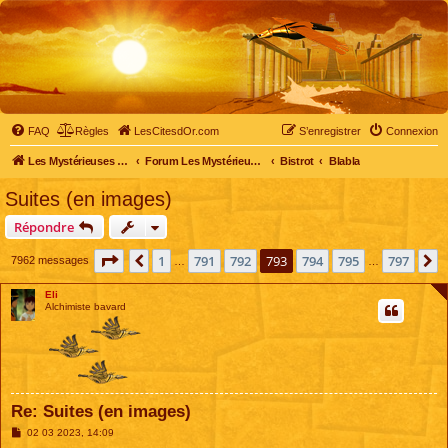
FAQ
Règles
LesCitesdOr.com
S’enregistrer
Connexion
Les Mystérieuses Cités d'Or - LesCitesdOr.com
Forum Les Mystérieuses Cités d'Or
Bistrot
Blabla
Suites (en images)
Répondre
Page
793
sur
797
1
791
792
793
794
795
797
Précédente
S
7962 messages
…
…
Eli
Alchimiste bavard
Re: Suites (en images)
M
02 03 2023, 14:09
e