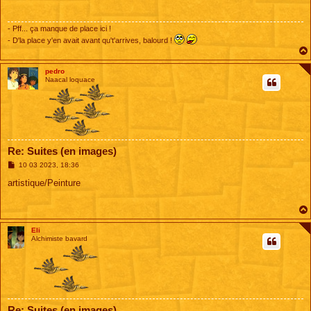
a
g
e
- Pff... ça manque de place ici !
- D'la place y'en avait avant qu't'arrives, balourd !
pedro
Naacal loquace
Re: Suites (en images)
M
10 03 2023, 18:36
e
s
artistique/Peinture
s
a
g
e
Eli
Alchimiste bavard
Re: Suites (en images)