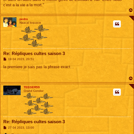
e
c'est a la vie a la mort."
pedro
Naacal loquace
Re: Répliques cultes saison 3
M
19 04 2023, 20:51
e
s
la premiere je sais pas la phrase exact...
s
a
g
e
TEEGER59
Grand Condor
Re: Répliques cultes saison 3
M
27 04 2023, 13:00
e