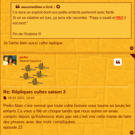
s
s
aauurreelliiee
a écrit :
a
Ce sera un exploit dont nos petits-enfants parleront avec fierté.
g
e
Si on se ratatine en bas, ça sera vite racontée. "Papy a sauté et
PAF
il
est mort."
Fin de l'histoire !!!
Je l'aime bien aussi cette replique.
pedro
Naacal loquace
Re: Répliques cultes saison 3
M
08 02 2023, 19:49
e
s
Pedro:Mais c'est normal que toute cette histoire vous tourne en boule,les
s
enfants.Ca vous a filé un choque tandis que nous autres on avais
a
g
compris depuis qu'Ambrosius étais pas net,c'est vrai cette manie de faire
e
des phrases avec des mots compliquées.
episode 23