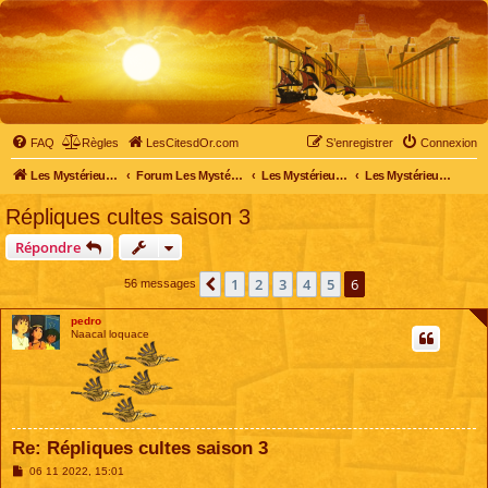
FAQ
Règles
LesCitesdOr.com
S’enregistrer
Connexion
Les Mystérieuses Cités d'Or - LesCitesdOr.com
Forum Les Mystérieuses Cités d'Or
Les Mystérieuses Cités d'Or
Les Mystérieuses Cités d'Or : saison 3 (2016)
Répliques cultes saison 3
Répondre
1
2
3
4
5
6
Précédente
56 messages
pedro
Naacal loquace
Re: Répliques cultes saison 3
M
06 11 2022, 15:01
e