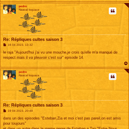
pedro
Naacal loquace
Re: Répliques cultes saison 3
M
16 04 2023, 13:32
e
s
le raja "Aujourd'hui j'ai vu une mouche,je crois qu'elle m'a manqué de
s
respect mais il va pleuvoir c'est sur" episode 14.
a
g
e
pedro
Naacal loquace
Re: Répliques cultes saison 3
M
19 04 2023, 20:49
e
s
dans un des episodes "Esteban,Zia et moi c'est pas pareil,on est amis
s
pour toujours"
a
g
et dans un autre dans le meme genre de Esteban a Tao "Entre Nous