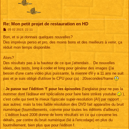
Re: Mon petit projet de restauration en HD
M
05 02 2023, 22:11
e
s
Bon, et si je donnais quelques nouvelles?
s
Des imprévus perso et pro, des moins bons et des meilleurs à venir, ça
a
g
réduit mon temps disponible.
e
Alors?
Des résultats pas à la hauteur de ce que j'attendais... De nouvelles
idées, des tests, long à coder et long pour générer des images (j'ai
besoin d'une carte vidéo plus puissante, la mienne d'il y a 11 ans ne suit
pas et je suis obligé d'utiliser le CPU pour ça) : 20secondes/frame
-
Je passe sur l'édition 'f' pour les épisodes
(l'anglaise pour ne pas la
nommer dont l'éditeur est spécialiste pour faire faire strikes youtube
),
c'est celle qui tient le mieux l'upscale super-resolution (AI) par rapport
aux autres: mais la très faible résolution des DVD fait apparaître du bruit
numérique (fourmillements, comme pour toutes les éditions d'ailleurs)
- L'édition kazé 2008 donne de bons résultats en ce qui concerne les
détails, par contre du bruit numérique (lié à l'encodage) en plus du
fourmillement, bien plus que pour l'édition f.