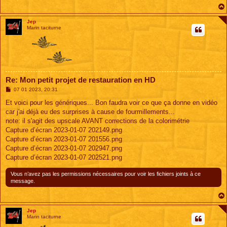
Jep
Marin taciturne
Re: Mon petit projet de restauration en HD
M
07 01 2023, 20:31
e
s
Et voici pour les génériques... Bon faudra voir ce que ça donne en vidéo
s
car j'ai déjà eu des surprises à cause de fourmillements...
a
g
note: il s'agit des upscale AVANT corrections de la colorimétrie
e
Capture d’écran 2023-01-07 202149.png
Capture d’écran 2023-01-07 201556.png
Capture d’écran 2023-01-07 202947.png
Capture d’écran 2023-01-07 202521.png
Vous n’avez pas les permissions nécessaires pour voir les fichiers joints à ce
message.
Jep
Marin taciturne