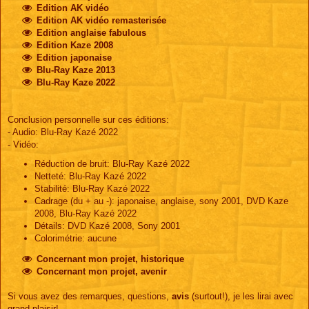
Edition AK vidéo
Edition AK vidéo remasterisée
Edition anglaise fabulous
Edition Kaze 2008
Edition japonaise
Blu-Ray Kaze 2013
Blu-Ray Kaze 2022
Conclusion personnelle sur ces éditions:
- Audio: Blu-Ray Kazé 2022
- Vidéo:
Réduction de bruit: Blu-Ray Kazé 2022
Netteté: Blu-Ray Kazé 2022
Stabilité: Blu-Ray Kazé 2022
Cadrage (du + au -): japonaise, anglaise, sony 2001, DVD Kaze
2008, Blu-Ray Kazé 2022
Détails: DVD Kazé 2008, Sony 2001
Colorimétrie: aucune
Concernant mon projet, historique
Concernant mon projet, avenir
Si vous avez des remarques, questions,
avis
(surtout!), je les lirai avec
grand plaisir!