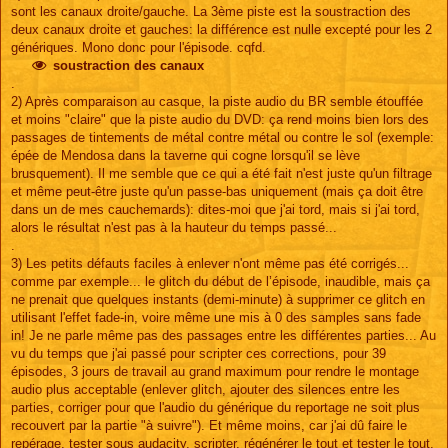
sont les canaux droite/gauche. La 3ème piste est la soustraction des
deux canaux droite et gauches: la différence est nulle excepté pour les 2
génériques. Mono donc pour l'épisode. cqfd.
soustraction des canaux
.
2) Après comparaison au casque, la piste audio du BR semble étouffée
et moins "claire" que la piste audio du DVD: ça rend moins bien lors des
passages de tintements de métal contre métal ou contre le sol (exemple:
épée de Mendosa dans la taverne qui cogne lorsqu'il se lève
brusquement). Il me semble que ce qui a été fait n'est juste qu'un filtrage
et même peut-être juste qu'un passe-bas uniquement (mais ça doit être
dans un de mes cauchemards): dites-moi que j'ai tord, mais si j'ai tord,
alors le résultat n'est pas à la hauteur du temps passé...
.
3) Les petits défauts faciles à enlever n'ont même pas été corrigés...
comme par exemple... le glitch du début de l’épisode, inaudible, mais ça
ne prenait que quelques instants (demi-minute) à supprimer ce glitch en
utilisant l'effet fade-in, voire même une mis à 0 des samples sans fade
in! Je ne parle même pas des passages entre les différentes parties... Au
vu du temps que j'ai passé pour scripter ces corrections, pour 39
épisodes, 3 jours de travail au grand maximum pour rendre le montage
audio plus acceptable (enlever glitch, ajouter des silences entre les
parties, corriger pour que l'audio du générique du reportage ne soit plus
recouvert par la partie "à suivre"). Et même moins, car j'ai dû faire le
repérage, tester sous audacity, scripter, régénérer le tout et tester le tout.