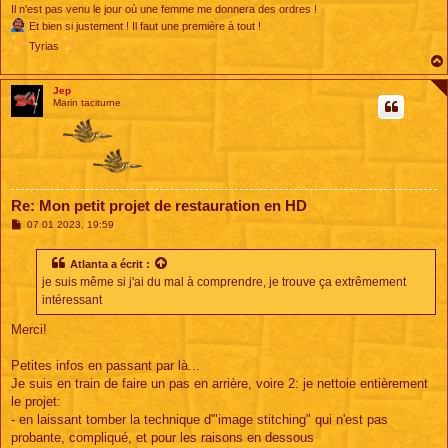
Il n'est pas venu le jour où une femme me donnera des ordres !
Et bien si justement ! Il faut une première à tout !
Tyrias
Jep
Marin taciturne
Re: Mon petit projet de restauration en HD
M
07 01 2023, 19:59
e
s
s
Atlanta
a écrit :
a
je suis même si j'ai du mal à comprendre, je trouve ça extrêmement
g
e
intéressant
Merci!
Petites infos en passant par là...
Je suis en train de faire un pas en arrière, voire 2: je nettoie entièrement
le projet:
- en laissant tomber la technique d'"image stitching" qui n'est pas
probante, compliqué, et pour les raisons en dessous