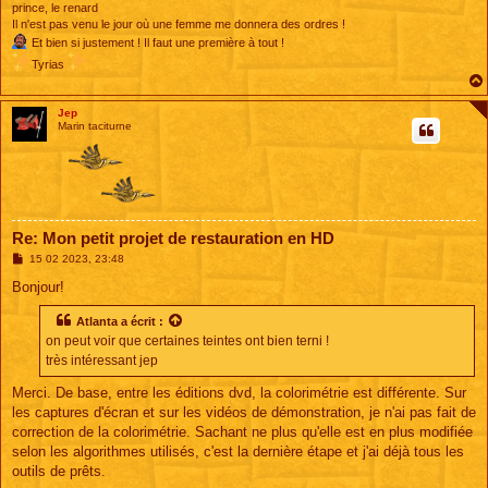
prince, le renard
Il n'est pas venu le jour où une femme me donnera des ordres !
Et bien si justement ! Il faut une première à tout !
Tyrias
Jep
Marin taciturne
Re: Mon petit projet de restauration en HD
M
15 02 2023, 23:48
e
s
Bonjour!
s
a
Atlanta
a écrit :
g
e
on peut voir que certaines teintes ont bien terni !
très intéressant jep
Merci. De base, entre les éditions dvd, la colorimétrie est différente. Sur
les captures d'écran et sur les vidéos de démonstration, je n'ai pas fait de
correction de la colorimétrie. Sachant ne plus qu'elle est en plus modifiée
selon les algorithmes utilisés, c'est la dernière étape et j'ai déjà tous les
outils de prêts.