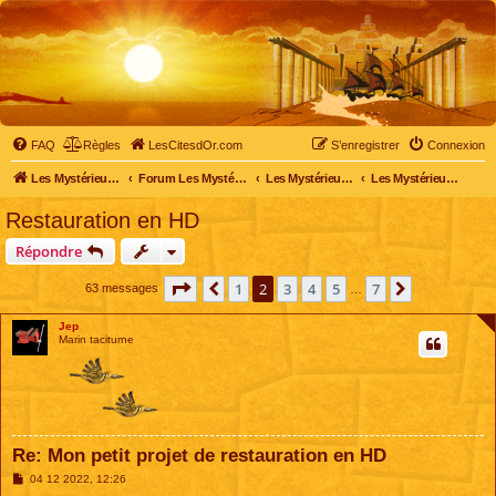
FAQ
Règles
LesCitesdOr.com
S’enregistrer
Connexion
Les Mystérieuses Cités d'Or - LesCitesdOr.com
Forum Les Mystérieuses Cités d'Or
Les Mystérieuses Cités d'Or
Les Mystérieuses Cités d'Or : saison 1 (1983)
Restauration en HD
Répondre
Page
2
sur
7
1
2
3
4
5
7
Précédente
Suivante
63 messages
…
Jep
Marin taciturne
Re: Mon petit projet de restauration en HD
M
04 12 2022, 12:26
e