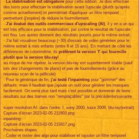
-
La stabilisation est obligatoire
pour cette édition. Je dois effectuer
des tests pour effectuer la stabilisation avant l'upscale (plutôt qu'après
comme actuellement) et permettrait d'appliquer un filtre temporel
permettant (j'espère) de réduire le fourmillement.
-
J'ai évalué des outils commerciaux d'upscaling (AI)
, il y en a un qui
est très efficace pour la stabilisation, par contre le résultat de l'upscale
est flou. Les autres donnent des résultats pourris pour le même extrait.
- J'ai fait visualiser beaucoup (~30) d'essais de vidéo générées pour le
même extrait à mes enfants (entre 8 et 15 ans). En mettant de côté les
différences de colorimétrie, ils
préfèrent la version 'f' qui fourmille
plutôt que la version blu-ray
!
au risque de me répéter, la version blu-ray est superbement stable (sauf
lors des changements de plans) et pas de fourmillements (grâce au
nouveau scan de la péllicule)
- Pour le générique de fin,
j'ai testé l'inpainting
pour "gommer" des
défauts, mais il faudrait que j'ajoute un outil pour générer les masques
facilement. On verra plus tard mais c'est possible et donnerait de bons
résultats sur des trames non "remplaçables" par la précédente/suivante.
super resolution AI: dans l'ordre: f, sony 2000, kaze 2008, blu-ray(extrait)
Capture d’écran 2023-02-05 211803.png
inpainting:
Capture d’écran 2023-02-05 215817.png
Prochaines étapes:
- Coder et tester des algo pour stabiliser et rajouter un filtre temporel