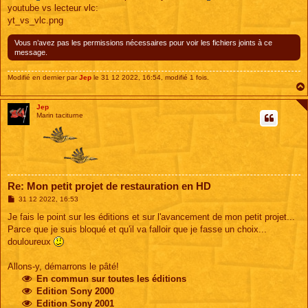
youtube vs lecteur vlc:
yt_vs_vlc.png
Vous n’avez pas les permissions nécessaires pour voir les fichiers joints à ce
message.
Modifié en dernier par
Jep
le 31 12 2022, 16:54, modifié 1 fois.
Jep
Marin taciturne
Re: Mon petit projet de restauration en HD
M
31 12 2022, 16:53
e
s
Je fais le point sur les éditions et sur l'avancement de mon petit projet...
s
Parce que je suis bloqué et qu'il va falloir que je fasse un choix...
a
g
douloureux
e
Allons-y, démarrons le pâté!
En commun sur toutes les éditions
Edition Sony 2000
Edition Sony 2001