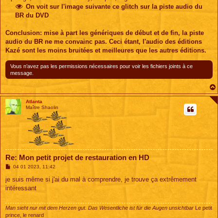
On voit sur l'image suivante ce glitch sur la piste audio du
BR du DVD
.
Conclusion: mise à part les génériques de début et de fin, la piste
audio du BR ne me convainc pas. Ceci étant, l'audio des éditions
Kazé sont les moins bruitées et meilleures que les autres éditions.
Vous n’avez pas les permissions nécessaires pour voir les fichiers joints à ce
message.
Atlanta
Maître Shaolin
Re: Mon petit projet de restauration en HD
M
04 01 2023, 11:42
e
s
je suis même si j'ai du mal à comprendre, je trouve ça extrêmement
s
intéressant
a
g
e
Man sieht nur mit dem Herzen gut. Das Wesentliche ist für die Augen unsichtbar
Le petit
prince, le renard