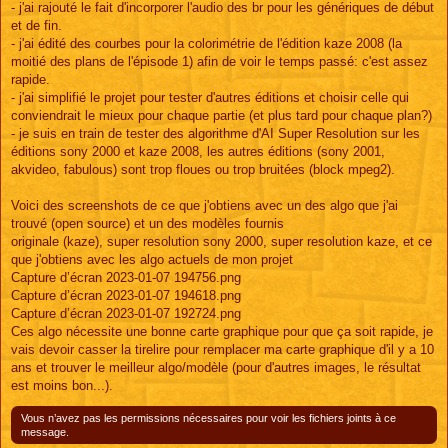
- j'ai rajouté le fait d'incorporer l'audio des br pour les génériques de début
et de fin.
- j'ai édité des courbes pour la colorimétrie de l'édition kaze 2008 (la
moitié des plans de l'épisode 1) afin de voir le temps passé: c'est assez
rapide.
- j'ai simplifié le projet pour tester d'autres éditions et choisir celle qui
conviendrait le mieux pour chaque partie (et plus tard pour chaque plan?)
- je suis en train de tester des algorithme d'AI Super Resolution sur les
éditions sony 2000 et kaze 2008, les autres éditions (sony 2001,
akvideo, fabulous) sont trop floues ou trop bruitées (block mpeg2).
Voici des screenshots de ce que j'obtiens avec un des algo que j'ai
trouvé (open source) et un des modèles fournis
originale (kaze), super resolution sony 2000, super resolution kaze, et ce
que j'obtiens avec les algo actuels de mon projet
Capture d’écran 2023-01-07 194756.png
Capture d’écran 2023-01-07 194618.png
Capture d’écran 2023-01-07 192724.png
Ces algo nécessite une bonne carte graphique pour que ça soit rapide, je
vais devoir casser la tirelire pour remplacer ma carte graphique d'il y a 10
ans et trouver le meilleur algo/modèle (pour d'autres images, le résultat
est moins bon...).
Vous n’avez pas les permissions nécessaires pour voir les fichiers joints à ce
message.