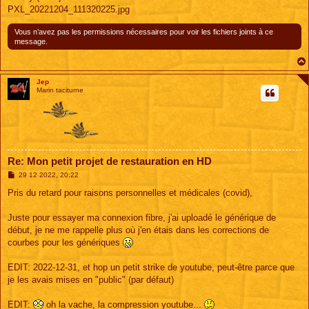
PXL_20221204_111320225.jpg
Vous n’avez pas les permissions nécessaires pour voir les fichiers joints à ce
message.
Jep
Marin taciturne
Re: Mon petit projet de restauration en HD
M
29 12 2022, 20:22
e
s
Pris du retard pour raisons personnelles et médicales (covid),
s
a
g
Juste pour essayer ma connexion fibre, j'ai uploadé le générique de
e
début, je ne me rappelle plus où j'en étais dans les corrections de
courbes pour les génériques
EDIT: 2022-12-31, et hop un petit strike de youtube, peut-être parce que
je les avais mises en "public" (par défaut)
EDIT:
oh la vache, la compression youtube...