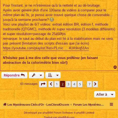
Pour l'instant, je ne m'intéresse qu'à la netteté et au dé-bruitage.
Après avoir généré plus d'une 100aine de vidéos à comparer pour le
même plan de 3s, je pense avoir trouvé quelque chose de convenable...
jusqu'à la semaine prochaine?
Voici une playlist de 6/7 vidéos: extrait édition BR, édition f, méthode
traditionelle (QTGMC), méthode AI super resolution (3 modèles différents)
et super résolution+passage de 25à50fps
remarque: le saut au début du plan est lié à la stabilisation mais ne sera
pas présent (limitation des scripts d'essais que j'ai écris)
https://youtube.com/playlist?list=PLmic ... 4UA9vq51An
N'hésitez pas à me dire celle que vous préférez (en faisant
abstraction de la colorimétrie bien sûr!)
Répondre
Page
2
sur
7
1
2
3
4
5
7
Précédente
Suivante
63 messages
…
Aller à
Les Mystérieuses Cités d'Or - LesCitesdOr.com
Forum Les Mystérieuses Cités d'Or
Développé par
phpBB
® Forum Software © phpBB Limited
Traduit par
phpBB-fr.com