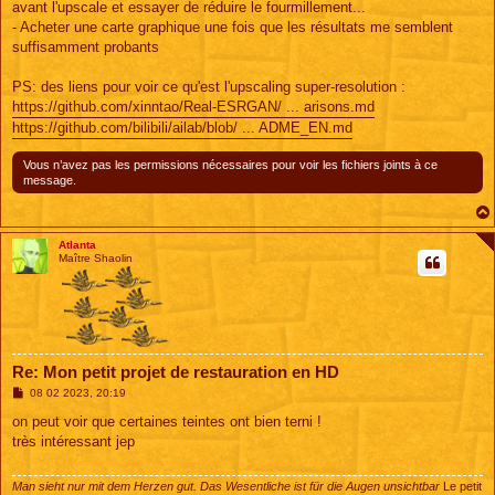
avant l'upscale et essayer de réduire le fourmillement...
- Acheter une carte graphique une fois que les résultats me semblent
suffisamment probants
PS: des liens pour voir ce qu'est l'upscaling super-resolution :
https://github.com/xinntao/Real-ESRGAN/ ... arisons.md
https://github.com/bilibili/ailab/blob/ ... ADME_EN.md
Vous n’avez pas les permissions nécessaires pour voir les fichiers joints à ce
message.
Atlanta
Maître Shaolin
Re: Mon petit projet de restauration en HD
M
08 02 2023, 20:19
e
s
on peut voir que certaines teintes ont bien terni !
s
très intéressant jep
a
g
e
Man sieht nur mit dem Herzen gut. Das Wesentliche ist für die Augen unsichtbar
Le petit