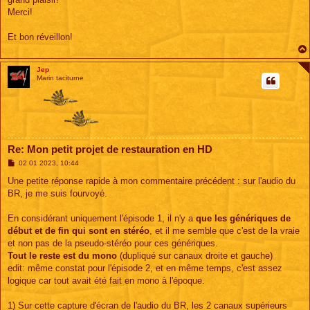
Merci!
Et bon réveillon!
Jep
Marin taciturne
Re: Mon petit projet de restauration en HD
M
02 01 2023, 10:44
e
s
Une petite réponse rapide à mon commentaire précédent : sur l'audio du
s
BR, je me suis fourvoyé.
a
g
e
En considérant uniquement l'épisode 1, il n'y a
que les génériques de
début et de fin qui sont en stéréo
, et il me semble que c'est de la vraie
et non pas de la pseudo-stéréo pour ces génériques.
Tout le reste est du mono
(dupliqué sur canaux droite et gauche)
edit: même constat pour l'épisode 2, et en même temps, c'est assez
logique car tout avait été fait en mono à l'époque.
1) Sur cette capture d'écran de l'audio du BR, les 2 canaux supérieurs