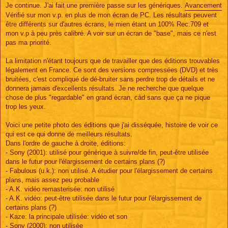
s
Je continue. J'ai fait une première passe sur les génériques.
Avancement
s
Vérifié sur mon v.p. en plus de mon écran de PC. Les résultats peuvent
a
g
être différents sur d'autres écrans, le mien étant un 100% Rec.709 et
e
mon v.p à peu près calibré. A voir sur un écran de "base", mais ce n'est
pas ma priorité.
La limitation n'étant toujours que de travailler que des éditions trouvables
légalement en France. Ce sont des versions compressées (DVD) et très
bruitées, c'est compliqué de dé-bruiter sans perdre trop de détails et ne
donnera jamais d'excellents résultats. Je ne recherche que quelque
chose de plus "regardable" en grand écran, càd sans que ça ne pique
trop les yeux.
Voici une petite photo des éditions que j'ai disséquée, histoire de voir ce
qui est ce qui donne de meilleurs résultats.
Dans l'ordre de gauche à droite, éditions:
- Sony (2001): utilisé pour générique à suivre/de fin, peut-être utilisée
dans le futur pour l'élargissement de certains plans (?)
- Fabulous (u.k.): non utilisé. A étudier pour l'élargissement de certains
plans, mais assez peu probable
- A.K. vidéo remasterisée: non utilisé
- A.K. vidéo: peut-être utilisée dans le futur pour l'élargissement de
certains plans (?)
- Kaze: la principale utilisée: vidéo et son
- Sony (2000): non utilisée