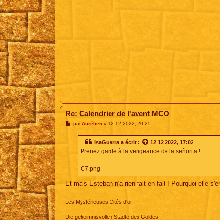
Re: Calendrier de l'avent MCO
M
par
Aurélien
»
12 12 2022, 20:25
e
s
s
IsaGuerra
a écrit :
12 12 2022, 17:02
a
Prenez garde à la vengeance de la señorita !
g
e
C7.png
Et mais Esteban n'a rien fait en fait ! Pourquoi elle s'en
Les Mystérieuses Cités d'or
Die geheimnisvollen Städte des Goldes