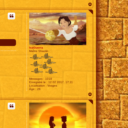
H
a
u
t
IsaGuerra
Maître Shaolin
Messages :
1018
Enregistré le :
12 02 2017, 17:11
Localisation :
Vosges
Âge :
26
H
a
u
t