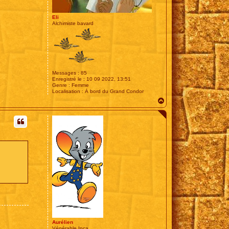
Eli
Alchimiste bavard
Messages :
85
Enregistré le :
10 09 2022, 13:51
Genre :
Femme
Localisation :
À bord du Grand Condor
H
a
u
t
Aurélien
Vénérable Inca