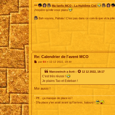
e
***
Ma fanfic MCO : La Huitième Cité
J'espère qu'elle vous plaira
Bah voyons, Pattala ! C'est pas dans ce coin-là que vit la jolie
Re: Calendrier de l'avent MCO
M
par
Eli
»
12 12 2022, 19:30
e
s
s
Marcowinch
a écrit :
12 12 2022, 18:17
a
C'est très réussi !
g
e
Je plains Tao et Esteban !
Moi aussi !
- Pff... ça manque de place ici !
- D'la place y'en avait avant qu't'arrives, balourd !