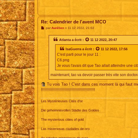
Re: Calendrier de l'avent MCO
M
par
Aurélien
»
11 12 2022, 21:02
e
s
s
Atlanta
a écrit :
11 12 2022, 20:47
a
g
IsaGuerra
a écrit :
11 12 2022, 17:56
e
C'est parti pour le jour 11 :
C6.png
Je vous l'avais dit que Tao allait atteindre une ci
maintenant, tao va devoir passer très vite son doctor
Tu vois Tao ! C'est dans ces moment là qui f
!!!!!!!!!!!!!!!!!!!!!!!!!!!!!!!!!!!!!!!!!!!!
Les Mystérieuses Cités d'or
Die geheimnisvollen Städte des Goldes
The mysterious cities of gold
Las misteriosas ciudades de oro