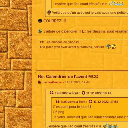
J'espère que Tao court très très vite
Voilà quelqu'un avec qui je vais avoir une petite di
COURREZ !!!
J'adore ce calendrier !! Et les dessins sont vraime
- Pff... ça manque de place ici !
- D'la place y'en avait avant qu't'arrives, balourd !
Re: Calendrier de l'avent MCO
M
par
IsaGuerra
»
11 12 2022, 19:44
e
s
s
Tina3008
a écrit :
11 12 2022, 18:47
a
g
IsaGuerra
a écrit :
11 12 2022, 17:56
e
C'est parti pour le jour 11 :
C6.png
Je vous l'avais dit que Tao allait atteindre une ci
J'espère que Tao court très très vite