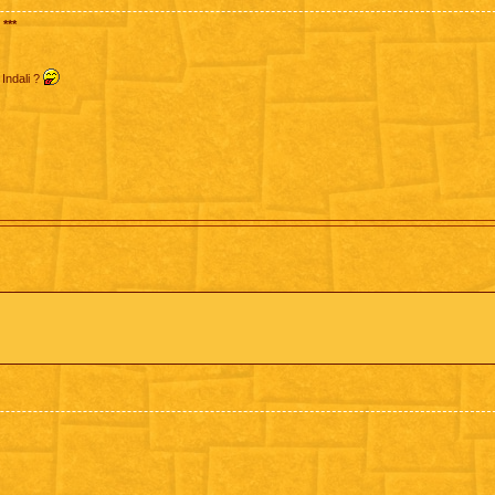
***
 Indali ?