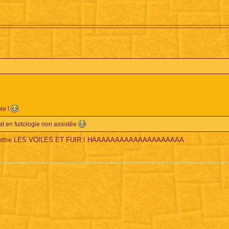
ble !
at en fuitologie non assistée
aut mettre LES VOILES ET FUIR ! HAAAAAAAAAAAAAAAAAAAA