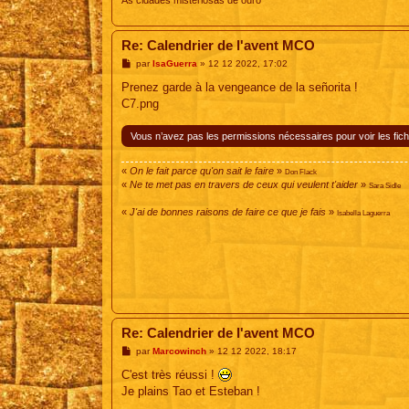
As cidades misteriosas de ouro
Re: Calendrier de l'avent MCO
M
par
IsaGuerra
»
12 12 2022, 17:02
e
s
Prenez garde à la vengeance de la señorita !
s
C7.png
a
g
e
Vous n’avez pas les permissions nécessaires pour voir les fich
«
On le fait parce qu'on sait le faire
»
Don Flack
«
Ne te met pas en travers de ceux qui veulent t'aider
»
Sara Sidle
«
J'ai de bonnes raisons de faire ce que je fais
»
Isabella Laguerra
Re: Calendrier de l'avent MCO
M
par
Marcowinch
»
12 12 2022, 18:17
e
s
C'est très réussi !
s
Je plains Tao et Esteban !
a
g