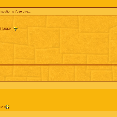
scution si j'ose dire...
nt beaux.
ble !