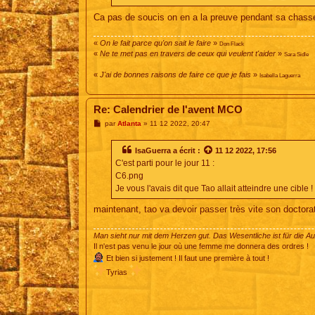
Ca pas de soucis on en a la preuve pendant sa chasse 
«
On le fait parce qu'on sait le faire
»
Don Flack
«
Ne te met pas en travers de ceux qui veulent t'aider
»
Sara Sidle
«
J'ai de bonnes raisons de faire ce que je fais
»
Isabella Laguerra
Re: Calendrier de l'avent MCO
M
par
Atlanta
»
11 12 2022, 20:47
e
s
s
IsaGuerra
a écrit :
11 12 2022, 17:56
a
C'est parti pour le jour 11 :
g
e
C6.png
Je vous l'avais dit que Tao allait atteindre une cible !
maintenant, tao va devoir passer très vite son doctora
Man sieht nur mit dem Herzen gut. Das Wesentliche ist für die A
Il n'est pas venu le jour où une femme me donnera des ordres !
Et bien si justement ! Il faut une première à tout !
Tyrias