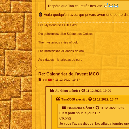
J'espère que Tao court très très vite
Voilà quelqu'un avec qui je vais avoir une petite disc
Les Mystérieuses Cités d'or
Die geheimnisvollen Städte des Goldes
The mysterious cities of gold
Las misteriosas ciudades de oro
As cidades misteriosas de ouro
Re: Calendrier de l'avent MCO
M
par
Eli
»
11 12 2022, 19:37
e
s
s
Aurélien
a écrit :
11 12 2022, 19:00
a
g
Tina3008
a écrit :
11 12 2022, 18:47
e
IsaGuerra
a écrit :
11 12 2022, 17:56
C'est parti pour le jour 11 :
C6.png
Je vous l'avais dit que Tao allait atteindre un