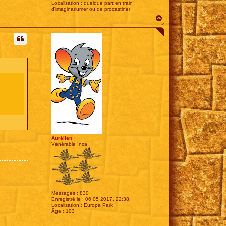
Localisation :
quelque part en train
d'imaginariumer ou de procastiner
H
a
u
t
Aurélien
Vénérable Inca
Messages :
830
Enregistré le :
06 05 2017, 22:38
Localisation :
Europa Park
Âge :
103