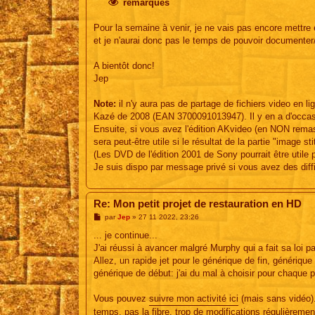
remarques
Pour la semaine à venir, je ne vais pas encore mettre en
et je n'aurai donc pas le temps de pouvoir documenter/
A bientôt donc!
Jep
Note:
il n'y aura pas de partage de fichiers video en lig
Kazé de 2008 (EAN 3700091013947). Il y en a d'occas
Ensuite, si vous avez l'édition AKvideo (en NON remas
sera peut-être utile si le résultat de la partie "image 
(Les DVD de l'édition 2001 de Sony pourrait être utile 
Je suis dispo par message privé si vous avez des diff
Re: Mon petit projet de restauration en HD
M
par
Jep
»
27 11 2022, 23:26
e
s
... je continue...
s
J'ai réussi à avancer malgré Murphy qui a fait sa loi 
a
g
Allez, un rapide jet pour le générique de fin, génériq
e
générique de début: j'ai du mal à choisir pour chaque p
Vous pouvez
suivre mon activité ici
(mais sans vidéo).
temps, pas la fibre, trop de modifications régulièrement