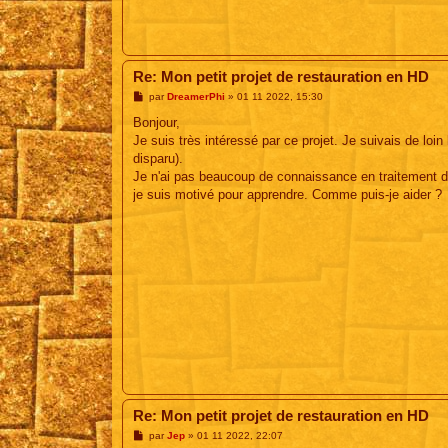
Re: Mon petit projet de restauration en HD
M
par
DreamerPhi
»
01 11 2022, 15:30
e
s
Bonjour,
s
Je suis très intéressé par ce projet. Je suivais de loi
a
g
disparu).
e
Je n'ai pas beaucoup de connaissance en traitement d'i
je suis motivé pour apprendre. Comme puis-je aider ?
Re: Mon petit projet de restauration en HD
M
par
Jep
»
01 11 2022, 22:07
e