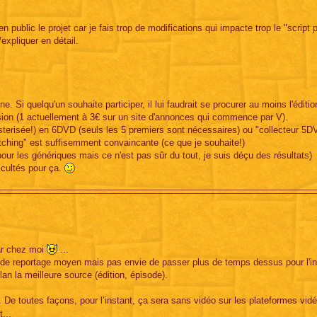
 public le projet car je fais trop de modifications qui impacte trop le "script p
expliquer en détail.
ne. Si quelqu'un souhaite participer, il lui faudrait se procurer au moins l'édit
ion (1 actuellement à 3€ sur un site d'annonces qui commence par V).
terisée!) en 6DVD (seuls les 5 premiers sont nécessaires) ou "collecteur 5D
stitching" est suffisemment convaincante (ce que je souhaite!)
pour les génériques mais ce n'est pas sûr du tout, je suis déçu des résultats)
icultés pour ça.
par chez moi
...
ue de reportage moyen mais pas envie de passer plus de temps dessus pour l'in
lan la meilleure source (édition, épisode).
 De toutes façons, pour l’instant, ça sera sans vidéo sur les plateformes vidé
...