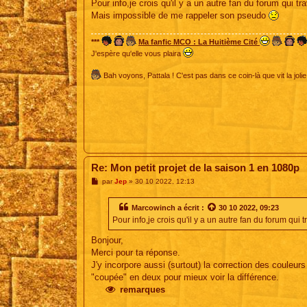
Pour info,je crois qu'il y a un autre fan du forum qui tr
a
g
Mais impossible de me rappeler son pseudo
e
***
Ma fanfic MCO : La Huitième Cité
J'espère qu'elle vous plaira
Bah voyons, Pattala ! C'est pas dans ce coin-là que vit la jolie
Re: Mon petit projet de la saison 1 en 1080p
M
par
Jep
»
30 10 2022, 12:13
e
s
s
Marcowinch
a écrit :
30 10 2022, 09:23
a
Pour info,je crois qu'il y a un autre fan du forum qui 
g
e
Bonjour,
Merci pour ta réponse.
J'y incorpore aussi (surtout) la correction des couleu
"coupée" en deux pour mieux voir la différence.
remarques