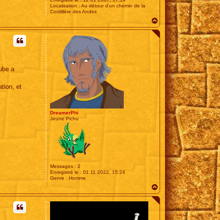
Localisation :
Au détour d'un chemin de la
Cordillère des Andes
H
a
u
t
tube a
tion, et
DreamerPhi
Jeune Pichu
Messages :
2
Enregistré le :
01 11 2022, 15:24
Genre :
Homme
H
a
u
t