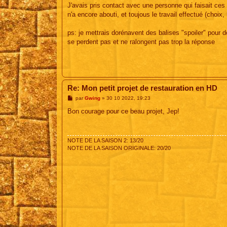
J'avais pris contact avec une personne qui faisait ces
n'a encore abouti, et toujous le travail effectué (choix
ps: je mettrais dorénavent des balises "spoiler" pour 
se perdent pas et ne ralongent pas trop la réponse
Re: Mon petit projet de restauration en HD
M
par
Gwing
»
30 10 2022, 19:23
e
s
Bon courage pour ce beau projet, Jep!
s
a
g
e
NOTE DE LA SAISON 2: 13/20
NOTE DE LA SAISON ORIGINALE: 20/20