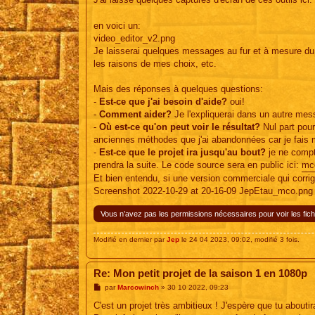
en voici un:
video_editor_v2.png
Je laisserai quelques messages au fur et à mesure du 
les raisons de mes choix, etc.
Mais des réponses à quelques questions:
-
Est-ce que j'ai besoin d'aide?
oui!
-
Comment aider?
Je l'expliquerai dans un autre mes
-
Où est-ce qu'on peut voir le résultat?
Nul part pour
anciennes méthodes que j'ai abandonnées car je fais 
-
Est-ce que le projet ira jusqu'au bout?
je ne compt
prendra la suite. Le code source sera en public ici:
mc
Et bien entendu, si une version commerciale qui corrigea
Screenshot 2022-10-29 at 20-16-09 JepEtau_mco.png
Vous n’avez pas les permissions nécessaires pour voir les fich
Modifié en dernier par
Jep
le 24 04 2023, 09:02, modifié 3 fois.
Re: Mon petit projet de la saison 1 en 1080p
M
par
Marcowinch
»
30 10 2022, 09:23
e
s
C'est un projet très ambitieux ! J'espère que tu abouti
s