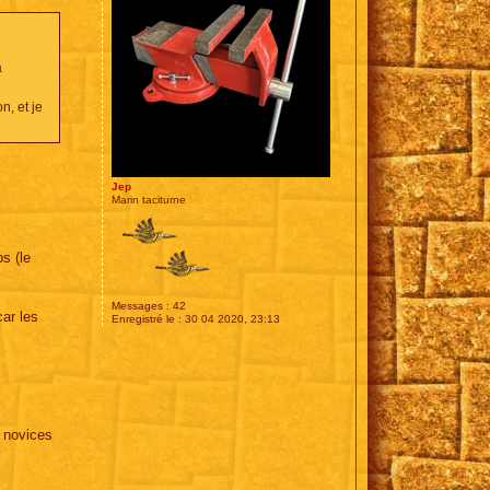
a
n, et je
Jep
Marin taciturne
s (le
Messages :
42
car les
Enregistré le :
30 04 2020, 23:13
s novices