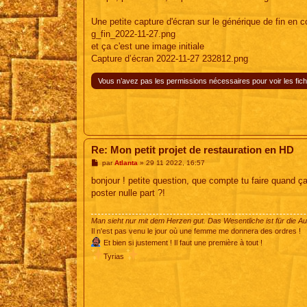
Une petite capture d'écran sur le générique de fin en 
g_fin_2022-11-27.png
et ça c'est une image initiale
Capture d’écran 2022-11-27 232812.png
Vous n’avez pas les permissions nécessaires pour voir les fich
Re: Mon petit projet de restauration en HD
M
par
Atlanta
»
29 11 2022, 16:57
e
s
bonjour ! petite question, que compte tu faire quand ça 
s
poster nulle part ?!
a
g
e
Man sieht nur mit dem Herzen gut. Das Wesentliche ist für die A
Il n'est pas venu le jour où une femme me donnera des ordres !
Et bien si justement ! Il faut une première à tout !
Tyrias