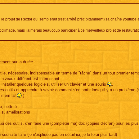
in le projet de Rextor qui semblerait s'est arrêté précipitamment (sa chaîne youtube 
'image, mais j'aimerais beaucoup participer à ce merveilleux projet de restauratio
ement sur la durée.
 utile, nécessaire, indispensable en terme de "tâche" dans un tout premier temp
iveaux différent est intéressant.
installer quelques logiciels, utiliser un clavier et une souris
.
des outils et apprendre à savoir comment s'en sortir lorsqu'il y a un problème (
nd mêm là!
)
e, netteté.
ils, améliorations
z soi des outils, d'en faire une (compléter ma) doc (copies d'écran) pour les plu
ouhaite faire (je n'explique pas en détail ici, je le ferai plus tard)