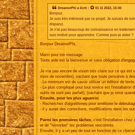
s
s
DreamerPhi
a écrit :
01 11 2022, 15:30
a
Bonjour,
g
e
Je suis très intéressé par ce projet. Je suivais de lo
disparu).
Je n'ai pas beaucoup de connaissance en traitement d
suis motivé pour apprendre. Comme puis-je aider ?
Bonjour DreamerPhi,
Merci pour ton message.
Toute aide est la bienvenue et sans obligation d'engag
Je n'ai pas encore de vision très claire sur ce qui est
mois de novembre), sachant que toute personne à des n
- Le minimum est de savoir utiliser un éditeur de texte, 
- Le plus compliqué pour tout novice est l'installation 
outils ne sont pas parfait), (sachant que je serai qua
Ensuite, pour les plus aguerris:
- Recherches d'algorithmes pour améliorer le débruitag
- il y aurait des corrections, modifications dans les out
Parmi les premières tâches
, c'est l'installation che
et de "remonter" les problèmes rencontrés.
Ensuite, il y a un peu de tout en fonction de ce chacun s