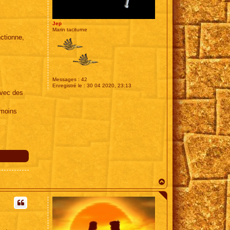
Jep
Marin taciturne
ctionne,
Messages :
42
Enregistré le :
30 04 2020, 23:13
avec des
 moins
H
a
u
t