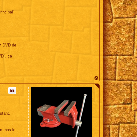
rincipal"
ion DVD de
VD", ça
H
a
u
t
stant,
o: pas le