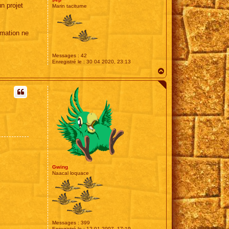
n projet
Marin taciturne
rmation ne
Messages :
42
Enregistré le :
30 04 2020, 23:13
H
a
u
t
Gwing
Naacal loquace
Messages :
399
Enregistré le :
12 01 2007, 17:19