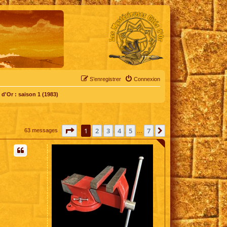
S’enregistrer
Connexion
d'Or : saison 1 (1983)
Page
1
sur
7
1
2
3
4
5
7
Suivante
63 messages
…