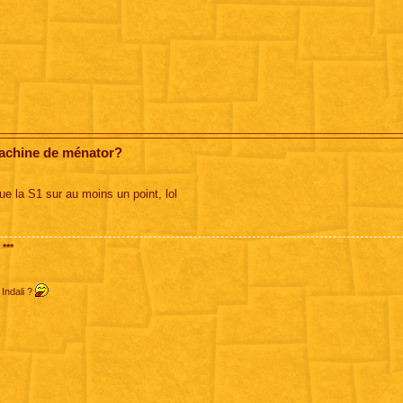
machine de ménator?
que la S1 sur au moins un point, lol
***
 Indali ?