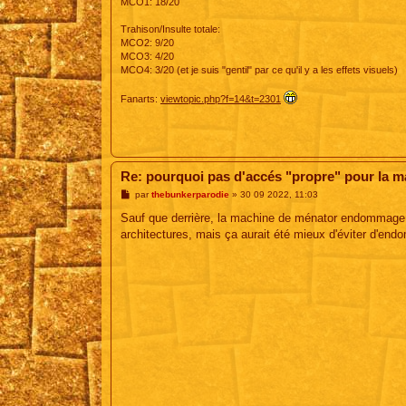
MCO1: 18/20
Trahison/Insulte totale:
MCO2: 9/20
MCO3: 4/20
MCO4: 3/20 (et je suis "gentil" par ce qu'il y a les effets visuels)
Fanarts:
viewtopic.php?f=14&t=2301
Re: pourquoi pas d'accés "propre" pour la 
M
par
thebunkerparodie
»
30 09 2022, 11:03
e
s
Sauf que derrière, la machine de ménator endommage 
s
architectures, mais ça aurait été mieux d'éviter d'end
a
g
e