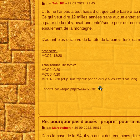
M
par
Seb_RF
»
29 09 2022, 21:45
e
s
Et tu ne t'ai pas a tout hasard dit que cette base a a
s
Ce qui veut dire 12 milles années sans aucun entretie
a
g
a partir de la s'il y avait une entré/sortie pour cet eng
e
éboulement de la montagne.
D'autant plus qu'au vu de la tête de la parois foré, ca 
note serie:
MCO1: 18/20
Trahison/Insulte totale:
MCO2: 9/20
MCO3: 4/20
MCO4: 3/20 (et je suis "gentil" par ce qu'il y a les effets visuels)
Fanarts:
viewtopic.php?f=14&t=2301
Re: pourquoi pas d'accés "propre" pour la 
M
par
Marcowinch
»
30 09 2022, 06:18
e
s
Dans la base de la S4, il y a aussi des centaines d'olm
s