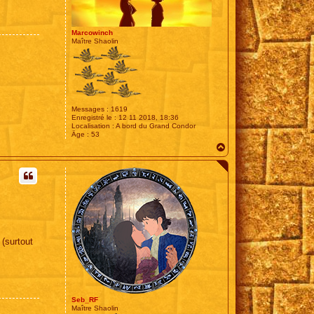
e
b
_
R
Marcowinch
F
Maître Shaolin
Messages :
1619
Enregistré le :
12 11 2018, 18:36
Localisation :
A bord du Grand Condor
Âge :
53
H
a
u
t
 (surtout
Seb_RF
Maître Shaolin