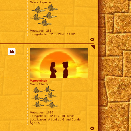
Naacal loquace
Messages :
281
Enregistré le :
22 02 2020, 14:32
H
a
u
t
Marcowinch
Maître Shaolin
Messages :
1619
Enregistré le :
12 11 2018, 18:36
Localisation :
A bord du Grand Condor
Âge :
53
H