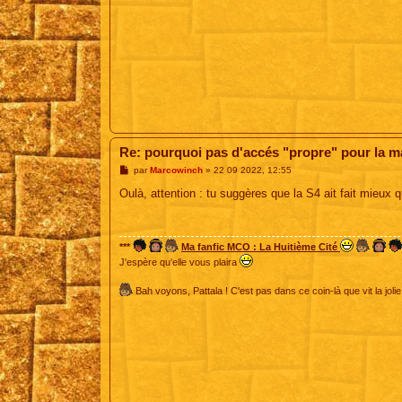
Re: pourquoi pas d'accés "propre" pour la 
M
par
Marcowinch
»
22 09 2022, 12:55
e
s
Oulà, attention : tu suggères que la S4 ait fait mieux 
s
a
g
e
***
Ma fanfic MCO : La Huitième Cité
J'espère qu'elle vous plaira
Bah voyons, Pattala ! C'est pas dans ce coin-là que vit la jolie