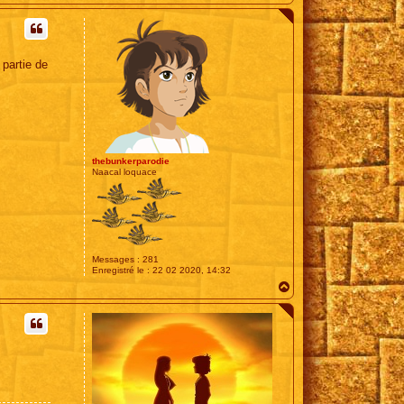
a
u
t
 partie de
thebunkerparodie
Naacal loquace
Messages :
281
Enregistré le :
22 02 2020, 14:32
H
a
u
t