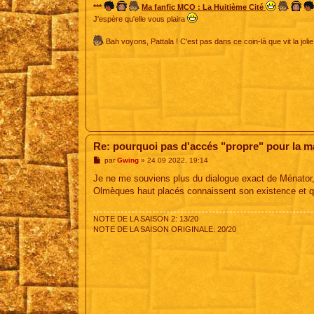
***
Ma fanfic MCO : La Huitième Cité
J'espère qu'elle vous plaira
Bah voyons, Pattala ! C'est pas dans ce coin-là que vit la jolie
Re: pourquoi pas d'accés "propre" pour la 
M
par
Gwing
»
24 09 2022, 19:14
e
s
Je ne me souviens plus du dialogue exact de Ménator, 
s
Olmèques haut placés connaissent son existence et q
a
g
e
NOTE DE LA SAISON 2: 13/20
NOTE DE LA SAISON ORIGINALE: 20/20