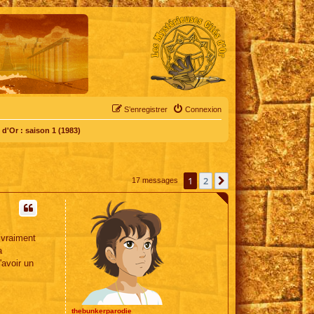
S’enregistrer
Connexion
d'Or : saison 1 (1983)
1
2
Suivante
17 messages
 vraiment
a
'avoir un
thebunkerparodie