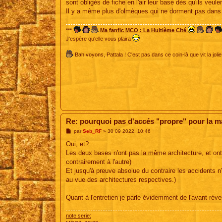
sont obligés de fiche en l'air leur base dès qu'ils veulent
a
g
Il y a même plus d'olmèques qui ne dorment pas dans
e
***
Ma fanfic MCO : La Huitième Cité
J'espère qu'elle vous plaira
Bah voyons, Pattala ! C'est pas dans ce coin-là que vit la jolie
Re: pourquoi pas d'accés "propre" pour la 
M
par
Seb_RF
»
30 09 2022, 10:46
e
s
Oui, et?
s
Les deux bases n'ont pas la même architecture, et ont 
a
g
contrairement à l'autre)
e
Et jusqu'à preuve absolue du contraire les accidents n'
au vue des architectures respectives.)
Quant à l'entretien je parle évidemment de l'avant révei
note serie: