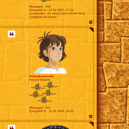
Messages :
399
Enregistré le :
12 01 2007, 17:19
Localisation :
Au détour d'un chemin de la
Cordillère des Andes
H
a
u
t
thebunkerparodie
Naacal loquace
Messages :
281
Enregistré le :
22 02 2020, 14:32
H
a
u
t