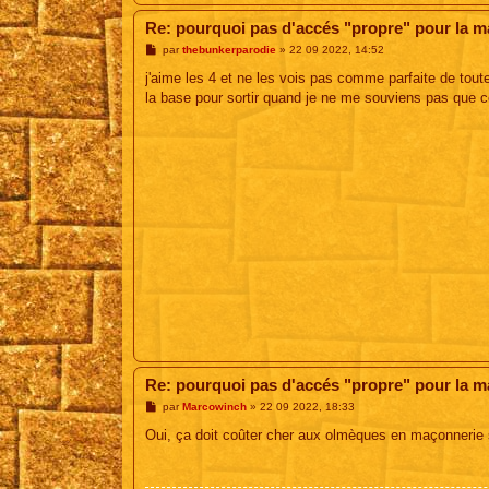
Re: pourquoi pas d'accés "propre" pour la 
M
par
thebunkerparodie
»
22 09 2022, 14:52
e
s
j'aime les 4 et ne les vois pas comme parfaite de toute
s
la base pour sortir quand je ne me souviens pas que ce 
a
g
e
Re: pourquoi pas d'accés "propre" pour la 
M
par
Marcowinch
»
22 09 2022, 18:33
e
s
Oui, ça doit coûter cher aux olmèques en maçonnerie si 
s
a
g
e