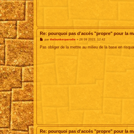
Re: pourquoi pas d'accés "propre" pour la 
M
par
thebunkerparodie
»
26 09 2022, 12:42
e
s
Pas obliger de la mettre au milieu de la base en risqu
s
a
g
e
Re: pourquoi pas d'accés "propre" pour la 