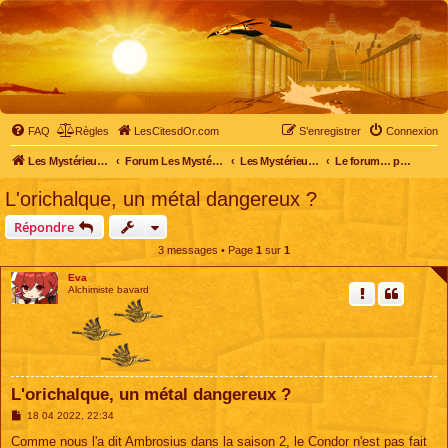
FAQ
Règles
LesCitesdOr.com
S’enregistrer
Connexion
Les Mystérieuses Cités d'Or - LesCitesdOr.com
Forum Les Mystérieuses Cités d'Or
Les Mystérieuses Cités d'Or
Le forum… pour tous
L'orichalque, un métal dangereux ?
Répondre
3 messages • Page
1
sur
1
Eva
Alchimiste bavard
L'orichalque, un métal dangereux ?
M
18 04 2022, 22:34
e
s
Comme nous l'a dit Ambrosius dans la saison 2, le Condor n'est pas fait