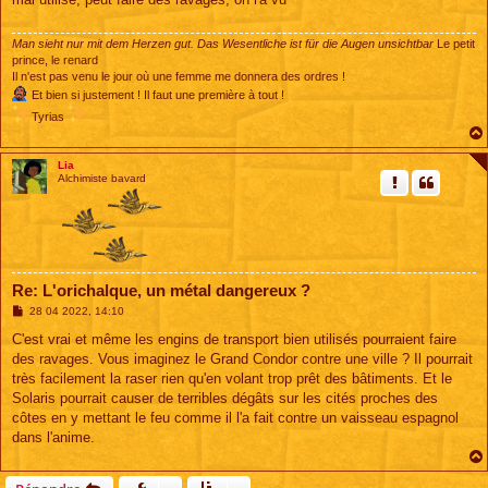
a
g
e
Man sieht nur mit dem Herzen gut. Das Wesentliche ist für die Augen unsichtbar
Le petit
prince, le renard
Il n'est pas venu le jour où une femme me donnera des ordres !
Et bien si justement ! Il faut une première à tout !
Tyrias
Lia
Alchimiste bavard
Re: L'orichalque, un métal dangereux ?
M
28 04 2022, 14:10
e
s
C'est vrai et même les engins de transport bien utilisés pourraient faire
s
des ravages. Vous imaginez le Grand Condor contre une ville ? Il pourrait
a
g
très facilement la raser rien qu'en volant trop prêt des bâtiments. Et le
e
Solaris pourrait causer de terribles dégâts sur les cités proches des
côtes en y mettant le feu comme il l'a fait contre un vaisseau espagnol
dans l'anime.