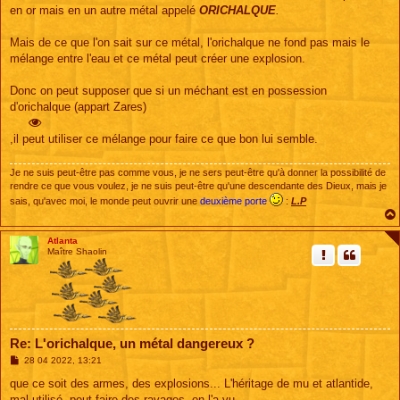
s
en or mais en un autre métal appelé
ORICHALQUE
.
a
g
e
Mais de ce que l'on sait sur ce métal, l'orichalque ne fond pas mais le
mélange entre l'eau et ce métal peut créer une explosion.
Donc on peut supposer que si un méchant est en possession
d'orichalque (appart Zares)
,il peut utiliser ce mélange pour faire ce que bon lui semble.
Je ne suis peut-être pas comme vous, je ne sers peut-être qu'à donner la possibilité de
rendre ce que vous voulez, je ne suis peut-être qu'une descendante des Dieux, mais je
sais, qu'avec moi, le monde peut ouvrir une
deuxième porte
:
L.P
Atlanta
Maître Shaolin
Re: L'orichalque, un métal dangereux ?
M
28 04 2022, 13:21
e
s
que ce soit des armes, des explosions... L'héritage de mu et atlantide,
s
mal utilisé, peut faire des ravages, on l'a vu