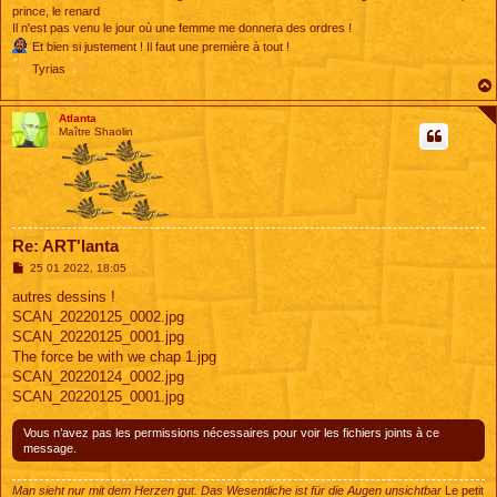
prince, le renard
Il n'est pas venu le jour où une femme me donnera des ordres !
Et bien si justement ! Il faut une première à tout !
Tyrias
Atlanta
Maître Shaolin
Re: ART'lanta
M
25 01 2022, 18:05
e
s
autres dessins !
s
SCAN_20220125_0002.jpg
a
g
SCAN_20220125_0001.jpg
e
The force be with we chap 1.jpg
SCAN_20220124_0002.jpg
SCAN_20220125_0001.jpg
Vous n’avez pas les permissions nécessaires pour voir les fichiers joints à ce
message.
Man sieht nur mit dem Herzen gut. Das Wesentliche ist für die Augen unsichtbar
Le petit