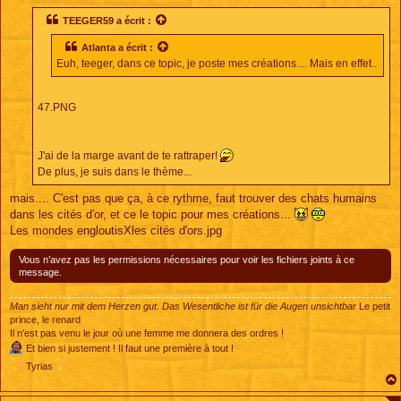
s
s
TEEGER59
a écrit :
a
g
Atlanta
a écrit :
e
Euh, teeger, dans ce topic, je poste mes créations.... Mais en effet..
47.PNG
J'ai de la marge avant de te rattraper!
De plus, je suis dans le thème...
mais.... C'est pas que ça, à ce rythme, faut trouver des chats humains
dans les cités d'or, et ce le topic pour mes créations...
Les mondes engloutisXles cités d'ors.jpg
Vous n’avez pas les permissions nécessaires pour voir les fichiers joints à ce
message.
Man sieht nur mit dem Herzen gut. Das Wesentliche ist für die Augen unsichtbar
Le petit
prince, le renard
Il n'est pas venu le jour où une femme me donnera des ordres !
Et bien si justement ! Il faut une première à tout !
Tyrias