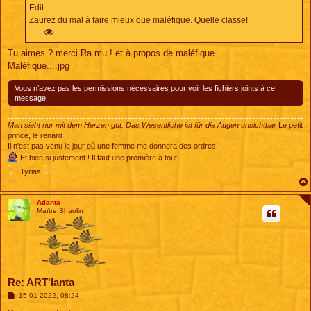
Edit:
Zaurez du mal à faire mieux que maléfique. Quelle classe!
Tu aimes ? merci Ra mu ! et à propos de maléfique...
Maléfique....jpg
Vous n’avez pas les permissions nécessaires pour voir les fichiers joints à ce
message.
Man sieht nur mit dem Herzen gut. Das Wesentliche ist für die Augen unsichtbar
Le petit
prince, le renard
Il n'est pas venu le jour où une femme me donnera des ordres !
Et bien si justement ! Il faut une première à tout !
Tyrias
Atlanta
Maître Shaolin
Re: ART'lanta
M
15 01 2022, 08:24
e