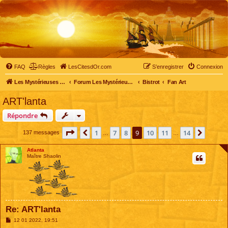
FAQ
Règles
LesCitesdOr.com
S’enregistrer
Connexion
Les Mystérieuses Cités d'Or - LesCitesdOr.com
Forum Les Mystérieuses Cités d'Or
Bistrot
Fan Art
ART'lanta
Répondre
Page
9
sur
14
1
7
8
9
10
11
14
Précédente
Suivan
137 messages
…
…
Atlanta
Maître Shaolin
Re: ART'lanta
M
12 01 2022, 19:51
e