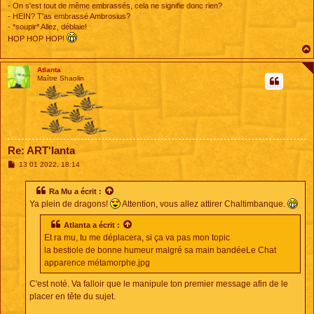
- On s'est tout de même embrassés, cela ne signifie donc rien?
- HEIN? T'as embrassé Ambrosius?
- *soupir* Allez, déblaie!
HOP HOP HOP!
Atlanta
Maître Shaolin
Re: ART'lanta
M
13 01 2022, 18:14
e
s
s
Ra Mu
a écrit :
a
Ya plein de dragons!
Attention, vous allez attirer Chaltimbanque.
g
e
Atlanta
a écrit :
Et ra mu, tu me déplacera, si ça va pas mon topic
la bestiole de bonne humeur malgré sa main bandéeLe Chat
apparence métamorphe.jpg
C'est noté. Va falloir que le manipule ton premier message afin de le
placer en tête du sujet.