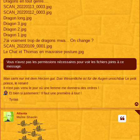
s
Dragons en tout genre....
s
SCAN_20220113_0003.jpg
a
g
SCAN_20220112_0003.jpg
e
Dragon long.jpg
Dragon 3.jpg
Dragon 2.jpg
Dragon 1.jpg
J'ai vraiment trop de dragons mwa... On change ?
SCAN_20220109_0001.jpg
Le Chat et Thomas en mauvaise posture.jpg
Vous n’avez pas les permissions nécessaires pour voir les fichiers joints à ce
message.
Man sieht nur mit dem Herzen gut. Das Wesentliche ist für die Augen unsichtbar
Le petit
prince, le renard
Il n'est pas venu le jour où une femme me donnera des ordres !
Et bien si justement ! Il faut une première à tout !
Tyrias
Atlanta
Maître Shaolin