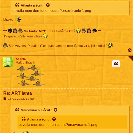
s
s
Atlanta
a écrit :
a
et voilà mon dernier en coursPersévérante 1.png
g
e
Bravo !
***
Ma fanfic MCO : La Huitième Cité
***
J'espère qu'elle vous plaira
Bah voyons, Pattala ! C'est pas dans ce coin-là que vit la jolie Indali ?
Atlanta
Maître Shaolin
Re: ART'lanta
M
16 01 2022, 12:50
e
s
s
Marcowinch
a écrit :
a
g
Atlanta
a écrit :
e
et voilà mon dernier en coursPersévérante 1.png