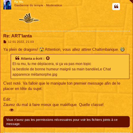
Ra Mu
Gardienne du temple - Modératrice
Re: ART'lanta
M
12 01 2022, 21:03
e
s
Ya plein de dragons!
Attention, vous allez attirer Chaltimbanque.
s
a
Atlanta
a écrit :
g
e
Et ra mu, tu me déplacera, si ça va pas mon topic
la bestiole de bonne humeur malgré sa main bandéeLe Chat
apparence métamorphe.jpg
C'est noté. Va falloir que le manipule ton premier message afin de le
placer en tête du sujet.
Edit:
Zaurez du mal à faire mieux que maléfique. Quelle classe!
Vous n’avez pas les permissions nécessaires pour voir les fichiers joints à ce
message.