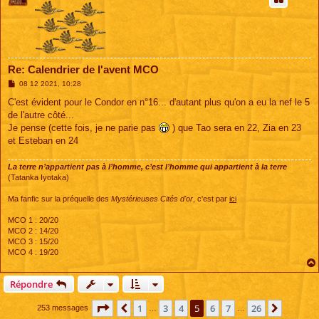
Re: Calendrier de l'avent MCO
M
08 12 2021, 10:28
e
s
C'est évident pour le Condor en n°16... d'autant plus qu'on a eu la nef le 5
s
de l'autre côté...
a
g
Je pense (cette fois, je ne parie pas
) que Tao sera en 22, Zia en 23
e
et Esteban en 24
La terre n’appartient pas à l’homme, c’est l’homme qui appartient à la terre
(Tatanka Iyotaka)
Ma fanfic sur la préquelle des
Mystérieuses Cités d'or
, c'est par
ici
MCO 1 : 20/20
MCO 2 : 14/20
MCO 3 : 15/20
MCO 4 : 19/20
Répondre
Page
5
sur
26
1
3
4
5
6
7
26
Précédente
Suivant
253 messages
…
…