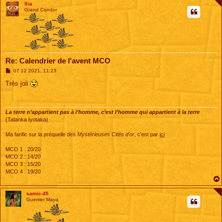
Xia
Grand Condor
Re: Calendrier de l'avent MCO
M
07 12 2021, 11:23
e
s
Très joli
s
a
g
e
La terre n’appartient pas à l’homme, c’est l’homme qui appartient à la terre
(Tatanka Iyotaka)
Ma fanfic sur la préquelle des
Mystérieuses Cités d'or
, c'est par
ici
MCO 1 : 20/20
MCO 2 : 14/20
MCO 3 : 15/20
MCO 4 : 19/20
samic-45
Guerrier Maya