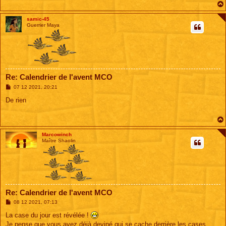
samic-45
Guerrier Maya
Re: Calendrier de l'avent MCO
M
07 12 2021, 20:21
e
s
De rien
s
a
g
e
Marcowinch
Maître Shaolin
Re: Calendrier de l'avent MCO
M
08 12 2021, 07:13
e
s
La case du jour est révélée !
s
Je pense que vous avez déjà deviné qui se cache derrière les cases
a