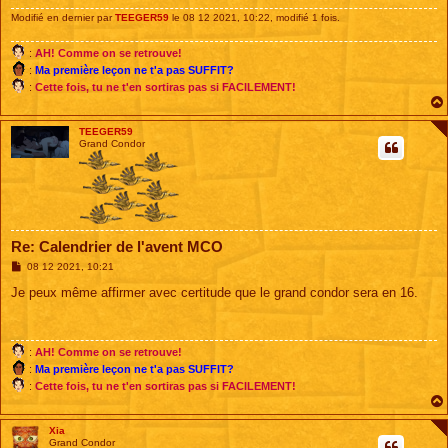
e
Modifié en dernier par
TEEGER59
le 08 12 2021, 10:22, modifié 1 fois.
:
AH! Comme on se retrouve!
:
Ma première leçon ne t'a pas SUFFIT?
:
Cette fois, tu ne t'en sortiras pas si FACILEMENT!
TEEGER59
Grand Condor
Re: Calendrier de l'avent MCO
M
08 12 2021, 10:21
e
s
Je peux même affirmer avec certitude que le grand condor sera en 16.
s
a
g
e
:
AH! Comme on se retrouve!
:
Ma première leçon ne t'a pas SUFFIT?
:
Cette fois, tu ne t'en sortiras pas si FACILEMENT!
Xia
Grand Condor