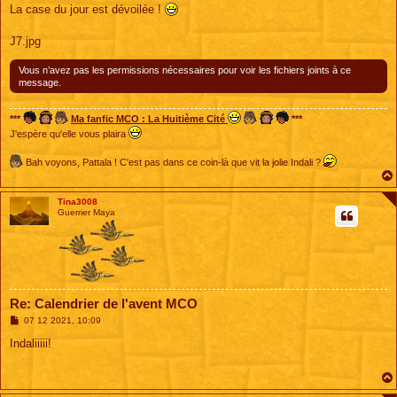
s
La case du jour est dévoilée !
s
a
g
J7.jpg
e
Vous n’avez pas les permissions nécessaires pour voir les fichiers joints à ce
message.
***
Ma fanfic MCO : La Huitième Cité
***
J'espère qu'elle vous plaira
Bah voyons, Pattala ! C'est pas dans ce coin-là que vit la jolie Indali ?
Tina3008
Guerrier Maya
Re: Calendrier de l'avent MCO
M
07 12 2021, 10:09
e
s
Indaliiiii!
s
a
g
e