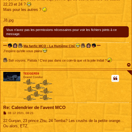
g
22,23 et 24 ?
e
Mais pour les autres ?
J8.jpg
Vous n’avez pas les permissions nécessaires pour voir les fichiers joints à ce
message.
***
Ma fanfic MCO : La Huitième Cité
***
J'espère qu'elle vous plaira
Bah voyons, Pattala ! C'est pas dans ce coin-là que vit la jolie Indali ?
TEEGER59
Grand Condor
Re: Calendrier de l'avent MCO
M
08 12 2021, 08:21
e
s
22 Gunjan, 23 prince Zhu, 24 Temba? Les crushs de la petite orange...
s
Ou alors, ETZ.
a
g