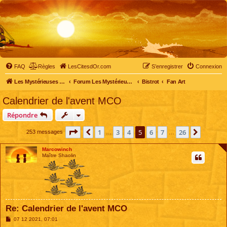
FAQ
Règles
LesCitesdOr.com
S’enregistrer
Connexion
Les Mystérieuses Cités d'Or - LesCitesdOr.com
Forum Les Mystérieuses Cités d'Or
Bistrot
Fan Art
Calendrier de l'avent MCO
Répondre
Page
5
sur
26
1
3
4
5
6
7
26
Précédente
Suivant
253 messages
…
…
Marcowinch
Maître Shaolin
Re: Calendrier de l'avent MCO
M
07 12 2021, 07:01
e