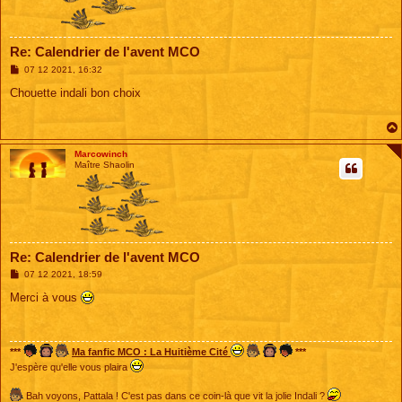
Re: Calendrier de l'avent MCO
M
07 12 2021, 16:32
e
s
Chouette indali bon choix
s
a
g
e
Marcowinch
Maître Shaolin
Re: Calendrier de l'avent MCO
M
07 12 2021, 18:59
e
s
Merci à vous
s
a
g
e
***
Ma fanfic MCO : La Huitième Cité
***
J'espère qu'elle vous plaira
Bah voyons, Pattala ! C'est pas dans ce coin-là que vit la jolie Indali ?